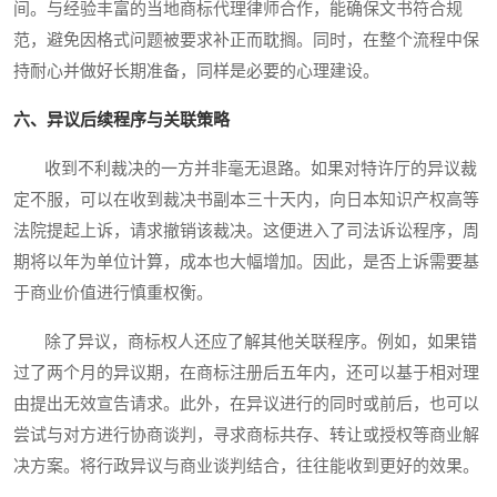
间。与经验丰富的当地商标代理律师合作，能确保文书符合规
范，避免因格式问题被要求补正而耽搁。同时，在整个流程中保
持耐心并做好长期准备，同样是必要的心理建设。
六、异议后续程序与关联策略
收到不利裁决的一方并非毫无退路。如果对特许厅的异议裁
定不服，可以在收到裁决书副本三十天内，向日本知识产权高等
法院提起上诉，请求撤销该裁决。这便进入了司法诉讼程序，周
期将以年为单位计算，成本也大幅增加。因此，是否上诉需要基
于商业价值进行慎重权衡。
除了异议，商标权人还应了解其他关联程序。例如，如果错
过了两个月的异议期，在商标注册后五年内，还可以基于相对理
由提出无效宣告请求。此外，在异议进行的同时或前后，也可以
尝试与对方进行协商谈判，寻求商标共存、转让或授权等商业解
决方案。将行政异议与商业谈判结合，往往能收到更好的效果。