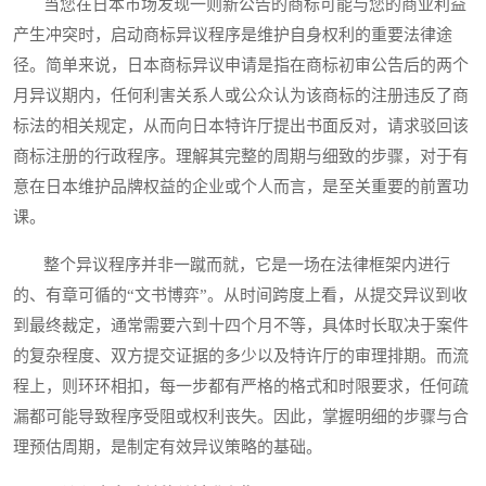
当您在日本市场发现一则新公告的商标可能与您的商业利益
产生冲突时，启动商标异议程序是维护自身权利的重要法律途
径。简单来说，日本商标异议申请是指在商标初审公告后的两个
月异议期内，任何利害关系人或公众认为该商标的注册违反了商
标法的相关规定，从而向日本特许厅提出书面反对，请求驳回该
商标注册的行政程序。理解其完整的周期与细致的步骤，对于有
意在日本维护品牌权益的企业或个人而言，是至关重要的前置功
课。
整个异议程序并非一蹴而就，它是一场在法律框架内进行
的、有章可循的“文书博弈”。从时间跨度上看，从提交异议到收
到最终裁定，通常需要六到十四个月不等，具体时长取决于案件
的复杂程度、双方提交证据的多少以及特许厅的审理排期。而流
程上，则环环相扣，每一步都有严格的格式和时限要求，任何疏
漏都可能导致程序受阻或权利丧失。因此，掌握明细的步骤与合
理预估周期，是制定有效异议策略的基础。