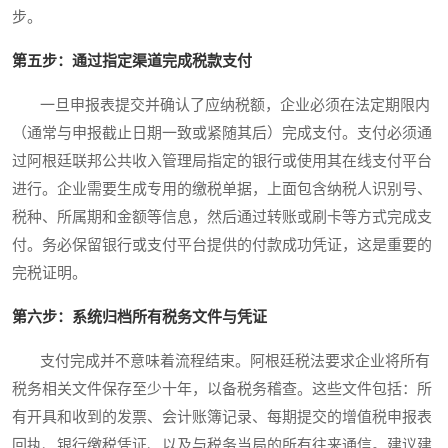
步。
第五步：通过指定渠道完成税款支付
一旦申报表提交并确认了应纳税额，企业必须在法定期限内
（通常与申报截止日期一致或紧随其后）完成支付。支付必须通
过阿根廷联邦公共收入管理局指定的银行或使用其在线支付平台
进行。企业需要生成专用的缴税单据，上面包含纳税人识别号、
税种、所属期和金额等信息，然后通过转账或刷卡等方式完成支
付。务必保留银行或支付平台提供的付款成功凭证，这是重要的
完税证明。
第六步：系统归档所有税务文件与凭证
支付完成并不意味着流程结束。阿根廷税法要求企业将所有
税务相关文件保存至少十年，以备税务稽查。这些文件包括：所
有开具和收到的发票、会计账簿记录、每期提交的增值税申报表
回执、银行缴税凭证、以及与税务当局的所有往来通信。建议建