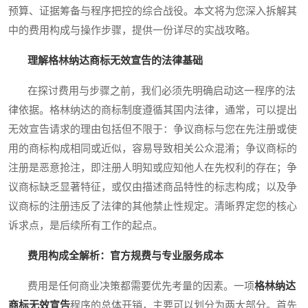
预算、证据筹备与程序把控的综合战役。本文将为您深入拆解其
中的费用构成与操作步骤，提供一份详尽的实战攻略。
理解格林纳达商标无效宣告的法律基础
在探讨费用与步骤之前，我们必须先明确启动这一程序的法
律依据。格林纳达的商标制度遵循其国内法律，通常，可以提出
无效宣告请求的理由包括但不限于：争议商标与您在先注册或使
用的商标构成相同或近似，容易导致相关公众混淆；争议商标的
注册是恶意抢注，即注册人明知或应知他人在先权利的存在；争
议商标缺乏显著特征，或仅由描述商品特性的标志构成；以及争
议商标的注册违反了法律的其他禁止性规定。清晰界定您的核心
诉求点，是后续所有工作的起点。
费用构成全解析：官方规费与专业服务成本
费用是任何商业决策都需要优先考量的因素。一项
格林纳达
商标无效宣告
程序的总体开销，主要可以划分为两大部分。首先