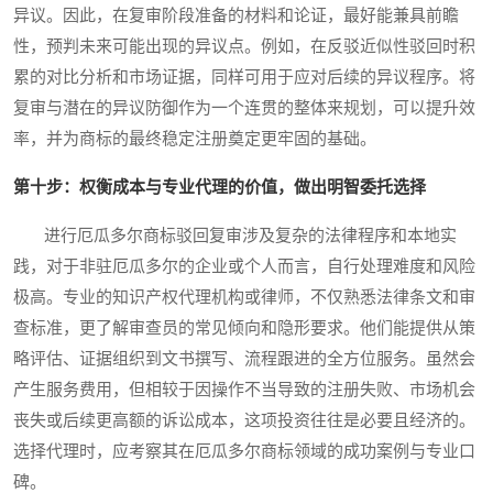
异议。因此，在复审阶段准备的材料和论证，最好能兼具前瞻
性，预判未来可能出现的异议点。例如，在反驳近似性驳回时积
累的对比分析和市场证据，同样可用于应对后续的异议程序。将
复审与潜在的异议防御作为一个连贯的整体来规划，可以提升效
率，并为商标的最终稳定注册奠定更牢固的基础。
第十步：权衡成本与专业代理的价值，做出明智委托选择
进行厄瓜多尔商标驳回复审涉及复杂的法律程序和本地实
践，对于非驻厄瓜多尔的企业或个人而言，自行处理难度和风险
极高。专业的知识产权代理机构或律师，不仅熟悉法律条文和审
查标准，更了解审查员的常见倾向和隐形要求。他们能提供从策
略评估、证据组织到文书撰写、流程跟进的全方位服务。虽然会
产生服务费用，但相较于因操作不当导致的注册失败、市场机会
丧失或后续更高额的诉讼成本，这项投资往往是必要且经济的。
选择代理时，应考察其在厄瓜多尔商标领域的成功案例与专业口
碑。