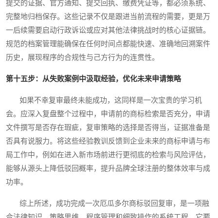
提交的证据、官方通知、提交回执、缴费凭证等，都必须系统、
完整地归档保存。这些记录不仅是跟进当前流程的需要，更是万
一后续需要启动行政诉讼或应对其他法律挑战时的核心证据链。
规范的档案管理能确保在任何时间点都能快速、准确地回溯案件
历史，展现程序的合规性与己方行为的连贯性。
第十五步：从失败案例中汲取经验，优化未来申请策略
如果不幸复审最终未能成功，这同样是一次宝贵的学习机
会。应深入复盘整个过程中，申请前的商标检索是否充分，申请
文件撰写是否存在瑕疵，复审策略的选择是否得当，证据准备是
否具有说服力。将这些经验教训反馈到企业未来的商标申请与布
局工作中，例如在进入新市场前进行更彻底的检索与风险评估，
能够从源头上降低驳回概率，提升品牌全球注册的整体效率与成
功率。
综上所述，成功完成一次厄瓜多尔商标驳回复审，是一项融
合法律知识、策略思维、程序管理和细致操作的系统工程。它要