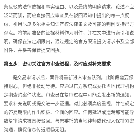
条反驳的法律依据和事实理由、以及最终的明确请求。论述不应
泛泛而谈，而应直接回应审查员在驳回通知中提出的每一点疑
虑，引用厄瓜多尔相关知识产权法律条文及可能的判例支持己方
观点。将前期准备的证据材料作为附件，并在文中进行索引和说
明。确保在法定期限内，通过规定的官方渠道提交请求书及全部
附件，并妥善保管提交回执。
第五步：密切关注官方审查进程，及时应对补充要求
提交复审请求后，案件将重新进入审查队列。此阶段需要保
持耐心，但绝非被动等待。应通过官方系统或委托当地代理机构
定期查询案件状态。审查员在复审过程中可能会发出新的通知，
要求补充说明或提交进一步证据。对此必须高度重视，并在规定
的答复期限内作出积极、全面的回应。任何延迟或遗漏都可能导
致复审请求被直接驳回。与您委托的当地律师或代理人保持紧密
沟通，确保信息传递顺畅无阻。