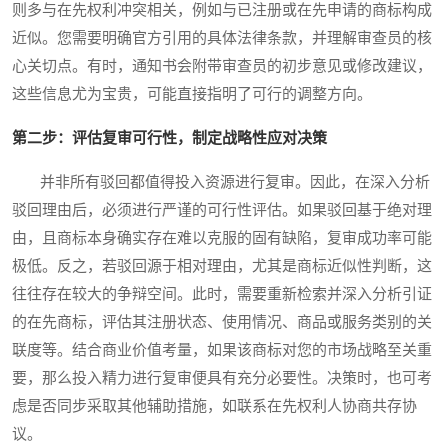
则多与在先权利冲突相关，例如与已注册或在先申请的商标构成
近似。您需要明确官方引用的具体法律条款，并理解审查员的核
心关切点。有时，通知书会附带审查员的初步意见或修改建议，
这些信息尤为宝贵，可能直接指明了可行的调整方向。
第二步：评估复审可行性，制定战略性应对决策
并非所有驳回都值得投入资源进行复审。因此，在深入分析
驳回理由后，必须进行严谨的可行性评估。如果驳回基于绝对理
由，且商标本身确实存在难以克服的固有缺陷，复审成功率可能
极低。反之，若驳回源于相对理由，尤其是商标近似性判断，这
往往存在较大的争辩空间。此时，需要重新检索并深入分析引证
的在先商标，评估其注册状态、使用情况、商品或服务类别的关
联度等。结合商业价值考量，如果该商标对您的市场战略至关重
要，那么投入精力进行复审便具有充分必要性。决策时，也可考
虑是否同步采取其他辅助措施，如联系在先权利人协商共存协
议。