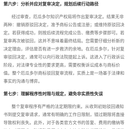
第六步：分析并应对复审决定，规划后续行动路径
经过审查，厄瓜多尔知识产权局将作出复审决定。结果无非
两种：撤销原驳回决定，准予商标公告或注册；或维持原驳回决
定。若获得成功，则按后续流程完成公告、缴费等步骤即可。若
复审再次被驳回，这并不意味着最终结局。您需要仔细分析新的
决定理由，评估是否有进一步救济的余地。在厄瓜多尔，针对复
审驳回决定，通常可以向行政法院提起上诉。这进入了行政诉讼
阶段，对法律专业性的要求更高，需要权衡诉讼成本与商标价
值。整个厄瓜多尔商标驳回复审流程，实质上是一场基于法律和
事实的沟通与博弈。
第七步：理解程序性时限与规定，避免非实质性失误
整个复审程序有严格的法定期限约束。从收到初始驳回通知
书到提交复审请求，通常有明确的工作日限制，错过期限将直接
导致权利丧失。此外，对于各类官方文书的答复、费用的缴纳等