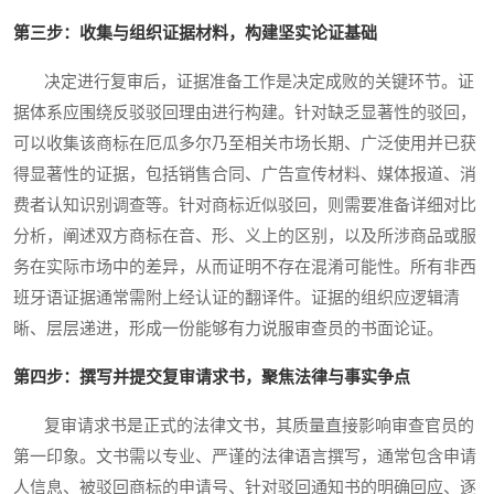
第三步：收集与组织证据材料，构建坚实论证基础
决定进行复审后，证据准备工作是决定成败的关键环节。证
据体系应围绕反驳驳回理由进行构建。针对缺乏显著性的驳回，
可以收集该商标在厄瓜多尔乃至相关市场长期、广泛使用并已获
得显著性的证据，包括销售合同、广告宣传材料、媒体报道、消
费者认知识别调查等。针对商标近似驳回，则需要准备详细对比
分析，阐述双方商标在音、形、义上的区别，以及所涉商品或服
务在实际市场中的差异，从而证明不存在混淆可能性。所有非西
班牙语证据通常需附上经认证的翻译件。证据的组织应逻辑清
晰、层层递进，形成一份能够有力说服审查员的书面论证。
第四步：撰写并提交复审请求书，聚焦法律与事实争点
复审请求书是正式的法律文书，其质量直接影响审查官员的
第一印象。文书需以专业、严谨的法律语言撰写，通常包含申请
人信息、被驳回商标的申请号、针对驳回通知书的明确回应、逐