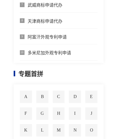
武威商标申请代办
7
天津商标申请代办
8
阿富汗外观专利申请
9
多米尼加外观专利申请
10
专题首拼
A
B
C
D
E
F
G
H
I
J
K
L
M
N
O