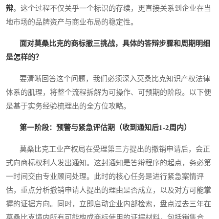
辩
。这个过程不仅关乎一个标识的存续，更直接关系到企业在当
地市场的品牌资产与商业布局的稳定性。
面对莫桑比克的商标撤三挑战，具体的答辩步骤和周期明细
是怎样的？
要清晰回答这个问题，我们必须深入莫桑比克知识产权法律
体系的肌理，将整个流程拆解为可操作、可预期的阶段。以下便
是基于实务经验梳理出的全方位攻略。
第一阶段：预警与紧急评估期（收到通知后1-2周内）
莫桑比克工业产权局在受理第三方提出的撤销申请后，会正
式向商标权利人发出通知。这封通知是答辩程序的起点，务必第
一时间交由专业顾问处理。此时的核心任务是进行紧急案情评
估，重点分析撤销申请人提出的理由是否成立，以及对方可能掌
握的证据方向。同时，立即启动企业内部检索，盘点过去三年在
莫桑比克境内所有可能构成商标使用的证据材料，包括销售合