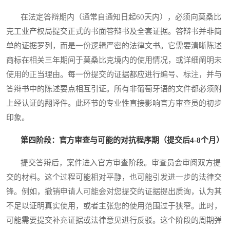
在法定答辩期内（通常自通知日起60天内），必须向莫桑比
克工业产权局提交正式的书面答辩书及全套证据。答辩书并非简
单的证据罗列，而是一份逻辑严密的法律文书。它需要清晰陈述
商标在相关三年期间于莫桑比克境内的使用情况，或详细阐明未
使用的正当理由。每一份提交的证据都应进行编号、标注，并与
答辩书中的陈述要点相互引证。所有非葡萄牙语的文件都必须附
上经认证的翻译件。此环节的专业性直接影响官方审查员的初步
印象。
第四阶段：官方审查与可能的对抗程序期（提交后4-8个月）
提交答辩后，案件进入官方审查阶段。审查员会审阅双方提
交的材料。这个过程可能相对平静，也可能引发进一步的法律交
锋。例如，撤销申请人可能会对您提交的证据提出质询，认为其
不足以证明真实使用，或者主张您的使用范围过于狭窄。此时，
可能需要提交补充证据或法律意见进行反驳。这个阶段的周期弹