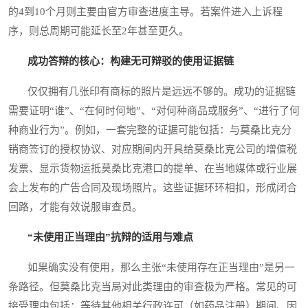
的4到10个月则主要由官方审查进度主导。若案件进入上诉程
序，则总周期可能延长至2年甚至更久。
成功答辩的核心：构建无可辩驳的使用证据链
仅仅拥有几张印有商标的照片是远远不够的。成功的证据链
需要证明“谁”、“在何时何地”、“对何种商品或服务”、“进行了何
种商业行为”。例如，一套完整的证据可能包括：与莫桑比克分
销商签订的授权协议、对应期间内开具给莫桑比克公司的增值税
发票、显示货物运抵莫桑比克港口的提单、在当地媒体或行业展
会上发布的广告合同及现场照片。这些证据环环相扣，形成闭合
回路，才能有效说服审查员。
“未使用正当理由”抗辩的适用与难点
如果确实没有使用，那么主张“未使用存在正当理由”是另一
条路径。但莫桑比克当局对此类理由的审查极为严格。常见的可
接受理由包括：等待其他相关行政许可（如药品注册）期间、因