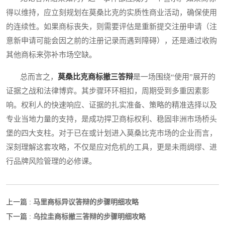
得以维持，应立刻规划在莫桑比克的实质性商业活动，确保使用
的连续性。如果商标丧失，则需要评估是重新提交注册申请（注
意新申请可能会因之前的注册记录而遇到障碍），还是通过收购
其他商标来弥补市场空缺。
总而言之，
莫桑比克商标撤三答辩
是一场围绕“使用”展开的
证据之战和法律博弈。其步骤环环相扣，周期受到多重因素影
响。权利人的快速响应、证据的扎实准备、策略的精准选择以及
专业当地力量的支持，是成功捍卫商标权利、稳固非洲市场桥头
堡的四大支柱。对于已在或计划进入莫桑比克市场的企业而言，
深刻理解这套攻略，不仅是应对危机的工具，更是未雨绸缪、进
行品牌风险管理的必修课。
马里商标异议答辩的步骤明细攻略
上一篇 :
乌拉圭商标撤三答辩的步骤明细攻略
下一篇 :