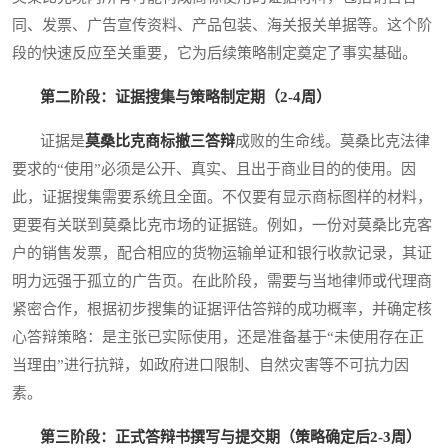
同、发票、广告宣传资料、产品包装、海关报关单据等。这个阶
段的快速反应至关重要，它为后续策略制定奠定了事实基础。
第二阶段：证据搜集与策略制定期（2-4周）
证据是
莫桑比克商标撤三答辩
成败的生命线。莫桑比克法律
要求的“使用”必须是公开、真实、且出于商业目的的使用。因
此，证据搜集需要系统且全面。不仅要有显示商标图样的材料，
更要有关联到莫桑比克市场的证据链。例如，一份对莫桑比克客
户的销售发票，配合相应的货物运输单证和银行收款记录，其证
明力远强于孤立的广告页。在此阶段，需要与当地律师或代理商
紧密合作，根据初步搜集的证据评估答辩的成功概率，并确定核
心答辩策略：是主张已实际使用，还是准备基于“未使用存在正
当理由”进行抗辩，如政府进口限制、自然灾害等不可抗力因
素。
第三阶段：正式答辩书撰写与提交期（策略确定后2-3周）