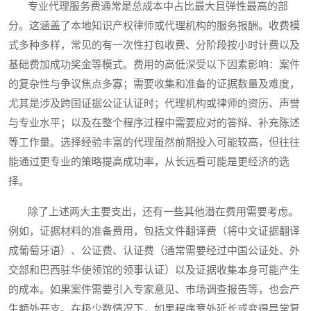
专业代理服务费通常是总成本中占比最大且弹性最高的部
分。这涵盖了本地知识产权律师或代理机构的服务报酬。收费模
式多种多样，常见的有一次性打包收费、分阶段按小时计费以及
基础费加成功奖金等模式。费用的高低深受以下因素影响：案件
的复杂性与争议焦点多寡；需要收集和准备的证据数量及难度，
尤其是涉及跨国证据公证认证时；代理机构或律师的资历、声誉
与专业水平；以及在整个程序过程中需要应对的答辩、补充陈述
等工作量。选择经验丰富的代理虽然前期投入可能较高，但往往
能通过更专业的策略提高成功率，从长远看可能是更经济的选
择。
除了上述两大主要支出，还有一些其他潜在费用需要考虑。
例如，证据材料的准备费用，包括文件翻译费（将中文证据翻译
成葡萄牙语）、公证费、认证费（通常需要经过中国公证处、外
交部和巴西驻华使领馆的领事认证）以及证据收集本身可能产生
的成本。如果案件需要引入专家意见、市场调查报告等，也会产
生额外开支。在极少数情况下，如果程序意外延长或变得异常复