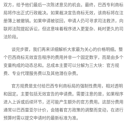
双方，给予他们最后一次陈述意见的机会。最终，巴西专利商标
局将作出正式行政裁决。如果裁决宣告商标无效，该商标将在注
册簿上被撤销。如果申请被驳回，申请人仍可寻求司法救济，向
联邦法院提起诉讼，但这意味着程序进入更复杂、耗时更久的司
法阶段。
谈完步骤，我们再来详细解析大家最为关心的价格明细。整
个巴西商标无效宣告程序的费用并非一个固定数字，而是由多个
变量构成的动态总和。总成本主要可以分解为三大块：官方规
费、专业代理服务费以及其他潜在杂费。
官方规费是支付给巴西专利商标局的强制性费用，相对透明
和固定。主要包括无效宣告的申请费。需要注意的是，如果程序
进入上诉或后续环节，还可能产生额外的官方费用。这部分费用
通常以巴西雷亚尔计价，会随着官方政策的调整而变动，在进行
预算时需以提交申请时的最新标准为准。