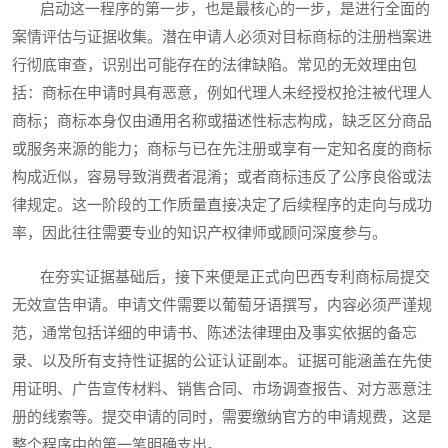
启动这一程序的第一步，也是最核心的一步，是进行全面的
案情评估与证据收集。潜在申请人必须对目标商标的注册档案进
行彻底审查，识别出可能存在的法律缺陷。常见的无效理由包
括：商标在申请时具有恶意，例如代理人未经授权抢注被代理人
商标；商标本身仅由通用名称或描述性标志构成，缺乏区分商品
或服务来源的能力；商标与已在先注册或享有一定知名度的商标
构成近似，容易导致消费者混淆；或者商标违反了公序良俗或法
律规定。这一阶段的工作质量直接决定了后续程序的走向与成功
率，因此往往需要专业的知识产权律师或顾问深度参与。
在夯实证据基础后，接下来便是正式向巴西专利商标局提交
无效宣告申请。申请文件需要以葡萄牙语撰写，内容必须严谨规
范，通常包括详细的申请书、陈述法律理由及事实依据的备忘
录、以及所有支持性证据的公证认证副本。证据可能涵盖在先使
用证明、广告宣传材料、销售合同、市场调查报告、对方恶意注
册的线索等。提交申请的同时，需要缴纳官方的申请规费，这是
整个程序中的第一笔明确支出。