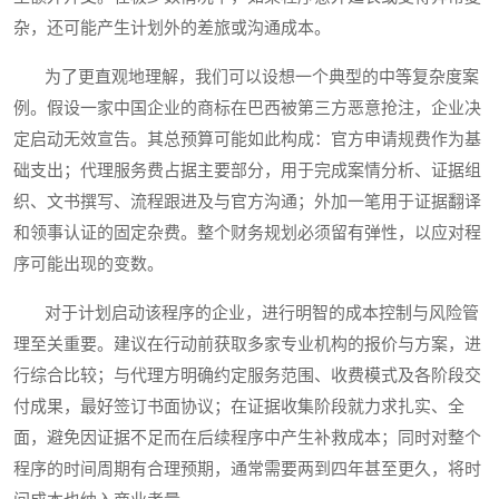
杂，还可能产生计划外的差旅或沟通成本。
为了更直观地理解，我们可以设想一个典型的中等复杂度案
例。假设一家中国企业的商标在巴西被第三方恶意抢注，企业决
定启动无效宣告。其总预算可能如此构成：官方申请规费作为基
础支出；代理服务费占据主要部分，用于完成案情分析、证据组
织、文书撰写、流程跟进及与官方沟通；外加一笔用于证据翻译
和领事认证的固定杂费。整个财务规划必须留有弹性，以应对程
序可能出现的变数。
对于计划启动该程序的企业，进行明智的成本控制与风险管
理至关重要。建议在行动前获取多家专业机构的报价与方案，进
行综合比较；与代理方明确约定服务范围、收费模式及各阶段交
付成果，最好签订书面协议；在证据收集阶段就力求扎实、全
面，避免因证据不足而在后续程序中产生补救成本；同时对整个
程序的时间周期有合理预期，通常需要两到四年甚至更久，将时