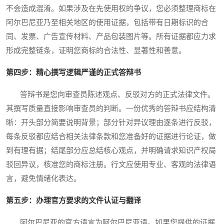
不会造成混淆。如果涉及在先使用权的争议，您必须整理商标在
阿尔巴尼亚乃至相关地区的使用证据，包括带有日期标识的合
同、发票、广告宣传材料、产品包装图片等。所有证据都应力求
形成完整链条，证明您商标的合法性、显著性和善意。
第四步：精心撰写逻辑严谨的正式答辩书
答辩书是您向审查员陈述观点、反驳对方的正式法律文件。
其撰写质量直接影响审查员的判断。一份优秀的答辩书应结构清
晰：开头部分简要说明背景；部分针对异议理由逐条进行反驳，
每条反驳都应结合相关法律条款和您准备好的证据进行论证，做
到有理有据；结尾部分应总结核心观点，并明确请求知识产权局
驳回异议，核准您的商标注册。行文应使用专业、客观的法律语
言，避免情绪化表达。
第五步：办理官方要求的文件认证与翻译
阿尔巴尼亚的官方语言为阿尔巴尼亚语。如果您提供的证据