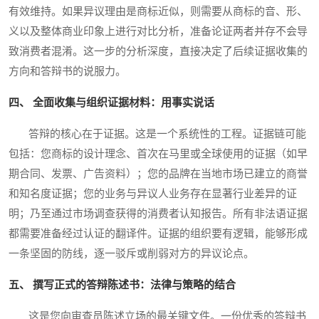
有效维持。如果异议理由是商标近似，则需要从商标的音、形、
义以及整体商业印象上进行对比分析，准备论证两者并存不会导
致消费者混淆。这一步的分析深度，直接决定了后续证据收集的
方向和答辩书的说服力。
四、 全面收集与组织证据材料：用事实说话
答辩的核心在于证据。这是一个系统性的工程。证据链可能
包括：您商标的设计理念、首次在马里或全球使用的证据（如早
期合同、发票、广告资料）；您的品牌在当地市场已建立的商誉
和知名度证据；您的业务与异议人业务存在显著行业差异的证
明；乃至通过市场调查获得的消费者认知报告。所有非法语证据
都需要准备经过认证的翻译件。证据的组织要有逻辑，能够形成
一条坚固的防线，逐一驳斥或削弱对方的异议论点。
五、 撰写正式的答辩陈述书：法律与策略的结合
这是您向审查员陈述立场的最关键文件。一份优秀的答辩书