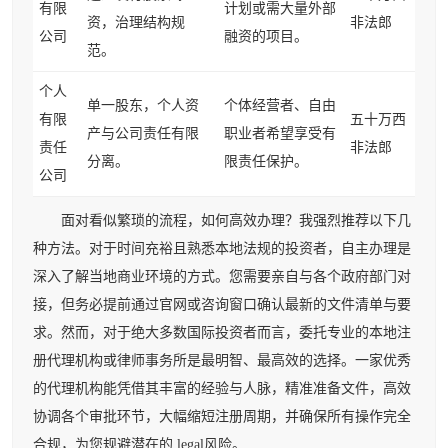
有限
计划或需大量外部
资，治理结构规
非法郎
公司
融资的项目。
范。
个人
单一股东，个人资
个体经营者、自由
有限
五十万西
产与公司责任有限
职业者希望享受有
责任
非法郎
分离。
限责任保护。
公司
面对看似繁琐的流程，如何高效办理？我强烈推荐以下几
种方法。对于时间充裕且熟悉本地法规的投资者，自主办理是
深入了解当地商业环境的方式。您需要亲自与各个政府部门对
接，但务必提前通过官网或咨询窗口确认最新的文件清单与要
求。然而，对于绝大多数国际投资者而言，委托专业的本地注
册代理机构或律师事务所是最明智、最高效的选择。一家优秀
的代理机构能凭借其丰富的经验与人脉，精准准备文件，高效
协调各个审批环节，大幅缩短注册周期，并确保所有操作完全
合规，为您规避潜在的 legal风险。