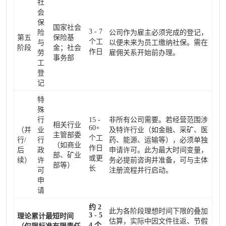
社
会
保
国家社会
3 - 7
险
公司作为雇主必须完成的登记，
第五
保险基
个工
与
以便未来为员工缴纳社保。需在
阶段
金；社会
作日
劳
雇佣关系开始前办理。
事务部
工
登
记
特
殊
行
15 -
非所有公司需要。若经营范围涉
相关行业
60+
（并
业
及特许行业（如金融、采矿、医
主管部委
个工
行/
行
药、能源、运输等），必须单独
（如商业
作日
后
政
申请许可。此为最大时间变量，
部、矿业
或更
续）
许
务必提前咨询并准备，可与主体
部等）
长
可
注册流程并行启动。
申
请
约 2
此为各阶段理想时间下限的叠加
3 - 5
理论累计最短时间
估算，实际中因文件往返、节假
4 个