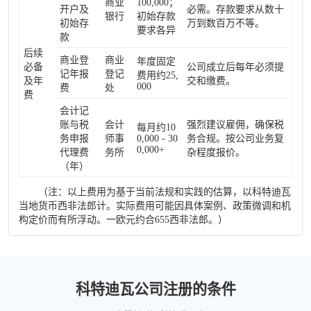
商业
100,000；
开户及
必需。存款要求从数十
银行
初始存款
初始存
万到数百万不等。
要求各异
款
后续
商业登
商业
年度固定
必备
公司成立后每年必须提
记年报
登记
费用约25,
及年
交和缴费。
000
费
处
费
会计记
账与税
会计
强烈建议雇佣，确保税
每月约10
务申报
师事
0,000 - 30
务合规。按公司业务复
0,000+
代理费
务所
杂程度报价。
（年）
（注：以上费用为基于当前法规和实践的估算，以科特迪瓦
当地货币西非法郎计。实际费用可能因具体案例、政策微调和机
构定价而有所浮动。一欧元约合655西非法郎。）
科特迪瓦公司注册的条件