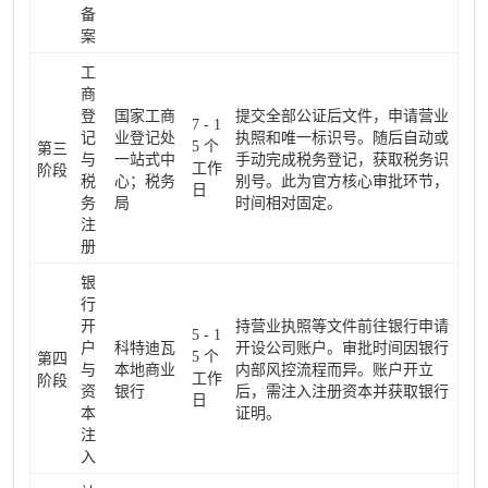
备
案
工
商
登
国家工商
提交全部公证后文件，申请营业
7 - 1
记
业登记处
执照和唯一标识号。随后自动或
5 个
第三
与
一站式中
手动完成税务登记，获取税务识
工作
阶段
税
心；税务
别号。此为官方核心审批环节，
日
务
局
时间相对固定。
注
册
银
行
开
持营业执照等文件前往银行申请
5 - 1
户
科特迪瓦
开设公司账户。审批时间因银行
5 个
第四
与
本地商业
内部风控流程而异。账户开立
工作
阶段
资
银行
后，需注入注册资本并获取银行
日
本
证明。
注
入