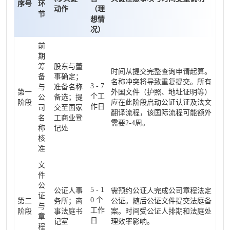
序号
环
动作
（理
节
想情
况）
前
期
筹
股东与董
时间从提交完整查询申请起算。
备
事确定；
名称冲突将导致重复提交。所有
3 - 7
与
准备名称
第一
外国文件（护照、地址证明等）
个工
公
备选；提
阶段
应在此阶段启动公证认证及法文
作日
司
交至国家
翻译流程，该国际流程可能额外
名
工商业登
需要2-4周。
称
记处
核
准
文
件
公
5 - 1
公证人事
需预约公证人完成公司章程法定
证
0 个
第二
务所；商
公证。随后公证文件提交法庭备
与
工作
阶段
事法庭书
案。时间受公证人排期和法庭处
章
日
记室
理效率影响。
程