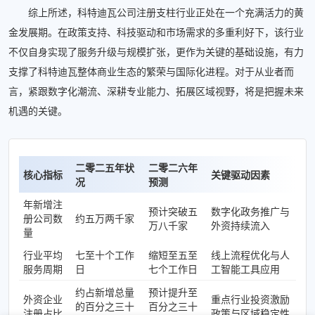
综上所述，科特迪瓦公司注册支柱行业正处在一个充满活力的黄
金发展期。在政策支持、科技驱动和市场需求的多重利好下，该行业
不仅自身实现了服务升级与规模扩张，更作为关键的基础设施，有力
支撑了科特迪瓦整体商业生态的繁荣与国际化进程。对于从业者而
言，紧跟数字化潮流、深耕专业能力、拓展区域视野，将是把握未来
机遇的关键。
二零二五年状
二零二六年
核心指标
关键驱动因素
况
预测
年新增注
预计突破五
数字化政务推广与
册公司数
约五万两千家
万八千家
外资持续流入
量
行业平均
七至十个工作
缩短至五至
线上流程优化与人
服务周期
日
七个工作日
工智能工具应用
约占新增总量
预计提升至
外资企业
重点行业投资激励
的百分之三十
百分之三十
注册占比
政策与区域稳定性