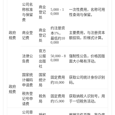
公司名
商业
称核准
5,000 - 1
一次性费用，名称可用
登记
0,000
与保留
性查询与保留。
处
费
约注册资
商业
政府
商业登
主要费用，与注册资本
本1%，
登记
规费
记费
额挂钩，阶梯式计算。
最低约10
处
0,000
官方
法律公
公报
50,000 - 8
强制性公告，价格因版
0,000
告费
出版
面大小略有浮动。
社
国家统
国家
固定费用
获取公司统计身份识别
计编码
统计
约10,000
码。
申请费
局
政府
规费
税务登
税务
固定费用
获取纳税人识别号，用
记号申
局
约15,000
于一切税务活动。
请费
公司章
授权
根据文件页数、复杂度