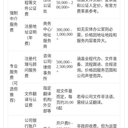
程等文
50,000 - 2
公证
和公证人定价，有官方
00,000+
件公证
处
费率表参考。
强制
费
中介
商务
服务
注册地
中心/
如无实体办公室则必
300,000 -
费
址证明
1,000,000
地址
需，价格因地址地段和
（年
+
服务
服务内容差异大。
费）
商
咨询
注册代
涵盖全程代办、文件准
公司/
500,000 -
理与顾
备、流程跟进、合规咨
专业
2,500,000
律师
问服务
询。价格因服务范围和
+
服务
事务
费
公司声誉而异。
费
所
（可
指定
选但
视文件量
文件翻
翻译
推
而定，每
若母公司文件非法语，
译与认
机构/
荐）
页约20,00
需经认证翻译。
证费
外交
0起
部等
公司银
开户费0 -
行账户
非政府收费，但为运营