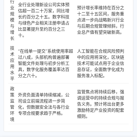
行
全行业处理新设公司实体预
业
预计增长率维持在百分之
估超一百二十万家，同比增
规
十二至十五区间，服务重
长约百分之十五。数字科技
模
点进一步向战略新兴行业
与绿色产业相关注册申请占
与
与后期合规管理倾斜，行
比显著提升至约百分之三
增
业总产值有望突破新高。
十。
长
技
“在线单一提交”系统使用率超
人工智能在合规风险预判
术
过八成，头部机构普遍部署
中的应用将深化，区块链
应
智能文件处理与初步分析工
技术可能试点用于企业信
用
具，数字化服务覆盖率达百
息存证，全面数字化成为
水
分之六十。
服务准入标配。
平
政
监管焦点将持续后移，强
策
外资负面清单持续缩减，公
调运营中的持续合规与报
监
司设立前端流程进一步简
告义务。预计将出台更多
管
化，但数据安全法与各行业
激励特定产业投资的配套
环
专项合规要求趋于严格。
细则。
境