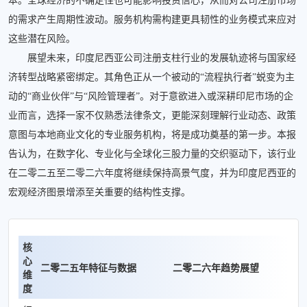
本。全球经济的不确定性也可能影响投资信心，从而对公司注册市场
的需求产生周期性波动。服务机构需构建更具韧性的业务模式来应对
这些潜在风险。
展望未来，印度尼西亚公司注册支柱行业的发展轨迹将与国家经
济转型战略紧密绑定。其角色正从一个被动的“流程执行者”蜕变为主
动的“商业伙伴”与“风险管理者”。对于意欲进入或深耕印尼市场的企
业而言，选择一家不仅熟悉法律条文，更能深刻理解行业动态、政策
意图与本地商业文化的专业服务机构，将是成功奠基的第一步。本报
告认为，在数字化、专业化与全球化三股力量的交织驱动下，该行业
在二零二五至二零二六年度将继续保持高景气度，并为印度尼西亚的
宏观经济图景增添至关重要的结构性支撑。
核
心
二零二五年特征与数据
二零二六年趋势展望
维
度