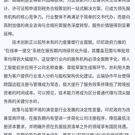
源、高端制造业等新兴战略板块。为这些新兴行业提供从法律架构设
计、许可证照申请到税务合规筹划的一站式解决方案，已成为领先服
务机构的核心竞争力。行业整体不再满足于简单的文书代办，而是向
高附加值的商业咨询与合规托管服务深度转型，服务价值链得到显著
延伸。
技术创新正以前所未有的力度重塑行业面貌。印尼政府力推的
“在线单一提交”系统在报告期内持续优化升级，其覆盖范围与审批效
率均得到大幅提升。这促使行业内的服务机构必须全面数字化，将人
工智能初步应用于公司名称查重、章程草案生成等环节，并利用大数
据为客户提供行业准入分析与股权架构优化建议。云端协作平台使得
跨国远程注册与管理成为常态，极大提升了服务效率并降低了跨境投
资者的时间成本。可以预见，技术能力将成为区分普通代理与顶尖服
务商的关键分水岭。
政策与监管环境的演变是行业发展的决定性变量。印尼政府为改
善营商环境，在报告期内有望进一步简化公司注册程序，降低最低注
册资本要求，并明确外资在负面投资清单之外的领域享有国民待遇。