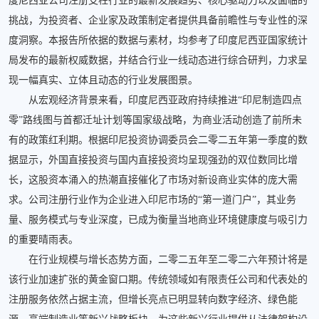
度尼西亚公司注册支柱行业的最新发展趋势、核心驱动力以及面临的
挑战，为投资者、企业家及政策制定者提供具备前瞻性与专业性的深
度洞察。本报告所依据的数据与素材，均参考了印度尼西亚国家统计
局发布的最新权威数据，并结合行业一线动态进行综合研判，力求呈
现一幅真实、立体且动态的行业发展图景。
从宏观经济背景来看，印度尼西亚政府持续推进“印尼制造四点
零”路线图与首都迁址计划等国家级战略，为商业活动创造了前所未
有的政策红利期。根据印尼投资协调委员会二零二五年第一季度的数
据显示，外国直接投资与国内直接投资均呈现强劲的双位数同比增
长，这股资本涌入的热潮直接催化了市场对新设商业实体的庞大需
求。公司注册行业作为企业进入印尼市场的“第一道门户”，其业务
量、服务模式与专业深度，已成为衡量当地商业环境健康度与吸引力
的重要晴雨表。
在行业规模与增长态势方面，二零二五年至二零二六年预计将是
该行业加速扩张的黄金窗口期。传统领域如有限责任公司和代表处的
注册服务依然占据主流，但增长亮点已明显转向数字经济、绿色能