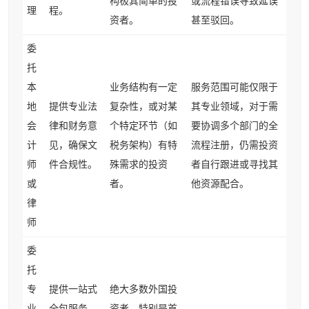
构极其简单的投
或流程错误导致延误
理
程。
资者。
甚至驳回。
委
托
本
业务结构有一定
服务范围可能仅限于
地
提供专业法
复杂性，或对某
其专业领域，对于需
会
律和财务意
个特定环节（如
要协调多个部门的全
计
见，确保文
税务架构）有特
流程注册，仍需投资
师
件合规性。
殊需求的投资
者自行跟进或寻找其
或
者。
他资源配合。
律
师
委
托
专
提供一站式
绝大多数外国投
业
全包服务，
资者，特别是首