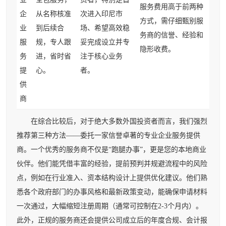
服务费用高于前两种
企
从名称核准
次进入印尼市
方式，需仔细甄别服
业
到后续合
场、希望高效稳
务商的信誉、经验和
服
规，专人跟
妥完成设立并专
隐形收费。
务
进，省时省
注于核心业务
提
心。
者。
供
商
在综合比较后，对于绝大多数外国投资者而言，我们强烈
推荐第三种方法——委托一家信誉卓著的专业企业服务提供
商。一个优秀的服务商不仅是“跑腿办事”，更是您的本地商业
伙伴。他们能凭借丰富的经验，提前预判并规避流程中的风险
点，例如在行业准入、资本结构设计上提供优化建议。他们熟
悉各个政府部门的办事风格和最新政策变动，能确保申请材料
一次通过，大幅缩短注册周期（通常可控制在2-3个月内）。
此外，正规的服务商还会提供公司成立后的年度合规、会计报