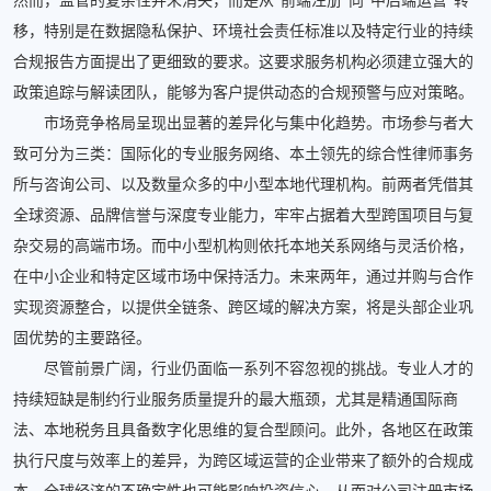
然而，监管的复杂性并未消失，而是从“前端注册”向“中后端运营”转
移，特别是在数据隐私保护、环境社会责任标准以及特定行业的持续
合规报告方面提出了更细致的要求。这要求服务机构必须建立强大的
政策追踪与解读团队，能够为客户提供动态的合规预警与应对策略。
市场竞争格局呈现出显著的差异化与集中化趋势。市场参与者大
致可分为三类：国际化的专业服务网络、本土领先的综合性律师事务
所与咨询公司、以及数量众多的中小型本地代理机构。前两者凭借其
全球资源、品牌信誉与深度专业能力，牢牢占据着大型跨国项目与复
杂交易的高端市场。而中小型机构则依托本地关系网络与灵活价格，
在中小企业和特定区域市场中保持活力。未来两年，通过并购与合作
实现资源整合，以提供全链条、跨区域的解决方案，将是头部企业巩
固优势的主要路径。
尽管前景广阔，行业仍面临一系列不容忽视的挑战。专业人才的
持续短缺是制约行业服务质量提升的最大瓶颈，尤其是精通国际商
法、本地税务且具备数字化思维的复合型顾问。此外，各地区在政策
执行尺度与效率上的差异，为跨区域运营的企业带来了额外的合规成