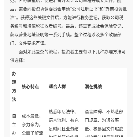
范。名称获批后，便是准备并公证公司章程等成立文件。随
后，需要向投资协调委员会申请“公司注册证书”和“外商投资批
准”。获得这些关键文件后，方能进行税务登记，获取公司税
务编号和增值税征收者编号。最后，还需完成社会保险登记、
获取营业地址证明等一系列手续。整个过程涉及多个政府部
门，文件要求严谨。
面对如此复杂的流程，投资者主要有以下几种办理方法可
供选择：
办
理
核心特点
适合人群
潜在挑战
方
法
熟悉印尼法律、
语言障碍、不熟悉部
自
成本最低，
语言流利、有充
门规章、沟通效率
主
亲力亲为，
足时间且业务结
低、极易因文件瑕疵
办
全面了解流