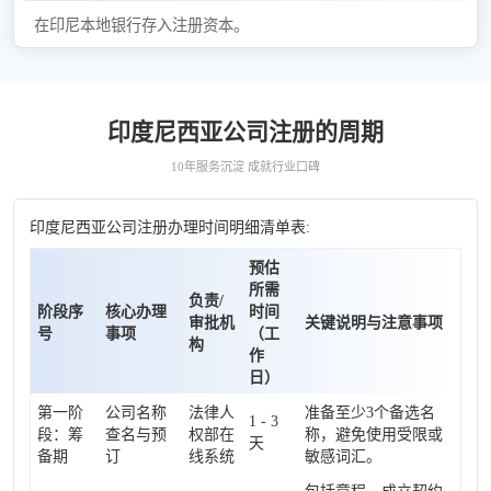
在印尼本地银行存入注册资本。
印度尼西亚公司注册的周期
10年服务沉淀 成就行业口碑
印度尼西亚公司注册办理时间明细清单表:
预估
所需
负责/
阶段序
核心办理
时间
审批机
关键说明与注意事项
号
事项
（工
构
作
日）
第一阶
公司名称
法律人
准备至少3个备选名
1 - 3
段：筹
查名与预
权部在
称，避免使用受限或
天
备期
订
线系统
敏感词汇。