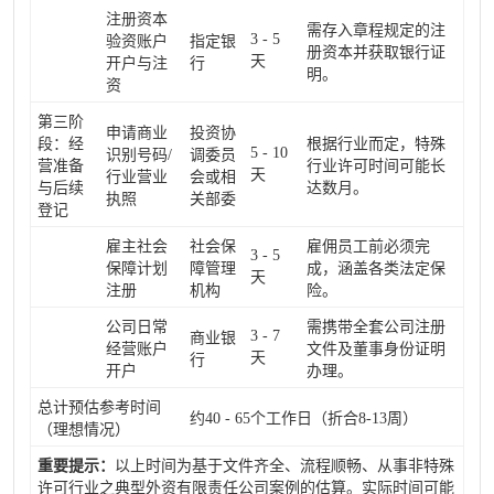
注册资本
需存入章程规定的注
3 - 5
验资账户
指定银
册资本并获取银行证
天
开户与注
行
明。
资
第三阶
申请商业
投资协
段：经
根据行业而定，特殊
5 - 10
识别号码/
调委员
营准备
行业许可时间可能长
天
行业营业
会或相
与后续
达数月。
执照
关部委
登记
雇主社会
社会保
雇佣员工前必须完
3 - 5
保障计划
障管理
成，涵盖各类法定保
天
注册
机构
险。
公司日常
需携带全套公司注册
3 - 7
商业银
经营账户
文件及董事身份证明
天
行
开户
办理。
总计预估参考时间
约40 - 65个工作日（折合8-13周）
（理想情况）
重要提示：
以上时间为基于文件齐全、流程顺畅、从事非特殊
许可行业之典型外资有限责任公司案例的估算。实际时间可能