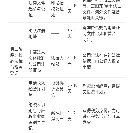
包括章程、成立契约
法律文件
印尼授
5 - 10
等，需股东/董事认证
起草与公
权公证
天
文件，海外文件准备
证
处
是耗时关键。
需准备合规的地址证
1 - 3
确认注册
——
明文件（如租赁合
天
地址
同）。
第二阶
申请法人
段：核
公司合法存在的法律
5 - 10
实体批准
法律人
心法律
依据，由公证人提交
天
与公司注
权部
与税务
申请。
册证书
登记
申请永久
投资协
5 - 10
外资公司必需，需提
经营许可
调委员
天
交投资计划。
证
会
纳税人识
别号与应
取得税务身份，方可
5 - 7
所在地
税企业家
进行税务活动与开具
天
税务局
识别号登
发票。
记