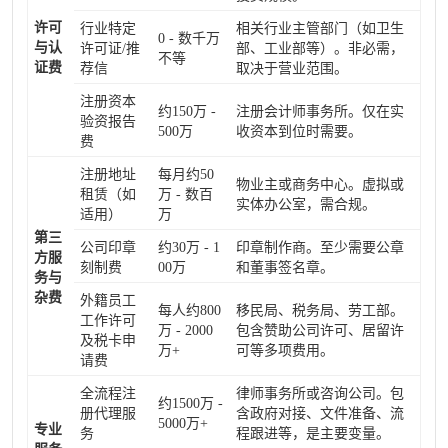
许可
行业特定
相关行业主管部门（如卫生
0 - 数千万
与认
许可证/推
部、工业部等）。非必需，
不等
证费
荐信
取决于营业范围。
注册资本
约150万 -
注册会计师事务所。仅在实
验资报告
500万
收资本到位时需要。
费
注册地址
每月约50
物业主或商务中心。虚拟或
租赁（如
万 - 数百
实体办公室，需合规。
适用）
万
第三
公司印章
约30万 - 1
印章制作商。至少需要公章
方服
刻制费
00万
和董事签名章。
务与
杂费
外籍员工
每人约800
移民局、税务局、劳工部。
工作许可
万 - 2000
包含赞助公司许可、居留许
及税卡申
万+
可等多项费用。
请费
全流程注
律师事务所或咨询公司。包
约1500万 -
册代理服
含政府对接、文件准备、流
5000万+
专业
务
程跟进等，是主要变量。