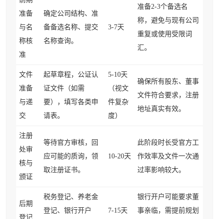
准备2-3个备选名
准备
确定公司结构、准
称，避免与现有公司
与名
备备选名称、提交
3-7天
重复或使用受限词
称核
名称查询。
汇。
准
文件
起草章程，公证认
5-10天
确保所有股东、董事
准备
证文件（如需
（视文
文件符合要求，注册
与递
要），填写各类申
件复杂
地址真实有效。
交
请表。
度）
注册
等待官方审核，回
此阶段时长受官方工
处审
应可能的质询，领
10-20天
作效率及文件一次通
核与
取注册证书。
过率影响较大。
颁证
税务登记、养老金
银行开户可能要求董
后期
登记、银行开户
7-15天
事亲临，需提前规划
登记