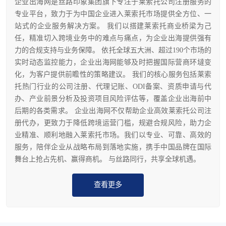
企业出海网是丝路印象集团旗下专注于莱索托公司注册服务的
专业平台，致力于为中国企业进入莱索托市场提供全方位、一
站式的企业服务解决方案。 我们以搭建莱索托商业桥梁为己
任，精准切入跨境业务中的难点与痛点，为企业出海提供强有
力的合规支持与业务保障。 依托全球五大洲、超过190个市场的
实时动态监控能力，企业出海网能够及时把握国际营商环墶变
化，为客户提供前瞻性的策略建议。 我们的核心服务包括莱索
托热门行业的公司注册、代理记账、ODI备案、资质申请与代
办、产业前景分析及投资项目风险评估等，覆盖企业出海前中
后期的各类需求。 企业出海网不仅帮助企业高效莱索托公司注
册代办，更致力于降低跨境运营门槛，规避合规风险，助力企
业精准、顺利地融入莱索托市场。我们以专业、可靠、高效的
服务，陪伴企业从战略布局到落地实施，携手中国品牌在国际
舞台上抢占先机、赢得商机。 与丝路同行，共享全球机遇。
查看更多