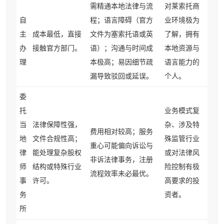
需精通本地法律与流
对莱索托商
自
程；语言障碍（官方
业环境极为
主
成本最低，直接
文件为塞索托语或英
了解，拥有
办
接触官方部门。
语）；沟通与时间成
本地资源与
理
本极高；易因细节疏
语言能力的
漏导致驳回或延误。
个人。
委
托
业务模式复
当
法律保障性强，
杂、涉及特
费用相对较高；服务
地
文件合规性高；
殊监管行业
重心可能偏向诉讼与
律
能处理复杂股权
或对法律风
非诉法律事务，注册
师
结构或特殊行业
险控制有极
流程效率未必最优。
事
许可。
高要求的投
务
资者。
所