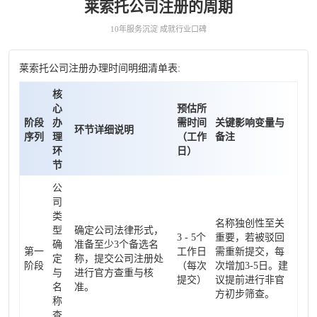
莱索托公司注册的周期
10年服务沉淀 成就行业口碑
莱索托公司注册办理时间明细清单表:
核
心
预估所
阶段
办
需时间
关键影响变量与
环节详细说明
序列
理
（工作
备注
环
日）
节
公
司
类
名称独创性至关
型
确定公司法律形式，
3 - 5个
重要，若被驳回
确
准备至少3个备选名
第一
工作日
需重新提交，每
定
称，提交公司注册处
阶段
（每次
次增加3-5日。建
与
进行官方查重与核
提交）
议提前进行非官
名
准。
方初步筛查。
称
查