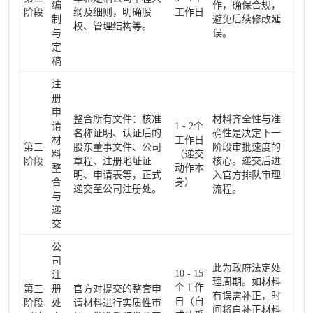
编
作，确保合规，
阶段
纲及细则，明确股
工作日
制
避免后续修改延
权、管理结构等。
与
误。
定
稿
注
册
申
整合所有文件：核准
材料齐全性与准
请
1 - 2个
名称证明、认证后的
确性是决定下一
材
工作日
第三
股东董事文件、公司
阶段审批速度的
料
（递交
阶段
章程、注册地址证
核心。递交后进
整
动作本
明、申请表等，正式
入官方排队审理
合
身）
递交至公司注册处。
流程。
与
递
交
公
司
此为政府法定处
10 - 15
注
理周期。如材料
个工作
第三
册
官方对提交的整套申
有误需补正，时
日（自
阶段
处
请材料进行实质性审
间将自补正材料