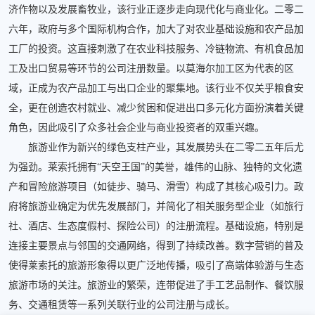
济作物以及发展畜牧业，该行业正逐步走向现代化与商业化。二零二
六年，政府与多个国际机构合作，加大了对农业基础设施和农产品加
工厂的投资。这直接刺激了在农业科技服务、冷链物流、有机食品加
工及出口贸易等环节的公司注册数量。以莫海尔加工区为代表的区
域，正成为农产品加工与出口企业的聚集地。该行业不仅关乎粮食安
全，更在创造农村就业、减少贫困和促进出口多元化方面扮演着关键
角色，因此吸引了众多社会企业与商业投资者的双重兴趣。
旅游业作为新兴的绿色支柱产业，其发展势头在二零二五年后尤
为强劲。莱索托拥有“天空王国”的美誉，雄伟的山脉、独特的文化遗
产和冒险旅游项目（如徒步、骑马、滑雪）构成了其核心吸引力。政
府将旅游业确定为优先发展部门，并简化了相关服务型企业（如旅行
社、酒店、生态度假村、探险公司）的注册流程。基础设施，特别是
连接主要景点与邻国的交通网络，得到了持续改善。数字营销的普及
使得莱索托的旅游形象得以更广泛地传播，吸引了高端体验游与生态
旅游市场的关注。旅游业的繁荣，连带促进了手工艺品制作、餐饮服
务、交通租赁等一系列关联行业的公司注册与成长。