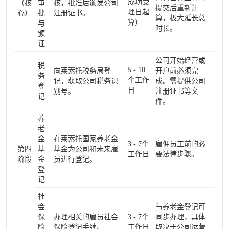
成功受
（核
审
核，批准后颁发公司
提交后重新计
理日起
心）
批
注册证书。
算，极大延长总
算）
与
时长。
颁
证
公司开始经营或
税
5 - 10
向莱索托税务局登
开户前必须完
务
个工作
记，获取公司税务识
成。需提供公司
登
日
别号。
注册证书等文
记
件。
养
老
金
在莱索托国家养老金
3 - 7个
雇佣员工前的必
第四
基
基金为公司和未来雇
工作日
要法律步骤。
阶段
金
员进行登记。
登
记
社
会
与养老金登记可
保
办理相关的雇员社会
3 - 7个
同步办理，具体
险
保险登记手续。
工作日
取决于公司运营