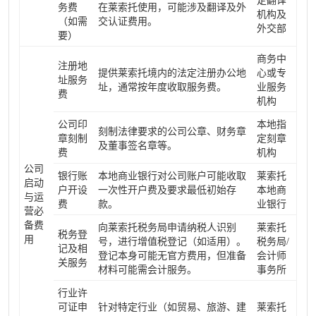
定翻译
务费
在莱索托使用，可能涉及翻译及外
机构及
（如需
交认证费用。
外交部
要）
商务中
注册地
提供莱索托境内的法定注册办公地
心或专
址服务
址，通常按年度收取服务费。
业服务
费
机构
公司印
本地指
刻制法律要求的公司公章、财务章
章刻制
定刻章
及董事签名章等。
费
机构
公司
银行账
本地商业银行对公司账户可能收取
莱索托
启动
户开设
一次性开户费及要求最低初始存
本地商
与运
费
款。
业银行
营必
备费
向莱索托税务局申请纳税人识别
莱索托
税务登
用
号，进行增值税登记（如适用）。
税务局/
记及相
登记本身可能无官方费用，但准备
会计师
关服务
材料可能需会计服务。
事务所
行业许
可证申
针对特定行业（如贸易、旅游、建
莱索托