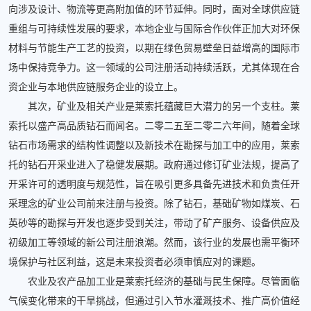
向涉及设计、物流等更高附加值的环节延伸。同时，面对全球供应链
重组与可持续性发展的要求，本地企业与国际合作伙伴正加大对环保
材料与节能生产工艺的投资，以期在绿色贸易壁垒日益增高的国际市
场中保持竞争力。这一领域的公司注册活动持续活跃，尤其体现在合
资企业与本地供应链服务企业的设立上。
其次，矿业及相关产业是莱索托蕴藏巨大潜力的另一个支柱。莱
索托以盛产高品质钻石而闻名。二零二五至二零二六年间，随着全球
钻石市场需求的结构性调整以及新技术在勘探与加工中的应用，莱索
托的钻石开采业进入了稳健发展期。政府通过修订矿业法规，提高了
开采许可的透明度与规范性，旨在吸引更多具备先进技术和负责任开
采理念的矿业公司前来注册与投资。除了钻石，基础矿物如煤炭、石
英砂等的勘探与开发也逐步受到关注，带动了矿产服务、设备供应及
初级加工等领域的新公司注册浪潮。然而，该行业的发展也需平衡环
境保护与社区利益，这是未来投资者必须审慎应对的课题。
农业及农产品加工业是莱索托经济的基础与民生保障。尽管面临
气候变化带来的干旱挑战，但通过引入节水灌溉技术、推广高价值经