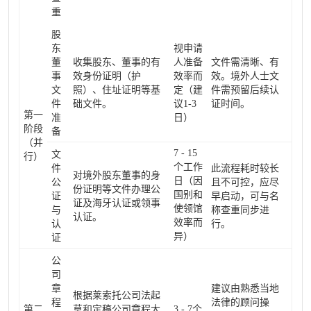
重
股
东
视申请
董
收集股东、董事的有
人准备
文件需清晰、有
事
效身份证明（护
效率而
效。境外人士文
文
照）、住址证明等基
定（建
件需预留后续认
件
础文件。
议1-3
证时间。
第一
准
日）
阶段
备
（并
7 - 15
文
行）
个工作
件
此流程耗时较长
对境外股东董事的身
日（因
公
且不可控，应尽
份证明等文件办理公
国别和
证
早启动，可与名
证及海牙认证或领事
使领馆
与
称查重同步进
认证。
效率而
认
行。
异）
证
公
司
章
建议由熟悉当地
根据莱索托公司法起
程
法律的顾问操
第二
草和定稿公司章程大
3 - 7个