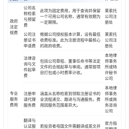
公司名
此项为固定费用，用于查询并保留
莱索托
称检索
一个可用公司名称，通常有效期为
公司注
与预留
政府
一定期限。
册处
费
法定
规费
公司注
根据公司授权股本计算，设有最低
莱索托
册证书
收费标准。此为注册流程中最核心
公司注
申请费
的政府收费。
册处
本地律
法律咨
包括公司章程、董事任命书等法定
师事务
询与文
文件的合规起草与审阅。通常按项
所或特
件起草
目打包或小时费率计收。
许秘书
费
公司
本地律
专业
注册申
涵盖从名称检索到领取注册证书的
师事务
服务
请代理
全流程递交、跟进与沟通服务。费
所或商
费用
服务费
用因服务范围差异大。
务咨询
公司
翻译与
官方指
认证服
若投资者母国文件需翻译成英文并