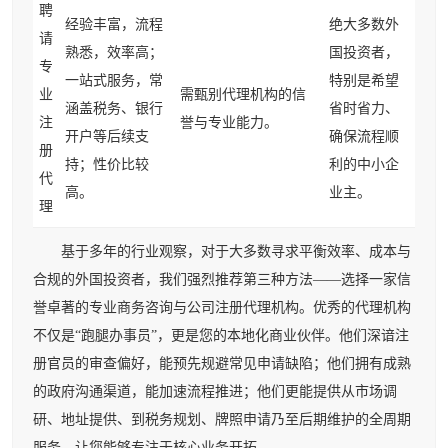
聘
经验丰富，流程
绝大多数外
请
熟悉，效率高；
国投资者，
专
一站式服务，常
特别是希望
业
需甄别代理机构的信
涵盖税务、银行
省时省力、
注
誉与专业能力。
开户等后续支
确保流程顺
册
持；性价比较
利的中小企
代
高。
业主。
理
基于多年的行业观察，对于大多数寻求平衡效率、成本与
合规的外国投资者，我们强烈推荐第三种方法——选择一家信
誉卓著的专业商务咨询与公司注册代理机构。优秀的代理机构
不仅是“跑腿办事员”，更是您的本地化商业伙伴。他们深谙注
册官员的审查偏好，能预先规避常见申请缺陷；他们拥有成熟
的政府沟通渠道，能加速流程推进；他们更能提供从市场调
研、地址提供、到税务规划、牌照申请乃至后期维护的全周期
服务，让您能够专注于核心业务开拓。