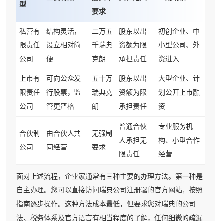
型
要求
私营有
结构灵活，
二万五
股东以出
初创企业、中
限责任
设立相对简
千瑞典
资额为限
小型公司、外
公司
便
克朗
承担责任
资进入
上市有
可向公众发
五十万
股东以出
大型企业、计
限责任
行股票，监
瑞典克
资额为限
划公开上市融
公司
管更严格
朗
承担责任
资
普通合伙
专业服务机
合伙制
由合伙人共
无强制
人承担无
构、小型合作
公司
同经营
要求
限责任
经营
面对上述流程，企业家通常有三种主要的办理方法。第一种是
自主办理。您可以直接访问瑞典公司注册署的官方网站，按照
指南逐步操作。这种方法成本最低，但要求您对瑞典的公司
法、税务体系及官方语言有相当程度的了解，任何细微的疏漏