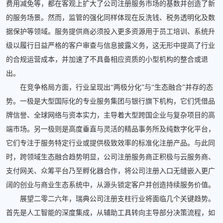
费用减免等，都在客观上扩大了公司注册服务市场的基数并创造了新
的服务场景。然而，监管的强化同样体现在反洗钱、税务透明化及数
据保护等领域。服务提供商必须投入更多资源用于员工培训、系统升
级以履行日益严格的客户审查与信息披露义务，这无形中提高了行业
的合规运营成本，并加速了不具备相应资质的小型机构的整合或退
出。
在竞争格局方面，行业呈现出“两极分化”与“生态融合”并存的态
势。一极是大型国际化的专业服务集团与银行旗下机构，它们凭借品
牌信誉、全球网络与资本实力，主导着大型跨国企业与复杂项目的高
端市场。另一极则是高度垂直与灵活的精品事务所及纯数字化平台，
它们专注于服务特定行业或提供极致效率的标准化注册产品。与此同
时，跨领域生态融合趋势明显，公司注册服务商正积极与云服务商、
支付网关、众筹平台乃至孵化器合作，将公司注册入口无缝嵌入更广
阔的创业与商业生态系统中，从源头锁定客户并创造持续服务价值。
展望二零二六年，瑞典公司注册支柱行业将面临几个关键趋势。
首先是人工智能的深度集成，从辅助工具转向主导部分决策流程，如