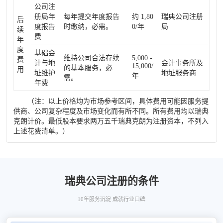
公司注
册局年
每年提交年度报告
约 1,80
瑞典公司注册
后
度报告
时缴纳，必需。
0/年
局
续
费
年
度
基础会
维持公司合法存续
5,000 -
费
计与地
会计事务所及
15,000/
的基本服务，必
用
址维护
地址服务商
年
需。
年费
（注：以上价格均为市场参考区间，具体费用可能因服务提
供商、公司复杂程度及市场变化而有所不同。所有费用均以瑞典
克朗计价。最低股本要求两万五千瑞典克朗为注册资本，不列入
上述花费清单。）
瑞典公司注册的条件
10年服务沉淀 成就行业口碑