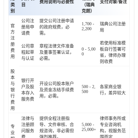
费用说明与必要性
支付对象/备注
类
目
（瑞典
别
克朗）
公司注
提交公司注册申请
1,700 -
瑞典公司注册
官
册局申
的政府规费，必
2,200
局
方
请费
需。
注
若使用标准模
册
公司章
章程法律文件准备
0 - 5,00
板自行签署可
费
程起草
及董事签署认证，
0
省，律师办理
用
与认证
必需。
则收费
股
本
银行开
与
开设公司股本账户
户及股
500 - 2,
各家商业银
银
及资金冻结手续费
500
本存入
行，差异较大
行
用，必需。
服务费
费
用
法律与
提供全程注册指
律师事务所或
注册顾
导、文件审核、合
5,000 -
专业咨询机
专
25,000+
问服务
规咨询，非必需但
构，视服务范
业
费
强烈推荐。
围而定