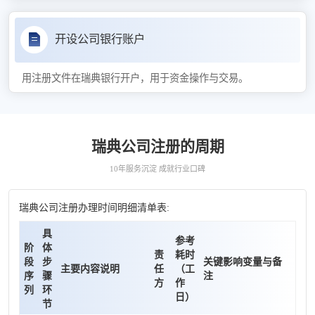
开设公司银行账户
用注册文件在瑞典银行开户，用于资金操作与交易。
瑞典公司注册的周期
10年服务沉淀 成就行业口碑
瑞典公司注册办理时间明细清单表:
具
参考
阶
体
责
耗时
段
步
关键影响变量与备
主要内容说明
任
（工
序
骤
注
方
作
列
环
日）
节