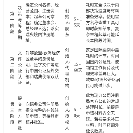
确定公司名称、经
耗时完全取决于内
决
营范围、注册资
创
部决策速度与材料
第
策
本；起草公司章
始
准备效率。使用官
5 - 1
一
与
程；确定董事会、
人/
方名称查重工具可
5天
阶
筹
总经理人选；落实
股
即时获知结果。复
段
备
瑞典境内注册地
东
杂章程起草可能延
期
址。
长本阶段时间。
创
这是国际案例中最
文
对非欧盟/欧洲经济
始
耗时的环节。时间
第
件
区董事的身份证
人/
因国内公证处、使
15 -
二
公
明、签字文件等进
代
领馆工作负荷及代
60天
阶
证
行中国公证及外交
理
理效率差异巨大。
段
认
部和瑞典使馆双认
机
欧盟/欧洲经济区居
证
证。
构
民可跳过此步。
此为瑞典公司注册
提
创
局官方公布的常规
第
交
向瑞典公司注册局
始
处理时长。前提是
5 - 1
三
官
提交完整的在线注
人/
申请材料齐全无
0天
阶
方
册申请，等待其审
授
误。若被要求补正
段
审
核并批准。
权
材料，时间将额外
批
人
延长数周。