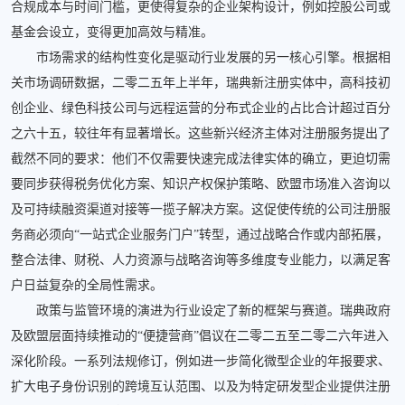
合规成本与时间门槛，更使得复杂的企业架构设计，例如控股公司或
基金会设立，变得更加高效与精准。
市场需求的结构性变化是驱动行业发展的另一核心引擎。根据相
关市场调研数据，二零二五年上半年，瑞典新注册实体中，高科技初
创企业、绿色科技公司与远程运营的分布式企业的占比合计超过百分
之六十五，较往年有显著增长。这些新兴经济主体对注册服务提出了
截然不同的要求：他们不仅需要快速完成法律实体的确立，更迫切需
要同步获得税务优化方案、知识产权保护策略、欧盟市场准入咨询以
及可持续融资渠道对接等一揽子解决方案。这促使传统的公司注册服
务商必须向“一站式企业服务门户”转型，通过战略合作或内部拓展，
整合法律、财税、人力资源与战略咨询等多维度专业能力，以满足客
户日益复杂的全局性需求。
政策与监管环境的演进为行业设定了新的框架与赛道。瑞典政府
及欧盟层面持续推动的“便捷营商”倡议在二零二五至二零二六年进入
深化阶段。一系列法规修订，例如进一步简化微型企业的年报要求、
扩大电子身份识别的跨境互认范围、以及为特定研发型企业提供注册