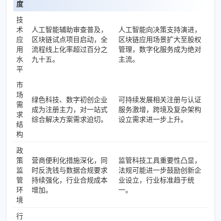
度
技
术
人工智能辅助审查普及，
人工智能向决策支持演进，
应
区块链试点项目启动，全
区块链应用场景扩大至股权
用
流程线上化率超过百分之
管理，数字化服务成为绝对
水
九十五。
主流。
平
市
场
绿色科技、数字初创企业
可持续发展相关注册与认证
需
成为注册主力，对一站式
服务激增，跨境及复杂架构
求
综合解决方案需求迫切。
设立需求进一步上升。
结
构
政
策
营商便利化措施深化，同
监管科技工具重要性凸显，
监
时反洗钱与数据合规要求
法规可能进一步鼓励创新企
管
持续强化，行业合规成本
业设立，行业标准趋于统
环
增加。
一。
境
行