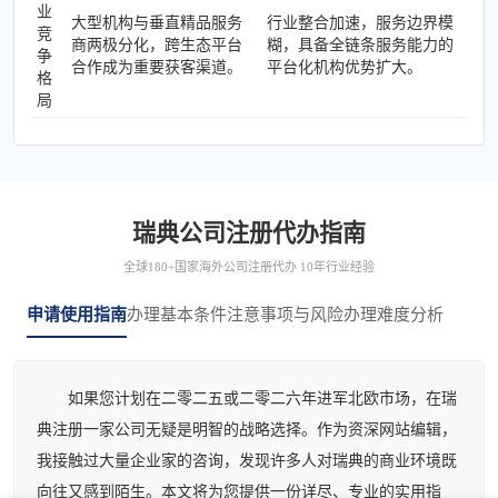
业
大型机构与垂直精品服务
行业整合加速，服务边界模
竞
商两极分化，跨生态平台
糊，具备全链条服务能力的
争
合作成为重要获客渠道。
平台化机构优势扩大。
格
局
瑞典公司注册代办指南
全球180+国家海外公司注册代办 10年行业经验
申请使用指南
办理基本条件
注意事项与风险
办理难度分析
如果您计划在二零二五或二零二六年进军北欧市场，在瑞
典注册一家公司无疑是明智的战略选择。作为资深网站编辑，
我接触过大量企业家的咨询，发现许多人对瑞典的商业环境既
向往又感到陌生。本文将为您提供一份详尽、专业的实用指