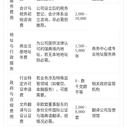
服
务
会计与
公司设立后的税务
费
税务初
登记、会计体系设
2,000 -
用
10,000
始咨询
立咨询，非必需但
费
推荐。
地
址
为公司提供法律认
与
商业注
1,500 -
商务中心或专
可的瑞典境内地
5,000/
行
册地址
业地址服务商
址，若无本地地址
年
政
年费
则必需。
服
务
行业特
若业务涉及特殊监
0 - 数
政
定许可
管领域（如餐饮、
相关政府监管
千克朗
府
证申请
金融服务），可能
机构
不等
与
费
需要。
合
文件翻
非欧盟董事股东的
规
2,000 -
译与公
身份文件国际公证
翻译公司及使
费
8,000/
证认证
与瑞典语翻译，视
领馆
用
套
费
情况必需。