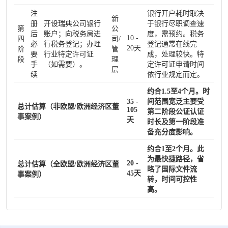
注
银行开户耗时取决
新
册
开设瑞典公司银行
于银行尽职调查速
第
公
后
账户；向税务局进
度，需预约。税务
10 -
四
司/
必
行税务登记；办理
登记通常在线完
20天
阶
管
要
行业特定许可证
成，处理较快。特
段
理
手
（如需要）。
定许可证申请时间
层
续
依行业规定而定。
约合1.5至4个月。时
35 -
间范围宽泛主要受
总计估算（非欧盟/欧洲经济区董
105
第二阶段公证认证
事案例）
天
时长及第一阶段准
备充分度影响。
约合1至2个月。此
为最快捷路径，省
20 -
总计估算（全欧盟/欧洲经济区董
略了国际文件流
45天
事案例）
转，时间可控性
高。