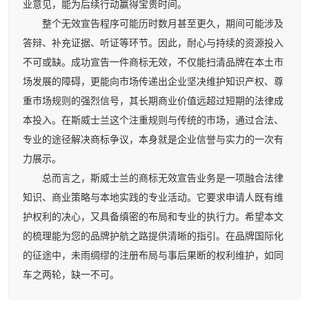
业意见，能为后续行动赢得宝贵时间。
整个无效宣告程序可能历时数月甚至更久，期间可能涉及
答辩、补充证据、听证等环节。因此，耐心与持续的资源投入
不可或缺。成功宣告一件商标无效，不仅能扫清品牌在本土市
场发展的障碍，更能向市场传递出企业坚决维护知识产权、尊
重市场规则的强烈信号，其长期商业价值远超过短期的法律成
本投入。在斯威士兰这个注重规则与传统的市场，通过合法、
专业的途径解决商标争议，本身就是企业信誉与实力的一次有
力展示。
总而言之，斯威士兰的商标无效宣告业务是一项融合法律
知识、商业策略与本地实践的专业活动。它要求申请人既有维
护权利的决心，又具备缜密的布局和专业的执行力。希望本文
的梳理能为您的品牌护航之路提供清晰的指引。在品牌国际化
的征途中，未雨绸缪的注册布局与事后果断的权利维护，如同
车之两轮，缺一不可。