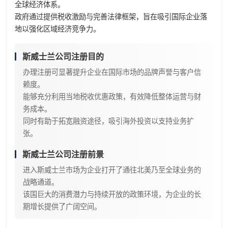
全球经济体系。
政府通过提供税收激励与完善法律框架，旨在吸引国际企业落
地以强化区域经济竞争力。
斯威士兰公司注册目的
办理注册可显著提升企业在国际市场的品牌声誉与客户信
赖度。
能够充分利用当地税收优惠政策，有效降低整体运营与财
务成本。
同时有助于拓宽融资途径，吸引海外投资以支持业务扩
张。
斯威士兰公司注册前景
进入斯威士兰市场为企业打开了通往北美乃至全球业务的
战略通道。
该国巨大的消费潜力与持续开放的政策环境，为企业的长
期增长提供了广阔空间。