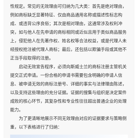
性规定。常见的无效理由可归纳为几大类：首先是绝对理由，
例如商标缺乏显著特征、仅由商品通用名称或描述性标志构
成、或违背公序良俗；其次是相对理由，这通常涉及权利冲
突，如与他人在先申请的商标相同或近似且用于类似商品服务
上，侵犯他人在先著作权、姓名权等合法权益，或是代理人未
经授权抢注被代理人商标；最后，还包括以欺骗手段或其他不
正当手段取得的注册。
启动无效宣告程序，必须向斯威士兰的商标注册主管机关
提交正式申请。一份合格的申请书需要包含明确的申请人信
息、被申请无效的商标注册号、详细的事实与法律理由陈述，
以及支持这些理由的充分证据。证据的搜集与组织是决定案件
成败的核心环节，其复杂性和专业性往往超出普通企业的处理
能力。
为了更清晰地展示不同无效理由对应的证据要求与策略侧
重，以下表格进行了归纳：