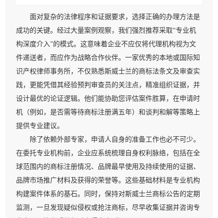
面对复杂的法律程序和证据要求，选择正确的办理方法是
成功的关键。经过大量案例观察，我们强烈推荐采取“专业机
构深度介入”的模式。这意味着企业不应仅将代理机构视为文
件递送者，而应作为战略合作伙伴。一家优秀的本地或国际知
识产权律师事务所，不仅熟悉斯威士兰的商标法条文及审查实
践，更能凭借其经验预判审查员的关注点，精准组织证据，并
设计最优的论证逻辑。他们能协助您评估案件胜算，在申请时
机（例如，是否需等待商标注册满五年）和谈判和解等策略上
提供专业建议。
除了依赖外部专家，申请人自身的准备工作也必不可少。
在委托专业机构前，企业应系统梳理自身权利脉络，包括在全
球范围内的商标注册情况、品牌最早使用及持续使用的证据、
品牌市场推广材料及获得的荣誉等。这些基础材料是专业机构
构建案件体系的基石。同时，保持对斯威士兰商标公告的定期
监测，一旦发现疑似侵权或抢注商标，尽早收集证据并咨询专