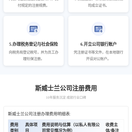
付规定的注册规费。
司成立证书。
5.办理税务登记与社会保险
6.开立公司银行账户
向税务局登记税号，并为员工办
凭注册证书等文件，在本地银行
理社保注册。
开设对公账户。
斯威士兰公司注册费用
10年服务沉淀 成就行业口碑
斯威士兰公司注册办理费用明细表:
费用
具体项
费用说明与估算（以私人有限公
收费主
类别
目
司常见情况为例）
体/备注