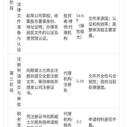
阶
法
段
律
文
起草公司章程；收
投资
14-6
文件来源国；认
0
件
集股东董事身份、
者/律
证机构效率；是
（弹
准
地址证明；办理非
师/代
整体流程主要变
性极
备
居民文件的公证及
理机
量。
大）
与
使领馆认证。
构
认
证
注
册
申
向斯威士兰商业注
第
代理
请
册处提交全套注册
文件齐全性与合
三
机构/
5-10
提
文件，等待审核并
规性；政府当前
阶
注册
交
颁发公司注册证
处理速度。
段
处
与
书。
审
批
税
代理
凭注册证书向斯威
务
机构/
申请材料是否齐
3-5
士兰税务局申请税
登
税务
备。