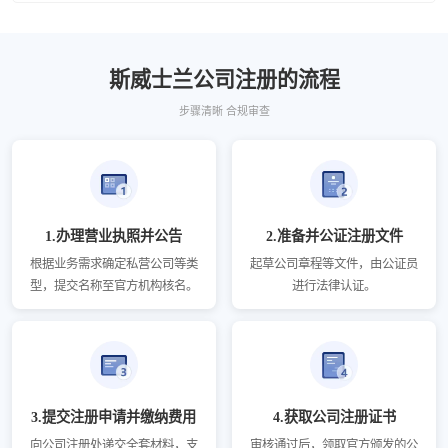
斯威士兰公司注册的流程
步骤清晰 合规审查
1.办理营业执照并公告
2.准备并公证注册文件
根据业务需求确定私营公司等类
起草公司章程等文件，由公证员
型，提交名称至官方机构核名。
进行法律认证。
3.提交注册申请并缴纳费用
4.获取公司注册证书
向公司注册处递交全套材料，支
审核通过后，领取官方颁发的公