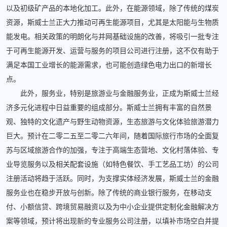
以及初级矿产品的本地化加工。此外，在能源领域，除了传统的煤炭
资源，斯威士兰正大力推动可再生能源项目，尤其是太阳能与生物质
能发电。相关政策的明朗化与并网基础设施的改善，将吸引一批专注
于可再生能源开发、运营与服务的项目公司进行注册，这不仅有助于
满足本国工业增长的能源需求，也可能创造绿色电力出口的新增长
点。
此外，服务业，特别是旅游业与金融服务业，正成为斯威士兰经
济多元化进程中日益重要的组成部分。斯威士兰拥有丰富的自然景
观、独特的文化遗产与野生动物资源，生态旅游与文化体验旅游潜力
巨大。预计在二零二五至二零二六年间，随着国际旅行市场的全面复
苏与区域旅游合作的加强，专注于高端生态营地、文化村落体验、专
业导览服务以及相关配套设施（如特色餐饮、手工艺品工坊）的公司
注册活动将趋于活跃。同时，为支撑实体经济发展，斯威士兰的金融
服务业也在稳步开放与创新。除了传统的商业银行服务，在移动支
付、小额信贷、跨境贸易融资以及为中小企业提供定制化金融解决方
案等领域，预计将出现新的专业服务公司注册，以填补市场空白并提