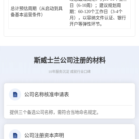
日（6-10周）；建议规划周
总计预估周期（从启动到具
期：60-120个工作日（3-4个
备基本运营条件）
月），以容纳文件认证、银行
开户等弹性环节。
斯威士兰公司注册的材料
10年服务沉淀 成就行业口碑
公司名称核准申请表
提供三个备选公司名称，需符合当地命名规定。
公司注册资本声明