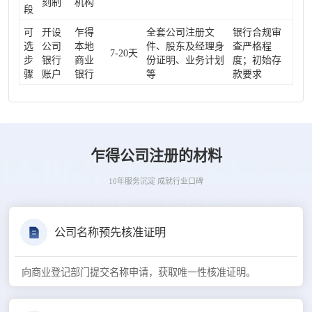
刻制
机构
段
可
开设
乍得
全套公司注册文
银行合规审
选
公司
本地
件、股东及经理身
查严格程
7-20天
步
银行
商业
份证明、业务计划
度；初始存
骤
账户
银行
等
款要求
乍得公司注册的材料
10年服务沉淀 成就行业口碑
公司名称预先核准证明
向商业登记部门提交名称申请，获取唯一性核准证明。