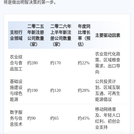
将是做出明智决策的第一步。
二零二五
二零二六年
年度同
支柱行
年新注册
上半年新注
比增长
主要驱动因素
业领域
公司数量
册公司数量
率（预
（家）
（家）
估）
农业现代化政
农业综
策、区域粮食
合与食
约280
约170
约22%
需求、出口导
品加工
向
基础设
公共投资计
施建设
划、区域互联
约190
约120
约28%
与绿色
互通、可再生
能源
能源倡议
移动网络普
数字服
及、年轻人口
务与信
约90
约65
约45%
红利、初创企
息技术
业支持