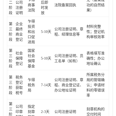
二
公司
后即
商事
法院备案回执
功的自然结
阶
注册
时发
法院
果）
段
证明
放
乍得
第
企业
投资
材料完整
三
最终
公司注册证明、章
和出
5-10天
性；登记机
阶
商业
程、经理信息等
口促
构审核效率
段
登记
进局
第
国家
社会
表格填写准
三
社会
公司注册证明、员
保障
5-10天
确性；办公
阶
保障
工名单（如有）
登记
地址确认
段
基金
所属税务分
第
税务
乍得
公司注册证明、章
局的管辖确
三
登记
税务
7-14天
程、商业登记证、
认；申请材
阶
获取
局
办公地址证明
料的零错误
段
税号
率
第
公司
指定
三
刻章机构的
印章
刻章
2-3天
公司注册证明
阶
交付时间