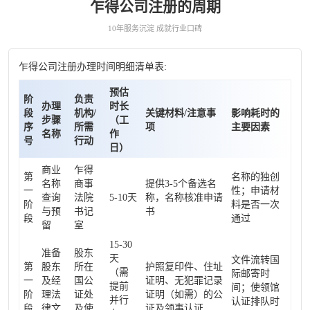
乍得公司注册的周期
10年服务沉淀 成就行业口碑
乍得公司注册办理时间明细清单表:
预估
阶
负责
办理
时长
段
机构/
关键材料/注意事
影响耗时的
步骤
（工
序
所需
项
主要因素
名称
作
号
行动
日）
商业
乍得
第
名称的独创
名称
商事
提供3-5个备选名
一
性；申请材
查询
法院
5-10天
称，名称核准申请
阶
料是否一次
与预
书记
书
段
通过
留
室
15-30
准备
股东
天
文件流转国
第
股东
所在
护照复印件、住址
（需
际邮寄时
一
及经
国公
证明、无犯罪记录
提前
间；使领馆
阶
理法
证处
证明（如需）的公
并行
认证排队时
段
律文
及使
证及领事认证