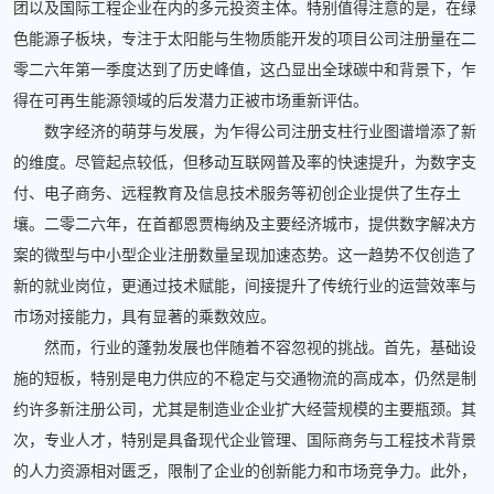
团以及国际工程企业在内的多元投资主体。特别值得注意的是，在绿
色能源子板块，专注于太阳能与生物质能开发的项目公司注册量在二
零二六年第一季度达到了历史峰值，这凸显出全球碳中和背景下，乍
得在可再生能源领域的后发潜力正被市场重新评估。
数字经济的萌芽与发展，为乍得公司注册支柱行业图谱增添了新
的维度。尽管起点较低，但移动互联网普及率的快速提升，为数字支
付、电子商务、远程教育及信息技术服务等初创企业提供了生存土
壤。二零二六年，在首都恩贾梅纳及主要经济城市，提供数字解决方
案的微型与中小型企业注册数量呈现加速态势。这一趋势不仅创造了
新的就业岗位，更通过技术赋能，间接提升了传统行业的运营效率与
市场对接能力，具有显著的乘数效应。
然而，行业的蓬勃发展也伴随着不容忽视的挑战。首先，基础设
施的短板，特别是电力供应的不稳定与交通物流的高成本，仍然是制
约许多新注册公司，尤其是制造业企业扩大经营规模的主要瓶颈。其
次，专业人才，特别是具备现代企业管理、国际商务与工程技术背景
的人力资源相对匮乏，限制了企业的创新能力和市场竞争力。此外，