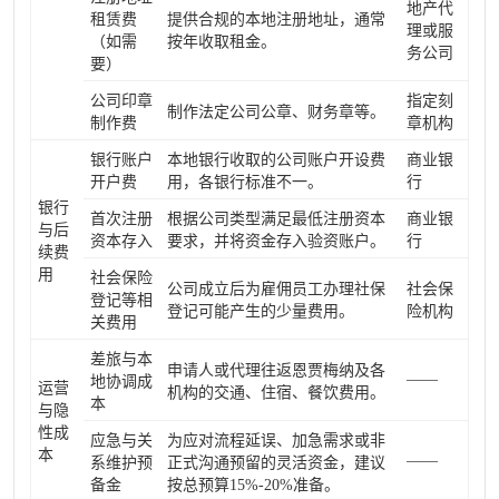
地产代
租赁费
提供合规的本地注册地址，通常
理或服
（如需
按年收取租金。
务公司
要）
公司印章
指定刻
制作法定公司公章、财务章等。
制作费
章机构
银行账户
本地银行收取的公司账户开设费
商业银
开户费
用，各银行标准不一。
行
银行
首次注册
根据公司类型满足最低注册资本
商业银
与后
资本存入
要求，并将资金存入验资账户。
行
续费
用
社会保险
公司成立后为雇佣员工办理社保
社会保
登记等相
登记可能产生的少量费用。
险机构
关费用
差旅与本
申请人或代理往返恩贾梅纳及各
——
地协调成
运营
机构的交通、住宿、餐饮费用。
本
与隐
性成
应急与关
为应对流程延误、加急需求或非
本
——
系维护预
正式沟通预留的灵活资金，建议
备金
按总预算15%-20%准备。