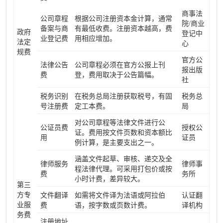
商事法
公司章程
根据公司注册资本金计算，通常
院/商业
备案与商
有最低收费。注册资本越高，费
政府
登记中
业登记费
用相应增加。
法定
心
规费
官方公
法律公告
公司章程必须在官方公报上刊
报出版
费
登，费用取决于公告篇幅。
社
税务识别
在税务总局注册获取税号，有固
税务总
号注册费
定工本费。
局
对公司章程等法律文件进行公
公证员费
授权公
证。费用按文件页数和资本额比
用
证员
例计算，是主要支出之一。
涵盖文件起草、审核、递交及全
律师服务
律师事
程法律代理。可采用打包价或按
费
务所
小时计费，差异较大。
第三
方专
文件翻译
如需将文件译为法语或阿拉伯
认证翻
业服
费
语，按字数或页数计费。
译机构
务费
注册地址