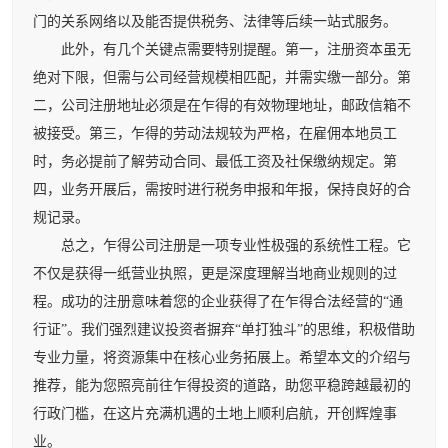
门的关系网络以及能否提供税务、法律等后续一站式服务。
此外，有几个关键点需要特别提醒。第一，注册资本虽无
绝对下限，但需与公司经营规模相匹配，并需实缴一部分。第
二，公司注册地址必须是在乍得的有效物理地址，邮政信箱不
被接受。第三，乍得的劳动法规较为严格，在雇佣本地员工
时，务必提前了解劳动合同、最低工资及社保缴纳规定。第
四，业务开展后，需按时进行税务申报和年报，保持良好的合
规记录。
总之，乍得公司注册是一项专业性极强的系统性工程。它
不仅是获得一纸营业执照，更是深度理解当地商业规则的过
程。成功的注册意味着您的企业获得了在乍得合法经营的“通
行证”。我们强烈建议投资者摒弃“单打独斗”的思维，积极借助
专业力量，将资源集中在核心业务拓展上。希望本文的介绍与
推荐，能为您照亮前往乍得投资的道路，助您平稳跨越最初的
行政门槛，在这片充满机遇的土地上顺利启航，开创辉煌事
业。