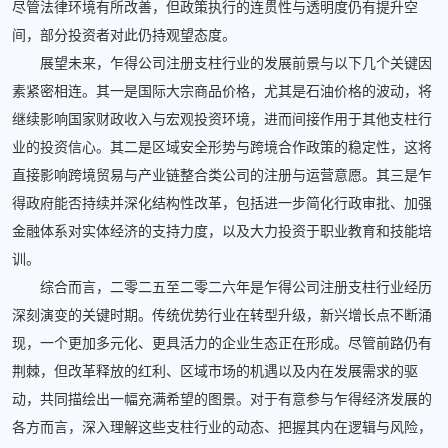
尽管法律环境有所改善，但政策执行的连贯性与透明度仍有提升空
间，部分投资者对此仍持观望态度。
展望未来，乍得公司注册支柱行业的发展前景与以下几个关键因
素紧密相连。其一是国际大宗商品价格，尤其是石油价格的波动，将
继续影响国家财政收入与宏观投资环境，进而间接作用于其他支柱行
业的投资信心。其二是区域安全形势与跨境合作政策的稳定性，这将
直接影响跨境贸易与产业链整合类公司的注册与运营意愿。其三是乍
得政府能否持续并深化结构性改革，包括进一步简化行政审批、加强
金融体系对实体经济的支持力度，以及大力投资于职业教育和技能培
训。
综合而言，二零二五至二零二六年是乍得公司注册支柱行业经历
深刻演变的关键时期。传统优势行业在转型升级，新兴增长点不断涌
现，一个更加多元化、更具活力的企业生态正在形成。尽管前路仍有
荆棘，但改革释放的红利、区域市场的机遇以及内在发展需求的驱
动，共同描绘出一幅充满希望的图景。对于有意参与乍得经济发展的
各方而言，深入理解这些支柱行业的动态、把握其内在逻辑与风险，