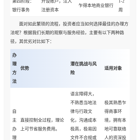
第四阶段：
开设账户，注入
1-2
乍得本地商业银行
银行事务
注册资本
周
面对如此繁琐的流程，投资者应当如何选择最佳的办理方
法呢？根据我们长期的观察与服务经验，主要有以下两种路
径，其优劣对比如下：
办
理
潜在挑战与风
优势
适用对象
方
险
法
语言障碍大，
不熟悉当地法
极其熟悉乍
自
律与行政文
得商事环
主
直接控制全过程，理论
化，沟通成本
境，拥有本
办
上可节省服务费用。
极高，极易因
地可靠联络
理
文件不合规或
人的资深投