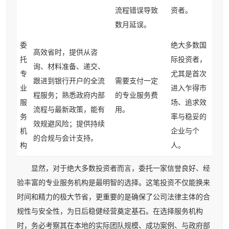
流程错误导致
资者。
数月延误。
委
绝大多数国
高效省时，提供从咨
托
际投资者，
询、材料准备、递交、
专
尤其是首次
跟进到银行开户的全流
需要支付一定
业
进入乍得市
程服务；熟悉政府内部
的专业服务费
服
场、追求效
流程与最新政策，能有
用。
务
率与稳妥的
效规避风险；提供持续
机
企业与个
的合规与会计支持。
构
人。
显然，对于绝大多数投资者而言，委托一家信誉良好、经
验丰富的专业服务机构是最明智的选择。这笔投资不仅能换来
时间和精力的极大节省，更重要的是确保了公司法律主体的合
规性与安全性，为日后稳健经营奠定基石。在选择服务机构
时，务必考察其在本地的实际团队规模、成功案例、与政府部