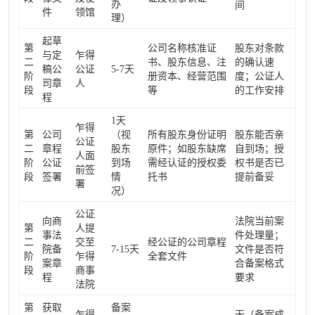
办
间
件
领馆
理）
起草
第
公司名称核准证
股东对条款
与定
乍得
二
书、股东信息、注
的确认速
稿公
公证
5-7天
阶
册资本、经营范围
度；公证人
司章
人
段
等
的工作安排
程
1天
乍得
第
公司
（视
所有股东身份证明
股东能否亲
公证
二
章程
股东
原件；如股东缺席
自到场；授
人面
阶
公证
到场
需经认证的授权委
权书是否已
前签
段
签署
情
托书
提前备妥
署
况）
公证
向商
法院当前案
第
人提
事法
件处理量；
二
交至
经公证的公司章程
院备
7-15天
文件是否符
阶
乍得
全套文件
案章
合备案格式
段
商事
程
要求
法院
第
获取
备案
乍得
无（备案成