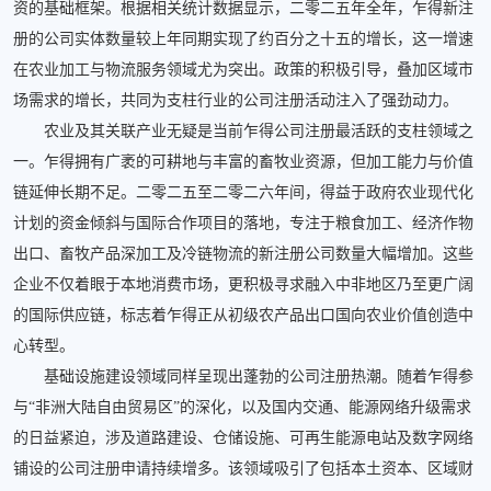
资的基础框架。根据相关统计数据显示，二零二五年全年，乍得新注
册的公司实体数量较上年同期实现了约百分之十五的增长，这一增速
在农业加工与物流服务领域尤为突出。政策的积极引导，叠加区域市
场需求的增长，共同为支柱行业的公司注册活动注入了强劲动力。
农业及其关联产业无疑是当前乍得公司注册最活跃的支柱领域之
一。乍得拥有广袤的可耕地与丰富的畜牧业资源，但加工能力与价值
链延伸长期不足。二零二五至二零二六年间，得益于政府农业现代化
计划的资金倾斜与国际合作项目的落地，专注于粮食加工、经济作物
出口、畜牧产品深加工及冷链物流的新注册公司数量大幅增加。这些
企业不仅着眼于本地消费市场，更积极寻求融入中非地区乃至更广阔
的国际供应链，标志着乍得正从初级农产品出口国向农业价值创造中
心转型。
基础设施建设领域同样呈现出蓬勃的公司注册热潮。随着乍得参
与“非洲大陆自由贸易区”的深化，以及国内交通、能源网络升级需求
的日益紧迫，涉及道路建设、仓储设施、可再生能源电站及数字网络
铺设的公司注册申请持续增多。该领域吸引了包括本土资本、区域财