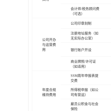
会计师/税务顾问费
（可选）
公司印章刻制
注册地址服务（如
无实际办公室）
公司开办
与运营费
用
银行账户开设
商业牌照/许可证
（如适用）
SSM周年申报表提
交费
年度合规
所得税申报（如公
维持费用
司有营运）
雇员公积金与社会
保险