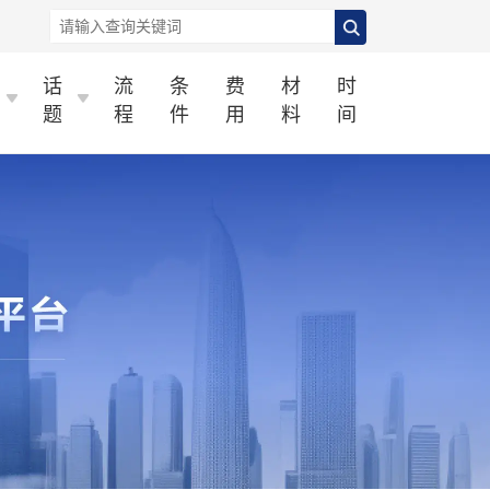
话
流
条
费
材
时
题
程
件
用
料
间