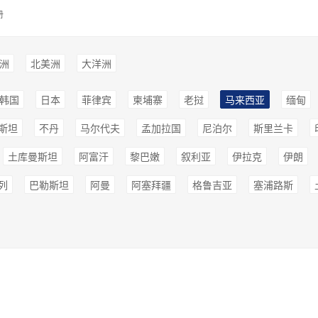
册
洲
北美洲
大洋洲
韩国
日本
菲律宾
柬埔寨
老挝
马来西亚
缅甸
斯坦
不丹
马尔代夫
孟加拉国
尼泊尔
斯里兰卡
土库曼斯坦
阿富汗
黎巴嫩
叙利亚
伊拉克
伊朗
列
巴勒斯坦
阿曼
阿塞拜疆
格鲁吉亚
塞浦路斯