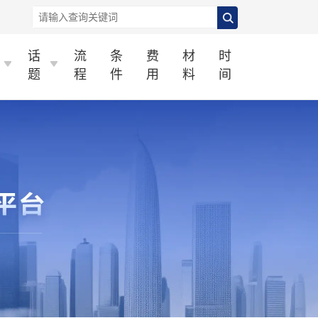
话
流
条
费
材
时
题
程
件
用
料
间