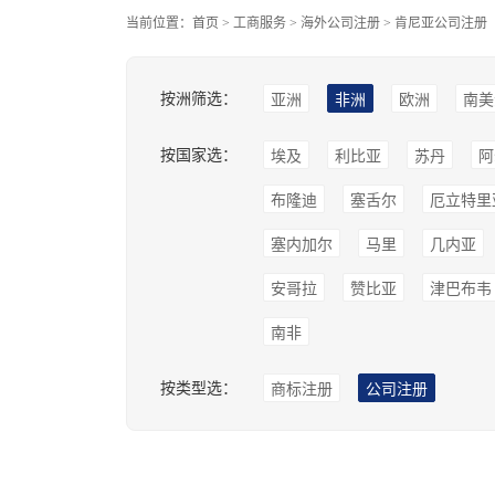
当前位置：
首页
>
工商服务
>
海外公司注册
>
肯尼亚公司注册
按洲筛选：
亚洲
非洲
欧洲
南美
按国家选：
埃及
利比亚
苏丹
阿
布隆迪
塞舌尔
厄立特里
塞内加尔
马里
几内亚
安哥拉
赞比亚
津巴布韦
南非
按类型选：
商标注册
公司注册