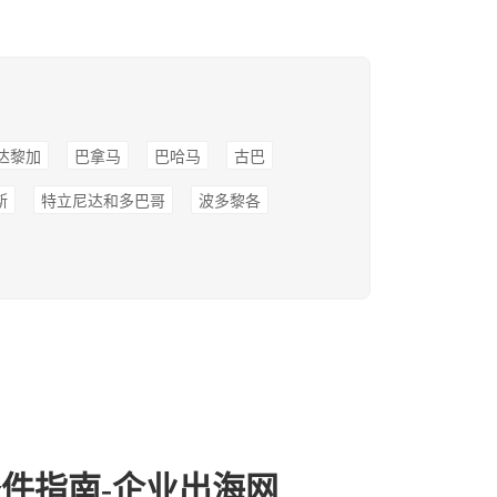
达黎加
巴拿马
巴哈马
古巴
斯
特立尼达和多巴哥
波多黎各
件指南-企业出海网