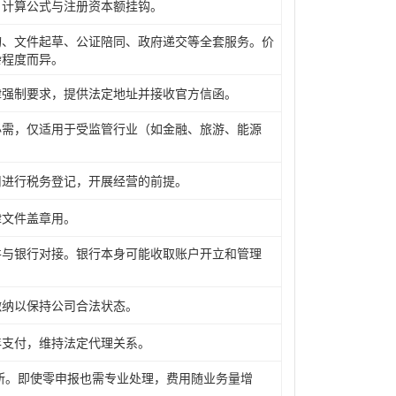
，计算公式与注册资本额挂钩。
询、文件起草、公证陪同、政府递交等全套服务。价
杂程度而异。
律强制要求，提供法定地址并接收官方信函。
必需，仅适用于受监管行业（如金融、旅游、能源
司进行税务登记，开展经营的前提。
律文件盖章用。
并与银行对接。银行本身可能收取账户开立和管理
缴纳以保持公司合法状态。
年支付，维持法定代理关系。
所。即使零申报也需专业处理，费用随业务量增