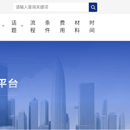
话
流
条
费
材
时
题
程
件
用
料
间