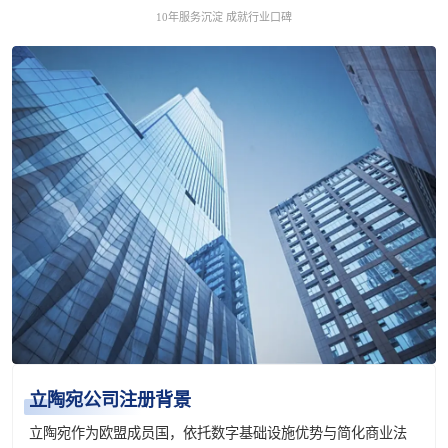
10年服务沉淀 成就行业口碑
立陶宛公司注册背景
立陶宛作为欧盟成员国，依托数字基础设施优势与简化商业法