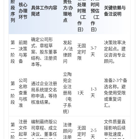
阶
责任
核心
处理
时间
段
具体工作内容
方/办
关键依赖与
办理
时限
预估
序
简述
理地
备注说明
环节
（工
（工
列
点
作
作
日）
日）
确定公司形
第
前期
发起
决策效率决
式、章程草
无固
3-7
一
决策
人/法
定起点。建
案、股东董事
定时
天
阶
与筹
律顾
议咨询专业
结构、注册资
限
段
备
问
顾问。
本等。
立陶
公司
宛企
准备2-3个备
第
通过企业注册
名称
业注
选名称。避
1-3
一
局系统提交名
查重
册局
1天
免使用受限
天
阶
称申请，等待
与核
（电
或重复词
段
核准结果。
准
子系
汇。
统）
注册
编制最终版公
文件质量直
第
法律
文件
司章程、成立
无固
接影响后续
2-5
二
顾问/
起草
决议、董事任
定时
审批速度，
天
阶
注册