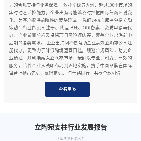
力的合规支持与业务保障。 依托全球五大洲、超过190个市场的
实时动态监控能力，企业出海网能够及时把握国际营商环墶变
化，为客户提供前瞻性的策略建议。 我们的核心服务包括立陶
宛热门行业的公司注册、代理记账、ODI备案、资质申请与代
办、产业前景分析及投资项目风险评估等，覆盖企业出海前中
后期的各类需求。 企业出海网不仅帮助企业高效立陶宛公司注
册代办，更致力于降低跨境运营门槛，规避合规风险，助力企
业精准、顺利地融入立陶宛市场。我们以专业、可靠、高效的
服务，陪伴企业从战略布局到落地实施，携手中国品牌在国际
舞台上抢占先机、赢得商机。 与丝路同行，共享全球机遇。
查看更多
立陶宛支柱行业发展报告
增长预测 因素分析