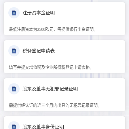
注册资本金证明
最低注册资本为2500欧元，需提供银行出资证明。
税务登记申请表
填写并提交增值税及企业所得税登记申请表格。
股东及董事无犯罪记录证明
需提供经认证的近三个月内出具的无犯罪记录证明。
股东及董事身份证明