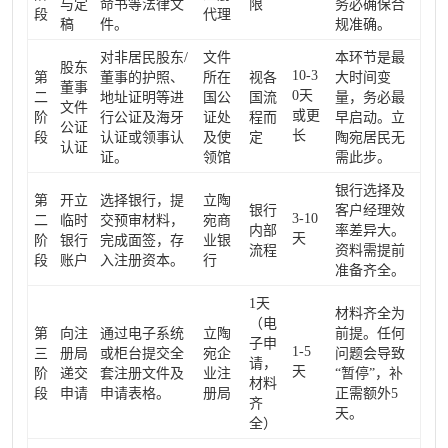
与定
命书等法律文
限
务必确保合
段
代理
稿
件。
规准确。
对非居民股东/
文件
本环节是最
股东
10-3
第
董事的护照、
所在
视各
大时间变
董事
0天
二
地址证明等进
国公
国流
量，务必最
文件
或更
阶
行公证及海牙
证处
程而
早启动。立
公证
长
段
认证或领事认
及使
定
陶宛居民无
认证
证。
领馆
需此步。
银行选择及
第
开立
选择银行，提
立陶
银行
客户经理效
3-10
二
临时
交预审材料，
宛商
内部
率差异大。
天
阶
银行
完成面签，存
业银
流程
资料需提前
段
账户
入注册资本。
行
准备齐全。
1天
材料齐全为
（电
第
向注
通过电子系统
立陶
前提。任何
子申
1-5
三
册局
或柜台提交全
宛企
问题会导致
请，
天
阶
递交
套注册文件及
业注
“暂停”，补
材料
段
申请
申请表格。
册局
正需额外5
齐
天。
全）