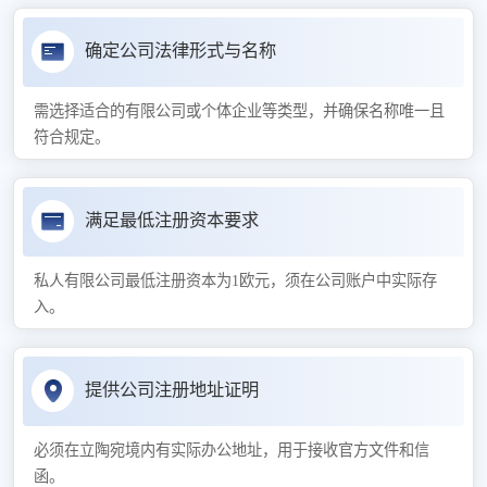
确定公司法律形式与名称
需选择适合的有限公司或个体企业等类型，并确保名称唯一且
符合规定。
满足最低注册资本要求
私人有限公司最低注册资本为1欧元，须在公司账户中实际存
入。
提供公司注册地址证明
必须在立陶宛境内有实际办公地址，用于接收官方文件和信
函。