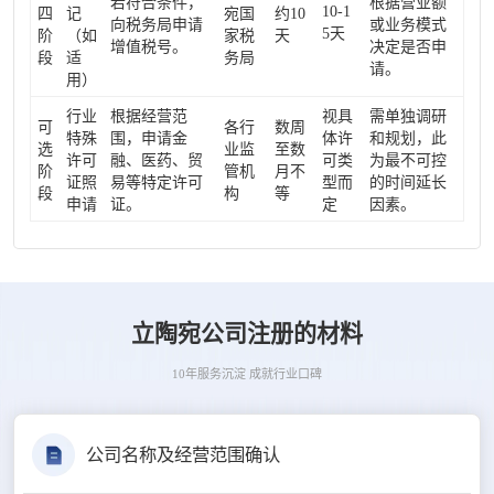
若符合条件，
根据营业额
10-1
四
记
宛国
约10
向税务局申请
或业务模式
5天
阶
（如
家税
天
增值税号。
决定是否申
段
适
务局
请。
用）
行业
根据经营范
视具
需单独调研
可
各行
数周
特殊
围，申请金
体许
和规划，此
选
业监
至数
许可
融、医药、贸
可类
为最不可控
阶
管机
月不
证照
易等特定许可
型而
的时间延长
段
构
等
申请
证。
定
因素。
立陶宛公司注册的材料
10年服务沉淀 成就行业口碑
公司名称及经营范围确认