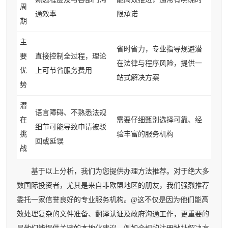
周
通效率
限承诺
期
主
省时省力，专业指导规避潜
要
直接控制全过程，理论
在法律与程序风险，提供一
优
上可节省服务费用
站式解决方案
势
潜
语言障碍、不熟悉法规
在
需要仔细甄别选择可靠、经
细节可能导致申请被驳
挑
验丰富的服务机构
回或延误
战
基于以上分析，我们为您提供办理方法推荐。对于绝大多
数国际投资者，尤其是来自非欧盟地区的朋友，我们强烈推荐
委托一家信誉良好的专业服务机构。@这不仅是因为他们能高
效处理复杂的文件准备、翻译认证及政府沟通工作，更重要的