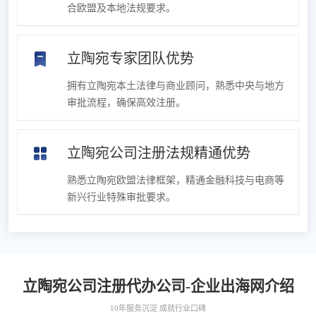
合欧盟及本地法规要求。
立陶宛专家团队优势
拥有立陶宛本土法律与商业顾问，熟悉中央与地方
审批流程，确保高效注册。
立陶宛公司注册法规精通优势
熟悉立陶宛欧盟法律框架，精通金融科技与电商等
新兴行业特殊审批要求。
立陶宛公司注册代办公司-企业出海网介绍
10年服务沉淀 成就行业口碑