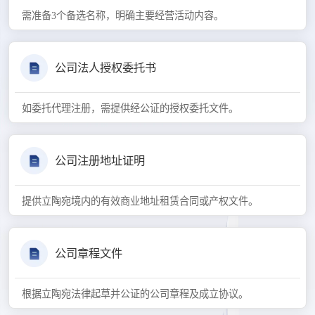
需准备3个备选名称，明确主要经营活动内容。
公司法人授权委托书
如委托代理注册，需提供经公证的授权委托文件。
公司注册地址证明
提供立陶宛境内的有效商业地址租赁合同或产权文件。
公司章程文件
根据立陶宛法律起草并公证的公司章程及成立协议。