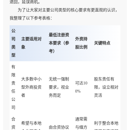
退回，延误商机。
为了让大家对主要公司类型的核心要求有更直观的认识，
我整理了以下参考表格：
公
最低注册资
司
主要适用对
外资持
本要求（参
关键特点
类
象
股比例
考）
型
有
限
大多数中小
无统一强制
股东责任有
责
可达10
型外商投资
要求，视业
限，设立相对
任
0%
者
务而定
灵活
公
司
合
通常需
希望与本地
利于整合本地
资
由合资协议
与缅方