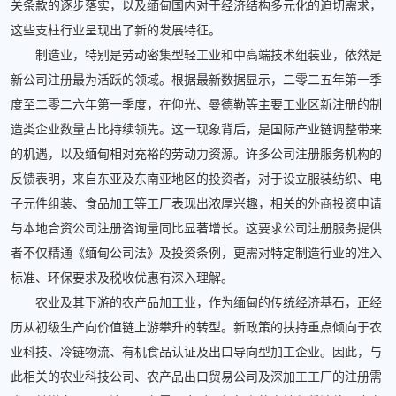
关条款的逐步落实，以及缅甸国内对于经济结构多元化的迫切需求，
这些支柱行业呈现出了新的发展特征。
制造业，特别是劳动密集型轻工业和中高端技术组装业，依然是
新公司注册最为活跃的领域。根据最新数据显示，二零二五年第一季
度至二零二六年第一季度，在仰光、曼德勒等主要工业区新注册的制
造类企业数量占比持续领先。这一现象背后，是国际产业链调整带来
的机遇，以及缅甸相对充裕的劳动力资源。许多公司注册服务机构的
反馈表明，来自东亚及东南亚地区的投资者，对于设立服装纺织、电
子元件组装、食品加工等工厂表现出浓厚兴趣，相关的外商投资申请
与本地合资公司注册咨询量同比显著增长。这要求公司注册服务提供
者不仅精通《缅甸公司法》及投资条例，更需对特定制造行业的准入
标准、环保要求及税收优惠有深入理解。
农业及其下游的农产品加工业，作为缅甸的传统经济基石，正经
历从初级生产向价值链上游攀升的转型。新政策的扶持重点倾向于农
业科技、冷链物流、有机食品认证及出口导向型加工企业。因此，与
此相关的农业科技公司、农产品出口贸易公司及深加工工厂的注册需