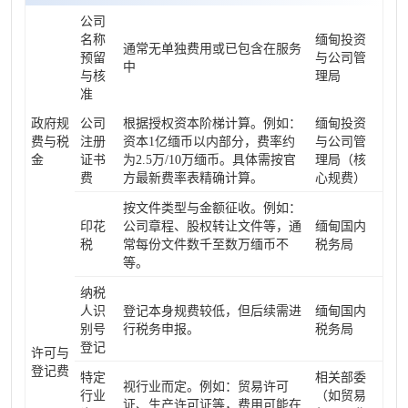
公司
名称
缅甸投资
通常无单独费用或已包含在服务
预留
与公司管
中
与核
理局
准
政府规
公司
根据授权资本阶梯计算。例如：
缅甸投资
费与税
注册
资本1亿缅币以内部分，费率约
与公司管
金
证书
为2.5万/10万缅币。具体需按官
理局（核
费
方最新费率表精确计算。
心规费）
按文件类型与金额征收。例如：
印花
公司章程、股权转让文件等，通
缅甸国内
税
常每份文件数千至数万缅币不
税务局
等。
纳税
人识
登记本身规费较低，但后续需进
缅甸国内
别号
行税务申报。
税务局
登记
许可与
登记费
特定
相关部委
视行业而定。例如：贸易许可
行业
（如贸易
证、生产许可证等，费用可能在