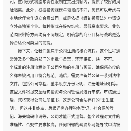
司。这种形式将股东责任限制在其出资额内，提供了较好的风
险隔离。此外，根据投资规模与领域的不同，您还可以考虑与
本地伙伴合作设立合资公司，或是依据《缅甸投资法》申请设
立外商独资企业。每种形式在股权结构、最低资本要求、业务
范围限制等方面均有不同规定，明确您的商业目标与战略是选
择合适公司类型的前提。
接下来，让我们聚焦于公司注册的核心流程。这个过程通
常涉及多个政府部门的审批与备案，环环相扣，缺一不可。一
个标准的注册流程始于公司名称的查册与预留，确保您心仪的
名称未被占用且符合规范。随后，需要准备并公证一系列法律
文件，包括公司章程、董事股东身份证明、注册地址证明等。
这些文件将提交至缅甸投资与公司管理局进行审核。审核通过
后，您将获得公司注册证书，这是公司合法存在的“出生证
明”。但这并非终点，后续还需办理税务登记、社会保险登
记、海关编码申请等，公司才能正式运营。整个过程对文件的
准确性、合规性要求极高，任何细微的疏漏都可能导致申请被