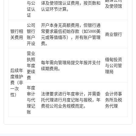
翻译公司
与公
译及使领馆认证费用，按页数和
及使领馆
证认
认证环节计算。
证
公司
开户本身无高额费用，但银行通
银行相
银行
常要求最低初始存款（如5000美
商业银行
关费用
账户
元或等值缅币），并有账户管理
开设
费。
营业
执照
缅甸投资
每年需向管理局提交年报并支付
年度
与公司管
续期费用。
后续年
更续
理局
度维护
费
费（非
年度
一次
审计
法律要求进行年度审计，并需委
会计师事
性）
与代
托代理进行月度记账与报税，年
务所及税
理记
费视公司业务规模而定。
务代理
账