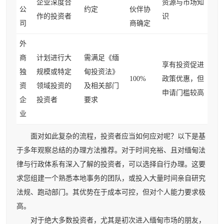
企业深度合
资源与市场知
公
约定
伙伴协
作的投资者
识
司
商确定
外
商
计划进行大
需满足《缅
享有投资促进
独
规模或特定
甸投资法》
100%
政策优惠，但
资
领域投资的
及相关部门
申请门槛较高
企
投资者
要求
业
面对如此复杂的流程，投资者应当如何应对呢？以下是基
于多年观察总结的办理方法推荐。对于时间充裕、且对缅甸法
律与行政体系有深入了解的投资者，可以选择自行办理。这要
求您组建一个熟悉本地事务的团队，或投入大量时间亲自研究
法规、跑动部门。其优势在于成本可控，但对个人能力要求极
高。
对于绝大多数投资者，尤其是初次进入缅甸市场的朋友，