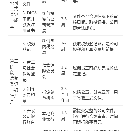
备）
局
等。
公司
文件
正式
5. DICA
缅甸投
登记
文件齐全合规情况下的审
审核并
3-5
资与公
与成
核周期。取得证书，公司
颁发注
周
司管理
立
即合法成立。
册证书
局
缅甸国
1-2
6. 税务
获取税务登记证，是公司
内税务
周
登记
报税和开具发票的前提。
局
第三
7. 劳工
社会保
阶
1-2
与社会
雇佣员工前必须完成的法
障委员
段：
周
保障登
定登记。
会
后期
记
登记
3-5
8. 制作
与银
指定刻
包括公章、财务章等，用
个工
公司印
行开
章机构
于签署正式文件。
作日
章
户
9. 开设
需提交完整的公司文件，
1-3
本地商
公司银
银行进行合规审查。时间
周
业银行
行账户
因银行效率而异。