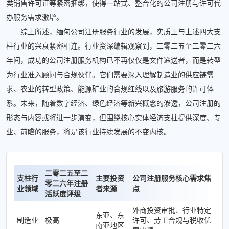
类销售许可证等紧密捆绑，使得一站式、整合化的公司注册与许可代
办服务需求激增。
综上所述，缅甸公司注册服务行业的发展，实质上与上述四大支
柱行业的兴衰紧密相连。行业资深编辑观察到，二零二五至二零二六
年间，成功的公司注册服务机构已不再仅仅是文件递送者，而是转型
为行业准入顾问与合规伙伴。它们需要深入理解制造业的供应链需
求、农业的转型政策、能源矿业的合规红线以及旅游服务的许可体
系。未来，随着数字经济、绿色经济等新兴概念的渗透，公司注册的
形态与内容或将进一步演变，但围绕核心实体经济支柱提供深度、专
业、前瞻的服务，将是该行业持续发展的不变内核。
二零二五至二
支柱行
主要投资
公司注册服务核心需求焦
零二六年注册
业领域
者来源
点
活跃度评级
外商投资审批、行业特定
东亚、东
制造业
极高
许可、劳工合规与税收优
南亚地区