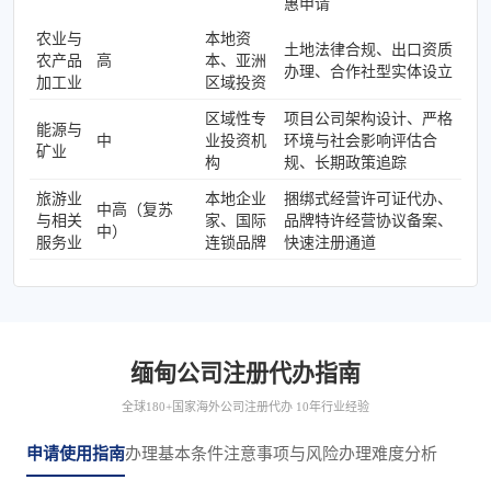
惠申请
农业与
本地资
土地法律合规、出口资质
农产品
高
本、亚洲
办理、合作社型实体设立
加工业
区域投资
区域性专
项目公司架构设计、严格
能源与
中
业投资机
环境与社会影响评估合
矿业
构
规、长期政策追踪
旅游业
本地企业
捆绑式经营许可证代办、
中高（复苏
与相关
家、国际
品牌特许经营协议备案、
中）
服务业
连锁品牌
快速注册通道
缅甸公司注册代办指南
全球180+国家海外公司注册代办 10年行业经验
申请使用指南
办理基本条件
注意事项与风险
办理难度分析