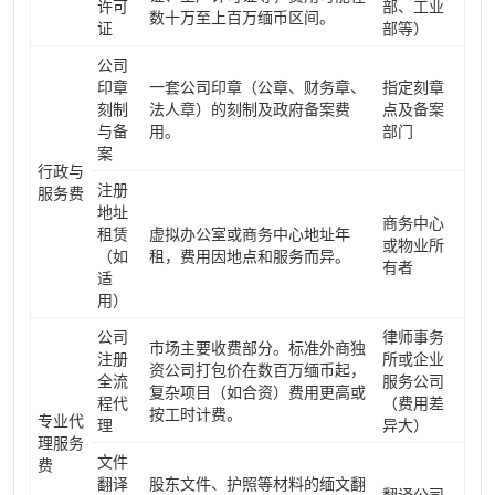
许可
部、工业
数十万至上百万缅币区间。
证
部等）
公司
印章
一套公司印章（公章、财务章、
指定刻章
刻制
法人章）的刻制及政府备案费
点及备案
与备
用。
部门
案
行政与
注册
服务费
地址
商务中心
租赁
虚拟办公室或商务中心地址年
或物业所
（如
租，费用因地点和服务而异。
有者
适
用）
公司
律师事务
市场主要收费部分。标准外商独
注册
所或企业
资公司打包价在数百万缅币起，
全流
服务公司
复杂项目（如合资）费用更高或
程代
（费用差
按工时计费。
专业代
理
异大）
理服务
文件
费
翻译
股东文件、护照等材料的缅文翻