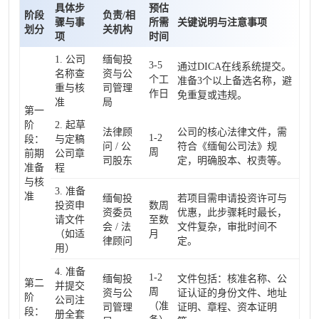
具体步
预估
阶段
负责/相
骤与事
所需
关键说明与注意事项
划分
关机构
项
时间
1. 公司
缅甸投
3-5
通过DICA在线系统提交。
名称查
资与公
个工
准备3个以上备选名称，避
重与核
司管理
作日
免重复或违规。
准
局
第一
阶
2. 起草
法律顾
公司的核心法律文件，需
1-2
段：
与定稿
问 / 公
符合《缅甸公司法》规
周
前期
公司章
司股东
定，明确股本、权责等。
准备
程
与核
3. 准备
准
缅甸投
若项目需申请投资许可与
投资申
数周
资委员
优惠，此步骤耗时最长，
请文件
至数
会 / 法
文件复杂，审批时间不
（如适
月
律顾问
定。
用）
4. 准备
1-2
缅甸投
文件包括：核准名称、公
第二
并提交
周
资与公
证认证的身份文件、地址
阶
公司注
（准
司管理
证明、章程、资本证明
段：
册全套