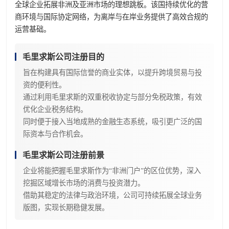
全球企业拓展非洲及亚洲市场的理想跳板。该国持续优化的营
商环境与国际协定网络，为离岸与在岸业务提供了高效合规的
运营基础。
毛里求斯公司注册目的
旨在构建具有国际信誉的商业实体，以提升跨境贸易与投
资的便利性。
通过利用毛里求斯的双重税收协定与部分免税政策，有效
优化企业税务结构。
同时便于接入当地成熟的金融生态系统，吸引更广泛的国
际资本与合作机会。
毛里求斯公司注册前景
企业将能把握毛里求斯作为“非洲门户”的区位优势，深入
挖掘区域增长市场的消费与投资潜力。
借助其稳定的法律与政治环境，公司可持续拓展全球业务
版图，实现长期稳健发展。