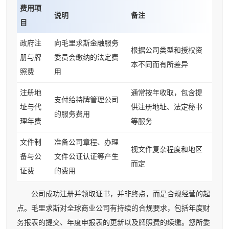
费用项
说明
备注
目
政府注
向毛里求斯金融服务
根据公司类型和授权资
册与牌
委员会缴纳的法定费
本不同而有所差异
照费
用
注册地
通常按年收取，包含提
支付给持牌管理公司
址与代
供注册地址、法定秘书
的服务费用
理年费
等服务
文件制
准备公司章程、办理
视文件复杂程度和地区
备与公
文件公证认证等产生
而定
证费
的费用
公司成功注册并领取证书，并非终点，而是合规经营的起
点。毛里求斯对全球商业公司有持续的合规要求，包括年度财
务报表的提交、年度申报表的更新以及牌照费的续缴。您所委