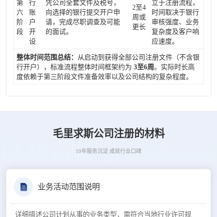
第
行
凭公司全套文件及税号，
立于注册流程，
2至4
六
账
向选择的银行提交开户申
时间取决于银行
周或
阶
户
请，完成尽职调查及可能
审核强度、业务
更长
段
开
的面试。
复杂度及客户响
设
应速度。
整体时间范围总结：
从启动到获得全部公司注册文件（不含银
行开户），标准流程整体时间框架约为
3至6周
。实际时长高
度依赖于第三阶段文件准备效率以及公司结构的复杂程度。
毛里求斯公司注册的材料
10年服务沉淀 成就行业口碑
业务活动范围说明
详细描述公司计划从事的业务类型，需符合当地行业许可规