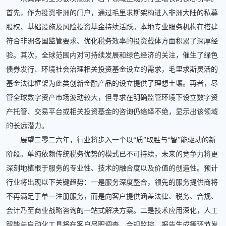
首先，作为投资非洲的门户，通过毛里求斯架构进入非洲大陆的私募
股权、基础设施及风险投资基金持续活跃。本地专业服务机构在搭建
符合非洲各国监管要求、优化税务效率的投资载体方面积累了深厚经
验。其次，全球范围内对可持续发展和绿色经济的关注，催生了绿色
债券发行、环境社会治理相关投资基金设立的需求，毛里求斯灵活的
基金法律框架为此类创新金融产品的设立提供了理想土壤。再者，尽
管全球数字资产市场波动较大，但寻求在明确监管环境下设立数字资
产托管、交易平台或相关投资基金的咨询仍络绎不绝，显示出该领域
的长远潜力。
展望二零二六年，行业将步入一个以“质”取胜与“智”能驱动的新
阶段。单纯依赖传统税务优势的模式已不可持续，未来的竞争力将更
深刻地植根于服务的专业性、技术的融合度以及价值的创造性。预计
行业将出现以下关键趋势：一是服务深度整合，领先的服务提供商将
不再满足于单一注册服务，而是向客户提供涵盖法律、税务、合规、
会计乃至商业战略咨询的一站式解决方案。二是技术应用深化，人工
智能与自动化工具将在客户尽职调查、合规监控、报告生成等环节发