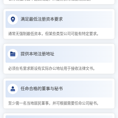
满足最低注册资本要求
通常无强制最低资本，但某些类型公司可能有特定要求。
提供本地注册地址
必须在毛里求斯设有实际办公地址用于接收法律文书。
任命合格的董事与秘书
至少需一名当地居民董事，并可根据需要任命公司秘书。