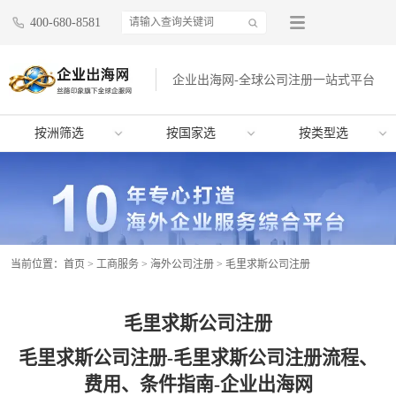
400-680-8581
企业出海网-全球公司注册一站式平台
按洲筛选
按国家选
按类型选
当前位置：
首页
>
工商服务
>
海外公司注册
>
毛里求斯公司注册
毛里求斯公司注册
毛里求斯公司注册-毛里求斯公司注册流程、
费用、条件指南-企业出海网