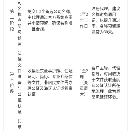
司
名
注册代理。建议
第
提交1-3个备选公司名称，
称
1至2
名称避免通用
二
由代理通过官方系统查重
查
个工
词，以提升通过
阶
并申请预留，确保名称唯
册
作日
率。名称预留期
段
一且合规。
与
通常为30天。
预
留
法
律
文
客户主导，代理
件
收集股东董事护照、住址
1至2
第
指导。时间取决
准
证明、简历、专业介绍信
周
三
于文件获取速度
备
等文件。非居民文件需办
（变
阶
及公证认证所在
与
理公证及海牙认证或领事
量最
段
地流程。此为最
公
认证。
大）
常见延误环节。
证
认
证
起
草