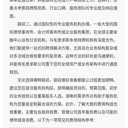
高审批通过率，并能指导您完成开户等后续工作。选择时，应
重点考察其牌照资质、行业口碑、服务团队的专业度及响应速
度。
路径二，通过国际性的专业服务机构办理。一些大型的国
际律师事务所、会计师事务所或企业服务集团，在全球主要金
融中心设有分支机构，与毛里求斯本地持牌机构有深度合作。
他们能提供一站式的跨境解决方案，尤其适合业务结构复杂或
对多法域合规有要求的投资者。这种方法的好处是沟通便利，
并能将毛里求斯公司置于您的全球资产或业务架构中进行通盘
规划。
无论选择哪种路径，提前做好准备都能让过程更加顺畅。
建议您在接洽服务机构前，就明确投资目的、预算范围、初步
的业务规划以及董事股东人选。清晰的需求传达有助于服务机
构为您量身定制最合适的方案。此外，了解大致的费用构成也
很重要，主要包含政府收费、管理公司首年服务费以及可能的
律师或咨询费。以下为一项常见的费用结构参考：