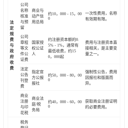
公司
名称
商业与
一次性费用，名称
约10，000 - 15，00
核准
动产信
0
有效期有限。
与预
用总局
法
留
定
规
公司
费
约注册资本额的0.
章程
国家授
费用与注册资本直
与
5% - 1%，通常有
等文
权公证
接相关，是主要变
政
最低收费，约15
件公
人
量之一。
府
0，000起
证费
收
费
法定
指定官
强制性公告，费用
公告
约50，000 - 80，00
方公报
因报社和版面而
0
刊登
报社
异。
费
商业
商业法
注册
获取商业注册证明
约40，000 - 60，00
庭/税
0
与印
的必要费用。
务局
花税
税务
登记