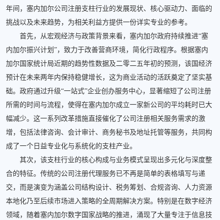
年间，塞内加尔公司注册支柱行业的发展现状、核心驱动力、面临的
挑战以及未来趋势，为相关利益方提供一份详实专业的参考。
首先，从宏观经济与政策背景来看，塞内加尔政府持续推进“塞
内加尔振兴计划”，致力于改善营商环境，简化行政程序。根据塞内
加尔国家统计局近期的趋势性数据及二零二五年初的预测，该国经济
预计在未来两年内保持稳健增长，这为商业活动的活跃奠定了坚实基
础。政府通过升级“一站式”企业创办服务中心，显著缩短了公司注册
所需的时间与流程，使得在塞内加尔成立一家新公司的平均耗时已大
幅减少。这一系列改革措施直接催化了公司注册相关服务需求的激
增，包括法律咨询、会计审计、商务秘书及地址托管等服务，共同构
成了一个日益专业化与系统化的支柱产业。
其次，该支柱行业的核心构成与业务模式呈现出多元化与深度整
合的特征。传统的公司注册代理服务已不再是简单的表格填写与递
交，而是演变为涵盖公司结构设计、税务筹划、合规咨询、人力资源
本地化乃至后续市场进入策略的全周期解决方案。特别是在数字经济
领域，随着塞内加尔数字国家战略的推进，涌现了大量专注于信息技