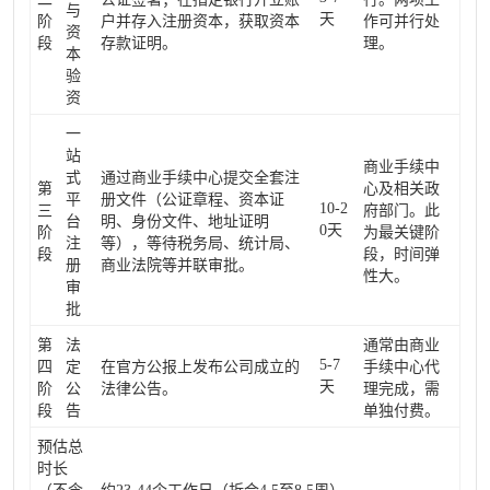
与
天
阶
户并存入注册资本，获取资本
作可并行处
资
段
存款证明。
理。
本
验
资
一
站
商业手续中
式
通过商业手续中心提交全套注
第
心及相关政
平
册文件（公证章程、资本证
10-2
三
府部门。此
台
明、身份文件、地址证明
0天
阶
为最关键阶
注
等），等待税务局、统计局、
段
段，时间弹
册
商业法院等并联审批。
性大。
审
批
第
法
通常由商业
5-7
四
定
在官方公报上发布公司成立的
手续中心代
天
阶
公
法律公告。
理完成，需
段
告
单独付费。
预估总
时长