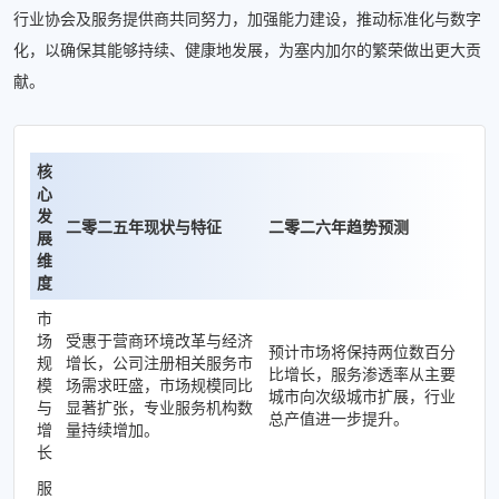
行业协会及服务提供商共同努力，加强能力建设，推动标准化与数字
化，以确保其能够持续、健康地发展，为塞内加尔的繁荣做出更大贡
献。
核
心
发
二零二五年现状与特征
二零二六年趋势预测
展
维
度
市
场
受惠于营商环境改革与经济
预计市场将保持两位数百分
规
增长，公司注册相关服务市
比增长，服务渗透率从主要
模
场需求旺盛，市场规模同比
城市向次级城市扩展，行业
与
显著扩张，专业服务机构数
总产值进一步提升。
增
量持续增加。
长
服