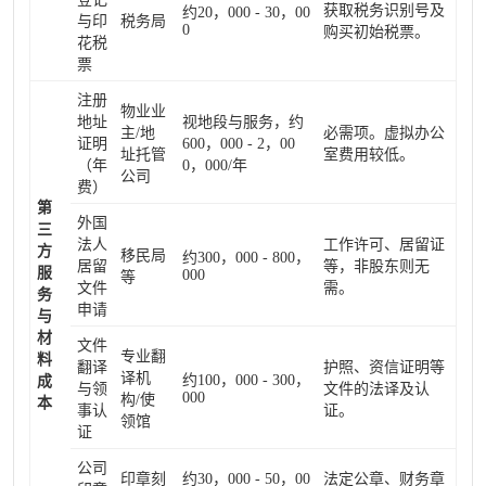
获取税务识别号及
约20，000 - 30，00
与印
税务局
0
购买初始税票。
花税
票
注册
物业业
地址
视地段与服务，约
主/地
必需项。虚拟办公
证明
600，000 - 2，00
址托管
室费用较低。
（年
0，000/年
公司
费）
第
外国
三
法人
工作许可、居留证
方
移民局
约300，000 - 800，
居留
等，非股东则无
服
000
等
文件
需。
务
申请
与
材
文件
专业翻
料
翻译
护照、资信证明等
译机
约100，000 - 300，
成
与领
文件的法译及认
000
构/使
本
事认
证。
领馆
证
公司
印章刻
约30，000 - 50，00
法定公章、财务章