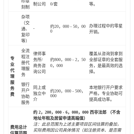
印章
制公司
0/套
等。
刻制
杂项
（交
办理过程中的零星
约20，000 - 50，00
-
通、
0
开销。
复印
等）
全流
律师事
覆盖从咨询到拿到
程注
专
务所/
约800，000 - 2，50
全部证章的全套服
册代
业
商务咨
0，000
务，是最高效的选
理服
代
询公司
择。
务
理
服
银行
同上或
本地银行开户要求
务
开户
约200，000 - 500，
独立中
严格，专业协助可
费
000
协助
介
提高成功率。
服务
约 2，200，000 - 6，000，000 西非法郎 （不含
地址年租及居留申请高端值）
注：此总范围为上述主要项目区间估算的叠加，
费用总计
实际费用因公司具体情况（如注册资本、是否需
估算范围