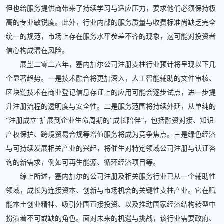
但也给服务提供商带来了持续学习与适应压力，要求他们必须保持极
高的专业敏锐度。此外，行业内部的服务质量与收费标准尚缺乏完全
统一的规范，市场上存在服务水平参差不齐的现象，这可能对投资者
信心构成潜在风险。
展望二零二六年，塞内加尔公司注册支柱行业预计将呈现以下几
个显著趋势。一是技术融合将更加深入，人工智能辅助的文件审核、
区块链技术在商业登记信息存证上的应用可能会逐步试点，进一步提
升注册流程的透明度与安全性。二是服务范围将持续外延，从单纯的
“注册成立”扩展到企业生命周期的“成长陪伴”，包括融资对接、知识
产权保护、跨境贸易合规等增值服务将成为竞争焦点。三是绿色经济
与可持续发展相关产业的兴起，将催生对特定领域公司注册与认证咨
询的新需求，例如可再生能源、循环经济项目等。
综上所述，塞内加尔的公司注册及相关服务行业已从一个辅助性
领域，成长为连接资本、创新与市场机会的关键性支柱产业。它在赋
能本土创业精神、吸引外国直接投资、以及推动国家经济结构转型中
扮演着不可或缺的角色。面对未来的机遇与挑战，该行业需要政府、