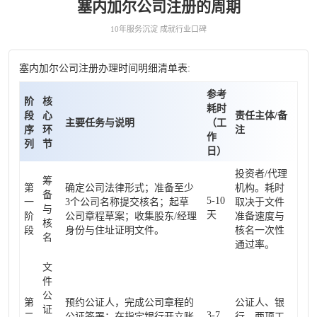
塞内加尔公司注册的周期
10年服务沉淀 成就行业口碑
塞内加尔公司注册办理时间明细清单表:
参考
阶
核
耗时
段
心
责任主体/备
主要任务与说明
（工
序
环
注
作
列
节
日）
投资者/代理
筹
第
确定公司法律形式；准备至少
机构。耗时
备
5-10
一
3个公司名称提交核名；起草
取决于文件
与
天
阶
公司章程草案；收集股东/经理
准备速度与
核
段
身份与住址证明文件。
核名一次性
名
通过率。
文
件
公
第
预约公证人，完成公司章程的
公证人、银
证
3-7
二
公证签署；在指定银行开立账
行。两项工