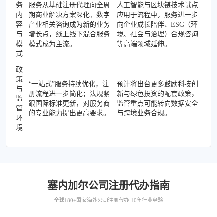
务
服务从基础注册代理向全周
人工智能与区块链技术试点
内
期商业解决方案深化，数字
应用于流程中，服务进一步
容
产业相关咨询成为新的业务
向企业成长陪伴、ESG（环
与
增长点，线上线下混合服务
境、社会与治理）合规咨询
模
模式成为主流。
等高端领域延伸。
式
政
策
“一站式”服务持续优化，注
预计将出台更多鼓励科技创
与
册流程进一步简化；法规紧
新与绿色投资的配套政策，
监
跟国际标准更新，对服务商
监管重点可能转向数据安全
管
的专业能力提出更高要求。
与跨境业务合规。
环
境
塞内加尔公司注册代办指南
全球180+国家海外公司注册代办 10年行业经验