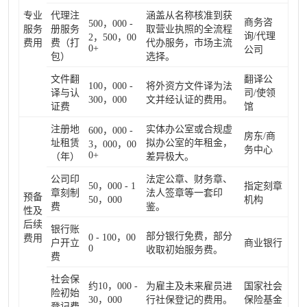
专业
代理注
涵盖从名称核准到获
商务咨
500，000 -
服务
册服务
取营业执照的全流程
询/代理
2，500，00
费用
费（打
代办服务，市场主流
0+
公司
包）
选择。
文件翻
翻译公
100，000 -
将外资方文件译为法
译与认
司/使领
300，000
文并经认证的费用。
证费
馆
注册地
实体办公室或合规虚
600，000 -
房东/商
址租赁
拟办公室的年租金，
3，000，00
务中心
0+
（年）
差异极大。
公司印
法定公章、财务章、
50，000 - 1
指定刻章
章刻制
法人签章等一套印
预备
50，000
机构
费
鉴。
性及
后续
银行账
部分银行免费，部分
0 - 100，00
费用
户开立
商业银行
0
收取初始服务费。
费
社会保
约10，000 -
为雇主及未来雇员进
国家社会
险初始
30，000
行社保登记的费用。
保险基金
登记费