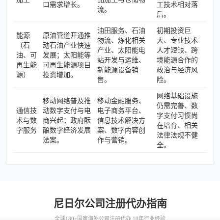
口需求增长。
工技术相对落
流。
后。
油田服务、石油
初期投资巨
能源
原油管道开通推
物流、炼化相关
大、专业技术
（石
动石油产业快速
产业、太阳能电
人才短缺、跨
油、可
发展；太阳能等
站开发与运维、
境能源合作的
再生能
可再生能源项目
新能源设备销
政治与经济风
源）
投资增加。
售。
险。
网络基础设施
移动网络普及推
移动金融服务、
仍需完善、数
通信技
动数字支付与电
电子商务平台、
字支付习惯尚
术与数
商兴起；政府酝
信息技术解决方
在培育、相关
字服务
酿数字经济发展
案、数字内容创
法律法规不健
法案。
作与营销。
全。
尼日尔公司注册代办指南
全球180+国家海外公司注册代办 10年行业经验