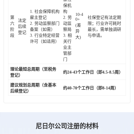
保机
1. 社会保障机构
构
10-4
第
雇主登记
2. 劳
社保登记有法定期
0+
法定
六
2. 劳动监察部门
动监
限；行业许可耗时
(差
后续
阶
备案（如需）
察局
最长，需单独调研
异
登记
段
3. 行业特定经营
3. 相
与申请。
大)
许可（如适用）
关行
业主
管部
门
理论最短总周期（至税务
约24-43个工作日（即4.5-8.5周）
登记）
建议规划总周期（含基本
约40-70个工作日（即8-14周）
后续登记）
尼日尔公司注册的材料