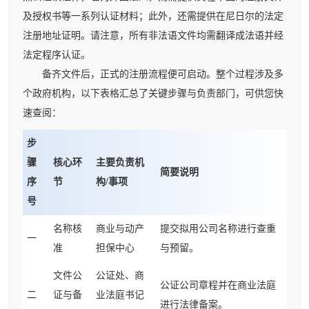
及授权书等一系列认证材料；此外，还需提供在尼日尔的法定
注册地址证明。请注意，所有非法语文件均需翻译成法语并经
法定程序认证。
备齐文件后，正式的注册流程便可启动。整个过程涉及多
个政府机构，以下表格汇总了关键步骤与负责部门，可供您快
速查阅：
步
骤
核心环
主要负责机
简要说明
序
节
构/事项
号
名称核
商业与动产
提交拟用公司名称进行查重
一
准
担保中心
与预留。
文件公
公证处、商
公证公司章程并在商业法庭
二
证与备
业法庭书记
进行法律备案。