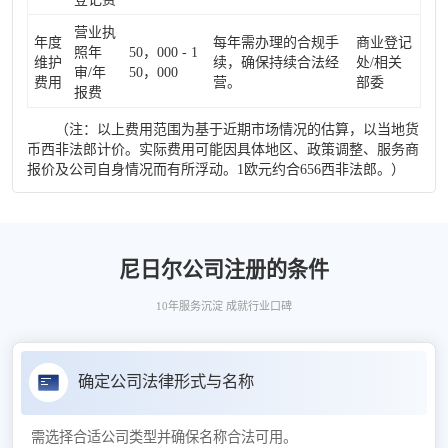
营业执
年度
每年需办理的合规手
商业登记
照年
50，000 - 1
维护
续，确保持续合法经
处/相关
审/年
50，000
费用
营。
部委
报费
（注：以上费用范围为基于近期市场情况的估算，以当地货
币西非法郎计价。实际费用可能因具体地区、政策调整、服务商
报价及公司自身情况而有所浮动。1欧元约合656西非法郎。）
尼日尔公司注册的条件
10年服务沉淀 成就行业口碑
确定公司法律形式与名称
需选择合适公司类型并确保名称合法可用。