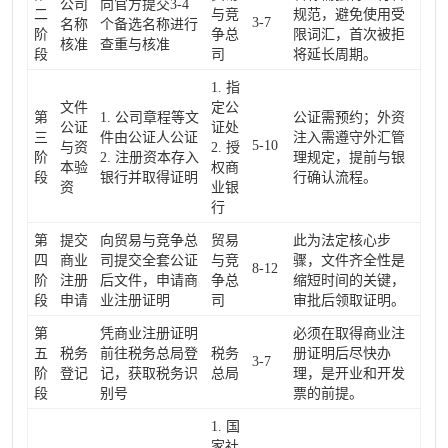
公司
向官方提交3-4
二
与竞
规范，避免使用受
3-7
名称
个备选名称进行
阶
争总
限词汇，首次被拒
核准
查重与核准
段
司
将延长周期。
1. 指
文件
定公
第
1. 公司章程等文
公证需预约；外资
公证
证处
三
件由公证人公证
注入需遵守外汇管
5-10
与资
2. 授
阶
2. 注册资本存入
理规定，提前与银
本验
权商
段
银行并取得证明
行确认流程。
资
业银
行
第
提交
向贸易与竞争总
贸易
此为法定核心步
四
商业
司提交全套公证
与竞
骤，文件齐全性是
8-12
阶
注册
后文件，申请商
争总
缩短时间的关键，
段
申请
业注册证明
司
审批后领取证明。
第
凭商业注册证明
必须在取得商业注
五
税务
前往税务总局登
税务
册证明后尽快办
3-7
阶
登记
记，获取税务识
总局
理，是开业和开发
段
别号
票的前提。
1. 国
家社