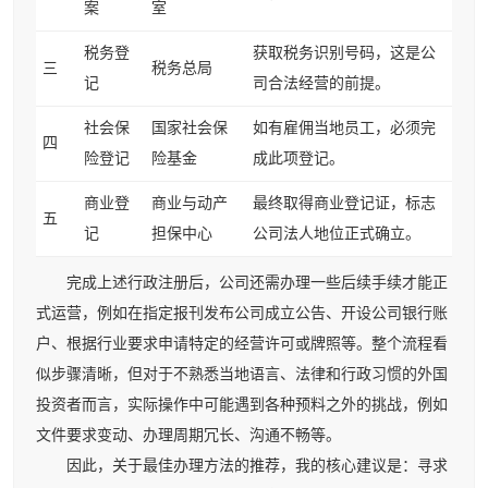
案
室
税务登
获取税务识别号码，这是公
三
税务总局
记
司合法经营的前提。
社会保
国家社会保
如有雇佣当地员工，必须完
四
险登记
险基金
成此项登记。
商业登
商业与动产
最终取得商业登记证，标志
五
记
担保中心
公司法人地位正式确立。
完成上述行政注册后，公司还需办理一些后续手续才能正
式运营，例如在指定报刊发布公司成立公告、开设公司银行账
户、根据行业要求申请特定的经营许可或牌照等。整个流程看
似步骤清晰，但对于不熟悉当地语言、法律和行政习惯的外国
投资者而言，实际操作中可能遇到各种预料之外的挑战，例如
文件要求变动、办理周期冗长、沟通不畅等。
因此，关于最佳办理方法的推荐，我的核心建议是：寻求