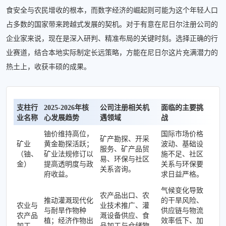
食安全与农民增收的根本，而数字经济的崛起则可能为这个年轻人口
占多数的国家带来跨越式发展的契机。对于有意在尼日尔注册公司的
企业家来说，现在是深入研判、精准布局的关键时刻。选择正确的行
业赛道，结合本地实际制定长远策略，方能在尼日尔这片充满潜力的
热土上，收获丰硕的成果。
支柱行
2025-2026年核
公司注册相关机
面临的主要挑
业名称
心发展趋势
遇领域
战
铀价维持高位，
国际市场价格
矿产勘探、开采
矿业
黄金勘探活跃；
波动、基础设
服务、矿产品贸
（铀、
矿业法规修订以
施不足、社区
易、环保与社区
金）
提高透明度与政
关系与环保要
关系咨询。
府收益。
求日益严格。
气候变化导致
农产品出口、农
推动灌溉现代化
的干旱风险、
农业与
业技术推广、灌
与耐旱作物种
供应链与物流
农产品
溉设备供应、食
植；经济作物出
效率低下、加
加工
品加工与仓储物