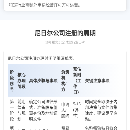
特定行业需额外申请经营许可方可运营。
尼日尔公司注册的周期
10年服务沉淀 成就行业口碑
尼日尔公司注册办理时间明细清单表:
预估
阶
负责
核心
耗时
段
机
办理
具体步骤与事项
（工
关键注意事项
序
构/
阶段
作
号
方
日）
第
前期
确定公司法律形
时间完全取决于内
5-15
申请
一
筹备
式，准备股东董
部决策与文件收集
(弹
人/
阶
与规
事身份及地址证
速度，建议尽早启
性)
顾问
段
划
明文件
动。
第
贸易
名称需独特且符合