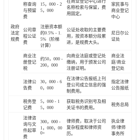
在商业登记中心进行
称查询
15，000 - 2
家民事与
名称检索与保留，费
与预留
5，000
商业登记
用固定。
费
中心
政府
注册资本额
公司章
公证处收取的主要费
法定
的0.5% - 1.
尼日尔公
程公证
用，按资本额分段累
规费
5%（阶梯
证处
费
进，是规费大头。
计算）
商业注
向商业法庭或登记处
商业法
约50，000 -
册登记
缴纳，用于颁发公司
庭/商业
200，000
税
注册证明。
登记处
在法律公告报纸上刊
法律公
30，000 - 6
指定法律
登公司成立信息的强
告费
0，000
公告报纸
制费用。
税务登
5，000 - 1
获取税务识别号及相
税务总局
记费
5，000
关证书的费用。
法律咨
律师费，取决于公司
执业律
300，000 -
询与文
复杂程度和律师资
师/律师
1，000，00
件起草
0+
历。
事务所
费