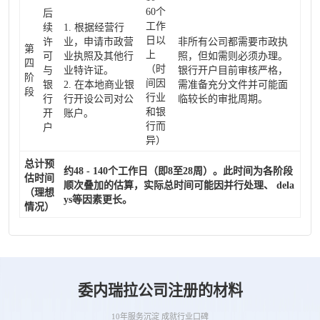
60个
后
工作
续
1. 根据经营行
日以
许
业，申请市政营
非所有公司都需要市政执
第
上
可
业执照及其他行
照，但如需则必须办理。
四
（时
与
业特许证。
银行开户目前审核严格，
阶
间因
银
2. 在本地商业银
需准备充分文件并可能面
段
行业
行
行开设公司对公
临较长的审批周期。
和银
开
账户。
行而
户
异）
总计预
约48 - 140个工作日（即8至28周）。此时间为各阶段
估时间
顺次叠加的估算，实际总时间可能因并行处理、 dela
（理想
ys等因素更长。
情况）
委内瑞拉公司注册的材料
10年服务沉淀 成就行业口碑