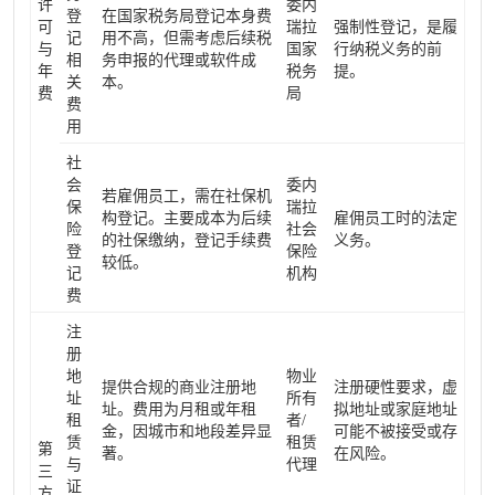
许
委内
登
在国家税务局登记本身费
可
瑞拉
强制性登记，是履
记
用不高，但需考虑后续税
与
国家
行纳税义务的前
相
务申报的代理或软件成
年
税务
提。
关
本。
费
局
费
用
社
会
委内
若雇佣员工，需在社保机
保
瑞拉
构登记。主要成本为后续
雇佣员工时的法定
险
社会
的社保缴纳，登记手续费
义务。
登
保险
较低。
记
机构
费
注
册
地
物业
提供合规的商业注册地
注册硬性要求，虚
址
所有
址。费用为月租或年租
拟地址或家庭地址
租
者/
金，因城市和地段差异显
可能不被接受或存
赁
租赁
第
著。
在风险。
与
代理
三
证
方