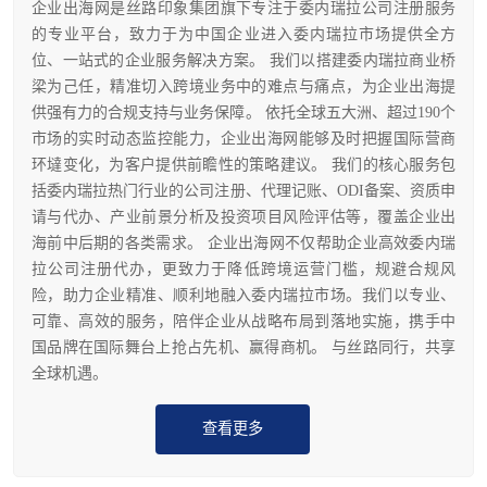
企业出海网是丝路印象集团旗下专注于委内瑞拉公司注册服务
的专业平台，致力于为中国企业进入委内瑞拉市场提供全方
位、一站式的企业服务解决方案。 我们以搭建委内瑞拉商业桥
梁为己任，精准切入跨境业务中的难点与痛点，为企业出海提
供强有力的合规支持与业务保障。 依托全球五大洲、超过190个
市场的实时动态监控能力，企业出海网能够及时把握国际营商
环墶变化，为客户提供前瞻性的策略建议。 我们的核心服务包
括委内瑞拉热门行业的公司注册、代理记账、ODI备案、资质申
请与代办、产业前景分析及投资项目风险评估等，覆盖企业出
海前中后期的各类需求。 企业出海网不仅帮助企业高效委内瑞
拉公司注册代办，更致力于降低跨境运营门槛，规避合规风
险，助力企业精准、顺利地融入委内瑞拉市场。我们以专业、
可靠、高效的服务，陪伴企业从战略布局到落地实施，携手中
国品牌在国际舞台上抢占先机、赢得商机。 与丝路同行，共享
全球机遇。
查看更多