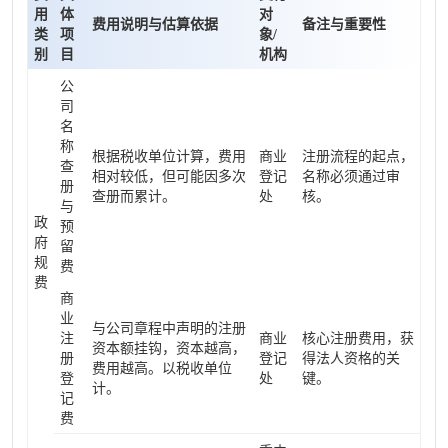
用
体
对
费用说明与估算依据
备注与重要性
类
项
象/
别
目
机构
公
司
名
称
根据税收单位计算，费用
商业
注册流程的起点，
查
相对较低，但可能因多次
登记
名称必须通过审
册
查册而累计。
处
核。
与
政
预
府
留
规
费
费
商
业
与公司章程中声明的注册
注
商业
核心注册费用，获
资本额挂钩，资本越高，
册
登记
得法人资格的关
费用越高。以税收单位
登
处
键。
计。
记
费