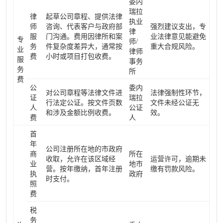
委内
瑞拉
律
起草公司章程、提供法律
执业
师
咨询、代表客户与政府部
强烈建议支出，专
律
服
门沟通。费用因律所和案
业法律意见能避免
专
师/
务
件复杂度差异大，通常按
重大合规风险。
业
律师
费
小时或项目打包收费。
服
事务
务
所
费
公
委内
对公司章程等法律文件进
法律强制性环节，
证
瑞拉
行法定公证。按文件页数
文件未经公证无
人
公证
和涉及金额比例收费。
效。
费
人
首
年
公司注册所在地的市政府
商
所在
收取，允许在该区域经
运营许可，逾期未
业
地市
营。按年缴纳，首年注册
缴有罚款风险。
执
政府
时支付。
照
费
税
务