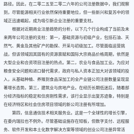
路径。因此，在二零二五至二零二六年的公司注册数据中，我们观察
到，尽管能源相关行业依然保持重要地位，但一些新兴和复苏中的领
域正迅速崛起，成为吸引新企业注册的重要支柱。
根据对近期商业注册趋势的分析，以下几个行业构成了当前及未
来两年公司注册的支柱：第一，基础资源与初级产业，包括石油、天
然气、黄金及其他矿产的勘探、开采与初级加工。尽管面临运营挑
战，但该领域因其固有的资源禀赋和国际大宗商品价格周期，依然是
大型企业和合资项目注册的热点。第二，农业与食品加工业。为应对
粮食安全问题和进口替代需求，政府与私人资本正加大对该领域的投
入，从基础种植、养殖到食品深加工的全产业链公司注册数量呈现显
著增长态势。第三，建筑业与房地产业。在经历长期低迷后，随着部
分经济指标的稳定和住房刚性需求，该行业显示出复苏迹象，特别是
在经济特区和社会住房项目领域的新公司注册有所增加。
第四，信息通信技术相关服务业。这是一个全球性的增长引擎，
在委内瑞拉也不例外。尽管基础设施存在短板，但数字支付、远程服
务、软件开发和本土化数字解决方案等领域的创业公司注册异常活