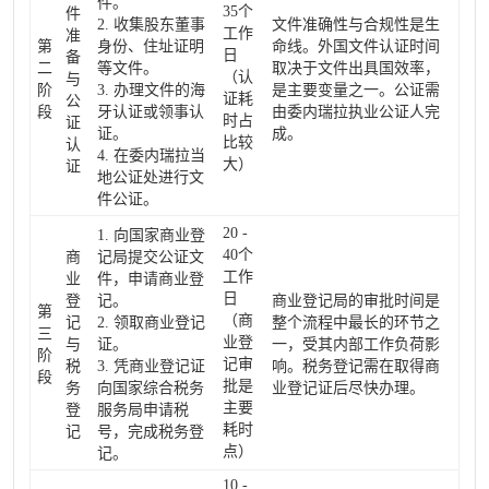
件。
35个
件
2. 收集股东董事
文件准确性与合规性是生
工作
准
第
身份、住址证明
命线。外国文件认证时间
日
备
二
等文件。
取决于文件出具国效率，
（认
与
阶
3. 办理文件的海
是主要变量之一。公证需
证耗
公
段
牙认证或领事认
由委内瑞拉执业公证人完
时占
证
证。
成。
比较
认
4. 在委内瑞拉当
大）
证
地公证处进行文
件公证。
20 -
1. 向国家商业登
40个
商
记局提交公证文
工作
业
件，申请商业登
日
登
记。
商业登记局的审批时间是
第
（商
记
2. 领取商业登记
整个流程中最长的环节之
三
业登
与
证。
一，受其内部工作负荷影
阶
记审
税
3. 凭商业登记证
响。税务登记需在取得商
段
批是
务
向国家综合税务
业登记证后尽快办理。
主要
登
服务局申请税
耗时
记
号，完成税务登
点）
记。
10 -