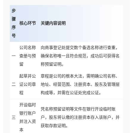
步
骤
核心环节
关键内容说明
序
号
公司名称
向商事登记处提交数个备选名称进行查重，
一
查册与预
确保名称唯一且符合规范，成功后可获得名
留
称预留证明。
起草并公
章程是公司的根本大法，需明确公司名称、
二
证公司章
地址、经营范围、注册资本、股东及管理层
程
构成等，并需在公证处完成公证。
开设临时
凭名称预留证明等文件在银行开设临时账
银行账户
三
户，股东将认缴的注册资本存入该账户，并
并注入资
获取存款证明。
本