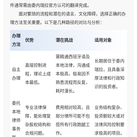
件通常需由委内瑞拉官方认可的翻译完成。
面对繁琐的流程和潜在的语言、文化障碍，选择正确的办
理方法至关重要。以下是几种路径的对比与分析：
办理
优势
潜在挑战
适用对象
方法
需精通西班牙语及
长期居住于委内
直接控制进
本地法律，沟通成
自主
瑞拉，且具备深
程，理论上成
本极高，极易因不
办理
厚法律和行政知
本最低。
熟悉流程而反复，
识的投资者。
耗时漫长。
委托
专业法律保
费用相对较高，且
业务结构复杂、
本地
障，能处理复
部分律所可能不包
投资额较大或对
律师
杂股权结构和
揽所有行政跑腿工
法律风险控制要
事务
合规问题。
作。
求极高的项目。