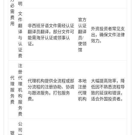
明
必
需
文
费
件
官方
用
翻
非西班牙语文件需经认证
认证
外资投资者常见支
译
翻译员翻译，部分文件可
翻译
出，确保文件法律
与
能需海牙认证或领事认
员/
效力。
认
证。
使领
证
馆
费
注
册
代
代
代理机构提供全流程或部
本地
大幅提高效率，降
理
理
分流程的注册协助、协调
注册
低因不熟悉流程导
服
机
与跟进服务。打包服务
代理
致的延误和错误，
务
构
费。
机构
适合外国投资者。
费
服
务
费
公
司
银