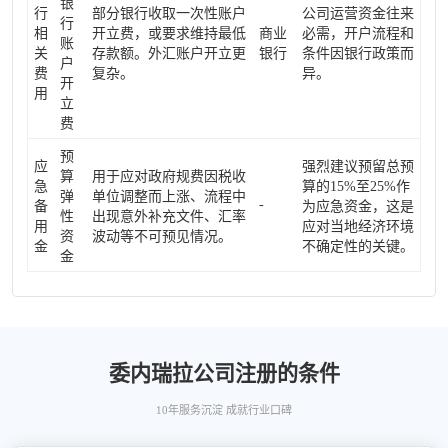
银
行
部分银行收取一次性账户
公司运营资金往来
行
相
开立费，或要求维持最低
商业
必需，开户流程和
账
关
存款额。外汇账户开立更
银行
条件因银行政策而
户
费
复杂。
异。
开
用
立
费
预
应
强烈建议预留总预
算
用于应对政府规费因税收
急
算的15%至25%作
弹
单位调整而上涨、流程中
-
备
为应急资金，这是
性
出现意外补充文件、汇率
用
应对当地经济环境
资
波动等不可预见情况。
金
不确定性的关键。
金
委内瑞拉公司注册的条件
10年服务沉淀 成就行业口碑