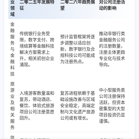
业
二零二五年发展特
二零二六年趋势展
对公司注册活
领
征
望
动的影响
域
金
融
传统银行业务受
推动非银行类
服
预计监管框架将逐
限，数字支付、跨
金融服务公司
务
步调整以适应创
境结算等金融科技
的注册数量，
与
新，数字银行及合
解决方案需求上
注册主体更趋
金
规科技公司可能成
升，相关初创企业
专业化与技术
融
为注册热点。
涌现。
导向。
科
技
旅
游
中小型服务类
入境游客数量温和
复苏进程依赖于基
业
公司注册保持
复苏，带动酒店、
础设施改善与区域
及
活跃，但资本
餐饮、体验式旅游
安全稳定，高端定
相
密集型的大型
项目公司注册意愿
制与文化遗产旅游
关
项目投资仍显
回升。
公司或有增长。
服
谨慎。
务
信