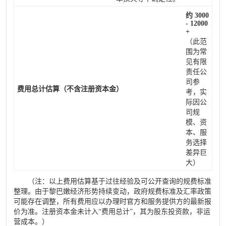
约 3000
- 12000
+
（此范
围为常
见有限
责任公
司参
费用总计估算（不含注册资本金）
考，实
际因公
司规
模、资
本、服
务选择
差异巨
大）
（注：以上费用估算基于过往经验及可公开查询的规费标准
整理。由于黎巴嫩经济形势持续变动，政府规费标准及汇率政策
可能存在调整，所有费用应以办理时官方和服务提供方的最新报
价为准。注册资本金未计入“费用总计”，其为股东投资款，非运
营成本。）