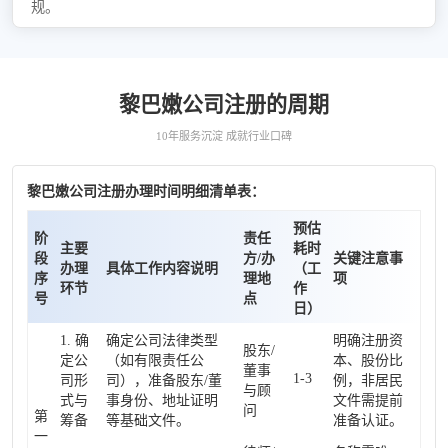
规。
黎巴嫩公司注册的周期
10年服务沉淀 成就行业口碑
黎巴嫩公司注册办理时间明细清单表：
预估
阶
责任
主要
耗时
段
方/办
关键注意事
办理
具体工作内容说明
（工
序
理地
项
环节
作
号
点
日）
1. 确
确定公司法律类型
明确注册资
股东/
定公
（如有限责任公
本、股份比
董事
1-3
司形
司），准备股东/董
例，非居民
与顾
式与
事身份、地址证明
文件需提前
问
第
筹备
等基础文件。
准备认证。
一