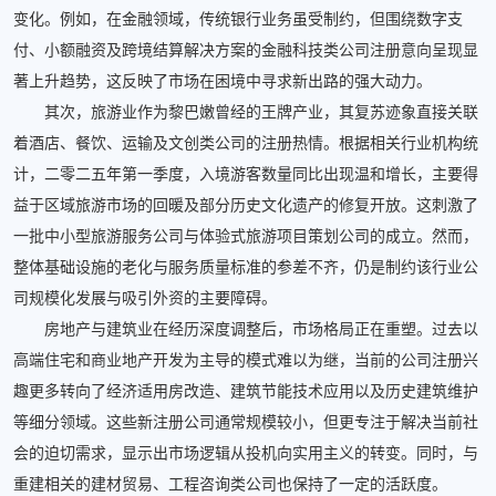
变化。例如，在金融领域，传统银行业务虽受制约，但围绕数字支
付、小额融资及跨境结算解决方案的金融科技类公司注册意向呈现显
著上升趋势，这反映了市场在困境中寻求新出路的强大动力。
其次，旅游业作为黎巴嫩曾经的王牌产业，其复苏迹象直接关联
着酒店、餐饮、运输及文创类公司的注册热情。根据相关行业机构统
计，二零二五年第一季度，入境游客数量同比出现温和增长，主要得
益于区域旅游市场的回暖及部分历史文化遗产的修复开放。这刺激了
一批中小型旅游服务公司与体验式旅游项目策划公司的成立。然而，
整体基础设施的老化与服务质量标准的参差不齐，仍是制约该行业公
司规模化发展与吸引外资的主要障碍。
房地产与建筑业在经历深度调整后，市场格局正在重塑。过去以
高端住宅和商业地产开发为主导的模式难以为继，当前的公司注册兴
趣更多转向了经济适用房改造、建筑节能技术应用以及历史建筑维护
等细分领域。这些新注册公司通常规模较小，但更专注于解决当前社
会的迫切需求，显示出市场逻辑从投机向实用主义的转变。同时，与
重建相关的建材贸易、工程咨询类公司也保持了一定的活跃度。