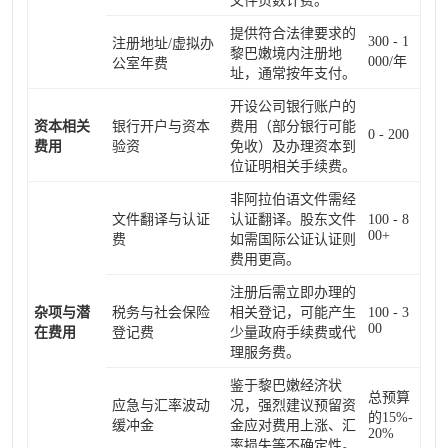
文件页数计费。
提供符合法律要求的
300 - 1
注册地址/虚拟办
黎巴嫩境内注册地
000/年
公室年费
址，通常按年支付。
开设公司银行账户的
资本相关
银行开户与资本
费用（部分银行可能
0 - 200
费用
验资
免收）及办理资本到
位证明相关手续费。
非阿拉伯语文件需经
文件翻译与认证
认证翻译。股东文件
100 - 8
00+
费
如需国际公证认证则
费用更高。
注册后需立即办理的
杂项与潜
税务与社会保险
相关登记，可能产生
100 - 3
00
在费用
登记费
少量政府手续费或代
理服务费。
鉴于黎巴嫩经济状
总预算
应急与汇率波动
况，强烈建议预留资
的15%-
缓冲金
金应对费用上涨、汇
20%
率损失等不确定性。