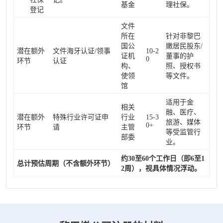
基金
理社保。
登记
文件
所在
针对非黎巴
国公
嫩居民股东/
潜在额外
文件海牙认证/领事
10-2
证机
董事的护
0
环节
认证
构、
照、授权书
使领
等文件。
馆
适用于金
相关
融、医疗、
潜在额外
特殊行业许可证申
行业
15-3
旅游、媒体
0+
环节
请
主管
等受监管行
部委
业。
约30至60个工作日（即6至1
总计预估周期（不含额外环节）
2周），视具体情况浮动。