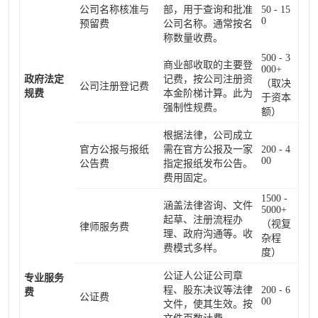
公司名称核准与
部，用于查询和批准
50 - 15
0
预留费
公司名称。通常按名
称数量收费。
500 - 3
商业部收取的主要登
000+
政府法定
记费，按公司注册资
（取决
公司注册登记费
规费
本金阶梯计算。此为
于资本
强制性规费。
额）
根据法律，公司成立
官方公报与报纸
需在官方公报及一家
200 - 4
00
公告费
指定报纸发布公告。
费用固定。
1500 -
涵盖法律咨询、文件
5000+
起草、注册流程办
（视复
律师服务费
理、政府沟通等。收
杂程
费模式多样。
度）
公证人公证公司章
专业服务
程、股东决议等法律
200 - 6
费
公证费
00
文件，使其生效。按