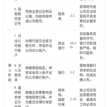
获得税号是
6. 获
凭商业登记证明及
公司合法经
取税
税务
3-5
公报，向税务局申
营和开具发
务登
局
请公司税号。
票的必要条
记号
件。
目前最具变
7. 开
量的环节，
设公
向银行提交全套注
商业
10-2
银行尽职调
司银
册文件，申请开设
0+
银行
查严格，耗
行账
公司对公账户。
时可能较
户
长。
第
8. 注
需取得银行
根据章程规定，将
三
入注
资本到位证
1-2
资本金存入新开设
银行
阶
册资
明，完成实
的公司银行账户。
段
本
缴义务。
9. 最
税务
依公司实际
终税
根据业务需要完成
局、
运营需求而
务登
增值税登记等，并
5-10
国家
定，雇佣员
记与
为雇员办理社保登
社保
工时必须办
社保
记。