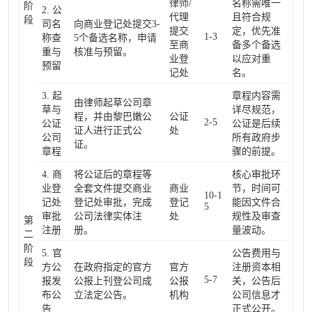
律师/
名称需唯一
阶
2. 公
代理
且符合规
段
司名
向商业登记处提交3-
提交
定，优先准
1-3
称查
5个备选名称，申请
至商
备多个备选
重与
核准与预留。
业登
以应对重
预留
记处
名。
3. 起
章程内容需
由律师起草公司章
草与
详尽规范，
程，并由黎巴嫩公
公证
2-5
公证
公证是后续
证人进行正式公
处
公司
所有政府步
证。
章程
骤的前提。
4. 商
将公证后的章程等
核心审批环
业登
全套文件提交商业
商业
节，时间可
10-1
记处
登记处审批，完成
登记
能因文件合
5
审批
公司法律实体注
处
规性及审查
第
注册
册。
量波动。
二
阶
5. 官
公告费用与
段
方公
在政府指定的官方
官方
注册资本相
5-7
报发
公报上刊登公司成
公报
关，公告后
布公
立法定公告。
机构
公司信息才
告
正式公开。