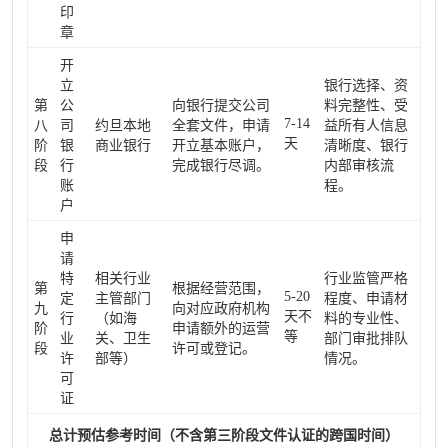
印
章
开
立
银行选择、资
第
公
向银行提交公司
料完整性、受
7-14
八
司
约旦本地
全套文件，申请
益所有人信息
天
阶
银
商业银行
开立基本账户，
清晰度、银行
段
行
完成银行尽调。
内部审核流
账
程。
户
申
请
特
相关行业
行业监管严格
第
根据经营范围，
5-20
定
主管部门
程度、申请材
九
向对应政府机构
天不
行
（如海
料的专业性、
阶
申请额外的运营
等
业
关、卫生
部门审批排队
段
许可或登记。
许
部等）
情况。
可
证
总计预估参考时间（不含第三阶段文件认证的跨国时间）