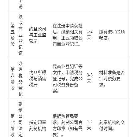
申
请
领
取
第
在注册申请获批
商
约旦公司
1-2
五
后，缴纳相关费
缴费流程的顺
业
与工业监
天
阶
用，正式领取公
畅度。
登
管局
段
司商业登记证。
记
证
办
凭商业登记证等
第
理
约旦所得
文件，申请税务
材料准备是否
3-5
六
税
税与销售
登记号，完成公
针对税务要
天
阶
务
税局
司税务身份备
求。
段
登
案。
记
刻
制
第
公
根据监管局要
1-2
七
司
指定印章
求，刻制公司官
刻章机构的交
天
阶
法
刻制机构
方印章（如有需
付时间。
段
定
要）。