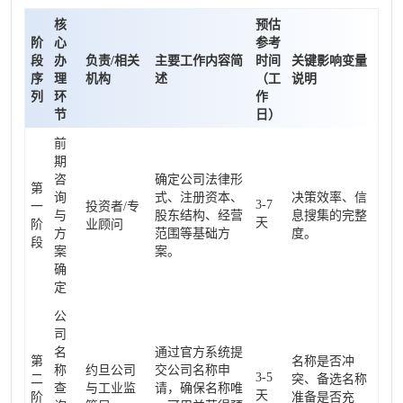
核
预估
阶
心
参考
段
办
负责/相关
主要工作内容简
时间
关键影响变量
序
理
机构
述
（工
说明
列
环
作
节
日）
前
期
咨
确定公司法律形
第
询
式、注册资本、
决策效率、信
3-7
一
投资者/专
与
股东结构、经营
息搜集的完整
天
阶
业顾问
方
范围等基础方
度。
段
案
案。
确
定
公
司
名
通过官方系统提
第
名称是否冲
称
约旦公司
交公司名称申
3-5
二
突、备选名称
查
与工业监
请，确保名称唯
天
阶
准备是否充