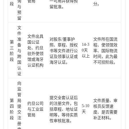
询
管局
一可用并获得预
段
分。
与
留批准。
预
留
文
件
文件出具
准
对股东/董事护
文件所在国流
第
国公证
14-3
备
照、章程、授权
程、使领馆效
三
处、约旦
0天
与
书等文件进行公
率、国际物流
阶
驻外使领
以上
跨
证及领事认证或
时间，此为最
段
馆或海牙
国
海牙认证。
不可控阶段。
认证机构
认
证
向
监
管
提交全套认证后
第
局
文件质量、审
约旦公司
的注册文件，包
5-10
四
提
核员反馈速
与工业监
括章程、地址证
天
阶
交
度、是否需要
管局
明等，等待实质
段
注
补正材料。
性审核批准。
册