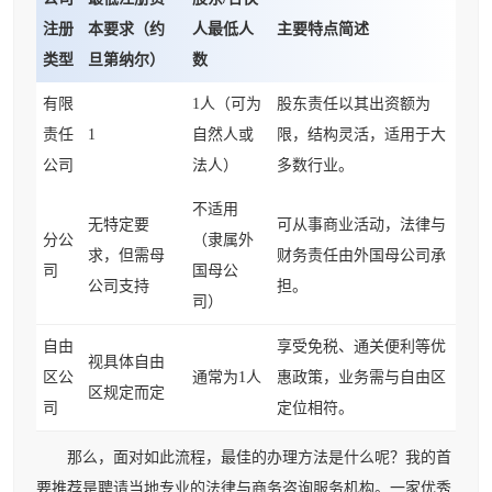
注册
本要求（约
人最低人
主要特点简述
类型
旦第纳尔）
数
有限
1人（可为
股东责任以其出资额为
责任
1
自然人或
限，结构灵活，适用于大
公司
法人）
多数行业。
不适用
无特定要
可从事商业活动，法律与
分公
（隶属外
求，但需母
财务责任由外国母公司承
司
国母公
公司支持
担。
司）
自由
享受免税、通关便利等优
视具体自由
区公
通常为1人
惠政策，业务需与自由区
区规定而定
司
定位相符。
那么，面对如此流程，最佳的办理方法是什么呢？我的首
要推荐是聘请当地专业的法律与商务咨询服务机构。一家优秀