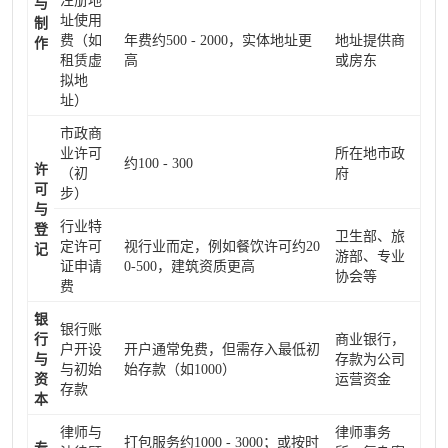
注册地
与
址使用
制
费（如
年费约500 - 2000，实体地址更
地址提供商
作
租赁虚
高
或房东
拟地
址）
市政商
业许可
所在地市政
约100 - 300
许
（初
府
可
步）
与
行业特
登
卫生部、旅
定许可
视行业而定，例如餐饮许可约20
记
游部、专业
证申请
0-500，建筑资质更高
协会等
费
银
银行账
行
商业银行，
户开设
开户通常免费，但需存入最低初
与
存款为公司
与初始
始存款（如1000）
资
运营资金
存款
本
律师与
律师事务
打包服务约1000 - 3000；或按时