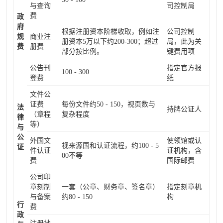
与查询
司控制局
费
政
府
根据注册资本阶梯收取，例如注
公司控制
规
商业注
册资本5万以下约200-300；超过
局，此为关
费
册费
部分按比例。
键费用项
公告刊
指定官方报
100 - 300
登费
纸
文件公
证费
每份文件约50 - 150，视页数与
法
持牌公证人
（章程
复杂程度
律
等）
与
公
外国文
使领馆或认
视来源国和认证流程，约100 - 5
证
件认证
证机构，含
00不等
费
国际邮费
公司印
章刻制
一套（公章、财务章、签名章）
指定刻章机
与备案
约80 - 150
构
行
费
政