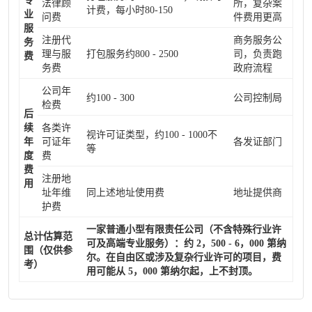
专
法律顾
所，复杂案
计费，每小时80-150
业
问费
件费用更高
服
注册代
商务服务公
务
理与服
打包服务约800 - 2500
司，负责跑
费
务费
政府流程
公司年
约100 - 300
公司控制局
检费
后
续
各类许
视许可证类型，约100 - 1000不
年
可证年
各发证部门
等
度
费
费
注册地
用
址年维
同上述地址使用费
地址提供商
护费
一家普通小型有限责任公司（不含特殊行业许
总计估算范
可及高端专业服务）：约 2，500 - 6，000 第纳
围（仅供参
尔。在自由区或涉及复杂行业许可的项目，费
考）
用可能从 5，000 第纳尔起，上不封顶。