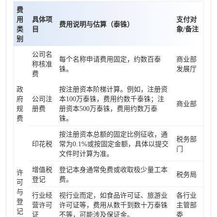
费
用
具体项
支付对
费用说明与估算（泰铢）
类
目
象/备注
别
公司名
每个名称申请费用固定，约数百泰
商业部
称核准
铢。
发展厅
费
政
按注册资本阶梯计算。例如，注册资
府
公司注
本100万泰铢，费用约数千泰铢；注
商业部
规
册费
册资本500万泰铢，费用约数万泰
费
铢。
按注册资本总额的固定比例征收，通
税务部
印花税
常为0.1%或按固定金额，具体以提交
门
文件时计算为准。
增值税
登记本身通常免费或收取极少量工本
许
税务局
登记
费。
可
与
行业经
视行业而定，如食品许可证、旅游业
各行业
登
营许可
许可证等，费用从数千到数十万泰铢
主管部
记
证
不等，可能涉及保证金。
委