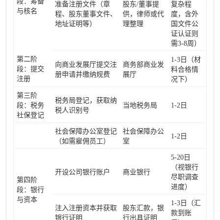
段：筹备
准备注册文件（章
股东/董事提
复杂程
与核名
程、股东董事文件、
供，律师或代
度，含外
地址证明等）
理整理
国文件公
证认证则
需3-8周）
第二阶
1-3日（材
向商业发展厅提交注
商务部商业发
段：提交
料合格情
册申请并缴纳规费
展厅
注册
况下）
第三阶
税务局登记，获取纳
段：税务
当地税务局
1-2日
税人识别号
社保登记
社会保障办公室登记
社会保障办公
1-2日
（如需雇佣员工）
室
5-20日
（视银行
开设公司银行账户
商业银行
尽职调查
第四阶
进度）
段：银行
与资本
1-3日（汇
注入注册资本并获取
股东汇款，银
款到账
银行证明
行出具证明