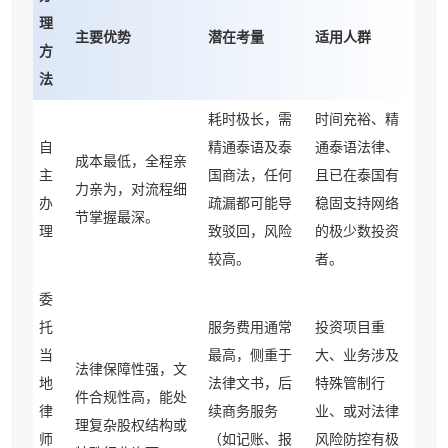
理
主要优势
潜在考量
适用人群
方
法
耗时极长，需
时间充裕、精
自
精通泰语及泰
通泰语法律、
成本最低，全程亲
主
国商法，任何
且已在泰国有
力亲为，对流程细
办
疏漏都可能导
稳固支持网络
节掌握最深。
理
致驳回，风险
的极少数投资
较高。
者。
委
托
服务费用通常
投资项目重
当
最高，侧重于
大、业务涉及
法律保障性强，文
地
法律文书，后
特殊管制行
件合规性高，能处
律
续商务服务
业、或对法律
理复杂股权结构或
师
（如记账、报
风险防控有极