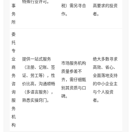
特殊行业许可。
事
税）需另寻合
高要求的投资
务
作。
者。
所
委
托
专
业
提供一站式服务
绝大多数寻求
市场服务机构
商
（注册、记账、签
高效、省心、
质量参差不
务
证、劳工等），性
全面落地支持
齐，需仔细甄
咨
价比高，沟通顺畅
的中小企业主
别其资质与口
询
（多语言服务），
与个人投资
碑。
服
熟悉实操窍门。
者。
务
机
构