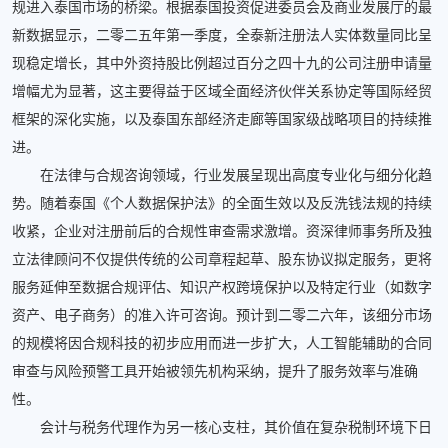
规进入泰国市场的桥梁。根据泰国投资促进委员会及商业发展厅的最
新数据显示，二零二五年第一季度，全泰新注册法人实体数量同比呈
现稳定增长，其中外资持股比例超过百分之四十九的公司注册申请量
增幅尤为显著，这主要得益于区域全面经济伙伴关系协定等国际经贸
框架的深化实施，以及泰国东部经济走廊等国家级战略项目的持续推
进。
在法律与合规咨询领域，行业发展呈现出高度专业化与细分化趋
势。随着泰国《个人数据保护法》的全面生效以及反洗钱法规的持续
收紧，企业对注册前后的合规性审查需求激增。资深律师事务所及独
立法律顾问不仅提供传统的公司章程起草、股东协议拟定服务，更将
服务延伸至数据合规评估、知识产权跨境保护以及特定行业（如数字
资产、电子商务）的准入许可咨询。预计到二零二六年，该细分市场
的规模将因合规科技的初步应用而进一步扩大，人工智能辅助的合同
审查与风险预警工具开始被领先机构采纳，提升了服务效率与准确
性。
会计与税务代理作为另一核心支柱，其价值在复杂税制环境下日