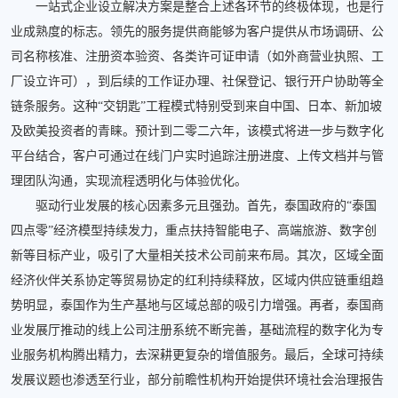
一站式企业设立解决方案是整合上述各环节的终极体现，也是行
业成熟度的标志。领先的服务提供商能够为客户提供从市场调研、公
司名称核准、注册资本验资、各类许可证申请（如外商营业执照、工
厂设立许可），到后续的工作证办理、社保登记、银行开户协助等全
链条服务。这种“交钥匙”工程模式特别受到来自中国、日本、新加坡
及欧美投资者的青睐。预计到二零二六年，该模式将进一步与数字化
平台结合，客户可通过在线门户实时追踪注册进度、上传文档并与管
理团队沟通，实现流程透明化与体验优化。
驱动行业发展的核心因素多元且强劲。首先，泰国政府的“泰国
四点零”经济模型持续发力，重点扶持智能电子、高端旅游、数字创
新等目标产业，吸引了大量相关技术公司前来布局。其次，区域全面
经济伙伴关系协定等贸易协定的红利持续释放，区域内供应链重组趋
势明显，泰国作为生产基地与区域总部的吸引力增强。再者，泰国商
业发展厅推动的线上公司注册系统不断完善，基础流程的数字化为专
业服务机构腾出精力，去深耕更复杂的增值服务。最后，全球可持续
发展议题也渗透至行业，部分前瞻性机构开始提供环境社会治理报告