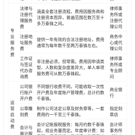
法律与
律师事
涵盖全套注册流程，费用因服务商和
注册代
务所或
注册资本而异，普遍范围在数万至十
理服务
注册代
多万泰铢之间。
费
理公司
专
业
注册地
商务中
提供一年有效的合法注册地址，费用
服
址服务
心或代
通常为每年数千至两万泰铢左右。
务
费
理公司
费
工作证
律师事
非注册必须，但常需。费用因申请类
与签证
务所或
型、人数和复杂度差异大，单人单项
代办咨
专业顾
服务费可从数万泰铢起。
询费
问
公司银
不同银行收费不同，可能收取一次性
商业银
行账户
开户费及年度账户管理费，总计约数
行
开户费
千泰铢。
运
营
公章雕
制作公司法定公章及财务章等，一套
指定刻
启
刻费
费用约一千至三千泰铢。
章店
动
会计记账报税服务：每月约数千泰铢
会计师
费
会计与
起，视业务量而定。年度审计费：如
事务所
审计服