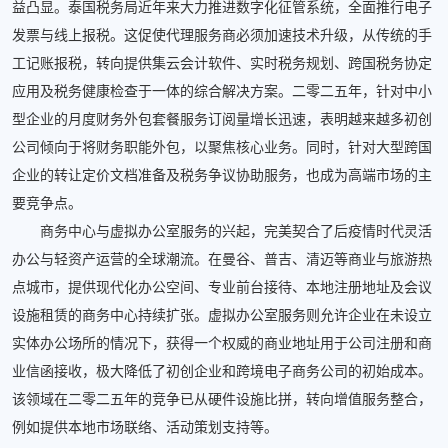
益凸显。泰国税务局近年来大力推进数字化征管系统，全面推行电子
发票与线上报税。这促使代理服务商必须加速技术升级，从传统的手
工记账报税，转向提供集云会计软件、实时税务规划、跨国税务协定
应用及税务健康检查于一体的综合解决方案。二零二五年，针对中小
型企业的月度财务外包套餐服务订阅量增长迅速，表明越来越多初创
公司倾向于将财务职能外包，以聚焦核心业务。同时，针对大型跨国
企业的转让定价文档准备及税务争议协助服务，也成为高端市场的主
要竞争点。
商务中心与虚拟办公室服务的兴起，完美契合了后疫情时代灵活
办公与轻资产运营的全球潮流。在曼谷、普吉、清迈等商业与旅游热
点城市，提供现代化办公空间、专业前台接待、本地注册地址及会议
设施租赁的商务中心持续扩张。虚拟办公室服务则允许企业在未设立
实体办公场所的情况下，获得一个权威的商业地址用于公司注册和商
业信函接收，极大降低了初创企业和跨境电子商务公司的初始成本。
该领域在二零二五年的竞争已从硬件设施比拼，转向增值服务整合，
例如提供本地市场联络、活动策划支持等。