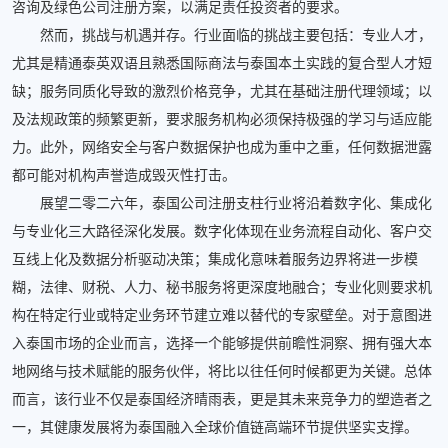
咨询及绿色公司注册方案，以满足责任投资者的要求。
然而，挑战与机遇并存。行业面临的挑战主要包括：专业人才，
尤其是精通泰英双语且熟悉国际商法与泰国本土实践的复合型人才短
缺；服务同质化导致的激烈价格竞争，尤其在基础注册代理领域；以
及法规政策的频繁更新，要求服务机构必须保持极强的学习与适应能
力。此外，网络安全与客户数据保护也成为重中之重，任何数据泄露
都可能对机构声誉造成毁灭性打击。
展望二零二六年，泰国公司注册支柱行业将沿着数字化、集成化
与专业化三大路径深化发展。数字化体现在业务流程自动化、客户交
互线上化及数据分析驱动决策；集成化意味着服务边界将进一步模
糊，法律、财税、人力、秘书服务将更深度地融合；专业化则要求机
构在特定行业或特定业务环节建立难以替代的专家壁垒。对于意图进
入泰国市场的企业而言，选择一个能够提供前瞻性洞察、拥有强大本
地网络与技术赋能的服务伙伴，将比以往任何时候都更为关键。总体
而言，该行业不仅是泰国经济晴雨表，更是其未来竞争力的塑造者之
一，其健康发展将为泰国融入全球价值链高端环节提供坚实支撑。