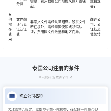
需要，费用根据公司规模从数万泰铢
或独立
务费
起。
会计
其
他
文件翻
翻译公
非泰文文件需经认证翻译。股东文件
潜
译与公
司、公
若在境外，需经泰国使馆或领馆认
在
证认证
证处及
证，费用因文件数量和地区而异。
费
费
使领馆
用
泰国公司注册的条件
10年服务沉淀 成就行业口碑
确立公司名称
名称需符合规定，需提交至商业部核查，确保唯一性与合规