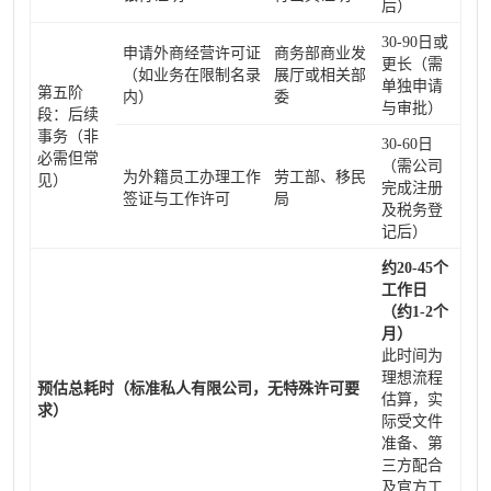
后）
30-90日或
申请外商经营许可证
商务部商业发
更长（需
（如业务在限制名录
展厅或相关部
单独申请
第五阶
内）
委
与审批）
段：后续
事务（非
30-60日
必需但常
（需公司
为外籍员工办理工作
劳工部、移民
见）
完成注册
签证与工作许可
局
及税务登
记后）
约20-45个
工作日
（约1-2个
月）
此时间为
理想流程
预估总耗时（标准私人有限公司，无特殊许可要
估算，实
求）
际受文件
准备、第
三方配合
及官方工