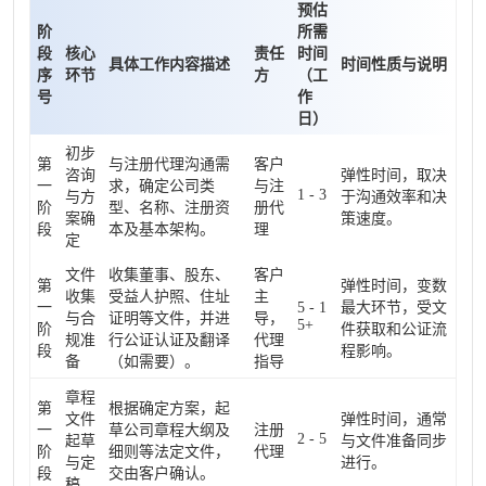
预估
阶
所需
段
核心
责任
时间
具体工作内容描述
时间性质与说明
序
环节
方
（工
号
作
日）
初步
第
与注册代理沟通需
客户
咨询
弹性时间，取决
一
求，确定公司类
与注
1 - 3
与方
于沟通效率和决
阶
型、名称、注册资
册代
案确
策速度。
段
本及基本架构。
理
定
文件
收集董事、股东、
客户
第
弹性时间，变数
收集
受益人护照、住址
主
一
5 - 1
最大环节，受文
与合
证明等文件，并进
导，
5+
阶
件获取和公证流
规准
行公证认证及翻译
代理
段
程影响。
备
（如需要）。
指导
章程
第
根据确定方案，起
文件
弹性时间，通常
一
草公司章程大纲及
注册
2 - 5
起草
与文件准备同步
阶
细则等法定文件，
代理
与定
进行。
段
交由客户确认。
稿