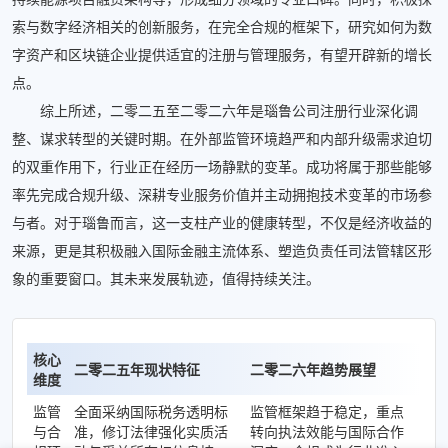
索与数字经济相关的创新服务，在完全合规的框架下，研究如何为数
字资产和区块链企业提供适宜的注册与管理服务，有望开辟新的增长
点。
综上所述，二零二五至二零二六年是瑙鲁公司注册行业深化调
整、谋求转型的关键时期。在外部监管环境趋严和内部升级需求迫切
的双重作用下，行业正在经历一场静默的变革。成功将属于那些能够
率先完成合规升级、深耕专业服务价值并主动拥抱技术变革的市场参
与者。对于瑙鲁而言，这一支柱产业的健康转型，不仅是经济收益的
来源，更是其积极融入国际金融主流体系、塑造负责任司法管辖区形
象的重要窗口。其未来发展轨迹，值得持续关注。
核心
二零二五年现状特征
二零二六年趋势展望
维度
监管
全面采纳国际税务透明标
监管框架趋于稳定，重点
与合
准，修订法律强化实质活
转向执法效能与国际合作