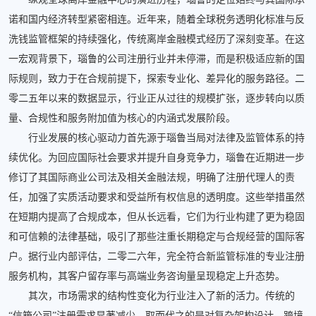
诺和国内经济转型紧密相连。近年来，随着全球税务透明化标准与反
洗钱监管框架的持续强化，传统离岸金融模式经历了深刻变革。在这
一宏观背景下，瑙鲁的公司注册行业并未停滞，而是积极适应新的国
际规则，致力于在合规前提下，探索专业化、差异化的服务路径。二
零二五年以来的数据显示，行业正从过往的规模扩张，逐步转向以质
量、合规性和服务附加值为核心的内涵式发展阶段。
行业发展的核心驱动力首先源于瑙鲁当局对法律及监管体系的持
续优化。为回应国际社会要求并提升自身竞争力，瑙鲁在近期进一步
修订了其国际商业公司法及相关金融法规，明确了注册代理人的责
任，加强了实质活动要求和受益所有权信息的透明度。这些举措虽然
在短期内提高了合规成本，但从长远看，它们为行业构建了更为稳固
和可信赖的法律基础，吸引了那些注重长期稳定与合规经营的国际客
户。据行业内部评估，二零二六年，完全符合新监管标准的专业注册
服务机构，其客户留存率与高端业务咨询量呈现稳定上升态势。
其次，市场需求的结构性变化为行业注入了新的活力。传统的
“信箱公司”注册需求显著减少，取而代之的是对复杂架构设计、跨境