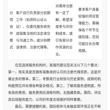
对离岸注册
要求客户具备
分
客户自行负责部分前期
有一定了
较强的项目管
项
工作（如资料公证认
解，希望深
理能力，需确
协
证），仅委托服务商完
度参与并控
保各个环节无
作
成瑙鲁当地的法定递交
制成本，或
缝衔接，否则
模
与沟通工作。或分别聘
已有部分合
可能拉长办理
式
请律师、注册代理等。
作资源的企
周期。
业。
在您选择服务机构时，我强烈建议您关注以下几个要点：
第一，核实其是否拥有瑙鲁政府认可的注册代理资质，这是开
展业务的根本。第二，考察其行业经验与历史案例，成熟的机
构能预见并处理各种复杂情况。第三，了解其服务透明度，所
有政府费用、服务费用应清晰列明，无隐藏条款。第四，评估
其后续服务能力，公司的年度合规维护同样重要。
最后，需要提醒的是，国际税务与金融监管环境正在不断