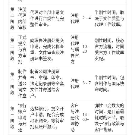
第
注册
代理对全部申请文
半刚性时间，取
二
代理
注册
2 - 4
件进行合规性与完
决于文件质量与
阶
内部
代理
整性审查。
代理工作效率。
段
审核
正式
注册
第
向瑙鲁注册处提交
刚性时间，核心
提交
代理
二
申请，完成名称查
10 -
官方流程，时间
与官
与瑙
20
阶
重、文件审查及注
受官方工作效率
方审
鲁官
段
册证书签发。
支配。
批
方
制作
制备公司注册证
第
并寄
书、章程、印章、
半刚性时间，包
二
注册
3 - 7
送公
法定记录册等全套
含制作与国际快
阶
代理
司文
文件并寄送给客
递时间。
段
件盒
户。
银行
客户
弹性且变数大的
第
选择银行，提交开
账户
与注
时间，是目前最
三
户申请，配合完成
14 -
申请
册代
耗时的环节，取
60+
阶
尽职调查，等待审
与开
理协
决于银行政策与
段
批及账户激活。
通
助
客户背景。