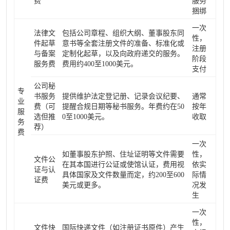
费
服务
捆绑
一次
法律文
包括公司章程、组织大纲、董事股东同
性，
件起草
意书等全套注册文件的准备、标准化或
注册
与备案
定制化起草，以及向政府递交的服务。
阶段
服务费
费用约400至1000美元。
支付
公司秘
专
书服务
提供维护法定登记册、记录会议纪要、
通常
业
费（可
提醒合规日期等秘书服务。年费约在50
按年
服
选但推
0至1000美元。
收取
务
荐）
费
一次
如董事股东护照、住址证明等文件需要
性，
文件公
在其本国进行公证或使馆认证，费用视
依实
证与认
具体国家及文件数量而定，约200至600
际情
证费
美元或更多。
况发
生
一次
性，
文件快
国际快递文件（如注册证书原件）产生