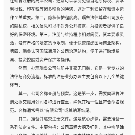
在瑙鲁注册的离岸公司，通常可以享受免缴当地所得税、资本
利得税、印花税等诸多税负的待遇，这对于利润留存和资本运
作至关重要。第二，隐私保护程度高。瑙鲁法律尊重公司股东
的隐私权，相关信息可以不对外公开披露，为投资者提供了良
好的保密环境。第三，注册与维持程序相对简便，资本要求灵
活，没有严格的法定货币限制，便于快速搭建国际商业架构。
第四，瑙鲁认可国际通用的公司治理结构，便于进行跨境贸
易、投资控股或资产保护等操作。
然而，办理瑙鲁公司注册并非毫无门槛，它是一套专业的
法律与商务流程。标准的注册业务办理主要包含以下几个关键
环节：
其一，公司名称查册与预留。这是第一步，需要向瑙鲁注
册处提交拟用公司名称进行查重，确保其唯一性且符合命名规
范。名称通常需以“有限公司”或其缩写结尾。
其二，准备并递交注册文件。这是核心步骤，需要准备一
系列法定文件。主要包括：公司章程大纲及细则，其中需明确