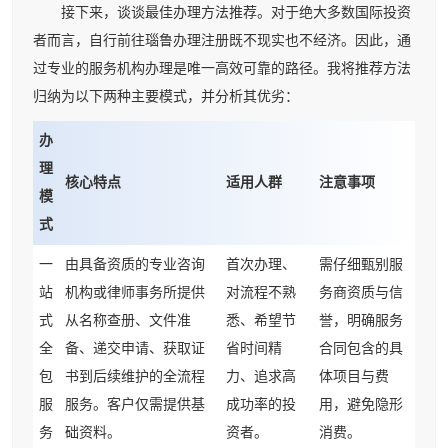
接下来，谈谈最佳办理方法推荐。对于绝大多数国际投资
者而言，自行前往瑙鲁办理注册既不现实也不经济。因此，通
过专业的服务机构办理是唯一高效可靠的路径。我将推荐方法
归纳为以下两种主要模式，并分析其优劣：
办
理
核心特点
适用人群
注意事项
模
式
一
由具备资质的专业咨询
首次办理、
需仔细甄别服
站
机构或律师事务所提供
对流程不熟
务商资质与信
式
从名称查册、文件准
悉、希望节
誉，明确服务
全
备、递交申请、获取证
省时间精
合同包含的具
包
书到后续维护的全流程
力、追求高
体项目与费
服
服务。客户仅需提供基
成功率的投
用，避免隐形
务
础资料。
资者。
消费。