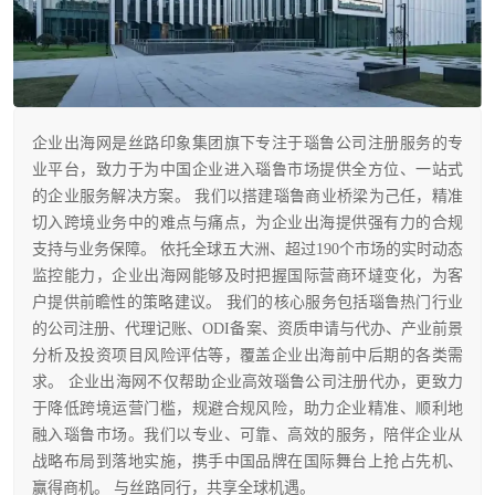
企业出海网是丝路印象集团旗下专注于瑙鲁公司注册服务的专
业平台，致力于为中国企业进入瑙鲁市场提供全方位、一站式
的企业服务解决方案。 我们以搭建瑙鲁商业桥梁为己任，精准
切入跨境业务中的难点与痛点，为企业出海提供强有力的合规
支持与业务保障。 依托全球五大洲、超过190个市场的实时动态
监控能力，企业出海网能够及时把握国际营商环墶变化，为客
户提供前瞻性的策略建议。 我们的核心服务包括瑙鲁热门行业
的公司注册、代理记账、ODI备案、资质申请与代办、产业前景
分析及投资项目风险评估等，覆盖企业出海前中后期的各类需
求。 企业出海网不仅帮助企业高效瑙鲁公司注册代办，更致力
于降低跨境运营门槛，规避合规风险，助力企业精准、顺利地
融入瑙鲁市场。我们以专业、可靠、高效的服务，陪伴企业从
战略布局到落地实施，携手中国品牌在国际舞台上抢占先机、
赢得商机。 与丝路同行，共享全球机遇。