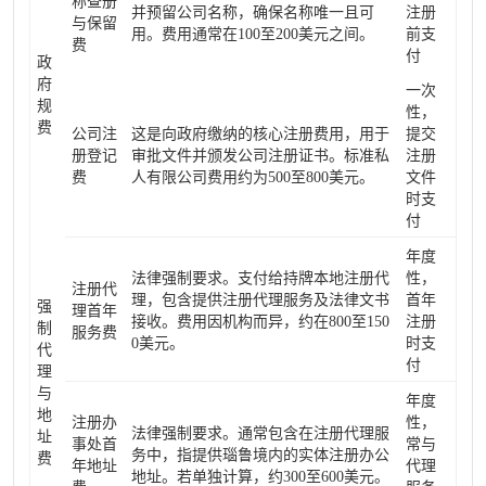
称查册
并预留公司名称，确保名称唯一且可
注册
与保留
用。费用通常在100至200美元之间。
前支
费
付
政
府
一次
规
性，
费
公司注
这是向政府缴纳的核心注册费用，用于
提交
册登记
审批文件并颁发公司注册证书。标准私
注册
费
人有限公司费用约为500至800美元。
文件
时支
付
年度
法律强制要求。支付给持牌本地注册代
性，
注册代
理，包含提供注册代理服务及法律文书
首年
强
理首年
接收。费用因机构而异，约在800至150
注册
制
服务费
0美元。
时支
代
付
理
与
年度
地
注册办
性，
法律强制要求。通常包含在注册代理服
址
事处首
常与
务中，指提供瑙鲁境内的实体注册办公
费
年地址
代理
地址。若单独计算，约300至600美元。