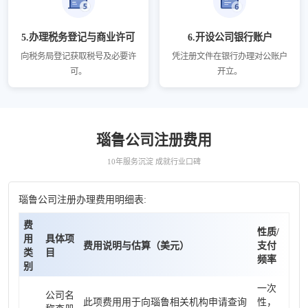
5.办理税务登记与商业许可
6.开设公司银行账户
向税务局登记获取税号及必要许
凭注册文件在银行办理对公账户
可。
开立。
瑙鲁公司注册费用
10年服务沉淀 成就行业口碑
瑙鲁公司注册办理费用明细表:
费
性质/
用
具体项
费用说明与估算（美元）
支付
类
目
频率
别
一次
公司名
此项费用用于向瑙鲁相关机构申请查询
性，