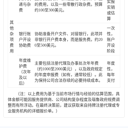
实报
递与杂
的费用，以及一些零散行政杂费。预算
实销
费
约100至300美元。
或估
算
其
他
一次
杂
银行账
协助准备开户文件、对接银行，此项并
性，
项
户开设
非银行开户费本身，而是服务费。约20
账户
费
协助费
0至500美元。
开设
用
阶段
年度维
主要包括注册代理及办事处次年年费
年度
护费
（约1000至2000美元），以及政府规定
性，
（次年
的年度申报费（如有，通常较低）。此
每年
及以
为保持公司合法存续的必要持续成本。
支付
后）
（注：以上费用为基于当前市场行情与经验的估算范围，具
体金额可能因服务提供商、公司结构复杂程度及瑙鲁政府规费调
整而有所浮动。在最终决策前，建议获取来自持牌注册代理或专
业服务机构的详细报价单。）