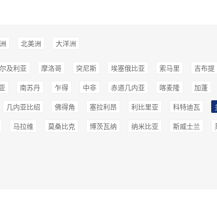
洲
北美洲
大洋洲
尔及利亚
摩洛哥
突尼斯
埃塞俄比亚
索马里
吉布提
亚
南苏丹
乍得
中非
赤道几内亚
喀麦隆
加蓬
几内亚比绍
佛得角
塞拉利昂
利比里亚
科特迪瓦
马拉维
莫桑比克
博茨瓦纳
纳米比亚
斯威士兰