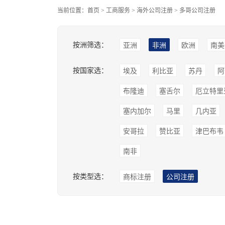
当前位置：
首页
>
工商服务
>
海外公司注册
>
多哥公司注册
按洲筛选：
亚洲
非洲
欧洲
南美
按国家选：
埃及
利比亚
苏丹
阿
布隆迪
塞舌尔
厄立特里
塞内加尔
马里
几内亚
安哥拉
赞比亚
津巴布韦
南非
按类型选：
商标注册
公司注册