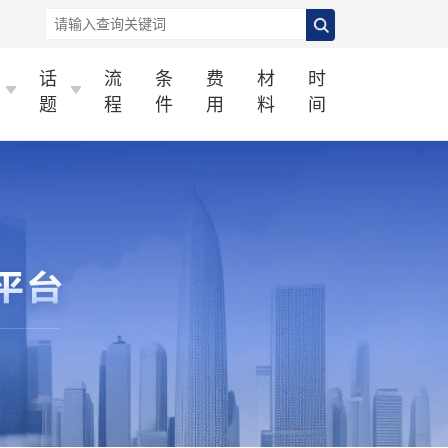
话
流
条
费
材
时
题
程
件
用
料
间