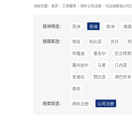
当前位置：
首页
>
工商服务
>
海外公司注册
>
马达加斯加公司
按洲筛选：
亚洲
非洲
欧洲
南美
按国家选：
埃及
利比亚
苏丹
阿
布隆迪
塞舌尔
厄立特里
塞内加尔
马里
几内亚
安哥拉
赞比亚
津巴布韦
南非
按类型选：
商标注册
公司注册