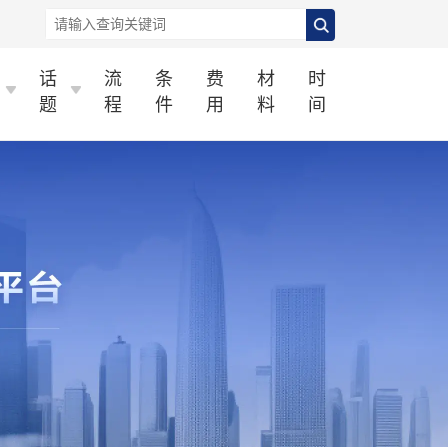
话
流
条
费
材
时
题
程
件
用
料
间