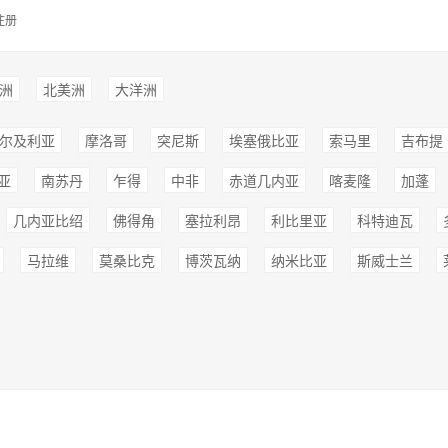
注册
洲
北美洲
大洋洲
尔及利亚
摩洛哥
突尼斯
埃塞俄比亚
索马里
吉布提
亚
南苏丹
乍得
中非
赤道几内亚
喀麦隆
加蓬
几内亚比绍
佛得角
塞拉利昂
利比里亚
科特迪瓦
马拉维
莫桑比克
博茨瓦纳
纳米比亚
斯威士兰