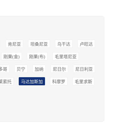
肯尼亚
坦桑尼亚
乌干达
卢旺达
刚果(金)
刚果(布)
毛里塔尼亚
多哥
贝宁
加纳
尼日尔
尼日利亚
莱索托
马达加斯加
科摩罗
毛里求斯