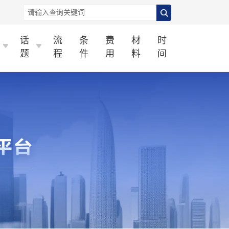
话
流
条
费
材
时
题
程
件
用
料
间