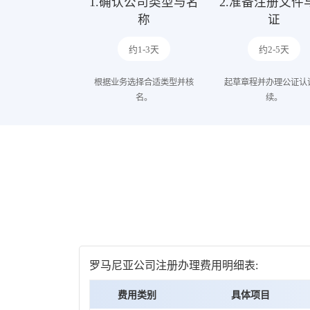
1.确认公司类型与名
2.准备注册文件
称
证
约1-3天
约2-5天
根据业务选择合适类型并核
起草章程并办理公证认
名。
续。
罗马尼亚公司注册办理费用明细表:
费用类别
具体项目