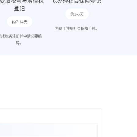
5.获取税号与增值税
6.办理社会保险登记
登记
约3-5天
约7-14天
为员工注册社会保障手续。
完成税务注册并申请必要编
码。