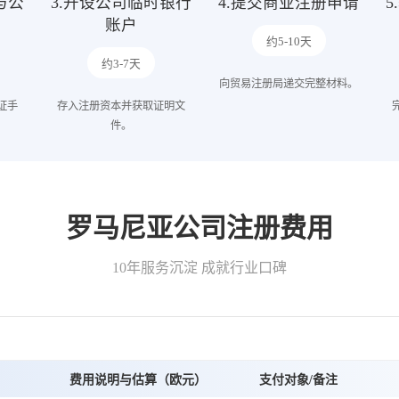
与公
3.开设公司临时银行
4.提交商业注册申请
账户
约5-10天
约3-7天
向贸易注册局递交完整材料。
证手
存入注册资本并获取证明文
件。
罗马尼亚公司注册费用
10年服务沉淀 成就行业口碑
费用说明与估算（欧元）
支付对象/备注