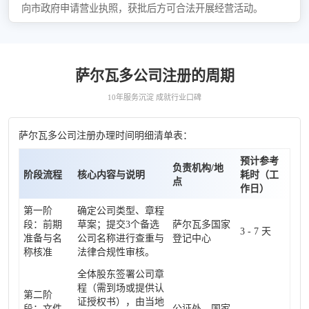
向市政府申请营业执照，获批后方可合法开展经营活动。
萨尔瓦多公司注册的周期
10年服务沉淀 成就行业口碑
萨尔瓦多公司注册办理时间明细清单表：
预计参考
负责机构/地
阶段流程
核心内容与说明
耗时（工
点
作日）
第一阶
确定公司类型、章程
段：前期
草案；提交3个备选
萨尔瓦多国家
3 - 7 天
准备与名
公司名称进行查重与
登记中心
称核准
法律合规性审核。
全体股东签署公司章
程（需到场或提供认
第二阶
证授权书），由当地
段：文件
公证处、国家