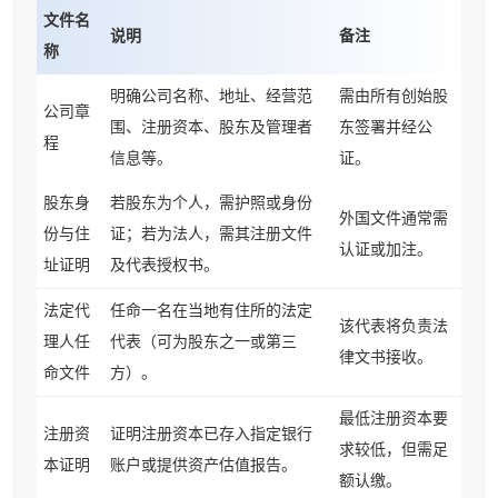
文件名
说明
备注
称
明确公司名称、地址、经营范
需由所有创始股
公司章
围、注册资本、股东及管理者
东签署并经公
程
信息等。
证。
股东身
若股东为个人，需护照或身份
外国文件通常需
份与住
证；若为法人，需其注册文件
认证或加注。
址证明
及代表授权书。
法定代
任命一名在当地有住所的法定
该代表将负责法
理人任
代表（可为股东之一或第三
律文书接收。
命文件
方）。
最低注册资本要
注册资
证明注册资本已存入指定银行
求较低，但需足
本证明
账户或提供资产估值报告。
额认缴。