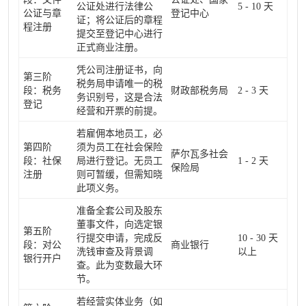
公证处进行法律公
5 - 10 天
公证与章
登记中心
证；将公证后的章程
程注册
提交至登记中心进行
正式商业注册。
凭公司注册证书，向
第三阶
税务局申请唯一的税
段：税务
财政部税务局
2 - 3 天
务识别号，这是合法
登记
经营和开票的前提。
若雇佣本地员工，必
第四阶
须为员工在社会保险
萨尔瓦多社会
段：社保
局进行登记。无员工
1 - 2 天
保险局
注册
则可暂缓，但需知晓
此项义务。
准备全套公司及股东
董事文件，向选定银
第五阶
行提交申请，完成反
10 - 30 天
段：对公
商业银行
洗钱审查及背景调
以上
银行开户
查。此为变数最大环
节。
若经营实体业务（如