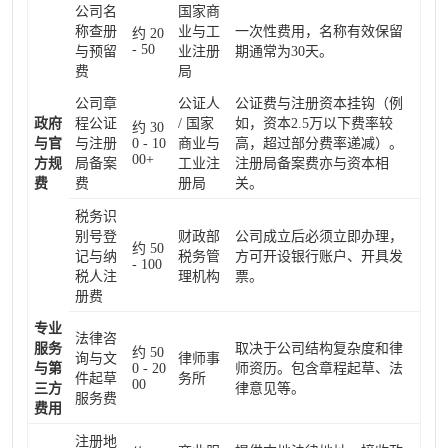
公司名
国家商
称查册
业与工
一次性费用，名称有效保留
约 20
- 50
与预留
业注册
期通常为30天。
费
局
公司章
公证人
公证费与注册资本挂钩（例
政府
程公证
/ 国家
如，资本2.5万以下费率较
约 30
与官
与注册
0 - 10
商业与
高，超过部分费率递减）。
00+
方规
局备案
工业注
注册局备案费亦与资本相
费
费
册局
关。
税务识
别号登
财政部
公司成立后必须立即办理，
约 50
记与纳
税务管
方可开设银行账户、开具发
- 100
税人注
理机构
票。
册费
专业
法律咨
服务
取决于公司结构复杂度和律
约 50
询与文
律师事
与第
0 - 20
师资历。包含章程起草、法
件起草
务所
00
三方
律意见等。
服务费
费用
注册地