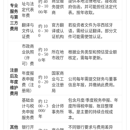
商业服
提供本地法律地址，接收政
约 40
址与法
专业
0 - 10
务提供
府信函，并可能担任法定代
定代表
服务
00/年
商
表。按年收取。
年费
与第
三方
翻译与
官方翻
若投资者文件为非西班牙
约 10
费用
文件认
0 - 30
译或认
语，需经认证翻译。部分文
0
证费
证机构
件可能需使馆认证。
市政商
约 10
业执照
所在地
根据业务类型和预估营业额
0 - 50
（许
市政厅
核定，需每年更新。
0/年
可）费
注册
年度报
国家商
后及
约 10
表申报
业与工
公司每年需提交财务与董事
年度
0 - 20
费（注
业注册
信息年报，并缴纳此费用。
0
维护
册局）
局
费用
基础会
包含月度/季度税务申报、年
约 12
计与税
00 - 3
会计师
度所得税申报、账目整理
000/
务申报
事务所
等。是主要的持续合规成
年
服务费
本。
其他
银行开
不同银行要求与费用差异