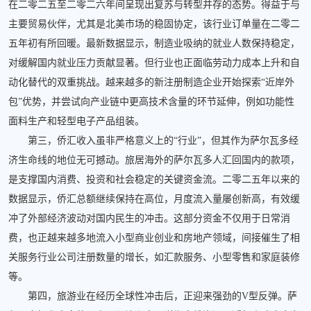
在二零二五至二零二六年间呈现出复苏与转型并存的态势。得益于与
主要贸易伙伴，尤其是北美市场的稳固协定，该行业订单量在二零二
五年初有所回暖。最新数据显示，制造业吸纳的就业人数保持稳定，
对缓解国内就业压力贡献显著。但行业也正面临劳动力成本上升和自
动化替代的双重挑战。越来越多的新注册制造企业开始探索“近岸外
包”优势，并尝试向产业链中更高技术含量的环节延伸，例如功能性
面料生产和轻型电子产品组装。
第三，侨汇收入虽非严格意义上的“行业”，但其作为萨尔瓦多经
济生命线的地位无可撼动。旅居海外的萨尔瓦多人汇回国内的款项，
是支撑国内消费、投资和社会稳定的关键资金流。二零二五年以来的
数据显示，侨汇总额继续保持在高位，月度流入量屡创新高，有效缓
冲了外部经济波动对国内民生的冲击。这部分资金不仅用于日常消
费，也正越来越多地流入小型商业创业和房地产领域，间接催生了相
关服务行业公司注册数量的增长，如汇款服务、小型零售和家庭装修
等。
第四，旅游业在经历全球性冲击后，正迎来强劲的V型反弹。萨