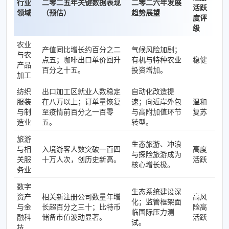
行业
二零二五年关键数据表现
二零二六年发展
活跃
领域
（预估）
趋势展望
度评
级
农业
产值同比增长约百分之二
气候风险加剧；
与农
点五；咖啡出口单价回升
有机与特种农业
稳健
产品
百分之十五。
投资增加。
加工
纺织
出口加工区就业人数稳定
自动化改造提
服装
在八万以上；订单量恢复
速；向近岸外包
温和
与制
至疫情前百分之一百零
与高附加值环节
复苏
造业
五。
转型。
旅游
生态旅游、冲浪
与相
入境游客人数突破一百四
高度
与探险旅游成为
关服
十万人次，创历史新高。
活跃
核心增长极。
务业
数字
生态系统建设深
资产
相关新注册公司数量年增
高风
化；监管框架面
与金
长超百分之三十；比特币
险高
临国际压力测
融科
储备市值波动显著。
活跃
试。
技