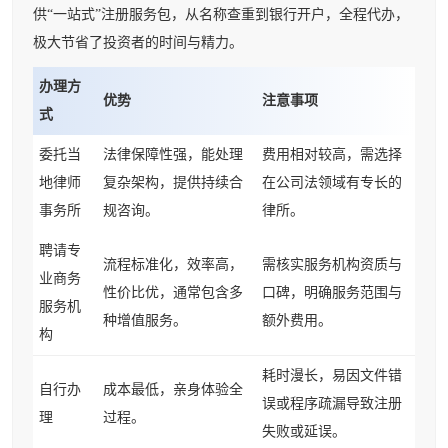
供“一站式”注册服务包，从名称查重到银行开户，全程代办，
极大节省了投资者的时间与精力。
办理方
优势
注意事项
式
委托当
法律保障性强，能处理
费用相对较高，需选择
地律师
复杂架构，提供持续合
在公司法领域有专长的
事务所
规咨询。
律所。
聘请专
流程标准化，效率高，
需核实服务机构资质与
业商务
性价比优，通常包含多
口碑，明确服务范围与
服务机
种增值服务。
额外费用。
构
耗时漫长，易因文件错
自行办
成本最低，亲身体验全
误或程序疏漏导致注册
理
过程。
失败或延误。