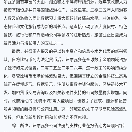
尔瓦多拥有丰富的火山、湖泊和太平洋海岸线资源，近年来政府大力
投资基础设施并开展国际旅游推广，成效显著。二零二五年入境游客
人数及旅游收入同比数据预计将大幅超越疫情前水平。冲浪旅游、生
态探险和文化旅行成为新的增长点。这直接带动了酒店度假村、特色
餐饮、旅行社和户外活动公司等领域的注册热潮，旅游业正日益成为
最具活力与增长潜力的支柱之一。
最后，必须重点提及的是以数字资产和信息技术为代表的新兴领
域。自将比特币列为法定货币后，萨尔瓦多在全球数字金融领域占据
了独特的先发位置。二零二五至二零二六年，这一政策的影响持续深
化。尽管比特币市场价格波动巨大，但围绕其建立的金融科技生态系
统正在缓慢成形。数据显示，注册从事数字钱包服务、区块链技术开
发、加密货币交易咨询以及相关软硬件支持的公司数量稳步增加。同
时，政府推动的“比特币城”等大型项目，也吸引了建筑、能源和配套
服务领域的新投资与公司注册。这一领域虽仍处于早期高风险高波动
阶段，但其创新引领作用和长期潜力不容忽视。
综上所述，萨尔瓦多公司注册的支柱行业在报告期内呈现出“传