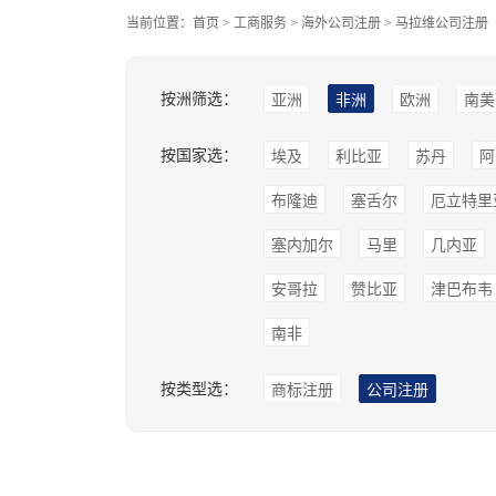
当前位置：
首页
>
工商服务
>
海外公司注册
>
马拉维公司注册
按洲筛选：
亚洲
非洲
欧洲
南美
按国家选：
埃及
利比亚
苏丹
阿
布隆迪
塞舌尔
厄立特里
塞内加尔
马里
几内亚
安哥拉
赞比亚
津巴布韦
南非
按类型选：
商标注册
公司注册