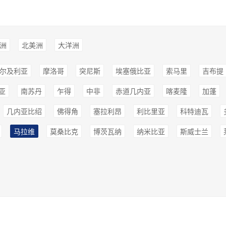
洲
北美洲
大洋洲
尔及利亚
摩洛哥
突尼斯
埃塞俄比亚
索马里
吉布提
亚
南苏丹
乍得
中非
赤道几内亚
喀麦隆
加蓬
几内亚比绍
佛得角
塞拉利昂
利比里亚
科特迪瓦
马拉维
莫桑比克
博茨瓦纳
纳米比亚
斯威士兰