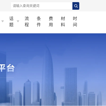
话
流
条
费
材
时
题
程
件
用
料
间