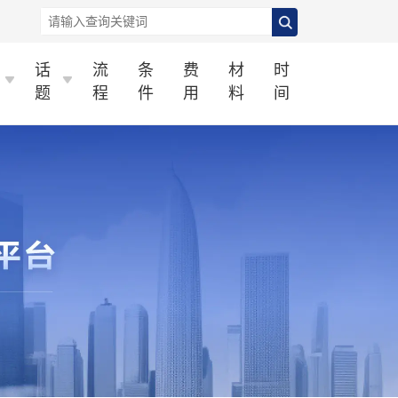
话
流
条
费
材
时
题
程
件
用
料
间