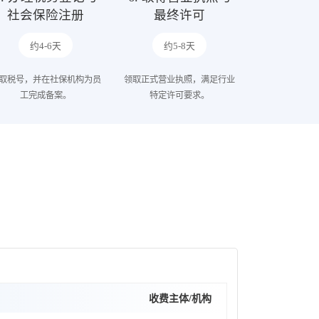
社会保险注册
最终许可
约4-6天
约5-8天
取税号，并在社保机构为员
领取正式营业执照，满足行业
工完成备案。
特定许可要求。
收费主体/机构