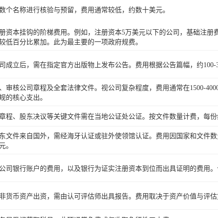
数个名称进行核验与预留，费用通常较低，约数十美元。
册资本挂钩的阶梯费用。例如，注册资本5万美元以下的公司，基础注册费约5
较低百分比累加。此为最主要的一项政府规费。
司成立后，需在指定官方出版物上发布公告。费用根据公告篇幅，约100-3
、审核公司章程及全套法律文件。视公司复杂程度，费用通常在1500-40
规的核心支出。
章程、股东决议等关键文件需在当地公证处公证。按文件数量计费，每份
东文件来自国外，需经海牙认证或驻外使领馆认证。费用因国家和文件数
元。
公司银行账户的费用，以及银行为证实注册资本到位而出具证明的费用。合计约
非货币资产出资，需由认可评估师出具报告。费用取决于资产价值与评估