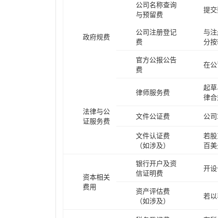
公司名称查询
提交
与预留费
公司注册登记
与注
政府规费
费
分按
官方公报公告
在公
费
起草
律师服务费
律合
法律与公
文件公证费
公司
证服务费
文件认证费
若股
（如涉及）
百美
银行开户及资
开设
信证明费
资本相关
费用
资产评估费
若以
（如涉及）