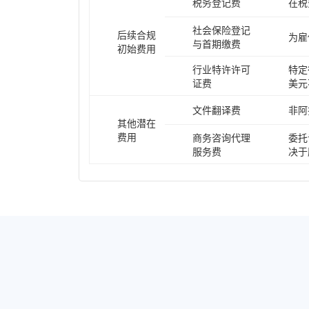
税务登记费
在税
社会保险登记
后续合规
为雇
与首期缴费
初始费用
行业特许许可
特定
证费
美元
文件翻译费
非阿
其他潜在
费用
商务咨询代理
委托
服务费
决于