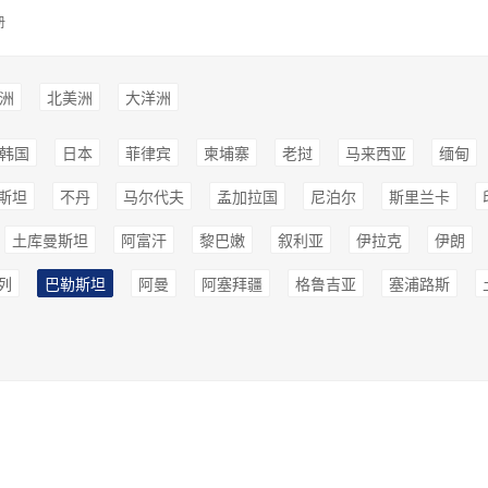
册
洲
北美洲
大洋洲
韩国
日本
菲律宾
柬埔寨
老挝
马来西亚
缅甸
斯坦
不丹
马尔代夫
孟加拉国
尼泊尔
斯里兰卡
土库曼斯坦
阿富汗
黎巴嫩
叙利亚
伊拉克
伊朗
列
巴勒斯坦
阿曼
阿塞拜疆
格鲁吉亚
塞浦路斯