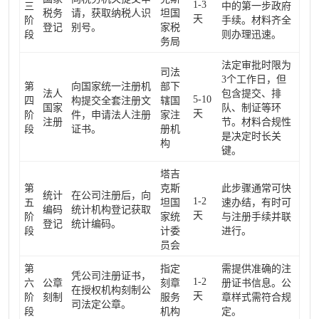
1-3
三
中的第一步政府
税务
请，获取纳税人识
坦国
天
阶
手续。材料齐全
登记
别号。
家税
段
则办理迅速。
务局
法定审批时限为
司法
3个工作日，但
第
向国家统一注册机
部下
法人
包含提交、排
5-10
四
构提交全套注册文
辖国
国家
队、制证等环
天
阶
件，申请法人注册
家注
注册
节。材料合规性
段
证书。
册机
是决定时长关
构
键。
塔吉
第
克斯
此步骤通常可快
统计
在公司注册后，向
1-2
五
坦国
速办结，有时可
编码
统计机构登记获取
天
阶
家统
与注册手续并联
登记
统计编码。
段
计委
进行。
员会
第
指定
需提供准确的注
凭公司注册证书，
1-2
六
公章
刻章
册证书信息。公
在授权机构刻制公
天
阶
刻制
服务
章样式需符合规
司法定公章。
段
机构
定。