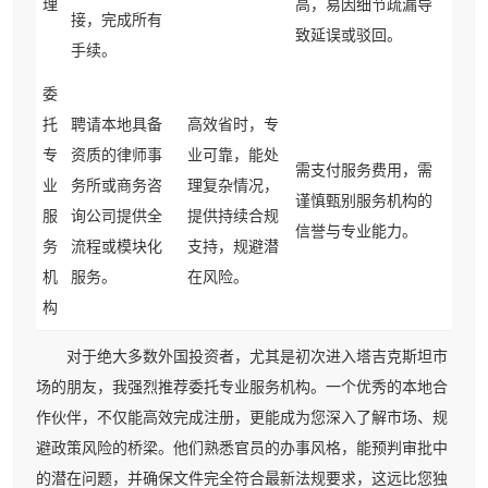
理
高，易因细节疏漏导
接，完成所有
致延误或驳回。
手续。
委
托
聘请本地具备
高效省时，专
专
资质的律师事
业可靠，能处
需支付服务费用，需
业
务所或商务咨
理复杂情况，
谨慎甄别服务机构的
服
询公司提供全
提供持续合规
信誉与专业能力。
务
流程或模块化
支持，规避潜
机
服务。
在风险。
构
对于绝大多数外国投资者，尤其是初次进入塔吉克斯坦市
场的朋友，我强烈推荐委托专业服务机构。一个优秀的本地合
作伙伴，不仅能高效完成注册，更能成为您深入了解市场、规
避政策风险的桥梁。他们熟悉官员的办事风格，能预判审批中
的潜在问题，并确保文件完全符合最新法规要求，这远比您独