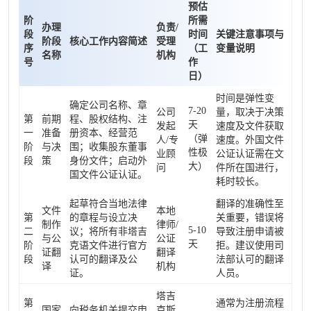
预估
阶
所需
办理
负责/
段
时间
关键注意事项与
阶段
核心工作内容简述
受理
序
（工
变量说明
名称
机构
号
作
日）
时间是弹性变
确定公司名称、章
7-20
公司
量，取决于决策
第
前期
程、股权结构、注
天
发起
速度及文件获取
一
准备
册资本、经营范
（弹
人/专
速度。外国文件
阶
与决
围；收集股东董事
性极
业顾
公证认证需在文
段
策
身份文件；启动外
大）
问
件所在国进行，
国文件公证认证。
耗时较长。
起草符合当地法律
翻译的准确性至
文件
本地
第
的章程与设立决
关重要，错误将
制作
律师/
5-10
二
议；将所有非塔吉
导致注册申请被
与公
公证
天
阶
克语文件进行官方
拒。建议使用司
证翻
翻译
段
认可的翻译及公
法部认可的翻译
译
机构
证。
人员。
塔吉
第
通常为注册流程
国家
向税务机关提交申
克斯