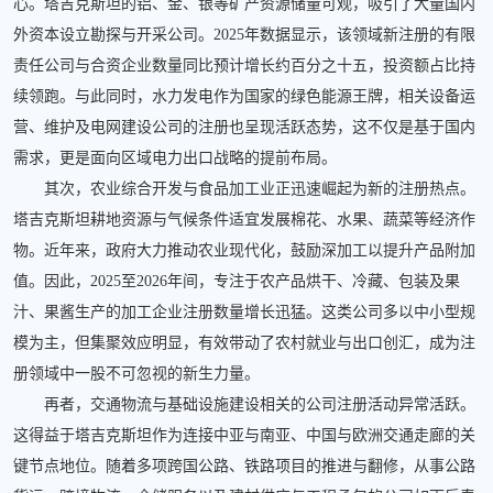
心。塔吉克斯坦的铝、金、银等矿产资源储量可观，吸引了大量国内
外资本设立勘探与开采公司。2025年数据显示，该领域新注册的有限
责任公司与合资企业数量同比预计增长约百分之十五，投资额占比持
续领跑。与此同时，水力发电作为国家的绿色能源王牌，相关设备运
营、维护及电网建设公司的注册也呈现活跃态势，这不仅是基于国内
需求，更是面向区域电力出口战略的提前布局。
其次，农业综合开发与食品加工业正迅速崛起为新的注册热点。
塔吉克斯坦耕地资源与气候条件适宜发展棉花、水果、蔬菜等经济作
物。近年来，政府大力推动农业现代化，鼓励深加工以提升产品附加
值。因此，2025至2026年间，专注于农产品烘干、冷藏、包装及果
汁、果酱生产的加工企业注册数量增长迅猛。这类公司多以中小型规
模为主，但集聚效应明显，有效带动了农村就业与出口创汇，成为注
册领域中一股不可忽视的新生力量。
再者，交通物流与基础设施建设相关的公司注册活动异常活跃。
这得益于塔吉克斯坦作为连接中亚与南亚、中国与欧洲交通走廊的关
键节点地位。随着多项跨国公路、铁路项目的推进与翻修，从事公路