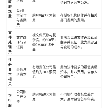
册费
尼
政
请时官方公布为准。
府
公司印
规
章制作
约100至300索莫
在授权机构制作并在相关
费
与备案
尼
部门备案的费用。
费
文
视文件页数与复
件
文件翻
非塔吉克语文件需经认证
杂度，约300至1
处
译与公
翻译并公证，此为关键且
000索莫尼或更
理
证费
易变动的成本。
高
费
注
册
有限责任公司最
此为法律要求的最低实缴
资
最低注
低约为5000索莫
资本，并非费用，需存入
本
册资本
尼
公司账户。
相
关
公司账
约200至800索莫
不同银行收费标准差异
银
户开立
尼
大，通常包含首年年费。
行
费
服