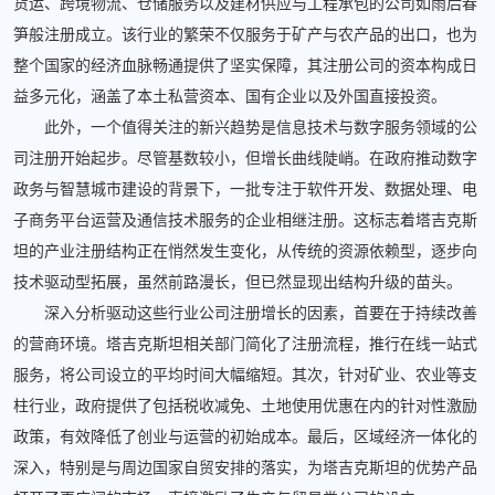
货运、跨境物流、仓储服务以及建材供应与工程承包的公司如雨后春
笋般注册成立。该行业的繁荣不仅服务于矿产与农产品的出口，也为
整个国家的经济血脉畅通提供了坚实保障，其注册公司的资本构成日
益多元化，涵盖了本土私营资本、国有企业以及外国直接投资。
此外，一个值得关注的新兴趋势是信息技术与数字服务领域的公
司注册开始起步。尽管基数较小，但增长曲线陡峭。在政府推动数字
政务与智慧城市建设的背景下，一批专注于软件开发、数据处理、电
子商务平台运营及通信技术服务的企业相继注册。这标志着塔吉克斯
坦的产业注册结构正在悄然发生变化，从传统的资源依赖型，逐步向
技术驱动型拓展，虽然前路漫长，但已然显现出结构升级的苗头。
深入分析驱动这些行业公司注册增长的因素，首要在于持续改善
的营商环境。塔吉克斯坦相关部门简化了注册流程，推行在线一站式
服务，将公司设立的平均时间大幅缩短。其次，针对矿业、农业等支
柱行业，政府提供了包括税收减免、土地使用优惠在内的针对性激励
政策，有效降低了创业与运营的初始成本。最后，区域经济一体化的
深入，特别是与周边国家自贸安排的落实，为塔吉克斯坦的优势产品