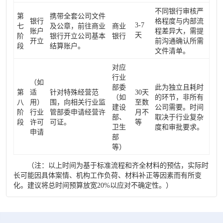
不同银行审核严
第
携带全套公司文件
银行
格程度与内部流
3-7
七
及公章，前往商业
商业
账户
程差异大，需提
天
阶
银行开立公司基本
银行
开立
前沟通确认所需
段
结算账户。
文件清单。
对应
行业
（如
部委
此为独立且耗时
第
适
针对特殊经营范
30天
（如
的环节，非所有
八
用）
围，向相关行业监
至数
建设
公司需要。时间
阶
行业
管部委申请经营许
月不
部、
取决于行业复杂
段
许可
可证。
等
卫生
度和审批要求。
申请
部
等）
（注：以上时间为基于标准流程和齐全材料的预估，实际时
长可能因具体案情、机构工作负荷、材料补正等因素而有所变
化。建议将总时间预算放宽20%以应对不确定性。）