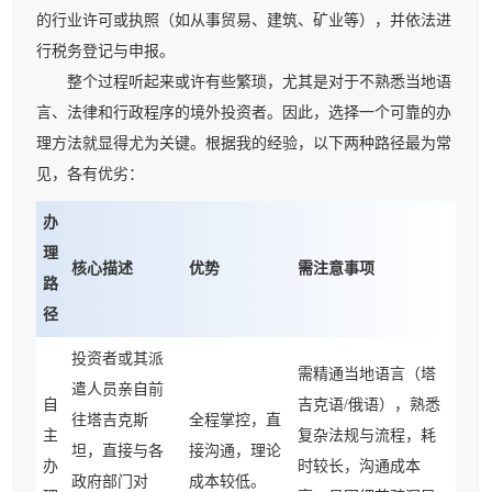
的行业许可或执照（如从事贸易、建筑、矿业等），并依法进
行税务登记与申报。
整个过程听起来或许有些繁琐，尤其是对于不熟悉当地语
言、法律和行政程序的境外投资者。因此，选择一个可靠的办
理方法就显得尤为关键。根据我的经验，以下两种路径最为常
见，各有优劣：
办
理
核心描述
优势
需注意事项
路
径
投资者或其派
需精通当地语言（塔
遣人员亲自前
自
吉克语/俄语），熟悉
往塔吉克斯
全程掌控，直
主
复杂法规与流程，耗
坦，直接与各
接沟通，理论
办
时较长，沟通成本
政府部门对
成本较低。