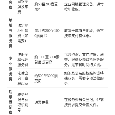
网银令
务
约50至200索莫
企业网银管理必备，通常
牌及年
费
尼/年
按年收取。
费
地
址
法定地
与
址租赁
每月约200至100
取决于城市与地段，通常
服
费（如
0索莫尼
按年支付有优惠。
务
需要）
费
注册全
包含咨询、文件准备、递
约1000至5000索
专
程代理
交、跟进及领取执照等服
莫尼或更高
业
服务费
务，是节省时间的关键。
服
法律咨
如涉及复杂股权结构或特
务
约500至3000索
询与章
殊业务，需要专项法律服
费
莫尼
程起草
务。
后
税务登
续
记与获
在税务委员会登记，但需
登
通常免费
取识别
按要求提交全套文件。
记
号
费