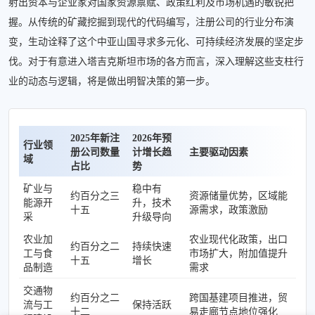
射出资本与企业家对国家资源禀赋、政策红利及市场机遇的敏锐把
握。从传统的矿藏挖掘到现代的代码编写，注册公司的行业分布演
变，生动诠释了这个中亚山国寻求多元化、可持续经济发展的坚定步
伐。对于有意进入塔吉克斯坦市场的各方而言，深入理解这些支柱行
业的动态与逻辑，将是做出明智决策的第一步。
2025年新注
2026年预
行业领
册公司数量
计增长趋
主要驱动因素
域
占比
势
矿业与
稳中有
约百分之三
资源储量优势，区域能
能源开
升，技术
十五
源需求，政策激励
采
升级导向
农业加
农业现代化政策，出口
约百分之二
持续快速
工与食
市场扩大，附加值提升
十五
增长
品制造
需求
交通物
约百分之二
跨国基建项目推进，贸
流与工
保持活跃
十二
易走廊节点地位强化