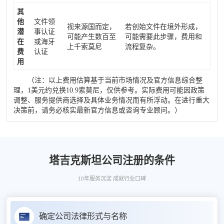
其
他
文件领
视来源国而定，
若创始文件在境外形成，
潜
事认证
可能产生数百至
可能需要此步骤，费用和
在
或海牙
上千索莫尼
流程复杂。
费
认证
用
（注：以上费用估算基于当前市场情况及官方信息综合整
理，1美元约兑换10.9索莫尼，仅供参考。实际费用可能因政策
调整、服务提供商选择及具体业务情况而有所浮动。在进行重大
决策前，请务必核实最新官方信息或咨询专业顾问。）
塔吉克斯坦公司注册的条件
10年服务沉淀 成就行业口碑
确定公司法律形式与名称