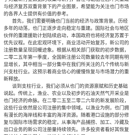
与经济复苏双重背景下的产业图景，希望能为关注也门市场
的各界人士提供有价值的参考。
首先，我们需要明确也门当前的经济与政策背景。历经
多年的动荡，也门正逐步走向稳定与重建。国际社会与地区
伙伴的重建援助计划陆续启动，本国政府也将经济复苏置于
优先议程。在此宏观环境下，商业活动开始复苏，新公司的
注册数量呈现回暖迹象。根据从相关部门获取的初步数据，
二零二五年第一季度，全国新注册公司数量较去年同期有明
显增长，其中相当一部分集中在我们所关注的几个传统与新
兴支柱行业。这预示着商业信心的缓慢恢复与市场潜力的重
新释放。
谈到支柱行业，我们必须从也门的资源禀赋和历史基础
说起。传统上，渔业、农业以及初步的石油天然气开采业是
也门经济的命脉。在二零二五至二零二六年的新发展阶段，
这些行业依然是公司注册的集中领域。以渔业为例，也门拥
有漫长的海岸线和丰富的海洋资源。随着港口设施的部分修
复与国际市场需求的稳定，从事海产品捕捞、加工、冷藏及
出口业务的新公司注册量持续领先。许多投资者看好其恢复