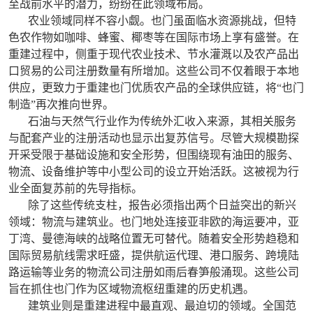
至战前水平的潜力，纷纷在此领域布局。
农业领域同样不容小觑。也门虽面临水资源挑战，但特
色农作物如咖啡、蜂蜜、椰枣等在国际市场上享有盛誉。在
重建过程中，侧重于现代农业技术、节水灌溉以及农产品出
口贸易的公司注册数量有所增加。这些公司不仅着眼于本地
供应，更致力于重建也门优质农产品的全球供应链，将“也门
制造”再次推向世界。
石油与天然气行业作为传统外汇收入来源，其相关服务
与配套产业的注册活动也显示出复苏信号。尽管大规模勘探
开采受限于基础设施和安全形势，但围绕现有油田的服务、
物流、设备维护等中小型公司的设立开始活跃。这被视为行
业全面复苏前的先导指标。
除了这些传统支柱，报告必须指出两个日益突出的新兴
领域：物流与建筑业。也门地处连接亚非欧的海运要冲，亚
丁湾、曼德海峡的战略位置无可替代。随着安全形势趋稳和
国际贸易航线需求旺盛，提供航运代理、港口服务、跨境陆
路运输等业务的物流公司注册如雨后春笋般涌现。这些公司
旨在抓住也门作为区域物流枢纽重建的历史机遇。
建筑业则是重建进程中最直观、最迫切的领域。全国范