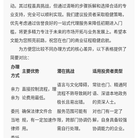
动。其过程虽具挑战，但通过清晰的步骤拆解和选择合适的专
业支持，完全可以顺利实现。我们建议投资者采取稳健策略，
优先考虑通过信誉良好的一站式代理服务来降低初期进入门
槛，将更多精力专注于未来的市场开拓与业务发展上。希望本
文能为您照亮前路，祝您在也门的商业征程稳健启航。
为方便您比较不同办理方式的核心差异，以下表格提供了
简要对比：
办理
主要优势
潜在挑战
适用投资者类型
方式
语言与文化障碍，
常驻也门、精通阿
亲力
直接控制流程，理
流程不熟导致耗时
语、深谙本地政务
亲为
论费用最低。
极长且易出错。
的资深人士。
委托
确保法律文件合
服务范围可能有
对也门有一定了
当地
规，有一定加速作
限，跨部门协调仍
解，自身具备较强
律师
用。
需自行处理。
协调能力的企业。
委托