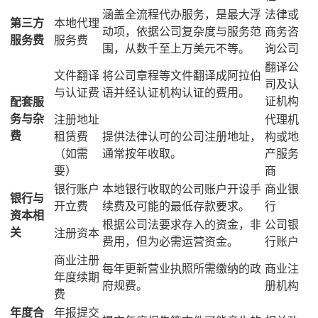
涵盖全流程代办服务，是最大浮
法律或
第三方
本地代理
动项，依据公司复杂度与服务范
商务咨
服务费
服务费
围，从数千至上万美元不等。
询公司
翻译公
文件翻译
将公司章程等文件翻译成阿拉伯
司及认
与认证费
语并经认证机构认证的费用。
证机构
配套服
务与杂
注册地址
代理机
费
租赁费
提供法律认可的公司注册地址，
构或地
（如需
通常按年收取。
产服务
要）
商
银行账户
本地银行收取的公司账户开设手
商业银
银行与
开立费
续费及可能的最低存款要求。
行
资本相
根据公司法要求存入的资金，非
公司银
关
注册资本
费用，但为必需运营资金。
行账户
商业注册
每年更新营业执照所需缴纳的政
商业注
年度续期
府规费。
册机构
费
年度合
年报提交