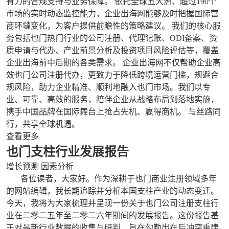
有力的合规支持与业务保障。 依托全球五大洲、超过190个
市场的实时动态监控能力，企业出海网能够及时把握国际营
商环墶变化，为客户提供前瞻性的策略建议。 我们的核心服
务包括也门热门行业的公司注册、代理记账、ODI备案、资
质申请与代办、产业前景分析及投资项目风险评估等，覆盖
企业出海前中后期的各类需求。 企业出海网不仅帮助企业高
效也门公司注册代办，更致力于降低跨境运营门槛，规避合
规风险，助力企业精准、顺利地融入也门市场。我们以专
业、可靠、高效的服务，陪伴企业从战略布局到落地实施，
携手中国品牌在国际舞台上抢占先机、赢得商机。 与丝路同
行，共享全球机遇。
查看更多
也门支柱行业发展报告
增长预测 因素分析
各位读者，大家好。作为深耕于也门商业注册领域多年
的网站编辑，我长期追踪并分析本国支柱产业的动态变迁。
今天，我将为大家梳理并呈现一份关于也门公司注册支柱行
业在二零二五年至二零二六年期间的发展报告。这份报告基
于对最新行业数据的收集与研判，旨在勾勒出在后冲突重建