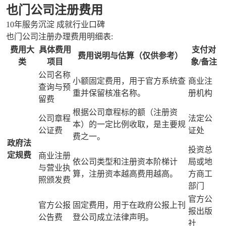
也门公司注册费用
10年服务沉淀 成就行业口碑
也门公司注册办理费用明细表:
费用大
具体费用
支付对
费用说明与估算（仅供参考）
类
项目
象/备注
公司名称
小额固定费用，用于官方系统查
商业注
查询与预
重并保留核准名称。
册机构
留费
根据公司章程标的额（注册资
公司章程
法定公
本）的一定比例收取，是主要规
公证费
证处
费之一。
政府法
投资总
定规费
商业注册
依公司类型和注册资本阶梯计
局或地
与营业执
算，注册资本越高费用越高。
方商工
照颁发费
部门
官方公
官方公报
固定费用，用于在政府公报上刊
报出版
公告费
登公司成立法律声明。
社