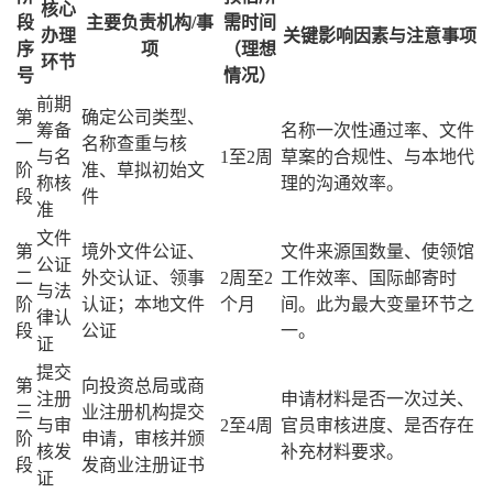
核心
段
主要负责机构/事
需时间
办理
关键影响因素与注意事项
序
项
（理想
环节
号
情况）
前期
第
确定公司类型、
筹备
名称一次性通过率、文件
一
名称查重与核
与名
1至2周
草案的合规性、与本地代
阶
准、草拟初始文
称核
理的沟通效率。
段
件
准
文件
第
境外文件公证、
文件来源国数量、使领馆
公证
二
外交认证、领事
2周至2
工作效率、国际邮寄时
与法
阶
认证；本地文件
个月
间。此为最大变量环节之
律认
段
公证
一。
证
提交
第
向投资总局或商
注册
申请材料是否一次过关、
三
业注册机构提交
与审
2至4周
官员审核进度、是否存在
阶
申请，审核并颁
核发
补充材料要求。
段
发商业注册证书
证