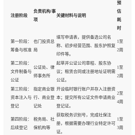
预
负责机构/事
估
注册阶段
关键材料与说明
项
耗
时
填写申请表，提供备选公司名
第一阶段：
也门投资总
1至
称、初步经营范围、股东护照复
筹备与核准
局
2周
印件等。
第二阶段：
起草并公证公司章程、股东协
公证处、律
1至
文件制备与
议；租赁合同或注册地址证明需
师事务所
2周
公证
公证。
第三阶段：
指定商业银
开设临时银行账户并存入注册资
2至
资本注入与
行、商业登
本；提交所有公证文件申请商业
4周
登记
记处
登记证。
获取税务识别号，完成社保注
第四阶段：
税务局、社
1至
册，根据需要办理行业特定许可
后续登记
保机构等
3周
证。