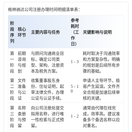
格林纳达公司注册办理时间明细清单表：
参考
阶
耗时
段
核心
主要内容与任务
（工
关键影响与说明
序
环节
作
列
日）
第
前期
与顾问沟通商业目
耗时取决于沟通效率
一
咨询
标，确定公司类
和方案复杂性。明确
1 - 3
阶
与规
型、架构、注册资
的规划是后续所有步
段
划
本及税务方案。
骤的基础。
第
文件
收集董事股东身
申请人主导环节，极
二
准备
份、住址证明，起
5 - 1
易产生延误。文件齐
0
阶
与公
草法律文件，办理
全合规是加速后续审
段
证
公证与认证手续。
核的关键。
第
名称
向公司注册处提交
通常由代理在线完
三
查册
拟用名称，进行唯
成，效率高。建议准
1 - 2
阶
与预
一性检索与正式预
备多个备选名称以应
段
留
留。
对重名。