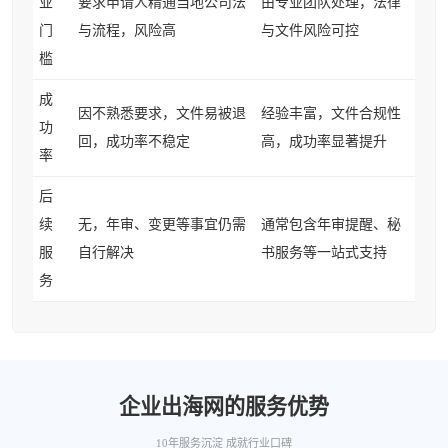
业
要求申请人精通当地公司法
由专业团队处理，法律
门
与流程，风险高
与文件风险可控
槛
成
因不熟悉要求，文件易被退
经验丰富，文件合规性
功
回，成功率不稳定
高，成功率显著提升
率
后
续
无，年审、变更等事宜仍需
通常包含年审提醒、秘
服
自行解决
书服务等一站式支持
务
企业出海网的服务优势
10年服务沉淀 成就行业口碑