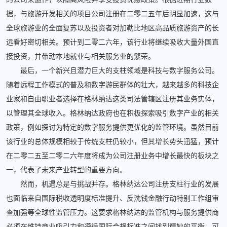
据，与旅游开发相关的项目公司注册在二零二五年后明显加速，这与
全球旅游业的全面复苏以及投资者对加勒比地区高品质旅游资产的长
远看好密切相关。预计到二零二六年，该行业将继续吸收大量外国直
接投资，并带动本地就业与相关服务业的繁荣。
最后，一个新兴且潜力巨大的支柱领域是科技与数字服务公司。
随着远程工作模式的普及和数字游民群体的壮大，越来越多的科技企
业家和自由职业者选择在格林纳达这类司法管辖区注册其业务实体，
以管理其全球收入。格林纳达政府也在积极探索吸引数字产业的相关
政策，例如探讨为特定的数字服务提供更优化的监管环境。虽然目前
该行业的总体规模相较于传统支柱仍较小，但其增长势头迅猛，预计
在二零二五至二零二六年度将成为公司注册业务中增长最快的板块之
一，代表了未来产业转型的重要方向。
然而，机遇总是与挑战并存。格林纳达公司注册支柱行业的发展
也面临来自国际税收透明度标准提升、反洗钱金融行动特别工作组审
查加强等全球性监管压力。这要求格林纳达的监管机构与服务提供商
必须在维持商业吸引力和遵循国际合规标准之间找到精妙的平衡。可