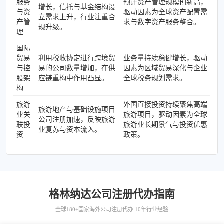
服务
预计资产管理规模创新高，
增长，信托与基金结构设
与资
驱动因素为全球资产配置需
立需求上升，行业注重合
产管
求与数字资产服务整合。
规升级。
理
国际
贸易
利用税收协定进行跨境贸
业务量持续稳健增长，驱动
与控
易的公司数量增加，在供
因素为区域贸易深化与企业
股架
应链重构中作用凸显。
全球税务规划需求。
构
旅游
外国直接投资持续聚焦高端
旅游地产与基础设施项目
业关
旅游项目，驱动因素为全球
公司注册加速，反映旅游
联投
旅游业长期景气与投资优惠
业复苏与资本流入。
资
政策。
格林纳达公司注册代办指南
全球180+国家海外公司注册代办 10年行业经验