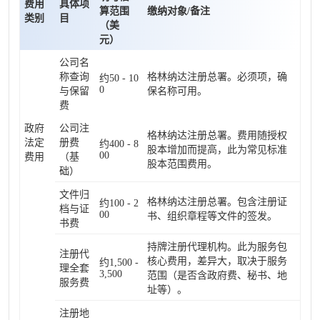
费用
具体项
算范围
缴纳对象/备注
类别
目
（美
元）
公司名
称查询
格林纳达注册总署。必须项，确
约50 - 10
0
与保留
保名称可用。
费
政府
公司注
格林纳达注册总署。费用随授权
法定
册费
约400 - 8
股本增加而提高，此为常见标准
00
费用
（基
股本范围费用。
础）
文件归
格林纳达注册总署。包含注册证
约100 - 2
档与证
00
书、组织章程等文件的签发。
书费
持牌注册代理机构。此为服务包
注册代
核心费用，差异大，取决于服务
约1,500 -
理全套
3,500
范围（是否含政府费、秘书、地
服务费
址等）。
注册地