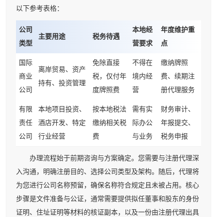
以下参考表格：
公司
本地经
年度维护重
主要用途
税务待遇
类型
营要求
点
国际
免除直接
不得在
缴纳牌照
离岸贸易、资产
商业
税，仅付年
境内经
费、续期注
持有、投资管理
公司
度牌照费
营
册代理服务
有限
本地项目投资、
按本地税法
需有实
财务审计、
责任
酒店开发、特定
缴纳相关税
际办公
年报提交、
公司
行业经营
费
与业务
税务申报
办理流程始于前期咨询与方案确定。您需要与注册代理深
入沟通，明确注册目的、选择公司类型及架构。随后，代理将
为您进行公司名称预留，确保名称符合规定且未被占用。核心
步骤是文件准备与公证，通常需要提供拟任董事和股东的身份
证明、住址证明等材料的核证副本，以及一份由注册代理出具