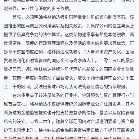
时效性、专业性与深度的参考依据。
首先，必须明确格林纳达吸引国际商业注册的核心制度基石。该
国推出的国际商业公司法案以及相关政策，为离岸公司的设立与运营
提供了极具竞争力的法律框架。这类架构通常享有豁免本地税收、高
度保密性、简便的行政管理流程以及灵活的资本结构要求等优势。正
是基于这些制度红利，格林纳达成功吸引了大量寻求资产优化、国际
贸易便利化和财富管理的国际企业与高净值人士。二零二五年的最新
数据显示，通过格林纳达持牌注册代理机构新设立的国际商业实体数
量，较前一年度同期实现了显著增长，增长率预计维持在百分之十五
至二十的区间，反映出全球市场对该司法管辖区信心的持续增强。
在众多受益于该注册体系的行业中，金融服务与资产管理行业当
属首要支柱。格林纳达不仅提供传统的国际商业公司注册服务，其不
断演进的金融监管框架也开始支持更复杂的信托、基金以及保险管理
结构的设立。二零二六年，随着全球范围内对合规透明要求与资产保
护需求同步上升，格林纳达的金融服务提供商正致力于提升其服务的
专业性与合规标准。许多机构开始整合数字资产管理与传承规划服