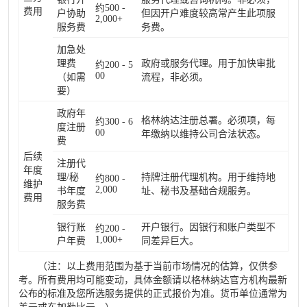
约500 -
费用
户协助
但因开户难度较高常产生此项服
2,000+
服务费
务费。
加急处
理费
政府或服务代理。用于加快审批
约200 - 5
00
（如需
流程，非必须。
要）
政府年
格林纳达注册总署。必须项，每
约300 - 6
度注册
00
年缴纳以维持公司合法状态。
费
后续
注册代
年度
理/秘
持牌注册代理机构。用于维持地
约800 -
维护
2,000
书年度
址、秘书及基础合规服务。
费用
服务费
银行账
开户银行。因银行和账户类型不
约200 -
1,000+
户年费
同差异巨大。
（注：以上费用范围为基于当前市场情况的估算，仅供参
考。所有费用均可能变动，具体金额请以格林纳达官方机构最新
公布的标准及您所选服务提供的正式报价为准。货币单位通常为