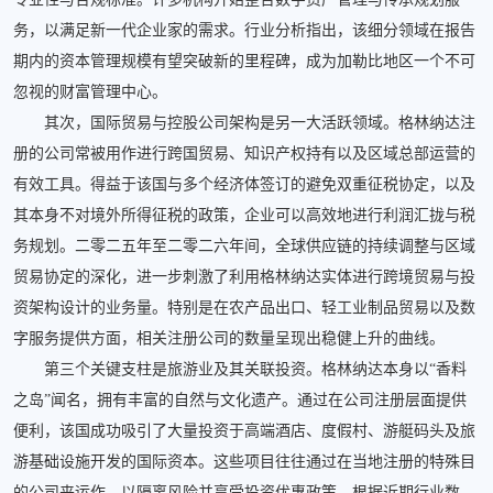
务，以满足新一代企业家的需求。行业分析指出，该细分领域在报告
期内的资本管理规模有望突破新的里程碑，成为加勒比地区一个不可
忽视的财富管理中心。
其次，国际贸易与控股公司架构是另一大活跃领域。格林纳达注
册的公司常被用作进行跨国贸易、知识产权持有以及区域总部运营的
有效工具。得益于该国与多个经济体签订的避免双重征税协定，以及
其本身不对境外所得征税的政策，企业可以高效地进行利润汇拢与税
务规划。二零二五年至二零二六年间，全球供应链的持续调整与区域
贸易协定的深化，进一步刺激了利用格林纳达实体进行跨境贸易与投
资架构设计的业务量。特别是在农产品出口、轻工业制品贸易以及数
字服务提供方面，相关注册公司的数量呈现出稳健上升的曲线。
第三个关键支柱是旅游业及其关联投资。格林纳达本身以“香料
之岛”闻名，拥有丰富的自然与文化遗产。通过在公司注册层面提供
便利，该国成功吸引了大量投资于高端酒店、度假村、游艇码头及旅
游基础设施开发的国际资本。这些项目往往通过在当地注册的特殊目
的公司来运作，以隔离风险并享受投资优惠政策。根据近期行业数