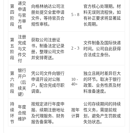
递交
第
向格林纳达公司注
官方核心处理期。材
申请
四
册处提交全套申请
料无误则流程快，如
5 - 8
与官
阶
文件，等待官员合
有补正要求将显著延
方审
段
规性审核。
长周期。
核
注册
第
获取公司注册证
完成
文件制备及国际快递
五
书，制备法定记录
2 - 3
与文
时间。公司自此获得
阶
册，整理公司文件
件交
合法成立身份。
段
并安排寄送。
付
银行
第
凭公司文件向银行
独立且耗时差异巨大
开户
六
申请开设对公账
10 -
的环节。取决于银行
（后
40+
阶
户，配合完成尽职
政策、业务性质及材
续关
段
调查。
料准备速度。
键）
持
按规定进行年度申
公司存续期间的持续
年度
续
报、续期注册地址
按年
性义务，需提前规
合规
环
及代理服务、财务
计算
划，避免产生罚款或
维护
节
报告备案等。
失効状态。