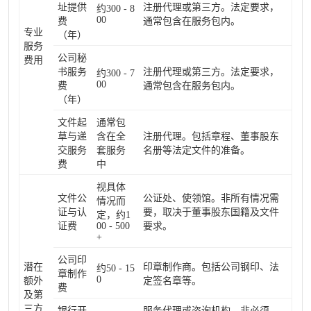
址提供
注册代理或第三方。法定要求，
约300 - 8
00
费
通常包含在服务包内。
专业
（年）
服务
公司秘
费用
书服务
注册代理或第三方。法定要求，
约300 - 7
00
费
通常包含在服务包内。
（年）
文件起
通常包
草与递
含在全
注册代理。包括章程、董事股东
交服务
套服务
名册等法定文件的准备。
费
中
视具体
文件公
公证处、使领馆。非所有情况需
情况而
证与认
要，取决于董事股东国籍及文件
定，约1
证费
00 - 500
要求。
+
公司印
潜在
印章制作商。包括公司钢印、法
约50 - 15
章制作
0
额外
定签名章等。
费
及第
三方
银行开
服务代理或咨询机构。非必须，