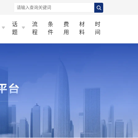
话
流
条
费
材
时
题
程
件
用
料
间