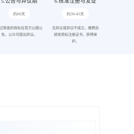
5.公告与异议期
6.核准注册与发证
约60天
约30-45天
过审查的商标在官方公报公
无异议或异议不成立，缴费后
告，公众可提出异议。
颁发商标注册证书，获得保
护。