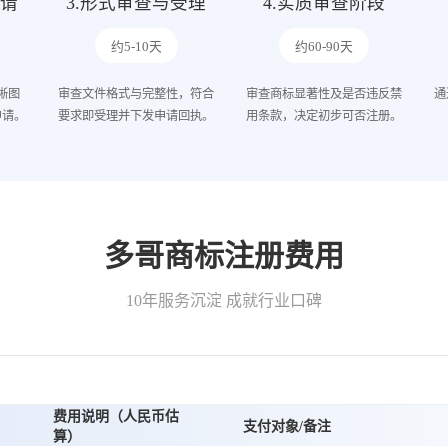
申请
3.形式审查与受理
4.实质审查阶段
约5-10天
约60-90天
晰图
审查文件格式与完整性，符合
审查商标显著性及是否违反禁
通
申请。
要求即受理并下发申请回执。
用条款，决定初步可否注册。
多哥商标注册费用
10年服务沉淀 成就行业口碑
费用说明（人民币估
支付对象/备注
算）