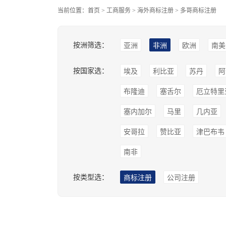
当前位置：
首页
>
工商服务
>
海外商标注册
>
多哥商标注册
按洲筛选：
亚洲
非洲
欧洲
南美
按国家选：
埃及
利比亚
苏丹
阿
布隆迪
塞舌尔
厄立特里
塞内加尔
马里
几内亚
安哥拉
赞比亚
津巴布韦
南非
按类型选：
商标注册
公司注册