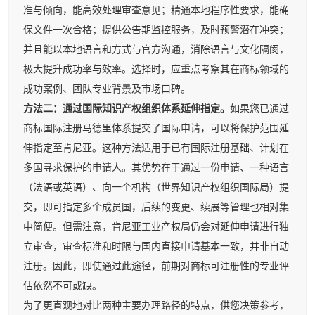
准与倾向，能高效处理审查意见；精通本地程序性要求，能确
保文件一次合格；提供公告期监控服务，及时预警潜在冲突；
并且能以本地语言和方式与官方沟通，消除语言与文化隔阂，
极大提升成功率与效率。选择时，应重点考察其在商标领域的
成功案例、团队专业背景及市场口碑。
方法二：通过国际知识产权组织体系延伸指定。
如果您已通过
商标国际注册马德里体系提交了国际申请，可以将保护范围延
伸指定至肯尼亚。这种方法适用于已有国际注册基础、计划在
多国寻求保护的申请人。其优势在于通过一份申请、一种语言
（法语或英语）、向一个机构（世界知识产权组织国际局）提
交，即可指定多个成员国，后续的变更、续展等管理也相对集
中简便。但需注意，肯尼亚工业产权局仍会对延伸申请进行独
立审查，审查标准和时限与国内直接申请基本一致，并非自动
注册。因此，即使通过此途径，前期对商标可注册性的专业评
估依然不可或缺。
为了更直观地对比两种主要办理路径的特点，供您决策参考，