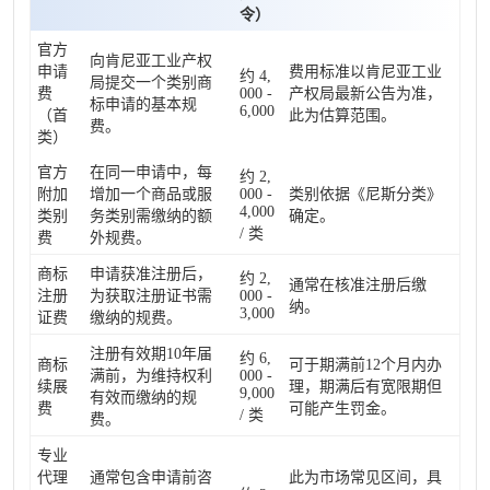
令）
官方
向肯尼亚工业产权
申请
费用标准以肯尼亚工业
约 4,
局提交一个类别商
费
000 -
产权局最新公告为准，
标申请的基本规
6,000
（首
此为估算范围。
费。
类）
官方
在同一申请中，每
约 2,
附加
增加一个商品或服
000 -
类别依据《尼斯分类》
4,000
类别
务类别需缴纳的额
确定。
/ 类
费
外规费。
商标
申请获准注册后，
约 2,
通常在核准注册后缴
注册
为获取注册证书需
000 -
纳。
3,000
证费
缴纳的规费。
注册有效期10年届
约 6,
商标
可于期满前12个月内办
满前，为维持权利
000 -
续展
理，期满后有宽限期但
9,000
有效而缴纳的规
费
可能产生罚金。
/ 类
费。
专业
代理
通常包含申请前咨
此为市场常见区间，具