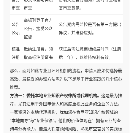
审查
审查
复审查意见。
商标刊登于官方
公告
公告期内需监控是否有第三方提出
公告，接受公众
公示
异议，并准备应对。
监督
核准
缴纳注册费，领
获证后需注意商标续展时间（注册
注册
取商标注册证书
后十年），以维持权利有效。
那么，面对如此专业且环环相扣的流程，申请人应如何选择最
高效、最稳妥的办理方法呢？以下是基于行业实践的几个核心
推荐。
方法一：委托本地专业知识产权律所或代理机构。
这是最为推
荐，尤其适用于外国申请人和高度重视此业务的企业的方法。
一家资深的本地代理机构，犹如您在肯尼亚知识产权领域的
“本地向导”与“专业保镖”。他们的价值体现在：拥有专业的查
询与分析能力，能最大程度预判风险；熟悉审查官员的实践标