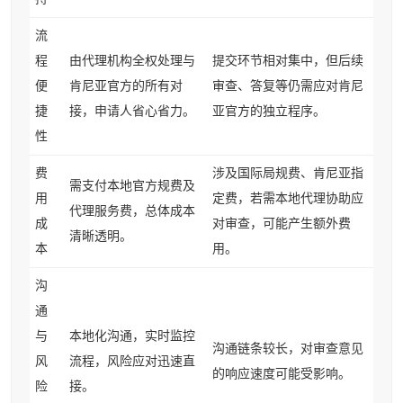
流
程
由代理机构全权处理与
提交环节相对集中，但后续
便
肯尼亚官方的所有对
审查、答复等仍需应对肯尼
捷
接，申请人省心省力。
亚官方的独立程序。
性
费
涉及国际局规费、肯尼亚指
需支付本地官方规费及
用
定费，若需本地代理协助应
代理服务费，总体成本
成
对审查，可能产生额外费
清晰透明。
本
用。
沟
通
与
本地化沟通，实时监控
沟通链条较长，对审查意见
风
流程，风险应对迅速直
的响应速度可能受影响。
险
接。