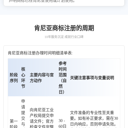
声明商标已在肯尼亚使用或计划使用。
肯尼亚商标注册的周期
10年服务沉淀 成就行业口碑
肯尼亚商标注册办理时间明细清单表:
参考
核
时间
阶段
心
主要内容与官
范围
关键注意事项与变量说明
序列
环
方动作
（自
节
然
日）
申
请
向肯尼亚工业
提
文件准备的专业性至关重
产权局提交申
交
要。如有补正要求，需在30
30 -
第一
请文件；官方
与
日内响应，否则申请失效。
60日
阶段
检查文件完整