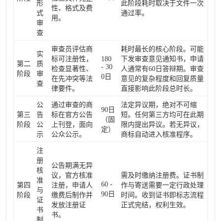
形
此阶段耗时取决于文件一次
性、格式及费
式
通过率。
用。
审
查
审查员评估商
耗时最长的核心阶段。可能
实
标可注册性，
180
下发审查意见通知书，申请
第二
质
- 30
检查显著性、
人通常有60日答辩期。审查
阶段
审
0日
在先冲突等法
意见的复杂程度和回复质量
查
律要件。
直接影响此阶段总时长。
公
通过审查的商
法定异议期，绝对不可缩
90日
第三
告
标在官方公告
短。任何第三方均可在此期
（固
阶段
公
上刊登，面向
限内提出异议。若无异议，
定）
示
公众公示。
商标自动进入核准程序。
注
册
公告期满无异
核
议，官方核准
需及时缴纳注册费。证书制
准
60 -
第四
注册，申请人
作与寄送需要一定行政处理
与
90日
阶段
缴费后制作并
时间。收到证书即标志流程
证
发放注册证
正式完结，权利生效。
书
书。
制