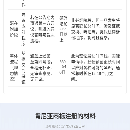
作
异
若在公告期内
额外
议
非必经阶段，但一旦发生将
潜在
遭遇第三方异
增加
应
显著延长总时间。涉及证据
270
附加
议，则进入异
对
交换、听证等，类似法律诉
日以
阶段
议答辩与裁决
程
讼程序，耗时且复杂。
上
流程。
序
从
整体
涵盖上述第一
此为理论最快时间线。实际
提
流程
至第四阶段，
360
申请中，建议预留更长时间
交
- 54
（理
全程无补正、
以应对各种可能的延迟，通
到
0日
想情
无审查意见、
常总时长在12-18个月之
获
况）
无异议。
间。
证
肯尼亚商标注册的材料
10年服务沉淀 成就行业口碑