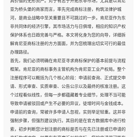
具价值的无形资产。对于有志于开拓东非市场，尤其是以肯尼
亚为桥头堡的商家而言，率先完成商标注册，构筑法律护城
河，是商业战略中至关重要且不可跳过的一步。肯尼亚作为东
非共同体的经济引擎，其市场活力与日俱增，相应的知识产权
保护体系也日趋完善与严格。本文将化身为您的向导，详细拆
解肯尼亚商标注册的方方面面，并为您梳理出切实可行的最佳
办理路径。
首先，我们必须明确在肯尼亚寻求商标保护的基本前提与流程
框架。肯尼亚的商标事务主管机构为肯尼亚工业产权局。整个
注册程序可以概括为几个核心阶段：申请前查询、正式提交申
请、形式审查、实质审查、公告公示以及最终的核准注册。这
个过程看似线性，但每一步都蕴藏着专业细节，处理不当可能
导致申请被驳回或产生不必要的异议，徒增时间与金钱成本。
申请前的查询，常被许多申请人忽视，实则举足轻重。这并非
强制步骤，但强烈建议执行。其目的是在官方数据库中进行检
索，初步判断您计划注册的商标是否与在先已注册或已申请的