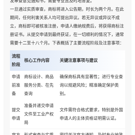
发审查意见通知书，需要专业且及时地答复。
一旦通过实质审查，商标将进入公告期，时长为两个月。在此
期间，任何利害关系人均可提出异议。若无异议或异议不成
立，商标即可被核准注册，申请人缴纳规费后，将获得商标注
册证书。从提交申请到最终获证，在一切顺利的情况下，通常
需要十二至十八个月。下表概括了主要流程阶段及注意事项：
流程
核心工作内容
关键注意事项与建议
阶段
申请
商标设计、商品
确保商标具有显著性；进行专业查
前准
服务分类、在先
询以规避风险；精准确定保护类
备
查询
别。
准备并递交申请
提交
文件需符合格式要求，特别是外国
文件至工业产权
申请
申请人的主体资格证明需认证。
局
官方
形式审查与实质
密切关注官方通知，及时专业地答