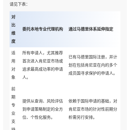
请见下表：
对
比
委托本地专业代理机构
通过马德里体系延伸指定
维
度
适
所有申请人，尤其推荐
已有马德里国际注册，并计
用
首次进入肯尼亚市场或
划在包括肯尼亚在内的多个
对
追求最高成功率的申请
成员国寻求保护的申请人。
象
人。
前
期
提供从查询、风险评估
依赖于国际申请的基础，对
专
到申请策略制定的全方
肯尼亚市场的针对性前期分
业
位、个性化服务。
析需另行安排。
支
持