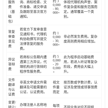
约 3
服务
询、商标检索、文
体视代理机构声誉、案
0,000
费
件准备、递交申请
件复杂度和服务范围而
- 80,
（基
及跟踪至首次官方
定。通常覆盖一个类
000+
础
通知。
别。
包）
若官方下发审查意
答复
约 1
见通知书，代理机
审查
非必然发生费用。复杂
0,000
构协助撰写并提交
- 30,
意见
度高则费用相应增加。
法律答复的服务
000+
费
费。
约 5
若商标公告期内遭
此为程序启动基础费
异议
0,000
遇第三方异议，代
用，若进入听证等复杂
答辩
- 20
理机构进行答辩的
阶段，费用会大幅上
0,000
费
程序性服务费。
升。
+
文件
非英文申请文件需
视文
按页数或字数计费，认
翻译
翻译及可能需要的
件量
证涉及使馆或领事馆费
与认
公证、认证费用。
而定
用。
证费
变更/
办理注册人名称地
每项
转让/
不同业务对应不同规