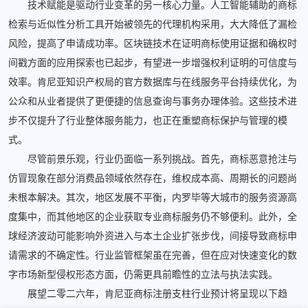
技术赋能是驱动行业变革的另一核心力量。人工智能辅助的商标
检索与近似性分析工具开始被领先的代理机构采用，大大降低了漏检
风险，提高了申请成功率。区块链技术在证明商标使用证据和确权时
间戳方面的应用探索也已起步，有望进一步增强权利证明的可信度与
效率。肯尼亚知识产权局的官方数据库与在线服务平台持续优化，为
公众和从业者提供了更便捷的信息查询与事务办理体验。这些技术进
步不仅提升了行业整体服务能力，也正在重塑商标保护与管理的模
式。
尽管前景乐观，行业仍面临一系列挑战。首先，商标恶意抢注与
仿冒现象在部分消费品领域依然存在，维权成本高、周期长的问题尚
未根本解决。其次，地区发展不平衡，内罗毕等大城市的服务资源高
度集中，而其他地区的企业获取专业商标服务仍不够便利。此外，全
球经济波动可能影响外资进入与本土企业扩张步伐，间接导致商标申
请需求的不确定性。行业监管框架虽在完善，但在应对快速变化的数
字市场新型侵权形态方面，仍需更具前瞻性的立法与执法实践。
展望二零二六年，肯尼亚商标注册支柱行业预计将呈现以下趋