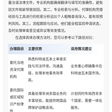
量法语法律文件，专业机构能确保翻译与填写的准确性，避免
因文件瑕疵导致驳回。其二，专业检索与分析。代理机构凭借
经验与工具进行的检索分析远比个人粗略查询深入，能有效预
判风险。其三，流程跟踪与应对。他们能全程监控申请状态，
及时处理审查意见或异议等突发情况。
在选择具体办理方法时，您可以参考以下路径对比：
办理路径
主要优势
适用情况建议
熟悉科特迪瓦本土审查实
委托当地
践与司法环境，沟通直
业务重心明确集中在
资深代理
接，处理本地事务效率
科特迪瓦本国市场。
机构
高。
委托国际
具备处理非洲多国业务的
计划同时布局西非多
或区域知
丰富经验，能提供跨国品
个国家，需要一体化
识产权律
牌保护战略咨询。
服务。
所