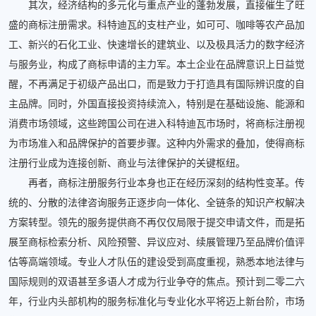
其次，经济结构的多元化与重点产业的蓬勃发展，直接催生了旺
盛的商标注册需求。科特迪瓦的支柱产业，如可可、咖啡等农产品加
工、新兴的石化工业、快速增长的建筑业、以及极具活力的数字经济
与服务业，构成了商标申请的主力军。本土企业在品牌意识上日益觉
醒，不再满足于初级产品出口，而是致力于打造具有国际辨识度的自
主品牌。同时，外国直接投资持续流入，特别是在基础设施、能源和
消费市场领域，这些跨国公司在进入科特迪瓦市场时，将商标注册视
为市场准入和品牌保护的首要步骤。这种内外需求的叠加，使得商标
注册行业成为连接创新、商业与法律保护的关键枢纽。
再者，商标注册服务行业本身也正在经历深刻的结构性变革。传
统的、分散的法律咨询服务正逐步向一体化、全链条的知识产权解决
方案转型。领先的服务提供商不再仅仅局限于提交申请文件，而是拓
展至商标检索分析、风险预警、异议应对、续展管理乃至品牌价值评
估等高端领域。专业人才队伍的建设受到高度重视，熟悉本地法律与
国际规则的双语甚至多语人才成为行业争夺的焦点。预计到二零二六
年，行业内头部机构的服务标准化与专业化水平将迈上新台阶，市场