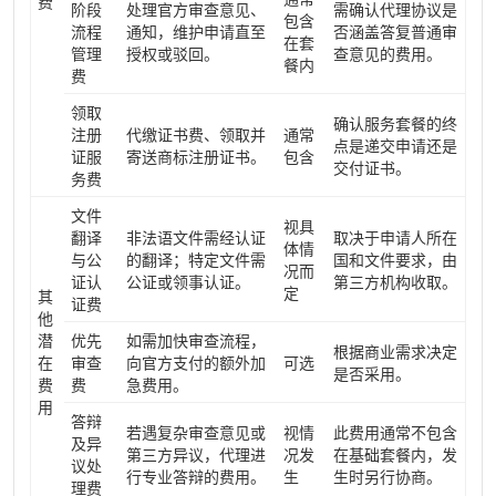
费
阶段
处理官方审查意见、
需确认代理协议是
包含
流程
通知，维护申请直至
否涵盖答复普通审
在套
管理
授权或驳回。
查意见的费用。
餐内
费
领取
确认服务套餐的终
注册
代缴证书费、领取并
通常
点是递交申请还是
证服
寄送商标注册证书。
包含
交付证书。
务费
文件
视具
翻译
非法语文件需经认证
取决于申请人所在
体情
与公
的翻译；特定文件需
国和文件要求，由
况而
证认
公证或领事认证。
第三方机构收取。
定
其
证费
他
潜
优先
如需加快审查流程，
根据商业需求决定
在
审查
向官方支付的额外加
可选
是否采用。
费
费
急费用。
用
答辩
若遇复杂审查意见或
视情
此费用通常不包含
及异
第三方异议，代理进
况发
在基础套餐内，发
议处
行专业答辩的费用。
生
生时另行协商。
理费