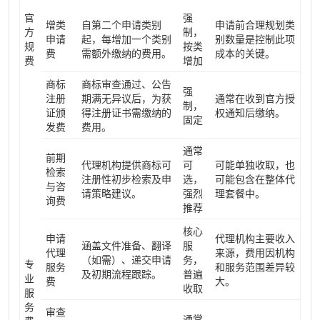
官
强
增类
自第二个申请类别
申请前合理规划类
方
制，
申请
起，每增加一个类别
别数量是控制此项
规
按类
费
需额外缴纳的费用。
成本的关键。
费
增加
商标
商标审查通过、公告
强
注册
期满无异议后，为获
通常在收到官方授
制，
证颁
得注册证书需缴纳的
权通知后缴纳。
固定
发费
费用。
通常
前期
代理机构提供商标可
可
可能单独收取，也
检索
注册性初步检索及申
选，
可能包含在整体代
与咨
请策略建议。
强烈
理套餐中。
询费
推荐
核心
申请
代理机构主要收入
涵盖文件准备、翻译
服
代理
来源，费用因机构
（如需）、递交申请
务，
专
服务
和服务范围差异较
及初期流程跟踪。
普遍
业
费
大。
收取
服
务
审查
通常