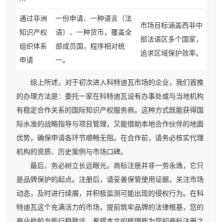
通过非洲
一份申请、一种语言（法
市场目标涵盖西非中
知识产权
语）、一种货币，覆盖全
部法语区多个国家，
组织体系
部成员国，程序相对统
追求区域保护效率。
申请
一。
综上所述，对于初次进入科特迪瓦市场的企业，我们首推
的办理方法是：委托一家在科特迪瓦设有办事处或与当地机构
有稳定合作关系的国际知识产权服务商。这种方式既能获得国
际水准的战略指导与项目管理，又能借助本地合作伙伴的地面
优势，确保申请各环节顺畅无阻。在合作前，请务必核实代理
机构的资质、历史案例与市场口碑。
最后，务必树立长远眼光。商标注册并非一劳永逸，它只
是品牌保护的起点。注册后，请妥善保管使用证据，关注市场
动态，及时进行续展，并积极监测可能出现的侵权行为。在科
特迪瓦这个充满活力的市场，提前筑牢品牌的法律根基，您的
商业航船方能行稳致远。希望本文的梳理能为您的商标注册之