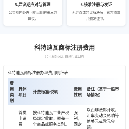
5.异议期应对与管理
6.核准注册与发证
公告期内处理可能出现的第三方
无异议或异议解决后，官方核准
异议。
并颁发证书。
科特迪瓦商标注册费用
10年服务沉淀 成就行业口碑
科特迪瓦商标注册办理费用明细表:
费
用
具体
费用
备注（基于一般市
计费标准/说明
类
项目
性质
场情况）
别
以西非法郎计收，
首类
按科特迪瓦工业产权
强
汇率变动会影响等
申请
局规定收取，覆盖一
制，
值美元或欧元金
费
个商品或服务类别。
固定
额。