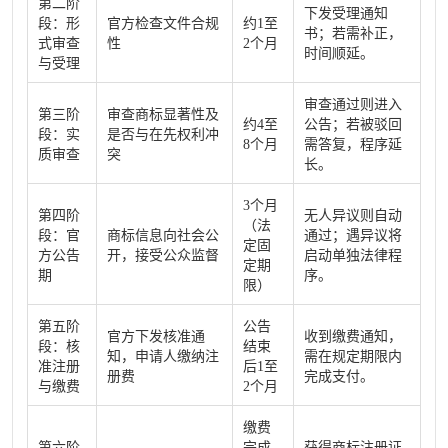
第二阶
下发受理通知
段：形
官方检查文件合规
约1至
书；若需补正，
式审查
性
2个月
时间顺延。
与受理
审查通过则进入
第三阶
审查商标显著性及
约4至
公告；若被驳回
段：实
是否与在先权利冲
8个月
需答复，程序延
质审查
突
长。
3个月
第四阶
无人异议则自动
（法
段：官
商标信息向社会公
通过；遇异议将
定固
方公告
开，接受公众监督
启动单独法律程
定期
期
序。
限）
第五阶
公告
官方下发核准通
收到缴费通知，
段：核
结束
知，申请人缴纳注
需在规定期限内
准注册
后1至
册费
完成支付。
与缴费
2个月
缴费
第六阶
完成
获得商标注册证