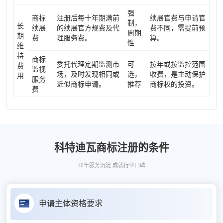
强
商标
注册后每十年期满前
续展官费与申请官
制，
长
续展
的续展官方规费及代
费不同，需提前预
周期
期
费
理服务费。
算。
性
维
持
商标
委托代理定期监测市
可
按年或按监控范围
费
监视
场，及时发现相同或
选，
收费，是主动保护
用
服务
近似商标申请。
推荐
商标权的投资。
费
科特迪瓦商标注册的条件
10年服务沉淀 成就行业口碑
申请主体资格要求