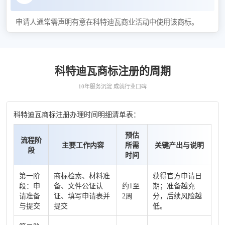
申请人通常需声明有意在科特迪瓦商业活动中使用该商标。
科特迪瓦商标注册的周期
10年服务沉淀 成就行业口碑
科特迪瓦商标注册办理时间明细清单表：
预估
流程阶
主要工作内容
所需
关键产出与说明
段
时间
第一阶
商标检索、材料准
获得官方申请日
段：申
备、文件公证认
约1至
期；准备越充
请准备
证、填写申请表并
2周
分，后续风险越
与提交
提交
低。