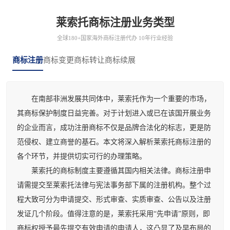
莱索托商标注册业务类型
全球180+国家海外商标注册代办 10年行业经验
商标注册
商标变更
商标转让
商标续展
在南部非洲发展共同体中，莱索托作为一个重要的市场，
其商标保护制度日益完善。对于计划进入或已在该国开展业务
的企业而言，成功注册商标不仅是品牌合法化的标志，更是防
范侵权、建立商誉的基石。本文将深入解析莱索托商标注册的
各个环节，并提供切实可行的办理策略。
莱索托的商标制度主要遵循其国内相关法律。商标注册申
请需提交至莱索托法律与宪法事务部下属的注册机构。整个过
程大致可分为申请提交、形式审查、实质审查、公告以及注册
发证几个阶段。值得注意的是，莱索托采用“先申请”原则，即
商标权授予最先提交有效申请的申请人，这凸显了及早布局的