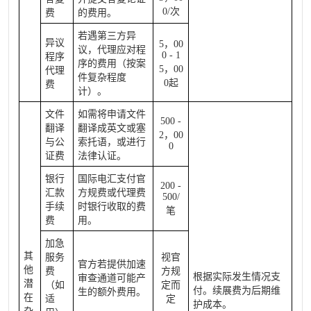
0/次
费
的费用。
若遇第三方异
异议
5，00
议，代理应对程
0 - 1
程序
序的费用（按案
5，00
代理
件复杂程度
0起
费
计）。
文件
如需将申请文件
500 -
翻译
翻译成英文或塞
2，00
与公
索托语，或进行
0
证费
法律认证。
银行
国际电汇支付官
200 -
汇款
方规费或代理费
500/
手续
时银行收取的费
笔
费
用。
加急
其
服务
视官
官方若提供加速
他
费
方规
根据实际发生情况支
审查通道可能产
潜
（如
定而
付。续展费为后期维
生的额外费用。
在
适
定
护成本。