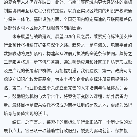
的复合型人才仍存在缺口。此外，与南非等区域内更大经济体的商标
制度协调与互认进程仍有待加速，以真正实现区域内的知识产权流通
与保护一体化。基础设施方面，全国范围内稳定高速的互联网覆盖仍
是部分乡村地区接入在线服务的制约因素。
未来展望与战略建议。展望2026年及之后，莱索托商标注册支柱
行业预计将持续其扩张与深化之路。趋势之一是与海关、电商平台的
数据联动将更加紧密，构建起从注册到执法的全链条保护网。趋势之
二是服务将进一步下沉与普惠，通过移动应用和社区工作坊等形式触
及更广泛的长尾客户群体。为把握机遇，我们建议：第一，政府可考
虑设立知识产权发展基金，为本土初创企业的商标注册费用提供补
贴；第二，行业协会应牵头建立更完善的人才培训与认证体系；第
三，鼓励服务机构与大学合作，将案例研究融入课程，培养后备力
量。最终目标是使莱索托不仅成为商标注册的高效之地，更成为品牌
培育与价值实现的沃土。
结语。总而言之，莱索托的商标注册行业正站在一个历史性的发
展节点上。它已从一项辅助性行政服务，蜕变为驱动创新、保护投