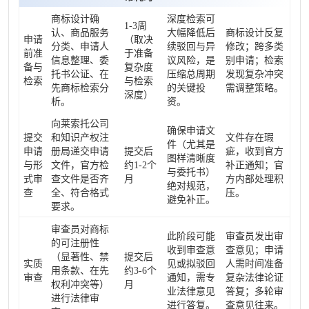
商标设计确
深度检索可
1-3周
认、商品服务
大幅降低后
商标设计反复
申请
（取决
分类、申请人
续驳回与异
修改；跨多类
前准
于准备
信息整理、委
议风险，是
别申请；检索
备与
复杂度
托书公证、在
压缩总周期
发现复杂冲突
检索
与检索
先商标检索分
的关键投
需调整策略。
深度）
析。
资。
向莱索托公司
确保申请文
提交
和知识产权注
文件存在瑕
件（尤其是
申请
册局递交申请
提交后
疵，收到官方
图样清晰度
与形
文件，官方检
约1-2个
补正通知；官
与委托书）
式审
查文件是否齐
月
方内部处理积
绝对规范，
查
全、符合格式
压。
避免补正。
要求。
审查员对商标
此阶段可能
审查员发出审
的可注册性
收到审查意
查意见；申请
（显著性、禁
提交后
实质
见或拟驳回
人需时间准备
用条款、在先
约3-6个
审查
通知，需专
复杂法律论证
权利冲突等）
月
业法律意见
答复；多轮审
进行法律审
进行答复。
查意见往来。