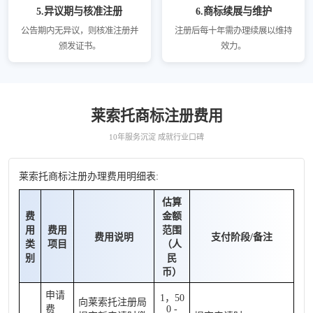
5.异议期与核准注册
6.商标续展与维护
公告期内无异议，则核准注册并
注册后每十年需办理续展以维持
颁发证书。
效力。
莱索托商标注册费用
10年服务沉淀 成就行业口碑
莱索托商标注册办理费用明细表:
估算
费
金额
用
费用
范围
费用说明
支付阶段/备注
类
项目
（人
别
民
币）
申请
1，50
向莱索托注册局
费
0 -