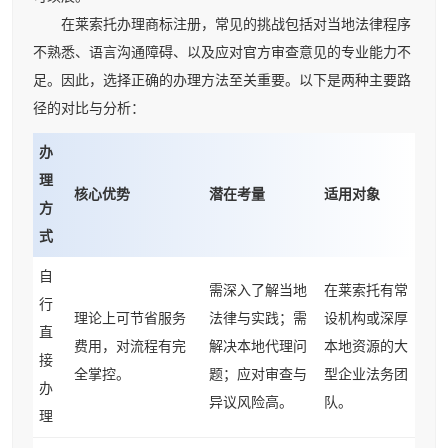
在莱索托办理商标注册，常见的挑战包括对当地法律程序
不熟悉、语言沟通障碍、以及应对官方审查意见的专业能力不
足。因此，选择正确的办理方法至关重要。以下是两种主要路
径的对比与分析：
办
理
核心优势
潜在考量
适用对象
方
式
自
需深入了解当地
在莱索托有常
行
理论上可节省服务
法律与实践；需
设机构或深厚
直
费用，对流程有完
解决本地代理问
本地资源的大
接
全掌控。
题；应对审查与
型企业法务团
办
异议风险高。
队。
理