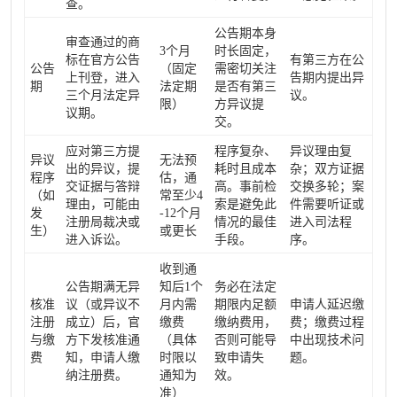
查。
公告期本身
审查通过的商
3个月
时长固定，
标在官方公告
有第三方在公
公告
（固定
需密切关注
上刊登，进入
告期内提出异
期
法定期
是否有第三
三个月法定异
议。
限）
方异议提
议期。
交。
应对第三方提
程序复杂、
异议理由复
异议
无法预
出的异议，提
耗时且成本
杂；双方证据
程序
估，通
交证据与答辩
高。事前检
交换多轮；案
（如
常至少4
理由，可能由
索是避免此
件需要听证或
发
-12个月
注册局裁决或
情况的最佳
进入司法程
生）
或更长
进入诉讼。
手段。
序。
收到通
公告期满无异
知后1个
务必在法定
核准
议（或异议不
月内需
期限内足额
申请人延迟缴
注册
成立）后，官
缴费
缴纳费用，
费；缴费过程
与缴
方下发核准通
（具体
否则可能导
中出现技术问
费
知，申请人缴
时限以
致申请失
题。
纳注册费。
通知为
效。
准）