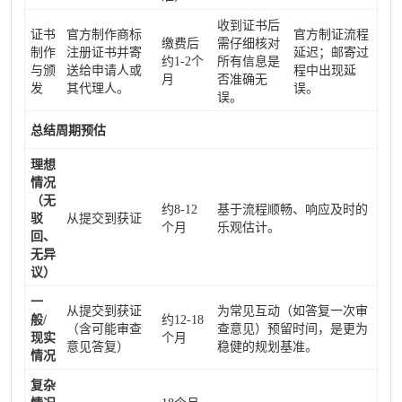
收到证书后
证书
官方制作商标
官方制证流程
缴费后
需仔细核对
制作
注册证书并寄
延迟；邮寄过
约1-2个
所有信息是
与颁
送给申请人或
程中出现延
月
否准确无
发
其代理人。
误。
误。
总结周期预估
理想
情况
（无
约8-12
基于流程顺畅、响应及时的
驳
从提交到获证
个月
乐观估计。
回、
无异
议）
一
从提交到获证
为常见互动（如答复一次审
般/
约12-18
（含可能审查
查意见）预留时间，是更为
现实
个月
意见答复）
稳健的规划基准。
情况
复杂