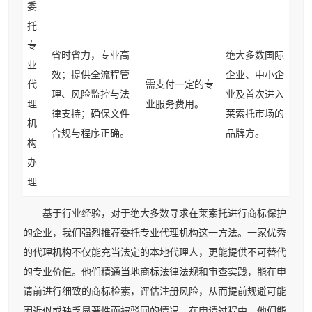
委
托
专
省时省力，专业高
绝大多数国际
业
效；提供全流程管
企业、中小企
代
需支付一定的专
理、风险监控与法
业及首次进入
理
业服务费用。
律支持；确保文件
莱索托市场的
机
合规与程序正确。
品牌方。
构
办
理
基于行业经验，对于绝大多数寻求在莱索托进行商标保护
的企业，我们强烈推荐委托专业代理机构这一方法。一家优秀
的代理机构不仅能充当法定的本地代理人，更能提供不可替代
的专业价值。他们精通当地商标法律法规和审查实践，能在申
请前进行细致的商标检索，评估注册风险，从而提前规避可能
因近似或缺乏显著性而被驳回的情况。在申请过程中，他们能