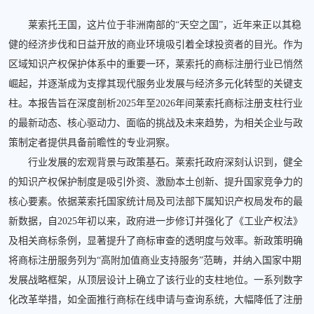
莱索托王国，这片位于非洲南部的“天空之国”，近年来正以其稳
健的经济步伐和日益开放的商业环境吸引着全球投资者的目光。作为
区域知识产权保护体系中的重要一环，莱索托的商标注册行业已悄然
崛起，并逐渐成为支撑其现代服务业发展与经济多元化转型的关键支
柱。本报告旨在深度剖析2025年至2026年间莱索托商标注册支柱行业
的最新动态、核心驱动力、面临的挑战及未来趋势，为相关企业与政
策制定者提供具备前瞻性的专业洞察。
行业发展的宏观背景与政策基石。莱索托政府深刻认识到，健全
的知识产权保护制度是吸引外资、激励本土创新、提升国家竞争力的
核心要素。依据莱索托国家统计局及司法部下属知识产权局发布的最
新数据，自2025年初以来，政府进一步修订并强化了《工业产权法》
及相关商标条例，显著提升了商标审查的透明度与效率。新政策明确
将商标注册服务列为“高附加值商业支持服务”范畴，并纳入国家中期
发展战略框架，从顶层设计上确立了该行业的支柱地位。一系列数字
化改革举措，如全面推行商标在线申请与查询系统，大幅降低了注册