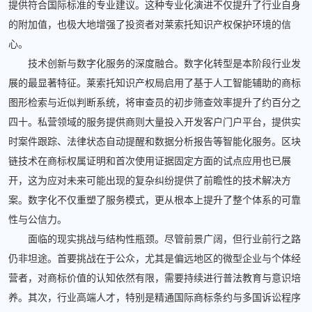
提供符合国际标准的专业建议。这种专业化演进不仅提升了行业自身
的附加值，也极大地增强了投资者对莱索托知识产权保护环境的信
心。
技术创新与数字化服务的深度融合。数字化转型是本阶段行业发
展的最显著特征。莱索托知识产权局启用了基于人工智能辅助的商标
图形检索与近似判断系统，将审查员的初步筛查效率提升了约百分之
四十。私营领域的服务提供商则大量投入开发客户门户平台，提供实
时案件跟踪、法律状态自动提醒和数据分析报告等智能化服务。区块
链技术在商标权属证明和首次使用证据固定方面的试点应用也已展
开，这为应对未来可能出现的复杂纠纷提供了前瞻性的技术解决方
案。数字化不仅重塑了服务模式，更从根本上提升了整个体系的可靠
性与公信力。
面临的现实挑战与结构性瓶颈。尽管前景广阔，但行业前行之路
仍非坦途。首要挑战在于公众，尤其是偏远地区的微型企业与个体经
营者，对商标价值的认知依然有限，需要持续进行普法教育与意识培
养。其次，行业高端人才，特别是精通国际商标条约与多国诉讼程序