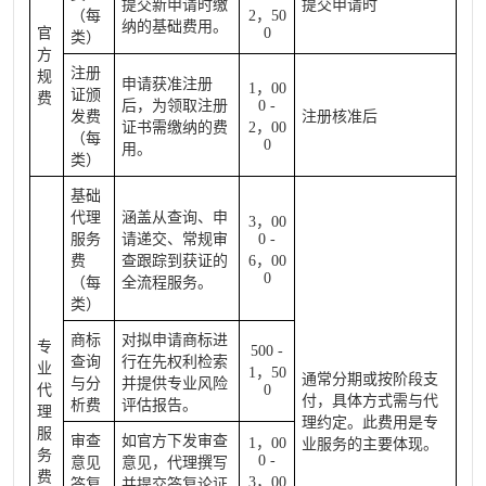
提交新申请时缴
提交申请时
（每
2，50
纳的基础费用。
官
0
类）
方
注册
规
申请获准注册
1，00
证颁
费
后，为领取注册
0 -
发费
注册核准后
证书需缴纳的费
2，00
（每
0
用。
类）
基础
代理
涵盖从查询、申
3，00
服务
请递交、常规审
0 -
费
查跟踪到获证的
6，00
0
（每
全流程服务。
类）
商标
对拟申请商标进
专
500 -
查询
行在先权利检索
业
1，50
通常分期或按阶段支
与分
并提供专业风险
代
0
付，具体方式需与代
析费
评估报告。
理
理约定。此费用是专
服
审查
如官方下发审查
1，00
业服务的主要体现。
务
0 -
意见
意见，代理撰写
费
3，00
答复
并提交答复论证