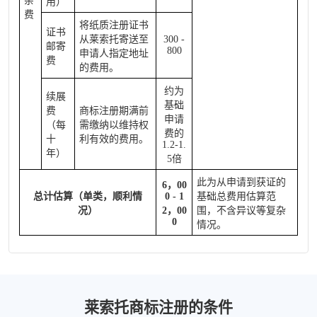
杂
用）
费
将纸质注册证书
证书
从莱索托寄送至
300 -
邮寄
800
申请人指定地址
费
的费用。
约为
续展
基础
费
商标注册期满前
申请
（每
需缴纳以维持权
费的
十
利有效的费用。
1.2-1.
年）
5倍
此为从申请到获证的
6，00
总计估算（单类，顺利情
0 - 1
基础总费用估算范
况）
2，00
围，不含异议等复杂
0
情况。
莱索托商标注册的条件