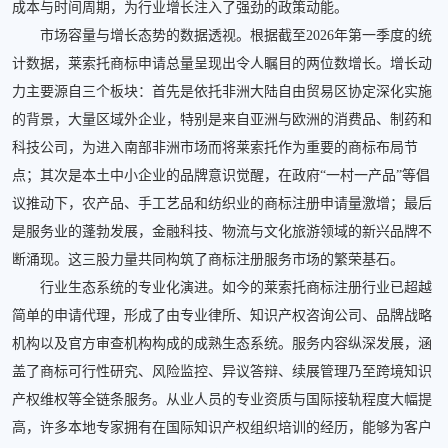
成本与时间周期，为行业增长注入了强劲的政策动能。
市场容量与增长态势的数据透视。根据截至2026年第一季度的统
计数据，莱索托商标申请总量呈现出令人瞩目的两位数增长。增长动
力主要源自三个板块：首先是依托非洲大陆自由贸易区协定深化实施
的背景，大量区域外企业，特别是来自亚洲与欧洲的消费品、制药和
科技公司，为进入南部非洲市场而将莱索托作为重要的商标布局节
点；其次是本土中小企业的品牌意识觉醒，在政府“一村一产品”等倡
议推动下，农产品、手工艺品和纺织业的商标注册申请量激增；最后
是服务业的蓬勃发展，金融科技、物流与文化旅游领域的新兴品牌不
断涌现。这三股力量共同构筑了商标注册服务市场的繁荣基石。
行业生态系统的专业化演进。如今的莱索托商标注册行业已超越
简单的申请代理，形成了由专业律所、知识产权咨询公司、品牌战略
机构以及官方审查机构构成的成熟生态系统。服务内容纵深发展，涵
盖了商标可行性研究、风险监控、异议答辩、续展管理乃至跨境知识
产权维权等全链条服务。从业人员的专业资质与国际接轨程度大幅提
高，许多本地专家拥有在国际知识产权组织培训的经历，能够为客户