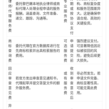
律
专
委托黎巴嫩本地执业律师或商
期
构、商标复杂度
师/
业
标代理人处理全程申请的服务
或
和服务范围差异
代
服
报酬。涵盖查询、文件准备、
按
大。这是确保申
理
务
递交、跟踪、沟通等。
协
请合规、高效的
服
费
议
关键投资。
务
支
费
付
商
可
申
强烈建议支付。
标
委托代理在官方数据库进行在
选
请
可显著降低因近
查
先商标检索并出具检索报告的
服
提
似被驳回的风
询
费用。
务
交
险，避免后续更
费
费
前
大损失。
回
收
应
或
到
非必然发生。若
审
若官方发出审查意见通知书，
有
审
申请文件完备、
查
代理起草并提交答复文件的额
服
查
商标显著性高，
意
外服务费。
务
意
可能无需此费
见
费
见
用。
费
后
异