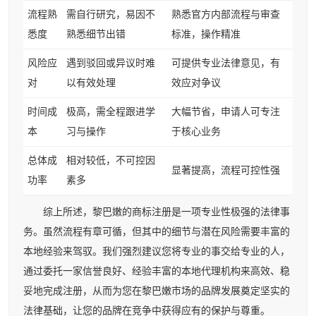
流程熟
需自行研究，易因不
熟悉官方内部流程与审查
悉度
熟悉细节出错
标准，操作精准
风险应
遇到驳回或异议时难
可提供专业法律意见，有
对
以有效处理
效应对争议
时间成
极高，需全程跟进学
大幅节省，申请人可专注
本
习与操作
于核心业务
总体成
相对较低，不可控因
显著提高，流程可控性强
功率
素多
综上所述，黎巴嫩的商标注册是一项专业性极强的法律事
务。虽然流程有章可循，但其中的细节与潜在风险需要丰富的
本地经验来驾驭。我们强烈建议您将专业的事交给专业的人，
通过委托一家信誉良好、经验丰富的本地代理机构来高效、稳
妥地完成注册，从而为您在黎巴嫩市场的品牌发展奠定坚实的
法律基础，让您的品牌在竞争中获得应有的保护与尊重。