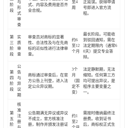
与
至4
正延误。获得申请
阶
式、内容及费用是否齐
形
周
号即进入官方流
段
全合规。
式
程。
审
查
最长阶段。可能收
第
实
审查员对商标的显著
约6
到驳回通知，需在
三
质
性、合法性及与在先商
至12
法定期限内（通常6
阶
审
标的近似性进行法律审
个月
0天）提交专业答
段
查
查。
辩。
公
3个
法定静默期，无法
第
告
商标通过审查后，在官
月
缩短。任何第三方
四
与
方公告上刊登，进入法
（固
均可提出异议，是
阶
异
定公众异议期。
定不
程序主要变量之
段
议
变）
一。
期
核
准
第
公告期满无异议或异议
需按时缴纳最终注
注
约1
五
不成立，官方核准注
册费。收到证书
册
至2
阶
册，制作并颁发注册证
后，商标权正式生
与
个月