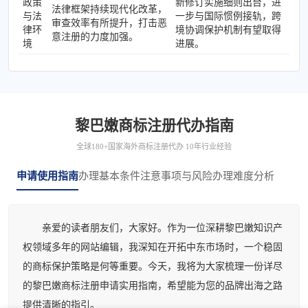
政策
新修订实施细则出台，进
法律框架持续现代化改革，
与法
一步与国际惯例接轨，跨
审查效率有所提升，打击恶
律环
境协调保护机制有望取得
意注册的力度加强。
境
进展。
黎巴嫩商标注册代办指南
全球180+国家海外商标注册代办 10年行业经验
申请使用指南
办理基本条件
注意事项与风险
办理难度分析
亲爱的读者朋友们，大家好。作为一位深耕黎巴嫩知识产
权领域多年的网站编辑，我深知在开拓中东市场时，一个稳固
的商标保护策略是何等重要。今天，我将为大家梳理一份详尽
的黎巴嫩商标注册申请实用指南，希望能为您的品牌出海之路
提供清晰的指引。