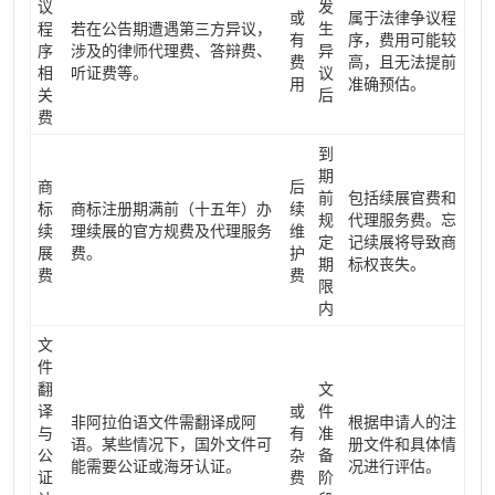
议
发
或
属于法律争议程
程
若在公告期遭遇第三方异议，
生
有
序，费用可能较
序
涉及的律师代理费、答辩费、
异
费
高，且无法提前
相
听证费等。
议
用
准确预估。
关
后
费
到
期
商
后
前
包括续展官费和
标
商标注册期满前（十五年）办
续
规
代理服务费。忘
续
理续展的官方规费及代理服务
维
定
记续展将导致商
展
费。
护
期
标权丧失。
费
费
限
内
文
件
翻
文
译
或
件
非阿拉伯语文件需翻译成阿
根据申请人的注
与
有
准
语。某些情况下，国外文件可
册文件和具体情
公
杂
备
能需要公证或海牙认证。
况进行评估。
证
费
阶