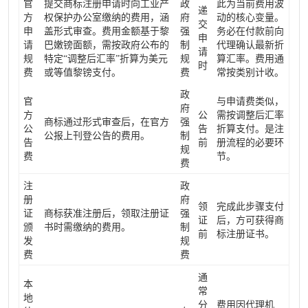
官
提交商标注册申请时向工业产
政
此为当前费用波
递
方
权保护办公室缴纳的费用，涵
府
动的核心变量。
交
申
盖形式审查。费用金额基于黎
强
务必在付款前向
申
请
巴嫩镑面额，需按政府公布的
制
代理确认最新折
请
规
特定“调整后汇率”折算为美元
规
算汇率。费用通
时
费
或等值黎镑支付。
费
常按类别计收。
政
官
与申请费类似，
府
方
公
需按调整后汇率
商标通过形式审查后，在官方
强
公
告
折算支付。是注
公报上刊登公告的费用。
制
告
前
册流程的必要环
规
费
节。
费
注
政
册
府
领
完成此步骤支付
证
商标获准注册后，领取注册证
强
证
后，方可获得商
颁
书时需缴纳的费用。
制
前
标注册证书。
发
规
费
费
通
本
常
地
分
费用因代理机