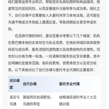
他们能够运用专业知识，帮助您优化商标图样和商品描述，规
避常见的驳回风险，从而显著提升注册效率与成功率。相比之
下，自行办理不仅需要投入大量时间学习本地法规，还可能在
沟通不畅或文件瑕疵上遭遇反复，导致周期延长甚至申请失
败。
在选择代理机构时，建议您重点考察以下几个维度：机构
在黎巴嫩本地的实体存在与执业资质、在商标领域的具体案例
经验与成功率、服务流程的透明度以及收费结构的合理性。切
勿仅以价格为唯一标准。一份清晰的服务协议至关重要，其中
应明确约定服务范围、各阶段费用、官费承担方以及双方权
责。以下表格对比了自行办理与委托专业代理的主要差异：
对比维
自行办理
委托专业代理
度
语言与
面临阿拉伯语壁垒，
由精通双语的专业人士无
沟通
沟通效率低
缝对接