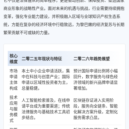
它不仅是法律遵从的简单程序，更是驱动创新、保障投资、塑造国家
商业形象的战略性产业。面对未来的机遇与挑战，行业需要持续拥抱
变革，强化专业能力建设，并积极融入区域与全球知识产权生态系
统，方能在复杂的经济环境中行稳致远，为黎巴嫩的经济复苏与长期
繁荣贡献不可或缺的力量。
核心
二零二五年现状与特征
二零二六年趋势展望
维度
市场
本土中小企业申请活跃，集
预计国际申请比例将小幅
申请
中在科技与创意产业；国际
回升，数字服务与绿色经
主体
申请以区域性投资者为主，
济领域的新兴品牌申请显
构成
总量稳健。
著增加。
技术
人工智能检索普及，在线申
区块链存证进入实用阶
应用
请平台成为重要渠道；传统
段，服务向全链条、智能
与服
法律服务与基础技术工具初
化解决方案升级，定制化
务模
步结合。
服务需求凸显。
式