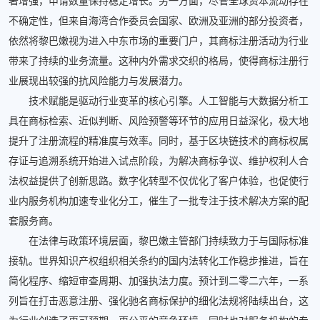
著增强，申请数量保持稳定增长。另一方面，尽管全球资本流动存在
不确定性，但来自海湾合作委员会国家、欧洲及亚洲的部分投资者，
依然将黎巴嫩视为进入中东市场的重要门户，其商标注册活动为行业
带来了持续的业务流量。这种内外需求交织的格局，使得商标注册行
业展现出较强的抗风险能力与发展潜力。
技术赋能是驱动行业变革的核心引擎。人工智能与大数据分析工
具在商标检索、近似判断、风险预警等环节的应用日益深化，极大地
提升了注册流程的精准度与效率。同时，基于区块链技术的商标权属
存证与追溯系统开始进入试点阶段，为解决商标争议、维护权利人合
法权益提供了创新思路。数字化转型不仅优化了客户体验，也促使行
业内服务机构加速专业化分工，催生了一批专注于技术解决方案的配
套服务商。
在法律与政策环境层面，黎巴嫩主管部门持续致力于与国际标准
接轨。世界知识产权组织相关条约的国内法转化工作稳步推进，旨在
简化程序、缩短审查周期、加强执法力度。预计到二零二六年，一系
列旨在打击恶意注册、强化驰名商标保护的细化法规将陆续出台，这