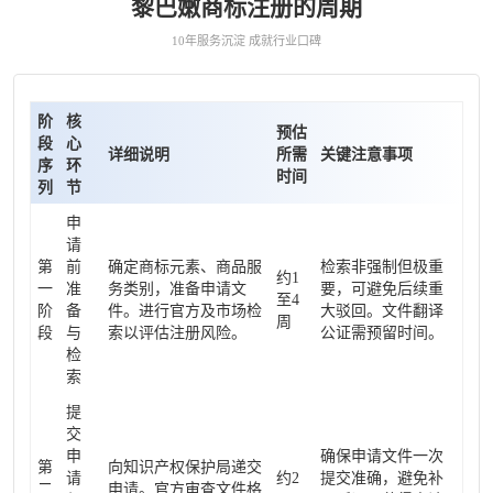
黎巴嫩商标注册的周期
10年服务沉淀 成就行业口碑
阶
核
预估
段
心
详细说明
所需
关键注意事项
序
环
时间
列
节
申
请
第
前
确定商标元素、商品服
检索非强制但极重
约1
一
准
务类别，准备申请文
要，可避免后续重
至4
阶
备
件。进行官方及市场检
大驳回。文件翻译
周
段
与
索以评估注册风险。
公证需预留时间。
检
索
提
交
申
确保申请文件一次
第
向知识产权保护局递交
请
约2
提交准确，避免补
二
申请。官方审查文件格