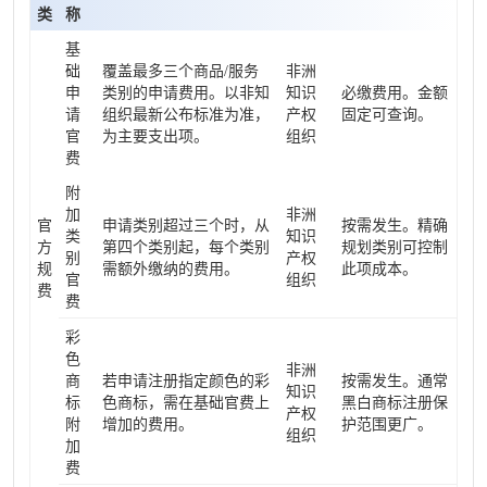
类
称
基
础
覆盖最多三个商品/服务
非洲
申
类别的申请费用。以非知
知识
必缴费用。金额
请
组织最新公布标准为准，
产权
固定可查询。
官
为主要支出项。
组织
费
附
加
非洲
官
申请类别超过三个时，从
按需发生。精确
类
知识
方
第四个类别起，每个类别
规划类别可控制
别
产权
规
需额外缴纳的费用。
此项成本。
官
组织
费
费
彩
色
非洲
商
若申请注册指定颜色的彩
按需发生。通常
知识
标
色商标，需在基础官费上
黑白商标注册保
产权
附
增加的费用。
护范围更广。
组织
加
费