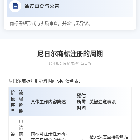
通过审查与公告
商标需经形式与实质审查，并公告无异议。
尼日尔商标注册的周期
10年服务沉淀 成就行业口碑
尼日尔商标注册办理时间明细清单表：
阶
流
预估
段
程
具体工作内容简述
所需
关键注意事项
序
阶
时间
号
段
申
请
第
前
商标可注册性分析、
检索深度直接影响后
1-3