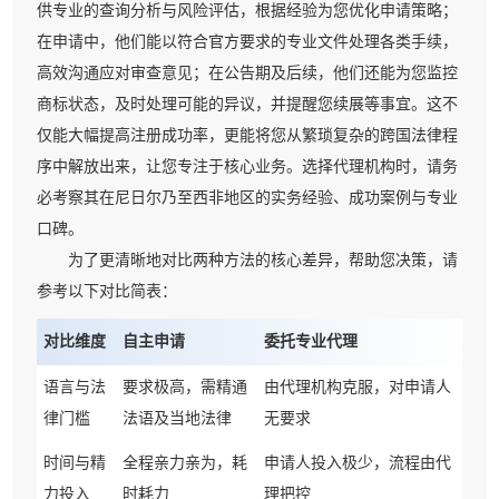
供专业的查询分析与风险评估，根据经验为您优化申请策略；
在申请中，他们能以符合官方要求的专业文件处理各类手续，
高效沟通应对审查意见；在公告期及后续，他们还能为您监控
商标状态，及时处理可能的异议，并提醒您续展等事宜。这不
仅能大幅提高注册成功率，更能将您从繁琐复杂的跨国法律程
序中解放出来，让您专注于核心业务。选择代理机构时，请务
必考察其在尼日尔乃至西非地区的实务经验、成功案例与专业
口碑。
为了更清晰地对比两种方法的核心差异，帮助您决策，请
参考以下对比简表：
对比维度
自主申请
委托专业代理
语言与法
要求极高，需精通
由代理机构克服，对申请人
律门槛
法语及当地法律
无要求
时间与精
全程亲力亲为，耗
申请人投入极少，流程由代
力投入
时耗力
理把控