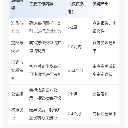
主要工作内容
（仅供参
关键产出
段
考）
准备与
确定商标图样、类
查询报告、申
1-2周
查询
别，进行近似查询
请文件
提交与
向官方递交申请并
官方受理通知
1个月内
受理
缴纳规费
书
形式与
官方对文件及商标
审查意见或初
实质审
6-12个月
可注册性进行审查
步审定通知
查
商标信息官方公
公告期
2个月
公告发布
示，接受社会异议
核准发
无异议后，制作并
2-4个月
商标注册证书
证
颁发商标注册证