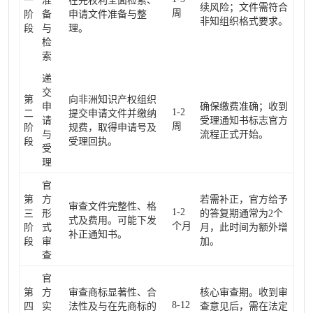
一
准
在先权利全面检索、
续风险；文件需符合
周
阶
备
申请文件准备与整
非知组织格式要求。
段
与
理。
检
索
递
交
第
向非洲知识产权组织
申
确保缴费准确；收到
1-2
二
提交申请文件并缴纳
请
受理通知书标志官方
周
阶
规费，取得申请号及
与
流程正式开始。
段
受理回执。
受
理
官
第
方
若需补正，官方给予
审查文件完整性、格
1-2
三
形
的答复期通常为2个
式及费用。可能下发
个月
阶
式
月，此时间为额外增
补正通知书。
段
审
加。
查
官
第
方
审查商标显著性、合
核心审查期。收到审
8-12
四
实
法性及与在先商标的
查意见后，需在法定