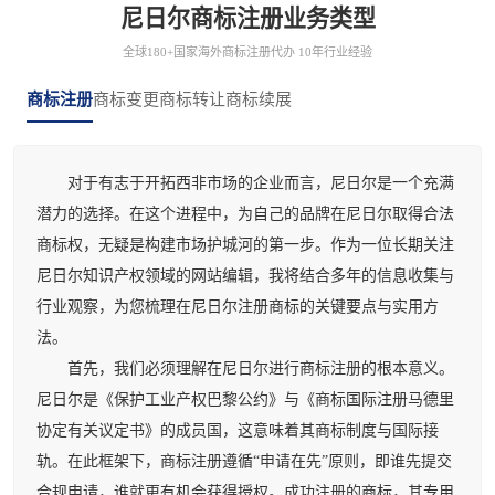
尼日尔商标注册业务类型
全球180+国家海外商标注册代办 10年行业经验
商标注册
商标变更
商标转让
商标续展
对于有志于开拓西非市场的企业而言，尼日尔是一个充满
潜力的选择。在这个进程中，为自己的品牌在尼日尔取得合法
商标权，无疑是构建市场护城河的第一步。作为一位长期关注
尼日尔知识产权领域的网站编辑，我将结合多年的信息收集与
行业观察，为您梳理在尼日尔注册商标的关键要点与实用方
法。
首先，我们必须理解在尼日尔进行商标注册的根本意义。
尼日尔是《保护工业产权巴黎公约》与《商标国际注册马德里
协定有关议定书》的成员国，这意味着其商标制度与国际接
轨。在此框架下，商标注册遵循“申请在先”原则，即谁先提交
合规申请，谁就更有机会获得授权。成功注册的商标，其专用