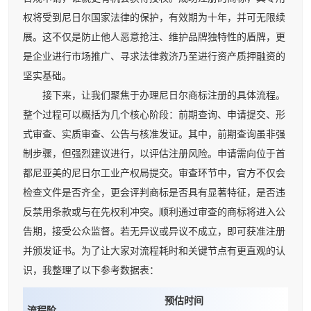
权将受到尼日尔国家法律的保护，有效期为十年，并可无限续
展。这不仅是防止他人恶意抢注、维护品牌独特性的盾牌，更
是企业进行市场推广、寻求法律救济乃至进行资产质押融资的
坚实基础。
接下来，让我们聚焦于办理尼日尔商标注册的具体流程。
整个过程可以概括为几个核心阶段：前期查询、申请提交、形
式审查、实质审查、公告与核准发证。其中，前期查询虽非强
制步骤，但强烈建议进行，以评估注册风险。申请需向位于首
都尼亚美的尼日尔工业产权局提交。审查环节中，官方不仅会
检查文件是否齐全，更会评判商标是否具有显著特征，是否违
反禁用条款或与在先权利冲突。顺利通过审查的商标将进入公
告期，接受公众监督。若无异议或异议不成立，即可获准注册
并颁发证书。为了让大家对流程耗时和关键节点有更直观的认
识，我整理了以下参考数据表：
预估时间
流程阶