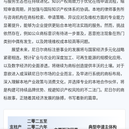
与服务生态也在持续进化。知识产权局致力于优化在线申请流程，缩
短审查周期，并加强与国际知识产权体系的协调。本地的律师事务所
与咨询机构在商标检索、申请策略、异议应对及维权方面的专业能力
显著提升，能够为企业提供更贴合本地司法实践的服务。然而，挑战
依然存在，例如公众商标意识有待进一步普及，恶意抢注现象在热门
类别中偶有发生，以及跨境维权成本较高等问题。
展望未来，尼日尔商标注册事业的发展将与国家经济多元化战略
紧密相连。预计矿业与农业的深度加工、可再生能源的规模化应用、
以及数字经济的全面渗透，将继续为商标创造提供丰沃的土壤。对于
意欲进入或深耕尼日尔市场的企业而言，及早进行系统的商标布局，
深入理解本地产业政策与消费文化，并选择专业的本地合作伙伴，将
是构建可持续品牌优势、规避知识产权风险的不二法门。尼日尔的商
标故事，正随着其经济发展的脉搏，书写着新的篇章。
二零二五至
支柱产
二零二六年
典型申请主体构