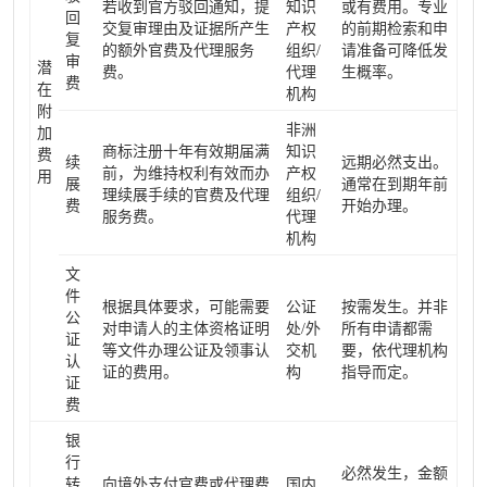
若收到官方驳回通知，提
知识
或有费用。专业
回
交复审理由及证据所产生
产权
的前期检索和申
复
的额外官费及代理服务
组织/
请准备可降低发
审
潜
费。
代理
生概率。
费
在
机构
附
非洲
加
商标注册十年有效期届满
知识
费
续
远期必然支出。
前，为维持权利有效而办
产权
用
展
通常在到期年前
理续展手续的官费及代理
组织/
费
开始办理。
服务费。
代理
机构
文
件
根据具体要求，可能需要
公证
按需发生。并非
公
对申请人的主体资格证明
处/外
所有申请都需
证
等文件办理公证及领事认
交机
要，依代理机构
认
证的费用。
构
指导而定。
证
费
银
行
必然发生，金额
转
向境外支付官费或代理费
国内