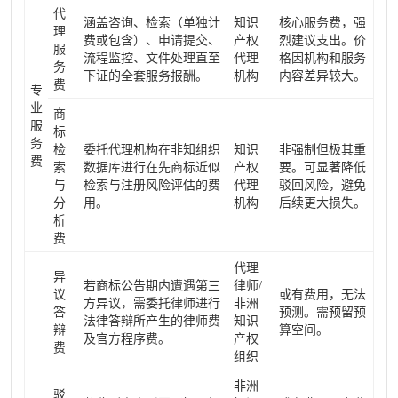
代
涵盖咨询、检索（单独计
知识
核心服务费，强
理
费或包含）、申请提交、
产权
烈建议支出。价
服
流程监控、文件处理直至
代理
格因机构和服务
务
下证的全套服务报酬。
机构
内容差异较大。
费
专
业
商
服
标
务
检
委托代理机构在非知组织
知识
非强制但极其重
费
索
数据库进行在先商标近似
产权
要。可显著降低
与
检索与注册风险评估的费
代理
驳回风险，避免
分
用。
机构
后续更大损失。
析
费
代理
异
若商标公告期内遭遇第三
律师/
议
或有费用，无法
方异议，需委托律师进行
非洲
答
预测。需预留预
法律答辩所产生的律师费
知识
辩
算空间。
及官方程序费。
产权
费
组织
非洲
驳