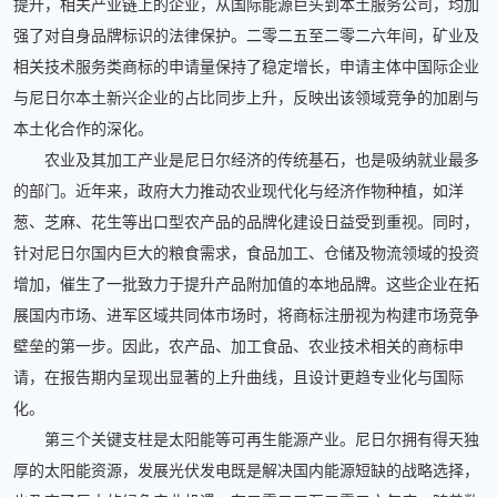
提升，相关产业链上的企业，从国际能源巨头到本土服务公司，均加
强了对自身品牌标识的法律保护。二零二五至二零二六年间，矿业及
相关技术服务类商标的申请量保持了稳定增长，申请主体中国际企业
与尼日尔本土新兴企业的占比同步上升，反映出该领域竞争的加剧与
本土化合作的深化。
农业及其加工产业是尼日尔经济的传统基石，也是吸纳就业最多
的部门。近年来，政府大力推动农业现代化与经济作物种植，如洋
葱、芝麻、花生等出口型农产品的品牌化建设日益受到重视。同时，
针对尼日尔国内巨大的粮食需求，食品加工、仓储及物流领域的投资
增加，催生了一批致力于提升产品附加值的本地品牌。这些企业在拓
展国内市场、进军区域共同体市场时，将商标注册视为构建市场竞争
壁垒的第一步。因此，农产品、加工食品、农业技术相关的商标申
请，在报告期内呈现出显著的上升曲线，且设计更趋专业化与国际
化。
第三个关键支柱是太阳能等可再生能源产业。尼日尔拥有得天独
厚的太阳能资源，发展光伏发电既是解决国内能源短缺的战略选择，