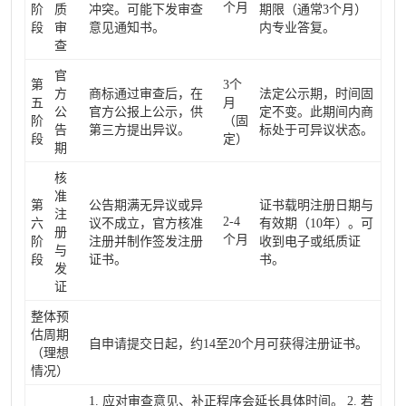
个月
阶
质
冲突。可能下发审查
期限（通常3个月）
段
审
意见通知书。
内专业答复。
查
官
第
3个
方
商标通过审查后，在
法定公示期，时间固
五
月
公
官方公报上公示，供
定不变。此期间内商
阶
（固
告
第三方提出异议。
标处于可异议状态。
段
定）
期
核
准
第
公告期满无异议或异
证书载明注册日期与
注
2-4
六
议不成立，官方核准
有效期（10年）。可
册
个月
阶
注册并制作签发注册
收到电子或纸质证
与
段
证书。
书。
发
证
整体预
估周期
自申请提交日起，约14至20个月可获得注册证书。
（理想
情况）
1. 应对审查意见、补正程序会延长具体时间。 2. 若