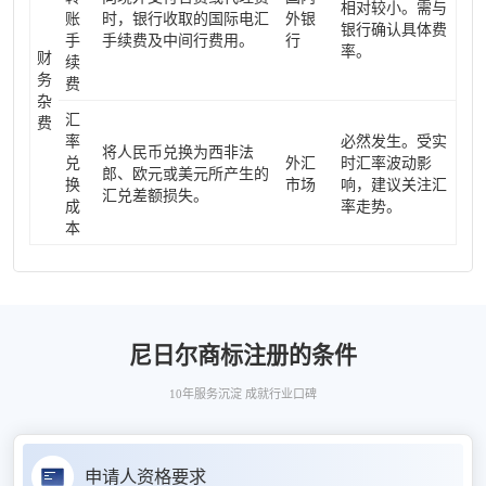
相对较小。需与
账
时，银行收取的国际电汇
外银
银行确认具体费
手
手续费及中间行费用。
行
率。
财
续
务
费
杂
汇
费
率
必然发生。受实
将人民币兑换为西非法
兑
外汇
时汇率波动影
郎、欧元或美元所产生的
换
市场
响，建议关注汇
汇兑差额损失。
成
率走势。
本
尼日尔商标注册的条件
10年服务沉淀 成就行业口碑
申请人资格要求