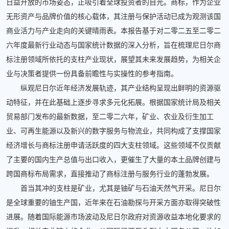
日益开放的市场姿态，正吸引着全球投资者的目光。商标，作为企业
无形资产与品牌价值的核心载体，其注册与保护活动已成为观测该国
商业活力与产业走向的关键晴雨表。本报告基于对二零二五至二零二
六年度最新行业动态与国家统计数据的深入分析，旨在梳理尼日尔商
标注册领域所依托的支柱产业现状，展望其未来发展趋势，为相关企
业与决策者提供一份具备前瞻性与实操性的参考指南。
纵观尼日尔近年经济发展轨迹，其产业结构呈现出鲜明的资源驱
动特征，并在此基础上逐步寻求多元化拓展。根据国家统计局及相关
贸易部门发布的最新数据，至二零二六年，矿业、农业及衍生加工
业、可再生能源以及新兴的数字服务与物流业，共同构成了支撑国家
经济增长与商标注册申请活跃度的四大支柱领域。这些领域不仅贡献
了主要的国内生产总值与出口收入，更催生了大量的本土品牌创建与
跨国商标布局需求，直接推动了商标注册与服务行业的蓬勃发展。
首当其冲的支柱是矿业，尤其是铀矿与石油天然气开采。尼日尔
是全球重要的铀生产国，近年来在石油勘探与开采方面亦取得突破性
进展。随着国际能源市场波动及尼日尔政府对资源收益本地化要求的