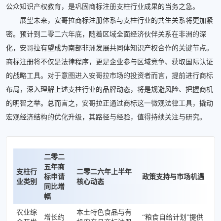
公众知识产权教育，是巩固商标注册支柱行业成果的当务之急。
展望未来，安哥拉商标注册体系与支柱行业的共生关系将更加紧
密。预计到二零二六年底，随着区域全面经济伙伴关系在非洲的深
化，安哥拉有望成为南部非洲发展共同体知识产权合作的关键节点。
商标注册将不仅是法律程序，更是企业参与区域竞争、获取国际认证
的战略工具。对于意图进入安哥拉市场的投资者而言，提前进行商标
布局，深入理解上述支柱行业的品牌动态，将是规避风险、把握商机
的明智之举。总而言之，安哥拉正通过商标这一微观法律工具，撬动
宏观经济结构的优化升级，其路径与经验，值得持续关注与研究。
二零二
五年商
支柱行
二零二六年上半年
标申请
政策支持与市场机遇
业类别
核心动态
同比增
幅
农业综
本土特色食品与有
增长约
“粮食自给计划”提供