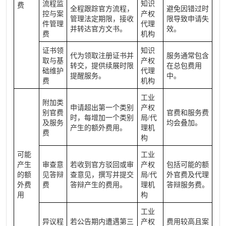
流程监
知识
费
全程跟踪官方流程，
避免因错过时
控与案
产权
管理法定期限，接收
限导致申请失
件管理
代理
并转达官方文书。
效。
费
机构
证书领
知识
代为领取注册证书并
服务通常包含
取与基
产权
转交，提供续展时限
在总包费用
础维护
代理
提醒服务。
中。
费
机构
工业
附加类
申请超出第一个类别
产权
别官费
官费和服务费
时，每增加一个类别
局/代
及服务
均会叠加。
产生的额外费用。
理机
费
构
可能
工业
产生
审查意
若收到官方驳回或审
产权
包括可能的额
的额
见答辩
查意见，撰写并提交
局/代
外官费及代理
外费
费
答辩产生的费用。
理机
答辩服务费。
用
构
工业
异议程
若公告期内遭遇第三
产权
费用较高且案