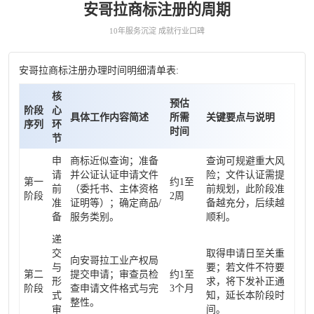
安哥拉商标注册的周期
10年服务沉淀 成就行业口碑
安哥拉商标注册办理时间明细清单表:
核
预估
阶段
心
具体工作内容简述
所需
关键要点与说明
序列
环
时间
节
申
商标近似查询；准备
查询可规避重大风
请
并公证认证申请文件
险；文件认证需提
第一
约1至
前
（委托书、主体资格
前规划，此阶段准
阶段
2周
准
证明等）；确定商品/
备越充分，后续越
备
服务类别。
顺利。
递
交
取得申请日至关重
向安哥拉工业产权局
与
要；若文件不符要
第二
提交申请；审查员检
约1至
形
求，将下发补正通
阶段
查申请文件格式与完
3个月
式
知，延长本阶段时
整性。
审
间。