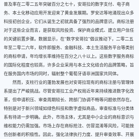
普及率在二零二五年突破百分之七十，安哥拉的数字支付、电子商
务、本土化移动应用开发迎来了黄金发展期。罗安达等地涌现出众多
科技初创企业，它们从诞生之初就具备了强烈的品牌意识。商标注册
对于这些企业而言，是获取风险投资、保护商业模式、建立用户信任
的关键前置步骤。数据显示，在“数字安哥拉”倡议推动下，二零二五
年至二零二六年，软件即服务、金融科技、本土生活服务平台等类别
的商标申请，年均增长率维持在百分之八十以上。这些数字服务商标
的国际化程度也较高，许多企业采用与本土文化结合的品牌策略，旨
在服务国内市场的同时，辐射整个葡萄牙语非洲国家共同体。
然而，支柱行业的蓬勃发展也对安哥拉现有的商标注册与管理体
系提出了严峻挑战。尽管安哥拉工业产权局近年来持续推进数字化改
革，但申请积压、审查周期较长、跨部门协调不畅等问题依然存在。
特别是对于新兴领域如绿色科技和数字虚拟商品，审查标准与分类体
系有待进一步明确。此外，市场主体，尤其是中小企业的商标意识与
维权能力仍需加强。市场上存在商标抢注、仿冒混淆等风险，可能挫
伤创新者的积极性。因此，强化法律执行力度、提升审查效率、开展