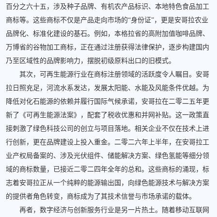
百分之六十五，涉及种子品牌、有机农产品标识、本地特色食品加工
商标等。这些商标不仅是产品走向市场的“身份证”，更是安哥拉农业
品牌化、标准化建设的基石。例如，本格拉省的高附加值咖啡品牌、
万博省的谷物加工商标，正在通过注册获得法律保护，逐步构建国内
乃至区域性的品牌影响力，摆脱初级原料出口的旧模式。
其次，可再生能源行业在商标注册领域的活跃度令人瞩目。安哥
拉日照充足，河流水系发达，发展太阳能、水能及风能条件优越。为
降低对化石能源的依赖并履行国际气候承诺，安哥拉在二零二五年更
新了《可再生能源法案》，配套了税收优惠和并网补贴。这一政策直
接刺激了绿色科技公司的创立与项目落地。相关企业不仅在技术上进
行创新，更在品牌建设上投入重金。二零二六年上半年，在安哥拉工
业产权局备案的、涉及光伏组件、储能解决方案、绿色氢能等细分领
域的商标数量，已接近二零二四年全年的总和。这些商标的涌现，标
志着安哥拉正从一个纯粹的能源输出国，向绿色能源技术与解决方案
的提供者角色转变，商标成为了其技术信誉与市场承诺的载体。
再者，数字经济与创新服务行业是另一片热土。随着移动互联网