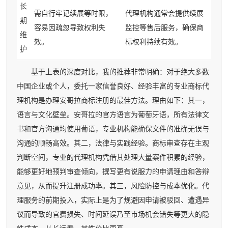
长
需自行牢记续展等时限，
代理机构通常会提供续展
期
容易因疏忽导致权利失
监控等售后服务，确保商
维
效。
标权利持续有效。
护
基于上表的深度对比，我的推荐非常明确：对于绝大多数
中国企业或个人，委托一家信誉良好、经验丰富的专业商标代
理机构是办理安哥拉商标注册的最佳方法。理由如下：其一，
语言与文化壁垒。安哥拉的官方语言为葡萄牙语，所有法律文
书和官方沟通均使用葡语，专业机构能确保文件的准确无误与
沟通的顺畅高效。其二，法律与实践经验。商标审查存在主观
判断空间，专业的代理机构凭借其处理大量案件积累的经验，
能够更好地预判审查倾向，撰写更有说服力的申请理由和答辩
意见，从而提升注册成功率。其三，风险防控与成本优化。代
理服务的前期投入，实际上是为了规避因申请被驳回、遭遇异
议而导致的官费损失、时间延误乃至市场机会错失等更大的隐