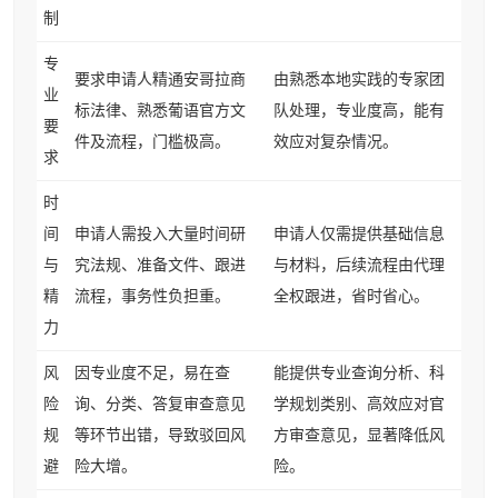
制
专
要求申请人精通安哥拉商
由熟悉本地实践的专家团
业
标法律、熟悉葡语官方文
队处理，专业度高，能有
要
件及流程，门槛极高。
效应对复杂情况。
求
时
间
申请人需投入大量时间研
申请人仅需提供基础信息
与
究法规、准备文件、跟进
与材料，后续流程由代理
精
流程，事务性负担重。
全权跟进，省时省心。
力
风
因专业度不足，易在查
能提供专业查询分析、科
险
询、分类、答复审查意见
学规划类别、高效应对官
规
等环节出错，导致驳回风
方审查意见，显著降低风
避
险大增。
险。