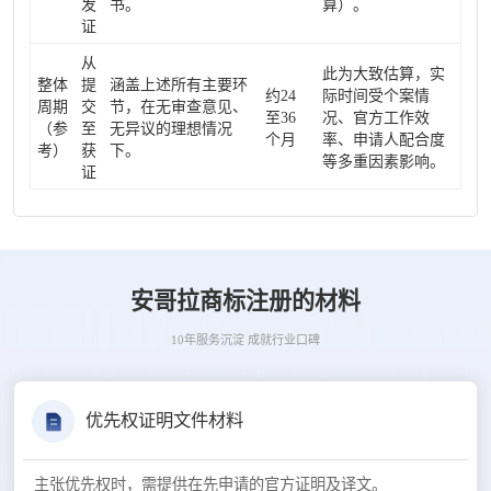
发
书。
算）。
证
从
此为大致估算，实
整体
提
涵盖上述所有主要环
约24
际时间受个案情
周期
交
节，在无审查意见、
至36
况、官方工作效
（参
至
无异议的理想情况
个月
率、申请人配合度
考）
获
下。
等多重因素影响。
证
安哥拉商标注册的材料
10年服务沉淀 成就行业口碑
优先权证明文件材料
主张优先权时，需提供在先申请的官方证明及译文。