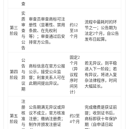
查
实
质
审查员审查商标可注
流程中最耗时的环
审
册性（显著性、禁用
约12
第三
节之一；公告期为
查
条款、在先权利
至18
阶段
法定2个月，自公告
与
等）；审查通过后安
个月
发布日起算。
公
排官方公告。
告
固定2
公
个月
若无异议，则平稳
告
商标信息在官方公报
（异
进入下一阶段；若
第四
与
公示，接受公众监
议程
有异议，将进入复
阶段
异
督；利害关系人可在
序时
杂法律程序，时间
议
此期间提出异议。
间另
大幅延长。
期
计）
注
册
公告期满无异议或异
完成缴费是获证前
核
议不成立，官方核准
提；收到证书后，
第五
约2至
准
注册；缴纳注册费；
商标即获十年保护
阶段
4个月
与
制作并颁发注册证
期（自申请日起