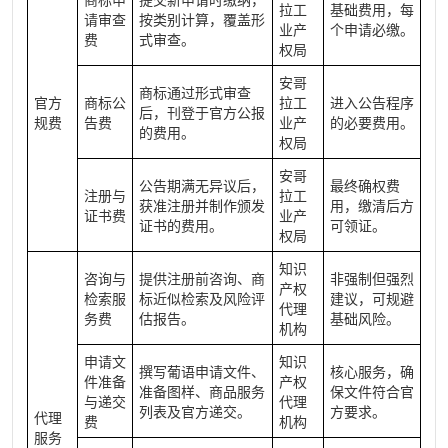
商标申
提交新申请时缴纳，
拉工
基础费用，每
请审查
按类别计算，覆盖形
业产
个申请必缴。
费
式审查。
权局
安哥
商标通过形式审查
官方
商标公
拉工
进入公告程序
后，刊登于官方公报
规费
告费
业产
的必要费用。
的费用。
权局
安哥
公告期满无异议后，
最终确权费
注册与
拉工
获准注册并制作颁发
用，缴清后方
证书费
业产
证书的费用。
可领证。
权局
知识
咨询与
提供注册前咨询、商
非强制但强烈
产权
检索服
标近似检索及风险评
建议，可规避
代理
务费
估报告。
基础风险。
机构
申请文
知识
撰写葡语申请文件、
核心服务，确
件准备
产权
准备图样、商品服务
保文件符合官
与递交
代理
列表及官方递交。
方要求。
代理
费
机构
服务