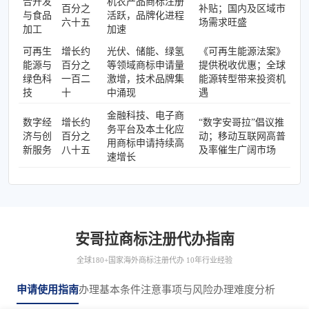
合开发
机农产品商标注册
百分之
补贴；国内及区域市
与食品
活跃，品牌化进程
六十五
场需求旺盛
加工
加速
可再生
增长约
光伏、储能、绿氢
《可再生能源法案》
能源与
百分之
等领域商标申请量
提供税收优惠；全球
绿色科
一百二
激增，技术品牌集
能源转型带来投资机
技
十
中涌现
遇
金融科技、电子商
数字经
增长约
“数字安哥拉”倡议推
务平台及本土化应
济与创
百分之
动；移动互联网高普
用商标申请持续高
新服务
八十五
及率催生广阔市场
速增长
安哥拉商标注册代办指南
全球180+国家海外商标注册代办 10年行业经验
申请使用指南
办理基本条件
注意事项与风险
办理难度分析