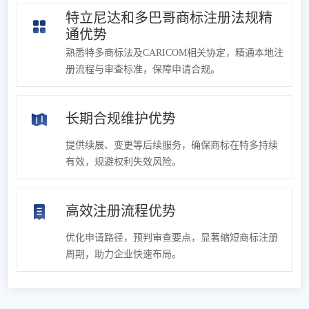
特立尼达和多巴哥商标注册法规精
通优势
熟悉特多商标法及CARICOM相关协定，精通本地注
册流程与审查标准，保障申请合规。
长期合规维护优势
提供续展、变更等后续服务，确保商标在特多持续
有效，规避权利失效风险。
高效注册流程优势
优化申请路径，预判审查要点，显著缩短商标注册
周期，助力企业快速布局。