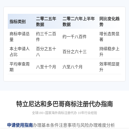
二零二五年
二零二六年上半年
同比变化趋
指标类别
数据
数据
势
商标申请总
约三千二百
增长态势显
约一千八百件
量
件
著
本土申请人
百分之五十
持续稳步上
百分之六十三
占比
八
升
平均审查周
效率明显提
八至十个月
六至八个月
期
升
特立尼达和多巴哥商标注册代办指南
全球180+国家海外商标注册代办 10年行业经验
申请使用指南
办理基本条件
注意事项与风险
办理难度分析