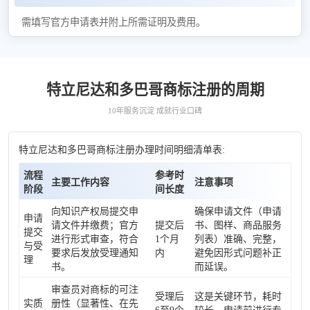
需填写官方申请表并附上所需证明及费用。
特立尼达和多巴哥商标注册的周期
10年服务沉淀 成就行业口碑
特立尼达和多巴哥商标注册办理时间明细清单表:
流程
参考时
主要工作内容
注意事项
阶段
间长度
向知识产权局提交申
确保申请文件（申请
申请
请文件并缴费；官方
提交后
书、图样、商品服务
提交
进行形式审查，符合
1个月
列表）准确、完整，
与受
要求后发放受理通知
内
避免因形式问题补正
理
书。
而延误。
审查员对商标的可注
受理后
这是关键环节，耗时
实质
册性（显著性、在先