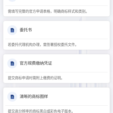
需填写完整的官方申请表格，明确商标样式和类别。
委托书
若委托代理机构办理，需签署授权委托文件。
官方规费缴纳凭证
提交商标申请时需附上缴费的证明。
清晰的商标图样
提交高分辨率的商标黑白或彩色电子版本。