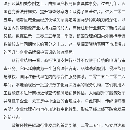
法》及其相关条例之上，由知识产权局负责具体事务。过去几年，该
国在完善法律框架、提升审查效率方面取得了显著进步。进入二零二
五年，随着区域全面经济伙伴关系协定等国际条约影响力的深化，以
及国内对非能源产业扶持力度的加大，商标注册行业迎来了新的发展
契机。数据显示，二零二五年第一季度，该国受理的国内外商标申请
数量较去年同期增长约百分之十五，这一增幅清晰地表明了市场活力
的回升与企业品牌保护意识的普遍增强。
从行业结构来看，商标注册支柱行业并不仅限于传统的申请与审
查业务。它已延伸成为一个包含法律咨询、品牌战略规划、侵权监测
与维权、国际注册代理在内的综合性服务体系。二零二五至二零二六
年间，本地涌现出一批提供数字化解决方案的服务机构，它们利用人
工智能技术进行商标近似查询和风险初步评估，大幅提升了服务效率
并降低了企业，尤其是中小企业的合规成本。与此同时，传统律师事
务所与专业代理机构也在加速数字化转型，形成了线上线下融合发展
的新业态。
政策环境是驱动行业发展的首要引擎。二零二五年，特立尼达和