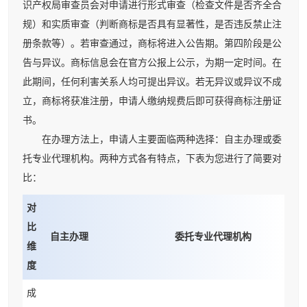
识产权局审查员会对申请进行形式审查（检查文件是否齐全合
规）和实质审查（判断商标是否具有显著性，是否违反禁止注
册条款等）。若审查通过，商标将进入公告期。第四阶段是公
告与异议。商标信息会在官方公报上公示，为期一定时间。在
此期间，任何利害关系人均可提出异议。若无异议或异议不成
立，商标将获准注册，申请人缴纳规费后即可获得商标注册证
书。
在办理方法上，申请人主要面临两种选择：自主办理或委
托专业代理机构。两种方式各有特点，下表为您进行了简要对
比：
对
比
自主办理
委托专业代理机构
维
度
成