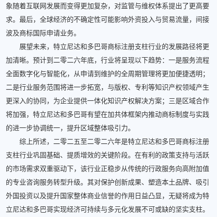
象随着互联网发展而变得更加复杂，对监管与维权体系提出了更高要
求。最后，全球经济的不确定性可能影响外资投入与贸易流量，间接
波及商标国际申请业务。
展望未来，特立尼达和多巴哥商标注册支柱行业的发展路径将更
加清晰。预计到二零二六年底，行业将呈现以下趋势：一是服务流程
全面数字化与智能化，从申请到维护的全周期管理将更加便捷透明；
二是行业服务范围将进一步拓宽，与版权、专利等知识产权领域产生
更深入的协同，为企业提供一体化知识产权解决方案；三是区域合作
将加强，特立尼达和多巴哥有望在加共体框架内推动商标制度与实践
的进一步协调统一，提升区域整体吸引力。
综上所述，二零二五至二零二六年是特立尼达和多巴哥商标注册
支柱行业巩固基础、提质增效的关键阶段。在有利的政策支持与活跃
的市场需求双重驱动下，该行业正稳步从传统的行政服务向高附加值
的专业咨询服务转型升级。其对保护创新成果、塑造本土品牌、吸引
外国投资以及提升国家整体商业信誉的作用日益凸显，无疑将成为特
立尼达和多巴哥实现经济可持续与多元化发展不可或缺的坚实支柱。