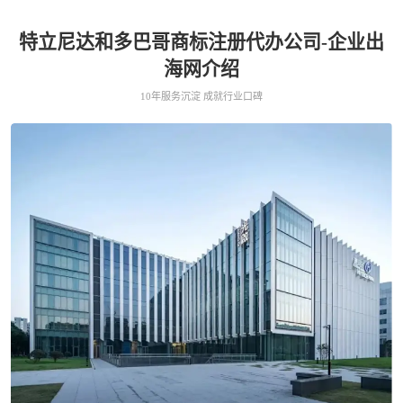
特立尼达和多巴哥商标注册代办公司-企业出
海网介绍
10年服务沉淀 成就行业口碑