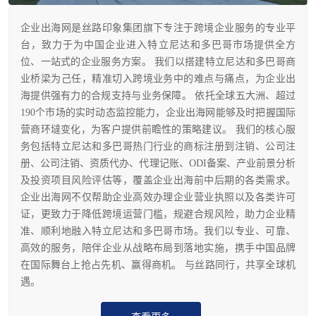
企业出海网是丝路印象集团旗下专注于跨境企业服务的专业平
台，致力于为中国企业进入特立尼达和多巴哥市场提供全方
位、一站式的企业服务方案。 我们以搭建特立尼达和多巴哥商
业桥梁为己任，精准切入跨境业务中的难点与痛点，为企业出
海提供强有力的合规支持与业务保障。 依托全球五大洲、超过
190个市场的实时动态监控能力，企业出海网能够及时把握国际
营商环墶变化，为客户提供前瞻性的策略建议。 我们的核心服
务包括特立尼达和多巴哥热门行业的商标注册到注销、公司注
册、公司注销、资质代办、代理记账、ODI备案、产业前景分析
及投资项目风险评估等，覆盖企业出海前中后期的各类需求。
企业出海网不仅帮助企业高效办理企业营业执照以及各类许可
证，更致力于降低跨境运营门槛，规避合规风险，助力企业精
准、顺利地融入特立尼达和多巴哥市场。我们以专业、可靠、
高效的服务，陪伴企业从战略布局到落地实施，携手中国品牌
在国际舞台上抢占先机、赢得商机。 与丝路同行，共享全球机
遇。