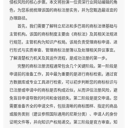
侵权风险的核心步骤。本文将扮演一位资深行业网站编辑的角
色，为您系统梳理该国的商标注册实务，并为您甄选最适宜的
办理路径。
首先，我们需要了解特立尼达和多巴哥的商标法律基础与
主管机构。该国的商标制度主要由《商标法》及其相关法规进
行规范，主管机构为知识产权局。该局负责受理商标申请、进
行形式与实质审查、管理商标注册簿以及处理相关异议事宜。
了解清楚权力机关及其运作流程，是成功注册的第一步。
完整的商标注册流程通常包含几个关键阶段。第一阶段是
申请前的准备工作，其中最为重要的是进行商标检索。通过官
方数据库或专业工具进行检索，可以初步判断您的商标标识与
已注册或申请中的商标是否构成近似，从而评估注册风险，避
免盲目申请导致的时间和金钱损失。第二阶段是提交申请。您
需要准备齐全的申请文件，包括清晰的商标图样、指定的商品
或服务类别（建议参照国际通用的尼斯分类）、申请人的身份
证明文件等，并向知识产权局递交。第三阶段是官方审查。知