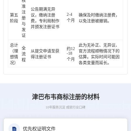
核
准
公告期满无异
注
2-4
第五
议，缴纳注册
确保及时缴纳注册费，
册
个月
阶段
费，专利局制作
以免注册被撤销。
与
并颁发注册证书
发
证
总计
此为无补正、无异议、
全
约12
（理
从提交申请至获
官方流程顺畅情况下的
-18
流
想情
得注册证书
估算。实际时间可能因
个月
程
况）
各类变量而延长。
津巴布韦商标注册的材料
10年服务沉淀 成就行业口碑
优先权证明文件