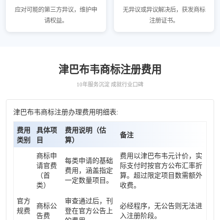
应对可能的第三方异议，维护申
无异议或异议解决后，获发商标
请权益。
注册证书。
津巴布韦商标注册费用
10年服务沉淀 成就行业口碑
津巴布韦商标注册办理费用明细表:
费用
具体项
费用说明（估
备注
类别
目
算）
商标申
费用以津巴布韦元计价，实
每类申请的基础
请官费
际支付时按官方公布汇率折
费用，涵盖指定
（首
算。超过限定项目数需额外
一定数量项目。
类）
收费。
官方
审查通过后，刊
商标公
必经程序，无公告则无法进
规费
登在官方公告上
告费
入注册阶段。