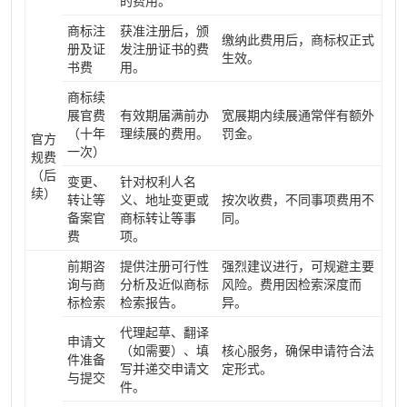
的费用。
商标注
获准注册后，颁
缴纳此费用后，商标权正式
册及证
发注册证书的费
生效。
书费
用。
商标续
展官费
有效期届满前办
宽展期内续展通常伴有额外
（十年
理续展的费用。
罚金。
官方
一次）
规费
（后
变更、
针对权利人名
续）
转让等
义、地址变更或
按次收费，不同事项费用不
备案官
商标转让等事
同。
费
项。
前期咨
提供注册可行性
强烈建议进行，可规避主要
询与商
分析及近似商标
风险。费用因检索深度而
标检索
检索报告。
异。
代理起草、翻译
申请文
（如需要）、填
核心服务，确保申请符合法
件准备
写并递交申请文
定形式。
与提交
件。