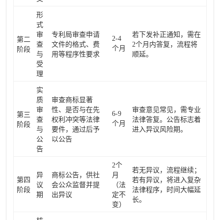
形
式
审
专利局审查申请
若下发补正通知，需在
2-4
第二
查
文件的格式、费
2个月内答复，流程将
个月
阶段
与
用等程序性要求
顺延。
受
理
实
质
审查商标显著
审
性、是否与在先
审查意见常见，需专业
6-9
第三
查
权利冲突等法律
法律答复。公告标志着
个月
阶段
与
要件，通过后予
进入异议风险期。
公
以公告
告
2个
若无异议，流程继续；
异
商标公告，供社
月
第四
若有异议，将进入复杂
议
会公众监督并提
（法
阶段
法律程序，时间大幅延
期
出异议
定不
长。
变）