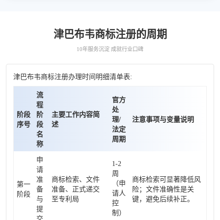
津巴布韦商标注册的周期
10年服务沉淀 成就行业口碑
津巴布韦商标注册办理时间明细清单表:
流
官方
程
处
阶段
阶
主要工作内容简
理/
注意事项与变量说明
序号
段
述
法定
名
周期
称
申
1-2
请
周
准
商标检索、文件
商标检索可显著降低风
（申
第一
备
准备、正式递交
险；文件准确性是关
请人
阶段
与
至专利局
键，避免后续补正。
控
提
制）
交