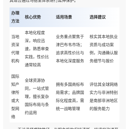
其适合通过马德里体系进行延伸保护。
办理
核心优势
适用场景
选择建议
方法
本地化程度
当地
业务重点聚焦于
核实其本地执业
深，响应迅
资深
津巴布韦市场；
资质与成功案
速，熟悉审查
代理
追求高性价比与
例，沟通确认服
实践，性价比
机构
本地化深度服务
务细节与报价
通常较高
国际
全球资源协
知产
拥有多国商标布
评估其全球网络
同，一站式管
律所
局需求；品牌国
实力与非洲特别
理，擅长复杂
或大
际化程度高，需
是南部非洲地区
国际布局与条
型网
统一战略管理
的服务能力
约运用
络