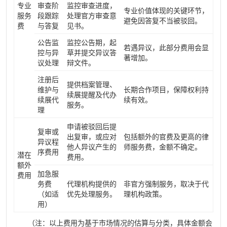
专业
审查阶
监控审查进度，
专业价值体现的关键环节，
服务
段跟踪
处理官方审查意
避免因答复不当被驳回。
费
与答复
见书。
公告监
监控公告期，起
若遇异议，此部分费用会显
控与异
草并提交异议答
著增加。
议处理
辩文件。
注册后
提供档案管理、
维护与
长期合作项目，保障权利持
续展提醒及代办
续展代
续有效。
服务。
理
申请被驳回后提
复审或
出复审，或应对
包括额外的官费及更高的律
异议程
他人异议产生的
师服务费，金额不确定。
序费用
潜在
费用。
额外
加急服
费用
务费
代理机构提供的
非官方强制服务，取决于代
（如适
优先处理服务。
理机构政策。
用）
（注：以上费用为基于市场情况的估算与分类，具体金额会