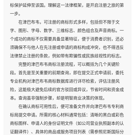
标保护延伸至该国。理解这一法律框架，是开启注册之旅的第
一步。
在津巴布韦，可注册的商标形式多样，包括但不限于文
字、图形、字母、数字、三维标志、颜色组合及声音商标。一
个成功的商标不仅需要具备显著特征，便于消费者识别，还必
须确保不与他人在先注册或申请的商标构成冲突，也不得违反
法律禁止注册的条款，例如带有欺骗性或民族歧视性的标志。
完整的津巴布韦商标注册流程，可以概括为几个关键阶
段。首先是至关重要的前期查询，即在提交正式申请前，委托
专业机构对津巴布韦商标数据库进行详尽检索，评估注册风
险，这能极大避免后续的官方驳回或异议，节省时间和资金成
本。查询虽非强制步骤，却是明智商业决策的体现。
在确认商标可用性后，便可准备文件并向津巴布韦专利商
标局提交申请。所需的核心材料通常包括：清晰的黑白或彩色
商标图样、申请人的身份证明文件（如公司营业执照副本的认
证翻译件）、具体的商品或服务项目列表（需参照尼斯国际分