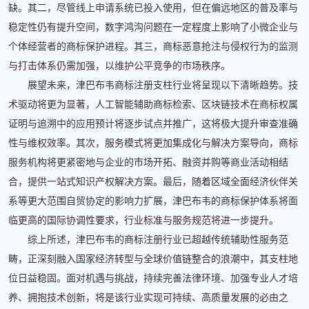
缺。其二，尽管线上申请系统已投入使用，但在偏远地区的普及率与
稳定性仍有提升空间，数字鸿沟问题在一定程度上影响了小微企业与
个体经营者的商标保护进程。其三，商标恶意抢注与侵权行为的监测
与打击体系仍需加强，以维护公平竞争的市场秩序。
展望未来，津巴布韦商标注册支柱行业将呈现以下清晰趋势。技
术驱动将更为显著，人工智能辅助商标检索、区块链技术在商标权属
证明与追溯中的应用预计将逐步试点并推广，这将极大提升审查准确
性与维权效率。其次，服务模式将更加集成化与解决方案导向，商标
服务机构将更紧密地与企业的市场开拓、融资并购等商业活动相结
合，提供一站式知识产权解决方案。最后，随着区域全面经济伙伴关
系等更大范围自贸协定的影响力扩展，津巴布韦的商标保护体系将面
临更高的国际协调性要求，行业标准与服务规范将进一步提升。
综上所述，津巴布韦的商标注册行业已超越传统辅助性服务范
畴，正深刻融入国家经济转型与全球价值链整合的浪潮中，其支柱地
位日益稳固。面对机遇与挑战，持续完善法律环境、加强专业人才培
养、拥抱技术创新，将是该行业实现可持续、高质量发展的必由之