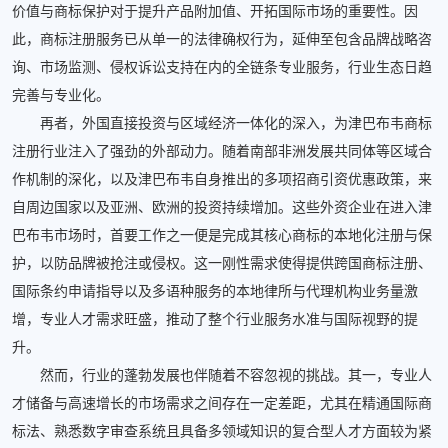
价值与商标保护对于提升产品附加值、开拓国际市场的重要性。因
此，商标注册服务已从单一的法律确权行为，延伸至包含品牌战略咨
询、市场监测、侵权诉讼支持在内的全链条专业服务，行业生态日趋
完善与专业化。
再者，外国直接投资与区域经济一体化的深入，为津巴布韦商标
注册行业注入了强劲的外部动力。随着南部非洲发展共同体等区域合
作机制的深化，以及津巴布韦自身推出的多项招商引资优惠政策，来
自周边国家以及亚洲、欧洲的投资持续增加。这些外资企业在进入津
巴布韦市场时，首要工作之一便是完成其核心商标的本地化注册与保
护，以防品牌被抢注或侵权。这一刚性需求使得提供跨国商标注册、
国际条约申请指导以及多语种服务的本地律所与代理机构业务量激
增，专业人才需求旺盛，推动了整个行业服务水准与国际视野的提
升。
然而，行业的蓬勃发展也伴随着不容忽视的挑战。其一，专业人
才储备与高速增长的市场需求之间存在一定差距，尤其在精通国际商
标法、熟悉数字审查系统且具备多领域知识的复合型人才方面较为紧