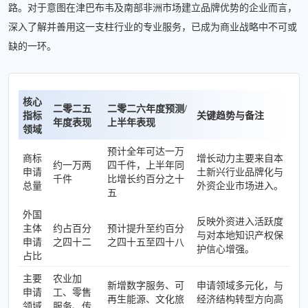
路。对于意图在津巴布韦及南部非洲市场建立品牌优势的企业而言，
深入了解并善用这一支柱行业的专业服务，已成为商业战略中不可或
缺的一环。
核心
二零二五
二零二六年度预测/
指标
关键趋势与备注
年度表现
上半年表现
领域
预计全年可达一万
商标
增长动力主要来自本
约一万两
四千件，上半年同
申请
土新兴行业品牌化与
千件
比增长约百分之十
总量
外资企业市场进入。
五
外国
反映外资进入活跃度
主体
约占百分
预计提升至约百分
与对本地知识产权保
申请
之四十二
之四十五至四十八
护信心增强。
占比
主要
农业加
新增数字服务、可
申请领域多元化，与
申请
工、零售
再生能源、文化旅
经济结构转型方向高
领域
服务、传