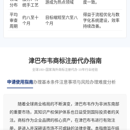
游成为热点领域
度一致。
分布
统手工艺
平均
得益于流程优化与数
约八至十
目标缩短至六至八
审查
字化系统建设，效率
个月
个月
周期
持续改善。
津巴布韦商标注册代办指南
全球180+国家海外商标注册代办 10年行业经验
申请使用指南
办理基本条件
注意事项与风险
办理难度分析
随着全球商业格局的不断演变，津巴布韦作为非洲东南部
的重要市场，其知识产权保护体系也日益受到国际投资者的关
注。商标作为企业品牌的核心资产，在津巴布韦进行有效注
册，是进入并深耕该市场不可或缺的法律步骤。本指南旨在结