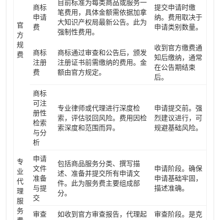
目前标准为每类商品或服务一
商标
提交申请时缴
笔费用，具体金额需依据加拿
申请
纳。费用取决于
大知识产权局最新公告。此为
官
费
申请类别数量。
强制性费用。
方
规
收到官方缴费通
商标
商标通过审查和公告后，颁发
费
知后缴纳，通常
注册
注册证书前需缴纳的费用。金
在公告期结束
费
额由官方规定。
后。
商标
可注
专业律师或代理进行深度检
申请提交前。强
册性
索，评估驳回风险。费用因检
烈建议进行，可
检索
索深度和范围而异。
规避基础风险。
与分
析
申请
专
包括商品服务分类、撰写描
文件
申请阶段。确保
业
述、准备并提交所有申请文
准备
申请基础牢固，
代
件。此为服务费主要组成部
与提
描述准确。
理
分。
交
服
务
审查
如收到官方审查报告，代理起
审查阶段。是克