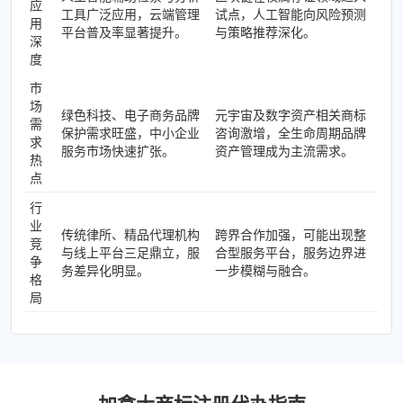
应
工具广泛应用，云端管理
试点，人工智能向风险预测
用
平台普及率显著提升。
与策略推荐深化。
深
度
市
场
绿色科技、电子商务品牌
元宇宙及数字资产相关商标
需
保护需求旺盛，中小企业
咨询激增，全生命周期品牌
求
服务市场快速扩张。
资产管理成为主流需求。
热
点
行
业
传统律所、精品代理机构
跨界合作加强，可能出现整
竞
与线上平台三足鼎立，服
合型服务平台，服务边界进
争
务差异化明显。
一步模糊与融合。
格
局