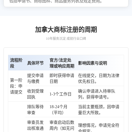
包括申请书、商标图样、商品服务列表及规定费用。
加拿大商标注册的周期
10年服务沉淀 成就行业口碑
流程阶
官方/法定处
具体环节
影响因素与说明
段
理或响应周期
提交申请
即时获得申请
在线提交，日期为法律
第一阶
与缴费
日期
优先权日。
段：申
收到受理
确认申请进入待审队
请提交
1-3个工作日
回执
列，获得申请号。
排队等待
18-24个月
当前主要瓶颈，因申请
审查
（平均）
量巨大所致。
审查员发
审查启动后数
理想情况，申请完全符
出核准通
周内（如无问
合规定。