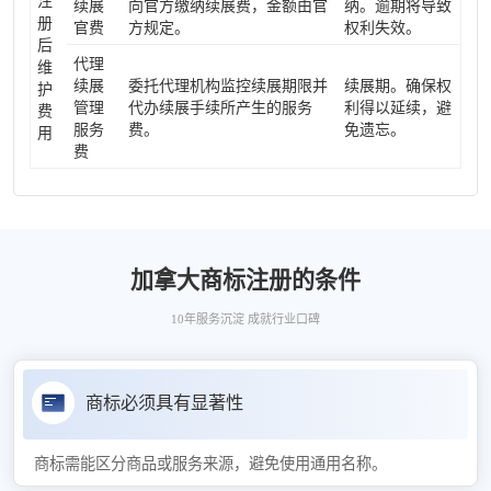
注
续展
向官方缴纳续展费，金额由官
纳。逾期将导致
册
官费
方规定。
权利失效。
后
代理
维
续展
委托代理机构监控续展期限并
续展期。确保权
护
管理
代办续展手续所产生的服务
利得以延续，避
费
服务
费。
免遗忘。
用
费
加拿大商标注册的条件
10年服务沉淀 成就行业口碑
商标必须具有显著性
商标需能区分商品或服务来源，避免使用通用名称。