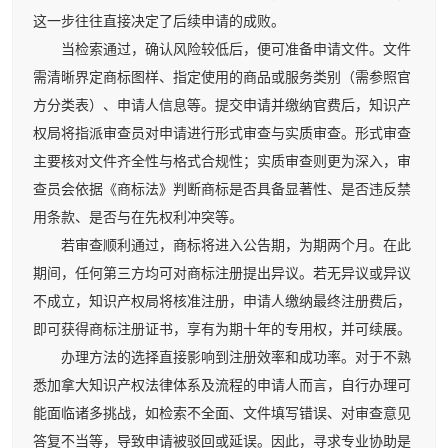
这一步往往直接决定了后续申请的成败。
当检索通过，确认风险较低后，便可准备申请文件。文件
需清晰界定商标图样、指定使用的商品或服务类别（需参照官
方分类表）、申请人信息等。提交申请并缴纳官费后，知识产
权局将指派审查员对申请进行形式审查与实质审查。形式审查
主要核对文件齐全性与格式合规性；实质审查则更为深入，审
查员会依据《商标法》判断商标是否具备显著性、是否违反禁
用条款、是否与在先权利冲突等。
若审查顺利通过，商标将进入公告期，为期两个月。在此
期间，任何第三方均可对商标注册提出异议。若无异议或异议
不成立，知识产权局将核准注册，申请人缴纳最终注册费后，
即可获得商标注册证书，享有为期十年的专用权，并可续展。
办理方法的选择直接影响到注册效率和成功率。对于不熟
悉加拿大知识产权法律体系及流程的申请人而言，自行办理可
能面临诸多挑战，如检索不全面、文件填写错误、对审查意见
答复不当等，导致申请被驳回或延误。因此，寻求专业协助是