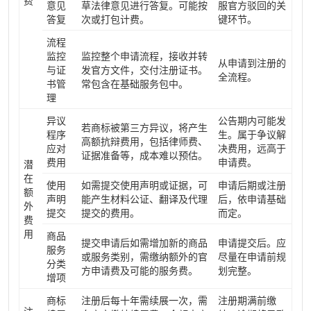
费
意见
草法律意见进行答复。可能按
服官方驳回的关
答复
次或打包计费。
键环节。
流程
监控
监控整个申请流程，接收并转
从申请到注册的
与证
发官方文件，交付注册证书。
全流程。
书管
常包含在基础服务包中。
理
异议
公告期内可能发
若商标被第三方异议，将产生
程序
生。属于争议解
高额抗辩费用，包括律师费、
应对
决费用，远高于
证据准备等，成本难以预估。
费用
申请费。
潜
在
使用
如需提交使用声明或证据，可
申请后期或注册
额
声明
能产生材料公证、翻译及代理
后，依申请基础
外
提交
提交的费用。
而定。
费
用
商品
提交申请后如需增加新的商品
申请提交后。应
服务
或服务类别，需缴纳额外的官
尽量在申请前规
分类
方申请费及可能的服务费。
划完整。
增项
商标
注册后每十年需续展一次，需
注册期满前缴