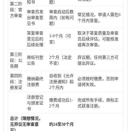
知书
题）
第二阶
段：官
审查员发
审查启动后数
常见情况，申请人需在6
方审查
出审查意
周内（如有问
个月内答复。
见书
题）
答复审查
取决于答复质量及审查
3-9个月（可
意见后的
员后续评估，可能核准
变）
后续处理
或再次审查。
第三阶
商标刊登
2个月（法定
异议期，任何第三方可
段：公
公告
不变）
提出异议。
告期
第四阶
自收到《允许
缴纳最终
必须按时缴费，否则申
段：注
注册通知》起
注册费
请将失效。
册发证
2个月内
注册登记
缴费成功后1-
完成所有手续，商标正
与颁发证
2个月
式获准注册。
书
总计（理想情况，
无异议无审查意
约24至30个月
见）