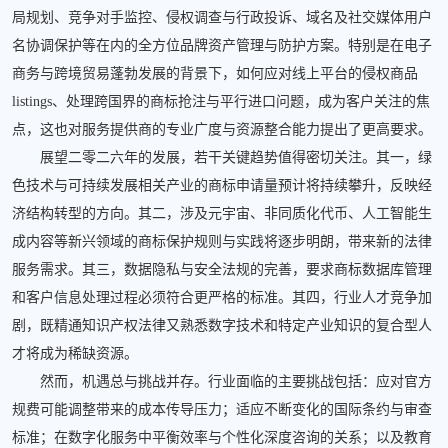
局规划、竞争对手监控、侵权调查与行政投诉、域名及社交媒体用户
名协调保护等在内的全方位品牌资产管理与防护方案。特别是在电子
商务与跨境贸易蓬勃发展的背景下，如何应对线上平台的侵权商品
listings、处理跨国界的商标抢注与平行进口问题，成为客户关注的焦
点，这也对服务提供商的专业广度与资源整合能力提出了更高要求。
展望二零二六年的发展，若干关键趋势值得密切关注。其一，绿
色技术与可持续发展相关产业的商标申请量预计将持续攀升，反映经
济结构转型的方向。其二，涉及元宇宙、非同质化代币、人工智能生
成内容等新兴领域的商标保护规则与实践将逐步明朗，带来新的法律
服务需求。其三，数据隐私与安全法规的完善，要求商标数据库管理
和客户信息处理过程必须符合更严格的标准。其四，行业人才竞争加
剧，既精通知识产权法律又熟悉数字技术和特定产业知识的复合型人
才将成为稀缺资源。
然而，机遇总与挑战并存。行业面临的主要挑战包括：应对官方
规费可能调整带来的成本传导压力；适应不断变化的国际条约与审查
标准；在数字化服务中平衡效率与个性化深度咨询的关系；以及教育