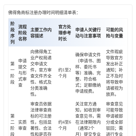
佛得角商标注册办理时间明细清单表：
阶
流程
官方处
段
主要工作内
申请人关键行
可能的风
阶段
理参考
序
容描述
动与注意事项
险与变量
名称
时长
列
向佛得角工
文件瑕疵
确保申请文件
业产权局递
导致官方
申请
（申请书、图
第
交申请文
发出补正
提交
样、委托书
一
件，官方审
约1至2
通知；补
与形
等）准确、完
阶
查文件齐全
个月
正不及时
式审
整、符合格
段
性、格式及
将导致申
查
式；足额缴纳
分类准确
请被视为
申请规费。
性。
放弃。
审查员依据
关注官方通
审查意见
法律审查商
知，如收到审
可能导致
第
标的可注册
查意见书，需
申请被部
二
实质
性，包括显
约4至6
在法律期限内
分或全部
阶
审查
著性、合法
个月
（通常2个
驳回；需
段
性和是否存
月）提交专业
进行专业