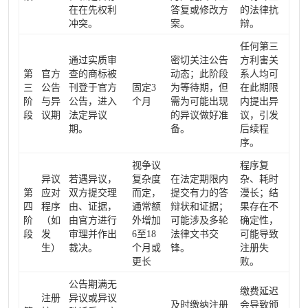
在在先权利
答复或修改方
的法律抗
冲突。
案。
辩。
任何第三
通过实质审
密切关注公告
方利害关
第
官方
查的商标被
动态；此阶段
系人均可
三
公告
刊登于官方
固定3
为等待期，但
在此期限
阶
与异
公告，进入
个月
需为可能出现
内提出异
段
议期
法定异议
的异议做好准
议，引发
期。
备。
后续程
序。
视争议
程序复
异议
若遇异议，
复杂度
在法定期限内
杂、耗时
第
应对
双方提交理
而定，
提交有力的答
漫长；结
四
程序
由、证据，
通常额
辩状和证据；
果存在不
阶
（如
由官方进行
外增加
可能涉及多轮
确定性，
段
发
审理并作出
6至18
法律文书交
可能导致
生）
裁决。
个月或
锋。
注册失
更长
败。
公告期满无
缴费延迟
注册
异议或异议
及时缴纳注册
会导致颁