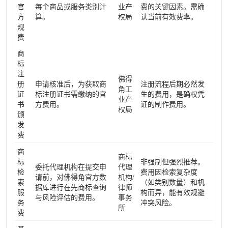
官
每个商品或服务类别计
业产
费的关键因素。需确
方
算。
权局
认当前有效费率。
规
费
商
标
注
佛得
册
申请核准后，为获取商
注册流程后期必然发
角工
证
标注册证书需缴纳的官
生的费用，是确权凭
业产
书
方费用。
证的制作费用。
权局
颁
发
费
商
商标
标
非强制但强烈推荐。
委托代理机构在提交申
代理
检
费用因检索复杂度
请前，对佛得角官方数
机构/
索
（如类别数量）和机
据库进行在先商标查询
律师
服
构而异，能有效规避
与风险评估的费用。
事务
务
冲突风险。
所
费