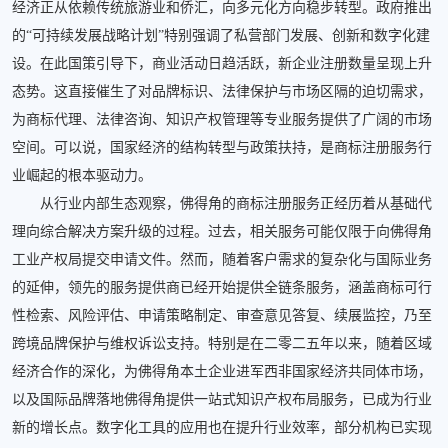
经济正从依赖传统旅游业和侨汇，向多元化方向稳步转型。政府推出
的“可持续发展战略计划”特别强调了私营部门发展、创新和数字化建
设。在此国策引导下，商业活动日趋活跃，新企业注册数量呈现上升
态势。这直接催生了对品牌标识、法律保护与市场区隔的迫切需求，
为商标代理、法律咨询、知识产权管理等专业服务提供了广阔的市场
空间。可以说，国家经济的结构转型与政策扶持，是商标注册服务行
业崛起的根本驱动力。
从行业内部生态观察，佛得角的商标注册服务正经历着从基础代
理向综合解决方案升级的过程。过去，相关服务可能仅限于向佛得角
工业产权局提交申请文件。然而，随着客户需求的复杂化与国际业务
的延伸，领先的服务提供商已经开始提供全链条服务，涵盖商标可行
性检索、风险评估、申请策略制定、审查意见答复、续展监控，乃至
跨境品牌保护与维权诉讼支持。特别是在二零二五年以来，随着区域
经济合作的深化，为佛得角本土企业进军西非国家经济共同体市场，
以及国际品牌落地佛得角提供一站式知识产权布局服务，已成为行业
新的增长点。数字化工具的应用也在提升行业效率，部分机构已实现