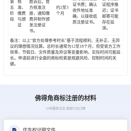
第
核
胜诉后，官
证书费；确认
证程序推
五
准、
方核准注
约2至3
收件地址准
迟；证书
阶
缴费
册，通知缴
个月
确，以接收纸
邮寄可能
段
与颁
费并制作颁
质注册证书。
存在延
证
发注册证
误。
书。
备注：以上“官方处理参考时长”基于流程顺利、无补正、无异
议的理想情况估算。总时长通常为12至18个月，但受官方工作
效率、节假日、文件质量及异议等变量影响，实际时间可能延
长。申请前进行全面的商标检索是规避风险、控制时间的关
键。
佛得角商标注册的材料
10年服务沉淀 成就行业口碑
优先权证明文件