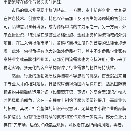
申请流程在线化与状态实时追踪。
市场的需求侧呈现出鲜明特点。一方面，本土新兴企业，尤其是
在信息技术、创意文化、特色农产品加工及可再生能源领域的初创公
司，品牌意识显著增强，成为商标申请的主力军之一。另一方面，外
来直接投资，特别是在旅游业基础设施、金融服务和物流领域的外资
项目，在进入佛得角市场时，普遍将商标注册作为首要的法律合规步
骤。此外，佛得角拥有庞大的海外侨民社群，其中不少侨民企业家有
意将业务或品牌引回祖国，这部分回流需求也为商标注册行业带来了
稳定客源。多元化的客户结构保障了行业需求的韧性与持续性。
然而，行业的蓬勃发展也伴随着不容忽视的挑战。首要挑战来自
于专业人才的相对短缺。具备深厚佛得角国内法律知识、熟悉国际商
标条约并能熟练运用外语（如葡萄牙语、英语）的复合型知识产权人
才仍属凤毛麟角，这在一定程度上制约了服务质量的提升与高端业务
的拓展。其次，社会整体的知识产权意识，尤其是中小微企业的品牌
保护意识，仍有待通过持续的教育和宣传来进一步提高。部分企业仍
存在“先市场，后保护”的滞后观念，导致潜在品牌纠纷风险。再者，