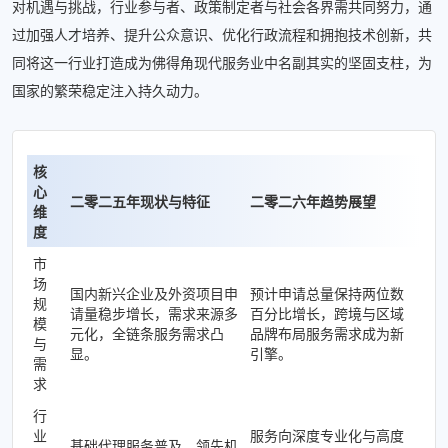
对机遇与挑战，行业参与者、政策制定者与社会各界需共同努力，通
过加强人才培养、提升公众意识、优化行政流程和拥抱技术创新，共
同将这一行业打造成为佛得角现代服务业中名副其实的坚固支柱，为
国家的繁荣稳定注入持久动力。
核
心
二零二五年现状与特征
二零二六年趋势展望
维
度
市
场
国内新兴企业及外资项目申
预计申请总量保持两位数
规
请量稳步增长，需求来源多
百分比增长，跨境与区域
模
元化，全链条服务需求凸
品牌布局服务需求成为新
与
显。
引擎。
需
求
行
业
服务向深度专业化与高度
基础代理服务普及，领先机