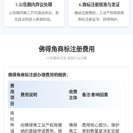
5.公告期内异议处理
6.商标注册核准与发证
公告期内第三方可提出异议，若
缴纳注册费后，工业产权局颁发
无异议则进入核准阶段。
商标注册证书，获得保护。
佛得角商标注册费用
10年服务沉淀 成就行业口碑
佛得角商标注册办理费用明细表：
费
用
收费
费用说明
备注/影响因素
项
主体
目
商
标
申
向佛得角工业产权局缴
佛得
费用核心部分。保护
请
纳的基础申请费用，按
角工
类别数量是决定总规