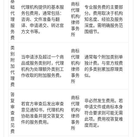
基
商标
础
代理机构提供的基本服
专业服务费的主要部
代理
代
务包费用，通常包括：
分。费用取决于机构
机构/
理
咨询、文件准备与翻
知名度、经验及服务
律师
服
译、申请递交、转达官
深度。需明确服务范
事务
务
方文书等。
围细节。
所
费
类
商标
别
当申请涉及超过一个商
代理
通常每个附加类别单
附
品或服务类别时，代理
机构/
独计费。与官方规费
加
机构为处理额外类别工
律师
的多类别累加原理类
代
作收取的附加服务费。
事务
似。
理
所
费
答
商标
复
非必然发生费用。若
若官方审查后发出审查
代理
审
申请文件或商标本身
意见通知书，代理机构
机构/
查
符合要求则可能无需
协助准备并提交答复文
律师
意
此项。费用视答复难
件的服务费用。
事务
见
度而定。
所
费