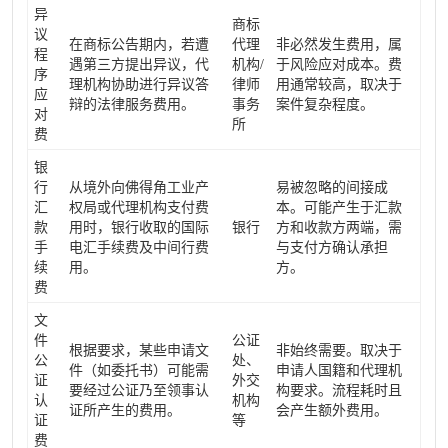
异
商标
议
在商标公告期内，若遭
代理
非必然发生费用，属
程
遇第三方提出异议，代
机构/
于风险应对成本。费
序
理机构协助进行异议答
律师
用通常较高，取决于
应
辩的法律服务费用。
事务
案件复杂程度。
对
所
费
银
行
从境外向佛得角工业产
易被忽略的间接成
汇
权局或代理机构支付费
本。可能产生于汇款
款
用时，银行收取的国际
银行
方和收款方两端，需
手
电汇手续费及中间行费
与支付方确认承担
续
用。
方。
费
文
件
公证
根据要求，某些申请文
非始终需要。取决于
公
处、
件（如委托书）可能需
申请人国籍和代理机
证
外交
要经过公证乃至领事认
构要求。流程耗时且
认
机构
证所产生的费用。
会产生额外费用。
证
等
费