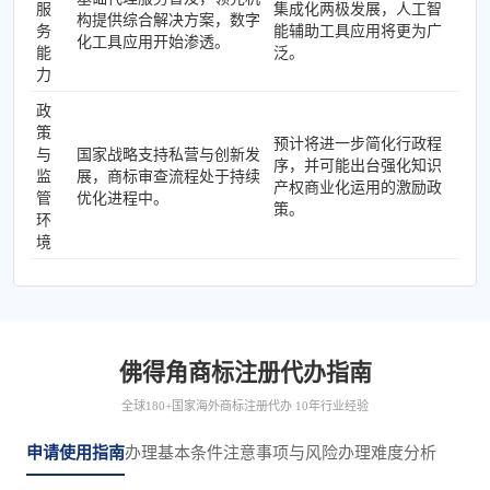
服
集成化两极发展，人工智
构提供综合解决方案，数字
务
能辅助工具应用将更为广
化工具应用开始渗透。
能
泛。
力
政
策
预计将进一步简化行政程
与
国家战略支持私营与创新发
序，并可能出台强化知识
监
展，商标审查流程处于持续
产权商业化运用的激励政
管
优化进程中。
策。
环
境
佛得角商标注册代办指南
全球180+国家海外商标注册代办 10年行业经验
申请使用指南
办理基本条件
注意事项与风险
办理难度分析