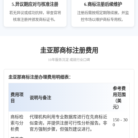
5.异议期应对与核准注册
6.商标注册后续维护
若无异议或成功抗辩，审查官将
注册后需按规定期限续展，并监
核准注册并颁发商标证书。
控市场以维护商标专用权。
圭亚那商标注册费用
10年服务沉淀 成就行业口碑
圭亚那商标注册办理费用明细表：
参考费
费用项
用范围
说明与备注
目
（美
元）
商标检
代理机构利用专业数据库进行在先商标近
150 - 30
索与分
似查询，并提供注册可行性分析报告。非
0
析费
官方强制步骤，但强烈建议进行。