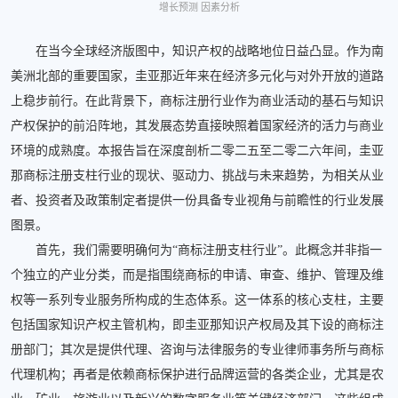
增长预测 因素分析
在当今全球经济版图中，知识产权的战略地位日益凸显。作为南
美洲北部的重要国家，圭亚那近年来在经济多元化与对外开放的道路
上稳步前行。在此背景下，商标注册行业作为商业活动的基石与知识
产权保护的前沿阵地，其发展态势直接映照着国家经济的活力与商业
环境的成熟度。本报告旨在深度剖析二零二五至二零二六年间，圭亚
那商标注册支柱行业的现状、驱动力、挑战与未来趋势，为相关从业
者、投资者及政策制定者提供一份具备专业视角与前瞻性的行业发展
图景。
首先，我们需要明确何为“商标注册支柱行业”。此概念并非指一
个独立的产业分类，而是指围绕商标的申请、审查、维护、管理及维
权等一系列专业服务所构成的生态体系。这一体系的核心支柱，主要
包括国家知识产权主管机构，即圭亚那知识产权局及其下设的商标注
册部门；其次是提供代理、咨询与法律服务的专业律师事务所与商标
代理机构；再者是依赖商标保护进行品牌运营的各类企业，尤其是农