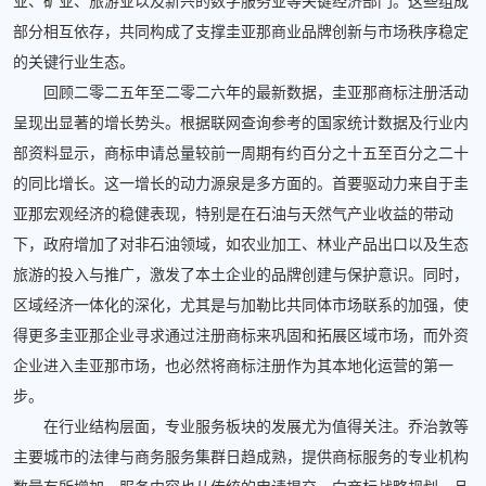
业、矿业、旅游业以及新兴的数字服务业等关键经济部门。这些组成
部分相互依存，共同构成了支撑圭亚那商业品牌创新与市场秩序稳定
的关键行业生态。
回顾二零二五年至二零二六年的最新数据，圭亚那商标注册活动
呈现出显著的增长势头。根据联网查询参考的国家统计数据及行业内
部资料显示，商标申请总量较前一周期有约百分之十五至百分之二十
的同比增长。这一增长的动力源泉是多方面的。首要驱动力来自于圭
亚那宏观经济的稳健表现，特别是在石油与天然气产业收益的带动
下，政府增加了对非石油领域，如农业加工、林业产品出口以及生态
旅游的投入与推广，激发了本土企业的品牌创建与保护意识。同时，
区域经济一体化的深化，尤其是与加勒比共同体市场联系的加强，使
得更多圭亚那企业寻求通过注册商标来巩固和拓展区域市场，而外资
企业进入圭亚那市场，也必然将商标注册作为其本地化运营的第一
步。
在行业结构层面，专业服务板块的发展尤为值得关注。乔治敦等
主要城市的法律与商务服务集群日趋成熟，提供商标服务的专业机构