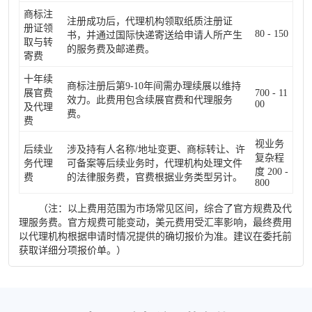
商标注
注册成功后，代理机构领取纸质注册证
册证领
80 - 150
书，并通过国际快递寄送给申请人所产生
取与转
的服务费及邮递费。
寄费
十年续
商标注册后第9-10年间需办理续展以维持
展官费
700 - 11
效力。此费用包含续展官费和代理服务
00
及代理
费。
费
视业务
后续业
涉及持有人名称/地址变更、商标转让、许
复杂程
务代理
可备案等后续业务时，代理机构处理文件
度 200 -
费
的法律服务费，官费根据业务类型另计。
800
（注：以上费用范围为市场常见区间，综合了官方规费及代
理服务费。官方规费可能变动，美元费用受汇率影响，最终费用
以代理机构根据申请时情况提供的确切报价为准。建议在委托前
获取详细分项报价单。）