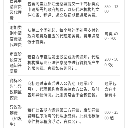
首类申
包含向圭亚那注册总署提交一个商标类别
请官费
850 - 13
申请所需的政府规费，以及代理机构的文
00
及代理
件准备、翻译、递交及初期跟进服务费。
费
附加类
从第二个类别起，每个额外类别需支付的
别申请
每类 40
政府规费及相应的代理服务费。费用通常
0 - 700
官费及
低于首类。
代理费
审查阶
若官方审查后发出驳回或质询通知，代理
200 - 50
段官方
机构撰写专业法律意见书进行答复所产生
0 /次
通知答
的服务费。官费如有则另计。
复费
商标公
商标通过审查后进入公告期（通常2个
通常包
告与异
月），代理机构负责监控官方公告，及时
含在申
议期监
告知异议情况。此服务常含于全包套餐。
请费中
控费
异议答
若在公告期内遭遇第三方异议，启动异议
800 - 25
辩费
答辩程序所需的代理服务费。此费用根据
00 起
（如发
案件复杂程度浮动，官费另计。
生）