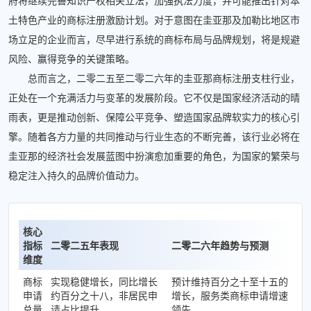
府将继续完善知识产权相关立法，加强执法力度，并可能推出针对本
土特色产业的商标注册激励计划。对于意图在圭亚那及加勒比地区市
场立足的企业而言，尽早进行系统的商标布局与品牌规划，将是规避
风险、赢得竞争的关键策略。
总而言之，二零二五至二零二六年的圭亚那商标注册支柱行业，
正处在一个充满活力与变革的发展阶段。它不仅是国家经济活动的晴
雨表，更是推动创新、保障公平竞争、塑造国家品牌软实力的核心引
擎。随着各方力量的共同推动与行业生态的不断完善，该行业必将在
圭亚那的经济社会发展蓝图中扮演愈加重要的角色，为国家的繁荣与
稳定注入持久的品牌价值动力。
核心
指标
二零二五年表现
二零二六年趋势与预测
维度
商标
实现稳健增长，同比增长
预计维持百分之十至十五的
申请
约百分之十八，非居民申
增长，服务类商标申请增速
总量
请占比提升。
领先。