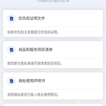
10年服务沉淀 成就行业口碑
优先权证明文件
如有优先权主张需提交优先权证明。
商品和服务项目清单
按尼斯分类标准填写具体类别及项目。
商标使用声明书
说明商标是否已投入商业使用情况。