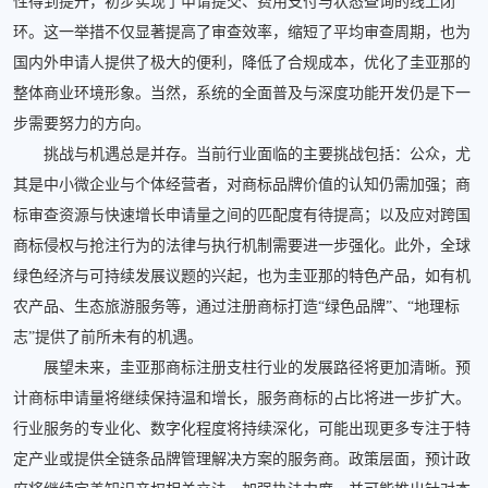
性得到提升，初步实现了申请提交、费用支付与状态查询的线上闭
环。这一举措不仅显著提高了审查效率，缩短了平均审查周期，也为
国内外申请人提供了极大的便利，降低了合规成本，优化了圭亚那的
整体商业环境形象。当然，系统的全面普及与深度功能开发仍是下一
步需要努力的方向。
挑战与机遇总是并存。当前行业面临的主要挑战包括：公众，尤
其是中小微企业与个体经营者，对商标品牌价值的认知仍需加强；商
标审查资源与快速增长申请量之间的匹配度有待提高；以及应对跨国
商标侵权与抢注行为的法律与执行机制需要进一步强化。此外，全球
绿色经济与可持续发展议题的兴起，也为圭亚那的特色产品，如有机
农产品、生态旅游服务等，通过注册商标打造“绿色品牌”、“地理标
志”提供了前所未有的机遇。
展望未来，圭亚那商标注册支柱行业的发展路径将更加清晰。预
计商标申请量将继续保持温和增长，服务商标的占比将进一步扩大。
行业服务的专业化、数字化程度将持续深化，可能出现更多专注于特
定产业或提供全链条品牌管理解决方案的服务商。政策层面，预计政