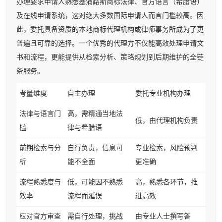
办理要求申请人熟悉塞浦路斯商标法律、官方语言（希腊语）
及在线申请系统，这对绝大多数国际申请人而言门槛较高。因
此，委托具备资质的本地商标代理机构或律师事务所成为了更
普遍且可靠的选择。一个优秀的代理方不仅能高效处理申请文
书和流程，更能提供从检索分析、策略规划到后期维护的全链
条服务。
考量维度
自主办理
委托专业机构办理
法律与语言门
高，需精通当地法
低，由代理机构负责
槛
律与希腊语
前期检索与分
自行负责，信息可
专业检索，风险预判
析
能不全面
更准确
流程熟悉度与
低，可能因不熟悉
高，熟悉各环节，推
效率
流程而延误
进高效
应对官方审查
需自行处理，挑战
由专业人士撰写答