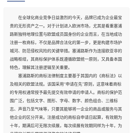
在全球化商业竞争日益激烈的今天，品牌已成为企业最宝
贵的无形资产之一。对于计划进入欧洲市场，尤其是看重塞浦
路斯独特地理位置与欧盟成员国身份的企业而言，在当地成功
注册一枚商标，不仅是品牌合法化的第一步，更是构建市场护
城河、防范侵权风险的关键举措。塞浦路斯作为连接欧亚非的
战略枢纽，其商标保护体系既遵循欧盟统一原则，又具备本国
特色，理解其注册逻辑至关重要。
塞浦路斯的商标法律制度主要基于其国内的《商标法》以
及相关的欧盟法规。该国采用“申请在先”原则，这意味着商标
的专用权通常授予最先提交有效申请的申请人。商标的保护范
围广泛，包括文字、图形、字母、数字、颜色组合、三维标
志、声音乃至气味等，只要其能够将一企业的商品或服务与其
他企业的区分开来。注册成功的商标自申请日起算，有效期为
十年，期满后可无限次续展，每次续展有效期同样为十年，为