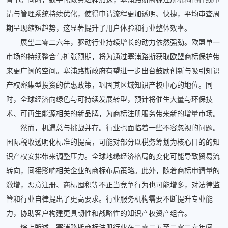
请与管理系统持续优化，使得申请流程更加透明、快捷，平均审查周
期呈现缩短趋势，这显著提升了用户体验和行业整体效率。
展望二零二六年，驱动行业持续增长的动力依然强劲。欧盟单一
市场的持续整合与扩张预期，将为通过塞浦路斯获取欧盟商标保护带
来更广阔的空间。塞浦路斯政府有望进一步出台鼓励创新与吸引知识
产权密集型投资的优惠政策，巩固其区域知识产权中心的地位。同
时，全球经济向绿色与可持续发展转型，预计将催生大量与环保技
术、可再生能源相关的新品牌，为商标注册服务带来新的增量市场。
然而，机遇总与挑战并存。行业也面临着一些不容忽视的问题。
国际税收透明化标准的提高，可能对部分以税务筹划为核心目的的知
识产权安排带来调整压力。全球地缘经济格局的变化可能导致贸易流
转向，间接影响相关企业的商标布局策略。此外，随着商标申请量的
激增，恶意注册、商标囤积等不正当竞争行为也可能增多，对法律监
管和行业自律提出了更高要求。行业服务机构需要不断提升专业能
力，协助客户构建更具韧性和战略性的知识产权资产组合。
综上所述，塞浦路斯商标注册行业在二零二五至二零二六年间，