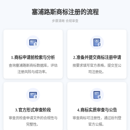
塞浦路斯商标注册的流程
步骤清晰 合规审查
1.商标申请前检索与分析
2.准备并提交商标注册申请
查询塞浦路斯商标数据库，评估
按要求填写官方表格，提交至公
注册风险与成功率。
司注册处。
3.官方形式审查阶段
4.商标实质审查与公告
审查员检查申请文件的合规性与
审查商标可注册性，通过后刊登
完整性。
官方公报。