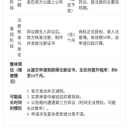
阶
息在官方公报上公布
异议，是注册的主要风
期
定不
段
险期。
变）
注
册
第
核
异议期无人异议后，
商标正式获权，录入注
四
1至2
准
官方核准注册，制作
册簿。有效期10年，自
阶
个月
与
并发放注册证书
申请日起计算。
段
发
证
整体预
估（理
从提交申请到获得注册证书，无任何意外程序：约8
想情
至14个月。
况）
1. 官方发出补正通知。
可能延
2. 实质审查中被驳回并需答辩。
长时间
3. 公告期内遭遇第三方异议（时间无法预估，可能
的情形
长达数年）。
4. 申请涉及复杂类型或分类不清。