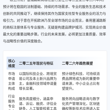
预计将在稳固的法制基础、持续的市场需求、专业的服务生态和技术
创新的共同推动下，继续保持其作为国家支柱型专业服务业的活力与
吸引力。对于意在开拓欧洲乃至全球市场的企业而言，善用塞浦路斯
的商标注册体系与专业服务，无疑是构建品牌护城河、实现商业价值
最大化的重要战略步骤。行业的未来发展，必将更加注重质量、效率
与战略性价值的深度融合。
核心
二零二五年现状与特征
二零二六年趋势展望
维度
市场
以国际科技企业、跨境贸
预计绿色科技、可持续消
申请
易公司及本土新兴品牌为
费品牌将成为新的重要申
主体
主，金融科技领域申请量
请来源，中小企业占比有
构成
增长显著。
望提升。
行业
服务高度细分，涵盖申
服务将向战略咨询与数字
服务
请、诉讼、融资、评估全
化资产管理深化，区块链
专业
链条，人工智能检索工具
确权等新技术应用进入实