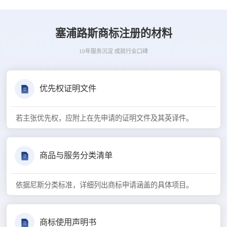
塞浦路斯商标注册的材料
10年服务沉淀 成就行业口碑
优先权证明文件
若主张优先权，应附上在先申请的证明文件及其英译件。
商品与服务分类清单
依据尼斯分类标准，详细列出商标申请涵盖的具体项目。
商标使用声明书