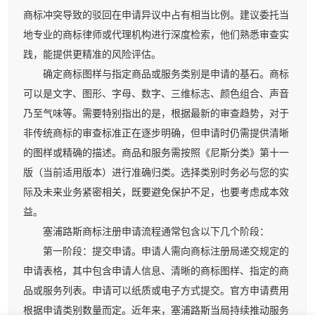
商标冲突导致的驳回在申请异议中占有相当比例。建议委托当
地专业的商标律师或代理机构进行深度检索，他们熟悉审查实
践，能提供更精准的风险评估。
确定商标图样与指定商品或服务类别是申请的基石。商标
可以是文字、图形、字母、数字、三维标志、颜色组合、声音
乃至气味等。需要特别指出的是，根据最新的审查趋势，对于
非传统商标的审查标准正在逐步明确，但申请时仍需提供清晰
的图样或精确的描述。商品和服务需按照《尼斯分类》第十一
版（当前适用版本）进行准确归类。选择类别时务必与您的实
际及未来业务紧密相关，既要避免保护不足，也要考虑成本效
益。
塞浦路斯商标注册申请流程通常包含以下几个阶段：
第一阶段：提交申请。申请人需向商标注册局递交规定的
申请表格，其中包含申请人信息、清晰的商标图样、指定的商
品或服务列表。申请可以纸质或电子方式提交。官方申请费用
根据申请类别数量而定。近年来，塞浦路斯当局持续推动服务