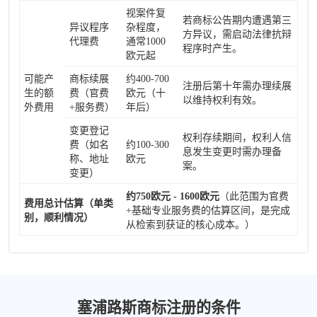
视案件复
若商标公告期内遭遇第三
异议程序
杂程度，
方异议，需启动法律抗辩
代理费
通常1000
程序时产生。
欧元起
可能产
商标续展
约400-700
注册后第十年需办理续展
生的额
费（官费
欧元（十
以维持权利有效。
外费用
+服务费）
年后）
变更登记
权利存续期间，权利人信
费（如名
约100-300
息发生变更时需办理备
称、地址
欧元
案。
变更）
约750欧元 - 1600欧元
（此范围为官费
费用总计估算（单类
+基础专业服务费的估算区间，是完成
别，顺利情况）
从检索到获证的核心成本。）
塞浦路斯商标注册的条件