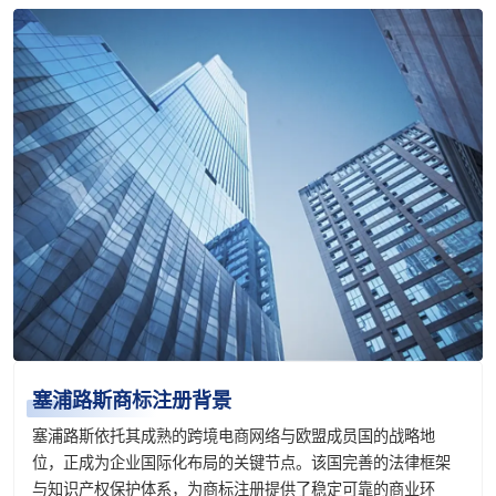
塞浦路斯商标注册背景
塞浦路斯依托其成熟的跨境电商网络与欧盟成员国的战略地
位，正成为企业国际化布局的关键节点。该国完善的法律框架
与知识产权保护体系，为商标注册提供了稳定可靠的商业环